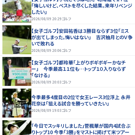
「悔しいけど、ベストを尽くした結果。来年リベンジ
したい」
2026/08/09 20:29
ゴルフ
【女子ゴルフ】安田祐香は３勝目ならず３位「ミス
が出てしまった。悔いはない」 吉沢柚月とのＶ争
いで敗れる
2026/08/09 20:06
ゴルフ
【女子ゴルフ】都玲華「上がりボギボギーかなチ
ー」 今季最高１１位も…トップ１０入りならず
「なける」
2026/08/09 20:03
ゴルフ
今季最多4度目の2位で女王レース3位浮上 永井
花奈は「狙える試合を勝っていきたい」
2026/08/09 19:03
ゴルフ
「今日でスッキリしました」菅楓華が国内4試合ぶ
りトップ10 今季「3勝」をマストに掲げて米ツアー