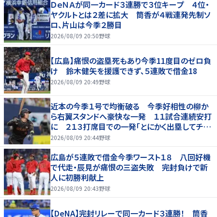
ＤｅＮＡが同一カード３連勝で３位キープ ４位・
ヤクルトとは２差に拡大 筒香が４戦連発先制ソ
ロ、片山は今季２勝目
2026/08/09 20:50
野球
【広島】痛恨の盗塁死もあり今季11度目のゼロ負
け 鈴木健矢を援護できず、５連敗で借金18
2026/08/09 20:49
野球
近本の今季１号で均衡破る 今季好相性の柳か
ら右翼スタンドへ豪快な一発 １１試合連続安打
に ２１３打席目での一発「とにかく出塁してチャ
ンスメークしようと」
2026/08/09 20:44
野球
広島が５連敗で借金今季ワースト１８ 八回好機
で代走・辰見が痛恨の三盗失敗 完封負けで新
人に初勝利献上
2026/08/09 20:43
野球
【DeNA】完封リレーで同一カード３連勝！ 筒香