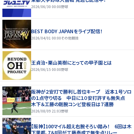
2026/06/30 00:00
野球
BEST BODY JAPANをライブ配信！
2026/04/01 00:00
その他競技
王貞治・栗山英樹にとっての甲子園とは
2026/06/15 00:00
野球
阪神が２安打で勝利し首位キープ 近本１号ソロ
の１点守り切る 中日に１０安打許すも無失点
木下＆工藤の剛腕コンビ登板日は７連勝
2026/08/09 21:03
野球
【阪神】100マイル超え右腕そろい踏み！ 6回は木
下里都、7＆8回が工藤泰成で無失点リレー