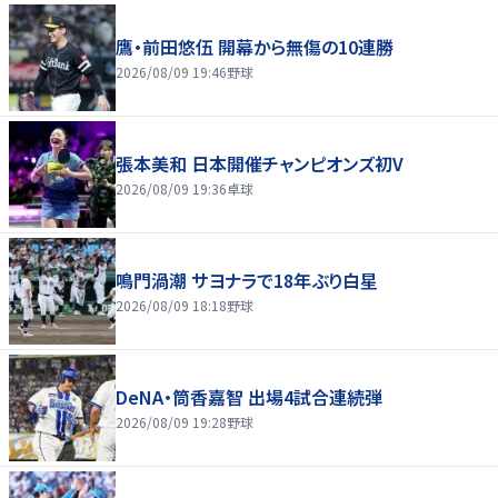
鷹・前田悠伍 開幕から無傷の10連勝
2026/08/09 19:46
野球
張本美和 日本開催チャンピオンズ初V
2026/08/09 19:36
卓球
鳴門渦潮 サヨナラで18年ぶり白星
2026/08/09 18:18
野球
DeNA・筒香嘉智 出場4試合連続弾
2026/08/09 19:28
野球