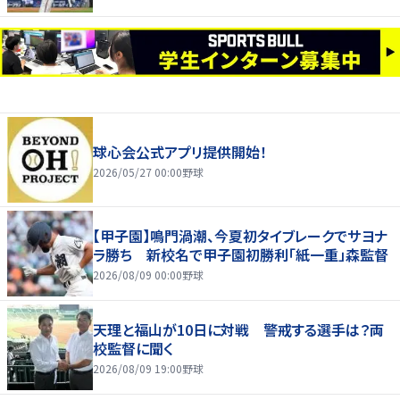
球心会公式アプリ提供開始！
2026/05/27 00:00
野球
【甲子園】鳴門渦潮、今夏初タイブレークでサヨナ
ラ勝ち 新校名で甲子園初勝利「紙一重」森監督
2026/08/09 00:00
野球
天理と福山が10日に対戦 警戒する選手は？両
校監督に聞く
2026/08/09 19:00
野球