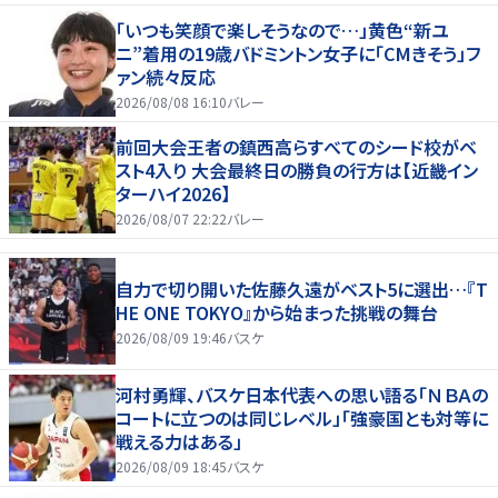
「いつも笑顔で楽しそうなので…」黄色“新ユ
ニ”着用の19歳バドミントン女子に「CMきそう」フ
ァン続々反応
2026/08/08 16:10
バレー
前回大会王者の鎮西高らすべてのシード校がベ
スト4入り 大会最終日の勝負の行方は【近畿イン
ターハイ2026】
2026/08/07 22:22
バレー
自力で切り開いた佐藤久遠がベスト5に選出…『T
HE ONE TOKYO』から始まった挑戦の舞台
2026/08/09 19:46
バスケ
河村勇輝、バスケ日本代表への思い語る「ＮＢＡの
コートに立つのは同じレベル」「強豪国とも対等に
戦える力はある」
2026/08/09 18:45
バスケ