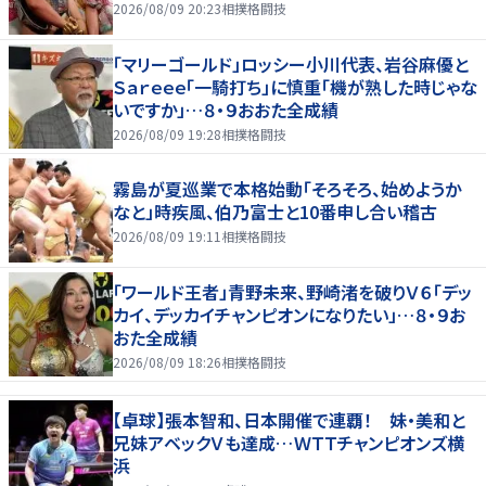
2026/08/09 20:23
相撲格闘技
「マリーゴールド」ロッシー小川代表、岩谷麻優と
Ｓａｒｅｅｅ「一騎打ち」に慎重「機が熟した時じゃな
いですか」…８・９おおた全成績
2026/08/09 19:28
相撲格闘技
霧島が夏巡業で本格始動「そろそろ、始めようか
なと」時疾風、伯乃富士と10番申し合い稽古
2026/08/09 19:11
相撲格闘技
「ワールド王者」青野未来、野崎渚を破りＶ６「デッ
カイ、デッカイチャンピオンになりたい」…８・９お
おた全成績
2026/08/09 18:26
相撲格闘技
【卓球】張本智和、日本開催で連覇！ 妹・美和と
兄妹アベックＶも達成…ＷＴＴチャンピオンズ横
浜