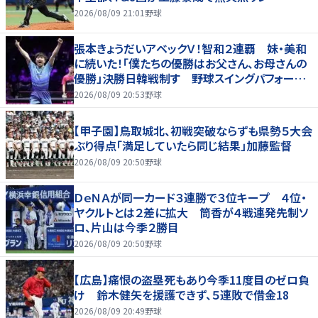
2026/08/09 21:01
野球
張本きょうだいアベックＶ！智和２連覇 妹・美和
に続いた！「僕たちの優勝はお父さん、お母さんの
優勝」決勝日韓戦制す 野球スイングパフォーマ
ンスで歓喜爆発 本音もちらり「妹が先に決めて
2026/08/09 20:53
野球
緊張した」
【甲子園】鳥取城北、初戦突破ならずも県勢５大会
ぶり得点「満足していたら同じ結果」加藤監督
2026/08/09 20:50
野球
ＤｅＮＡが同一カード３連勝で３位キープ ４位・
ヤクルトとは２差に拡大 筒香が４戦連発先制ソ
ロ、片山は今季２勝目
2026/08/09 20:50
野球
【広島】痛恨の盗塁死もあり今季11度目のゼロ負
け 鈴木健矢を援護できず、５連敗で借金18
2026/08/09 20:49
野球