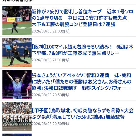
阪神が２安打で勝利し首位キープ 近本１号ソロ
の１点守り切る 中日に１０安打許すも無失点
木下＆工藤の剛腕コンビ登板日は７連勝
2026/08/09 21:03
野球
【阪神】100マイル超え右腕そろい踏み！ 6回は木
下里都、7＆8回が工藤泰成で無失点リレー
2026/08/09 21:01
野球
張本きょうだいアベックＶ！智和２連覇 妹・美和
に続いた！「僕たちの優勝はお父さん、お母さんの
優勝」決勝日韓戦制す 野球スイングパフォーマ
ンスで歓喜爆発 本音もちらり「妹が先に決めて
2026/08/09 20:53
野球
緊張した」
【甲子園】鳥取城北、初戦突破ならずも県勢５大会
ぶり得点「満足していたら同じ結果」加藤監督
2026/08/09 20:50
野球