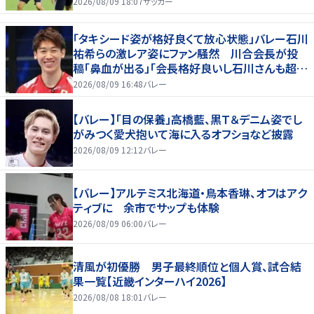
2026/08/09 18:07
サッカー
「タキシード姿が格好良くて放心状態」バレー石川
祐希らの激レア姿にファン騒然 川合会長が投
稿「鼻血が出る」「会長格好良いし石川さんも超格
好いい」
2026/08/09 16:48
バレー
【バレー】「目の保養」高橋藍、黒Ｔ＆デニム姿でし
がみつく愛犬抱いて海に入るオフショなど披露
2026/08/09 12:12
バレー
【バレー】アルテミス北海道・鳥本香琳、オフはアク
ティブに 余市でサップも体験
2026/08/09 06:00
バレー
清風が初優勝 男子最終順位と個人賞、試合結
果一覧【近畿インターハイ2026】
2026/08/08 18:01
バレー