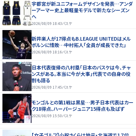
宇都宮が新ユニフォームデザインを発表…アンダ
ーアーマー史上最軽量モデルで新たなシーズン
へ
2026/08/09 18:43
バスケ
新井楽人が17得点もB.LEAGUE UNITEDはメル
ボルンに惜敗…中村拓人「全員が成長できた」
2026/08/09 18:16
バスケ
日本代表復帰の八村塁「日本のバスケは今、チャ
ンスがある。本当に今が大事」代表での自身の役
割も語る
2026/08/09 17:45
バスケ
モンゴルとの第1戦は黒星…男子日本代表はカー
ク18得点、ハーパージュニア15得点も及ばず
2026/08/09 15:50
バスケ
【女子ゴルフ】小祝さくらは地元・北海道で１７位