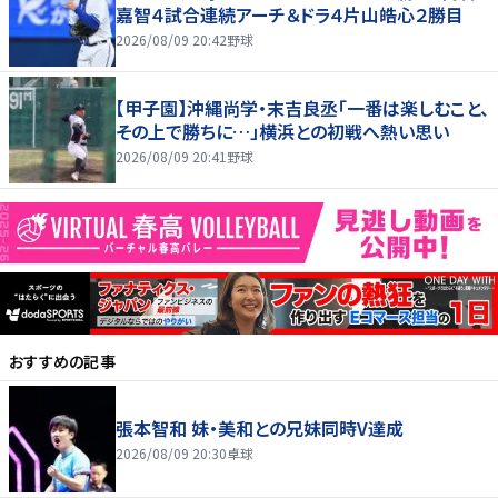
嘉智４試合連続アーチ＆ドラ４片山皓心２勝目
2026/08/09 20:42
野球
【甲子園】沖縄尚学・末吉良丞「一番は楽しむこと、
その上で勝ちに…」横浜との初戦へ熱い思い
2026/08/09 20:41
野球
おすすめの記事
張本智和 妹・美和との兄妹同時V達成
2026/08/09 20:30
卓球