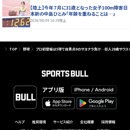
【陸上】今年７月に31歳となった女子100m障害日
本新の中島ひとみ「年齢を重ねることは…」
2026/08/09 16:29
陸上
TOP
野球
プロ初登板は5球で自責点0のサヨナラ負け…巨人28歳サウス
アプリ版
ヘルプ
推奨環境
サービス紹介
会社概要
採用情報