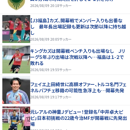
2026/08/09 20:18
サッカー
【J3福島】カズ、開幕戦でメンバー入りも出番な
し 最年長出場記録も更新は次節以降に持ち越
し
2026/08/09 20:05
サッカー
キングカズは開幕戦ベンチ入りも出場なし Ｊリ
ーグ５年ぶり出場は次戦以降へ…福島は１-２で
敗れる
2026/08/09 19:55
サッカー
フェイエ上田綺世に高額オファー、トルコ名門フェ
ネルバフチェ移籍の可能性急浮上も…開幕先発
2026/08/09 19:17
サッカー
元レアルの神童Ｊデビュー！登録名「中井卓大ピ
ピ」日本初挑戦の22歳今治MFが開幕戦に先発出
場