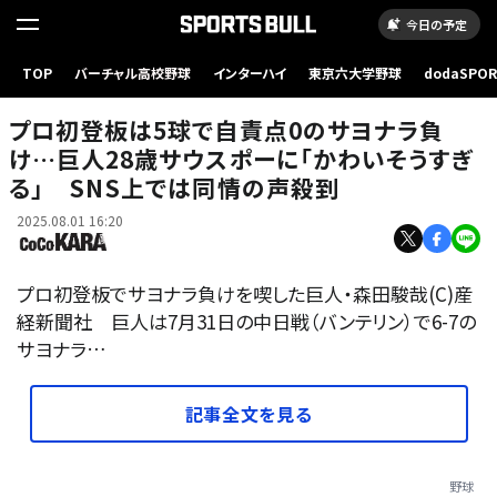
今日の予定
TOP
バーチャル高校野球
インターハイ
東京六大学野球
dodaSPO
（新しいタブ
プロ初登板は5球で自責点0のサヨナラ負
け…巨人28歳サウスポーに「かわいそうすぎ
る」 SNS上では同情の声殺到
2025.08.01 16:20
プロ初登板でサヨナラ負けを喫した巨人・森田駿哉(C)産
経新聞社 巨人は7月31日の中日戦（バンテリン）で6-7の
サヨナラ…
記事全文を見る
野球