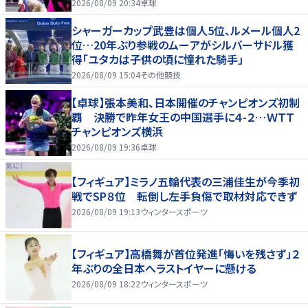
2026/08/09 20:34
卓球
シャーガーカップ武豊は個人5位、ルメール個人2
位…20年ぶり参戦のムーアがシルバーサドル獲
得「ユタカは子供の頃に憧れた騎手」
2026/08/09 15:04
その他競技
【卓球】張本美和、日本開催のチャンピオンズ初制
覇 決勝で昨年女王の中国選手に４-２…ＷＴＴ
チャンピオンズ横浜
2026/08/09 19:36
卓球
【フィギュア】ミラノ五輪代表の三浦佳生が今季初
戦でSP８位 転倒し左手負傷で取材対応できず
2026/08/09 19:13
ウィンタースポーツ
【フィギュア】高橋舞が首位発進「悔いを残さず」２
年ぶりの全日本へラストイヤーに懸ける
2026/08/09 18:22
ウィンタースポーツ