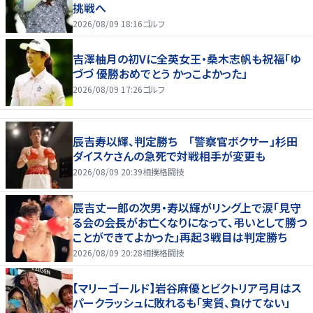
挑戦へ
2026/08/09 18:16
ゴルフ
吉澤柚月の初Vに全英女王・桑木志帆も祝福「ゆ
づづ 優勝おめでとう かっこよかった」
2026/08/09 17:26
ゴルフ
辰吉寿以輝、判定勝ち 「警察官ボクサー」杉田
ダイスケさんの急死で対戦相手が変更も
2026/08/09 20:39
相撲格闘技
辰吉丈一郎の次男・寿以輝がリング上で涙「見守
る会の会長がお亡くなりになって、弔いとして勝つ
ことができてよかった」再起３戦目は判定勝ち
2026/08/09 20:28
相撲格闘技
【マリーゴールド】岩谷麻優とビクトリア弓月はス
パークラッシュに敗れるも「実質、負けてない」