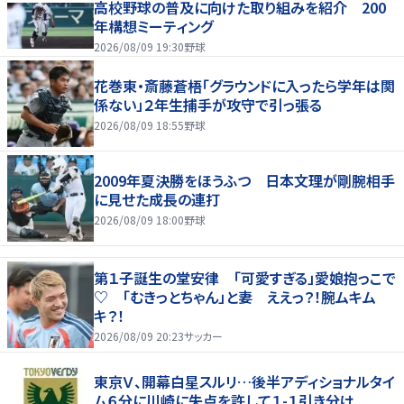
高校野球の普及に向けた取り組みを紹介 200
年構想ミーティング
2026/08/09 19:30
野球
花巻東・斎藤蒼梧「グラウンドに入ったら学年は関
係ない」２年生捕手が攻守で引っ張る
2026/08/09 18:55
野球
2009年夏決勝をほうふつ 日本文理が剛腕相手
に見せた成長の連打
2026/08/09 18:00
野球
第１子誕生の堂安律 「可愛すぎる」愛娘抱っこで
♡ 「むきっとちゃん」と妻 ええっ？！腕ムキム
キ？！
2026/08/09 20:23
サッカー
東京Ｖ、開幕白星スルリ…後半アディショナルタイ
ム６分に川崎に失点を許して１-１引き分け