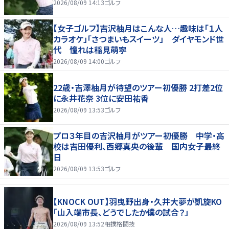
2026/08/09 14:13
ゴルフ
【女子ゴルフ】吉沢柚月はこんな人…趣味は「１人
カラオケ」「さつまいもスイーツ」 ダイヤモンド世
代 憧れは稲見萌寧
2026/08/09 14:00
ゴルフ
22歳・吉澤柚月が待望のツアー初優勝 2打差2位
に永井花奈 3位に安田祐香
2026/08/09 13:53
ゴルフ
プロ３年目の吉沢柚月がツアー初優勝 中学・高
校は吉田優利、西郷真央の後輩 国内女子最終
日
2026/08/09 13:53
ゴルフ
【KNOCK OUT】羽曳野出身・久井大夢が凱旋KO
「山入端市長、どうでしたか僕の試合？」
2026/08/09 13:52
相撲格闘技