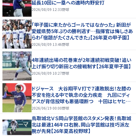
延長10回に一塁への適時内野安打
2026/08/09 12:33
野球
「甲子園に来たからゴールではなかった」 新田が
愛媛県勢5年ぶりの勝利逃す…指揮官は悔しさあ
らわ「宿題がたくさんできた」【26年夏の甲子園】
2026/08/09 13:46
野球
4年連続出場の花巻東が2年連続初戦突破！追い
上げ振り切り新田との接戦制す【26年夏甲子園】
2026/08/09 10:27
野球
ドジャース 大谷翔平Ｖ打で７連敗脱出！左膝の
不安を抱える中で執念の全力疾走 九回にディ
アスが背信投球も悪循環断つ 十回はヒヤヒヤ
もリード守る
2026/06/19 00:00
野球
鳥取城北ＶＳ岡山学芸館のスタメン発表！鳥取城
北は最速146キロ右腕、岡山学芸館は技巧派左
腕が先発【26年夏高校野球】