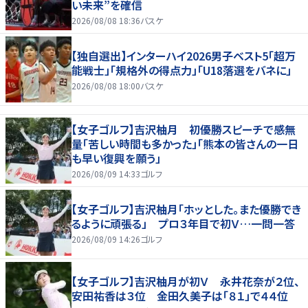
い未来”を確信
2026/08/08 18:36
バスケ
【独自選出】インターハイ2026男子ベスト5「超万
能戦士」「規格外の得点力」「U18落選をバネに」
2026/08/08 18:00
バスケ
【女子ゴルフ】吉沢柚月 初優勝スピーチで感無
量「苦しい時間も多かった」「熊本の皆さんの一日
も早い復興を願う」
2026/08/09 14:33
ゴルフ
【女子ゴルフ】吉沢柚月「ホッとした。また優勝でき
るように頑張る」 プロ３年目で初Ｖ…一問一答
2026/08/09 14:26
ゴルフ
【女子ゴルフ】吉沢柚月が初Ｖ 永井花奈が２位、
安田祐香は３位 金田久美子は「８１」で４４位