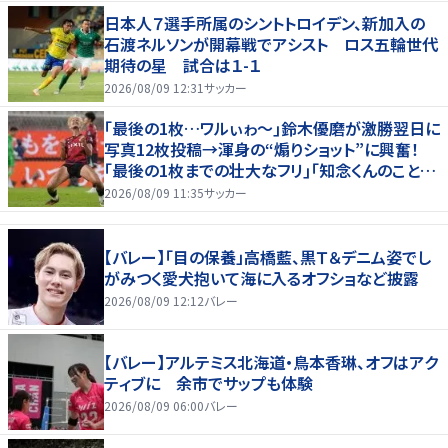
日本人７選手所属のシントトロイデン、新加入の
石渡ネルソンが開幕戦でアシスト ロス五輪世代
期待の星 試合は１-１
2026/08/09 12:31
サッカー
｢最後の1枚…ワルぃゎ〜｣鈴木優磨が激勝翌日に
写真12枚投稿→渾身の“煽りショット”に興奮！
｢最後の1枚までの壮大なフリ｣｢知念くんのことど
んだけ好きなんよｗ｣
2026/08/09 11:35
サッカー
【バレー】「目の保養」高橋藍、黒Ｔ＆デニム姿でし
がみつく愛犬抱いて海に入るオフショなど披露
2026/08/09 12:12
バレー
【バレー】アルテミス北海道・鳥本香琳、オフはアク
ティブに 余市でサップも体験
2026/08/09 06:00
バレー