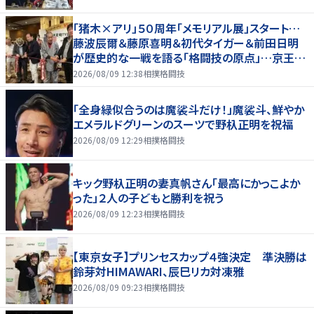
「猪木×アリ」５０周年「メモリアル展」スタート…
藤波辰爾＆藤原喜明＆初代タイガー＆前田日明
が歴史的な一戦を語る「格闘技の原点」…京王プ
ラザホテルで３１日まで
2026/08/09 12:38
相撲格闘技
「全身緑似合うのは魔裟斗だけ！」魔裟斗、鮮やか
エメラルドグリーンのスーツで野杁正明を祝福
2026/08/09 12:29
相撲格闘技
キック野杁正明の妻真帆さん「最高にかっこよか
った」２人の子どもと勝利を祝う
2026/08/09 12:23
相撲格闘技
【東京女子】プリンセスカップ４強決定 準決勝は
鈴芽対HIMAWARI、辰巳リカ対凍雅
2026/08/09 09:23
相撲格闘技