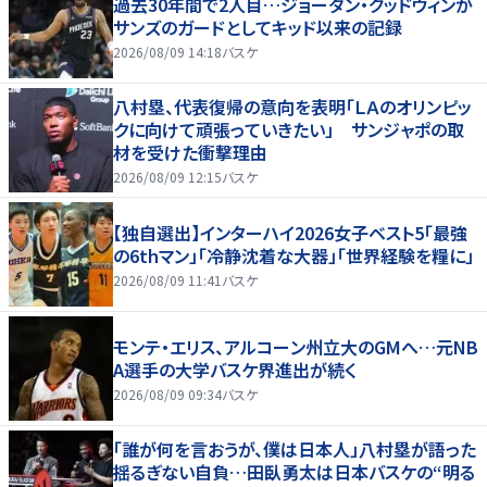
過去30年間で2人目…ジョーダン・グッドウィンが
サンズのガードとしてキッド以来の記録
2026/08/09 14:18
バスケ
八村塁、代表復帰の意向を表明「ＬＡのオリンピッ
クに向けて頑張っていきたい」 サンジャポの取
材を受けた衝撃理由
2026/08/09 12:15
バスケ
【独自選出】インターハイ2026女子ベスト5「最強
の6thマン」「冷静沈着な大器」「世界経験を糧に」
2026/08/09 11:41
バスケ
モンテ・エリス、アルコーン州立大のGMへ…元NB
A選手の大学バスケ界進出が続く
2026/08/09 09:34
バスケ
「誰が何を言おうが、僕は日本人」八村塁が語った
揺るぎない自負…田臥勇太は日本バスケの“明る