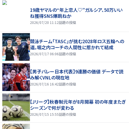
19歳ヤマルの“年上恋人♡”ガルシア、50万いい
ね獲得SNS爆跳ねか
2026/07/20 11:12
話題の投稿
競泳チーム「TASC」が挑む2028年ロス五輪への
道。堀之内コーチの人間性に惹かれて結成
2026/07/17 06:06
話題の投稿
【男子バレー日本代表】9連勝の価値 データで読
み解くVNLの現在地
2026/07/16 16:42
話題の投稿
【Jリーグ】秋春制元年が8月開幕 初の年度またぎ
シーズンで何が変わる
2026/07/15 15:55
話題の投稿