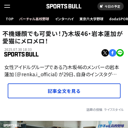
今日の予定
TOP
バーチャル高校野球
インターハイ
東京六大学野球
dodaSPO
（新しいタブ
不機嫌顔でも可愛い！乃木坂46・岩本蓮加が
愛猫にメロメロ！
2025.07.30 18:33
女性アイドルグループである乃木坂46のメンバーの岩本
蓮加（＠renka.i_official）が29日、自身のインスタグ…
記事全文を見る
話題の投稿
ライフスタイル