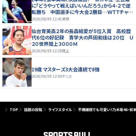
に「どうやって戦えばいいんだろう」から４-２で逆
転勝ち 中国選手に今大会２勝目…ＷＴＴチャン
ピオンズ横浜
2026/08/09 12:41
卓球
仙台育英高２年の長森結愛が５位入賞 高校歴
代６位の好記録 青学大の芦田和佳は２０位 Ｕ
２０世界陸上３０００Ｍ
2026/08/09 12:28
陸上
19歳 マスターズ3大会連続で8強
2026/08/09 12:50
テニス
TOP
話題の投稿
ライフスタイル
不機嫌顔でも可愛い！乃木坂46・岩