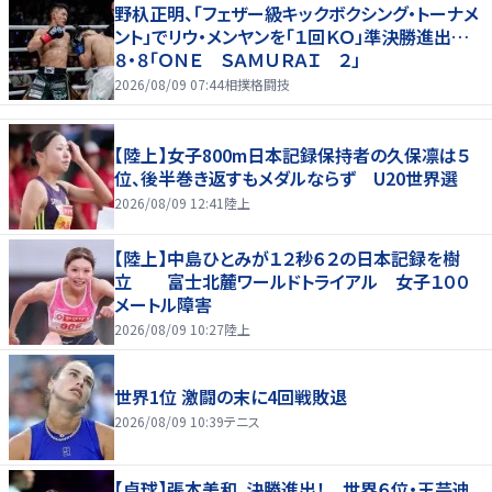
野杁正明、「フェザー級キックボクシング・トーナメ
ント」でリウ・メンヤンを「１回ＫＯ」準決勝進出…
８・８「ＯＮＥ ＳＡＭＵＲＡＩ ２」
2026/08/09 07:44
相撲格闘技
【陸上】女子800m日本記録保持者の久保凛は５
位、後半巻き返すもメダルならず U20世界選
2026/08/09 12:41
陸上
【陸上】中島ひとみが１２秒６２の日本記録を樹
立 富士北麓ワールドトライアル 女子１００
メートル障害
2026/08/09 10:27
陸上
世界1位 激闘の末に4回戦敗退
2026/08/09 10:39
テニス
【卓球】張本美和、決勝進出！ 世界６位・王芸迪