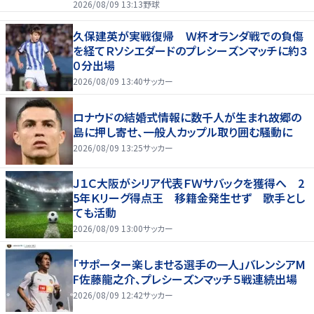
2026/08/09 13:13
野球
久保建英が実戦復帰 Ｗ杯オランダ戦での負傷
を経てＲソシエダードのプレシーズンマッチに約３
０分出場
2026/08/09 13:40
サッカー
ロナウドの結婚式情報に数千人が生まれ故郷の
島に押し寄せ、一般人カップル取り囲む騒動に
2026/08/09 13:25
サッカー
Ｊ１Ｃ大阪がシリア代表ＦＷサバックを獲得へ 2
5年Ｋリーグ得点王 移籍金発生せず 歌手とし
ても活動
2026/08/09 13:00
サッカー
「サポーター楽しませる選手の一人」バレンシアM
F佐藤龍之介、プレシーズンマッチ５戦連続出場
2026/08/09 12:42
サッカー