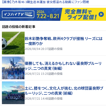
【画像】乃木坂46 3期生岩本蓮加 彼女感溢れる動画にファン悶絶
話題の投稿
の新着記事
鈴木彩艶争奪戦、欧州4クラブが接触 リーズには
一度断りか
2026/08/04 20:37
話題の投稿
優勝しても、消えるかもしれない――富良野ブルーリ
ッジ、二つの真実（後編）
2026/07/21 15:25
話題の投稿
土に、膝をつく。文化人が挑む、北の球団――富良野ブ
ルーリッジ、二つの真実（前編）
2026/07/21 14:48
話題の投稿