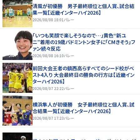
清風が初優勝 男子最終順位と個人賞、試合結
果一覧【近畿インターハイ2026】
2026/08/08 18:01
バレー
「いつも笑顔で楽しそうなので…」黄色“新ユ
ニ”着用の19歳バドミントン女子に「CMきそう」フ
ァン続々反応
2026/08/08 16:10
バレー
前回大会王者の鎮西高らすべてのシード校がベ
スト4入り 大会最終日の勝負の行方は【近畿イン
ターハイ2026】
2026/08/07 22:22
バレー
横浜隼人が初優勝 女子最終順位と個人賞、試
合結果一覧【近畿インターハイ2026】
2026/08/07 17:23
バレー