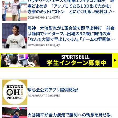
バッテリィズ・エースが衝撃１２４キロ始球式 球
場どよめき 「アップしてたら１３０出てたかも」
寺家のミットにズトン とにかく明るい安村はノー
バンならず
2026/08/09 14:14
野球
阪神 木浪聖也が１軍合流で即早出特打 前夜
は静岡でナイターフル出場の３２歳に期待の声
「なんで大阪で早出してるん」「チームの雰囲気が
変わる気が」
2026/08/09 14:09
野球
球心会公式アプリ提供開始！
2026/05/27 00:00
野球
大谷翔平が全力疾走で勝利への執念を見せる、