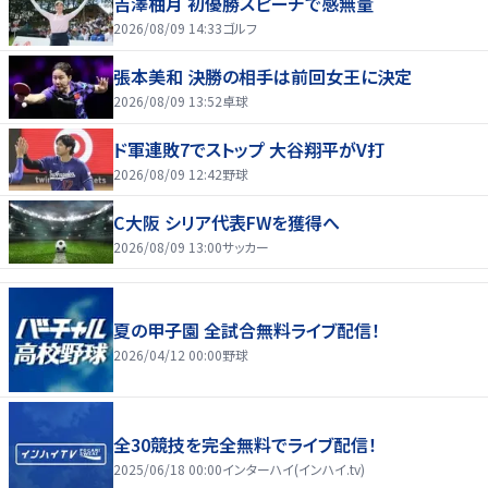
吉澤柚月 初優勝スピーチで感無量
2026/08/09 14:33
ゴルフ
張本美和 決勝の相手は前回女王に決定
2026/08/09 13:52
卓球
ド軍連敗7でストップ 大谷翔平がV打
2026/08/09 12:42
野球
C大阪 シリア代表FWを獲得へ
2026/08/09 13:00
サッカー
夏の甲子園 全試合無料ライブ配信！
2026/04/12 00:00
野球
全30競技を完全無料でライブ配信！
2025/06/18 00:00
インターハイ(インハイ.tv)