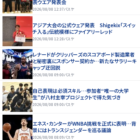
表ウエア発表会
2026/08/08 12:37
バスケ
アジア大会の公式ウェア発表 Shigekix「スイッ
チ入る」伝統模様にファイアリーレッド
2026/08/08 12:28
バスケ
レナードがクリッパーズのスコアボード製造業者
と秘密裏にスポンサー契約か‬…新たなサラリーキ
ャップ迂回説
2026/08/08 09:00
バスケ
自己表現は必須スキル…参加者“唯一の大学
生”が八村主宰プロジェクトで得た気づき
2026/08/08 09:00
バスケ
エネス・カンターがWNBA挑戦を正式に表明…背
景にはトランスジェンダーを巡る議論
2026/08/08 08:09
バスケ