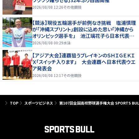
2026/08/08 12:26
その他競技
【競泳】現役五輪選手が前例なき挑戦 塩浦慎理
が「沖縄スプリント」創設に込めた思い「沖縄から
オリンピック選手を」 池江璃花子ら日本代表も
参戦
2026/08/08 00:29
水泳
【アジア大会】連覇狙うブレイキンのＳＨＩＧＥＫＩ
Ｘ「スイッチ入ります」 大会連覇へ日本代表ウエ
ア発表会
2026/08/08 12:17
その他競技
TOP
スポーツビジネス
第107回全国高校野球選手権大会 SPORTS 