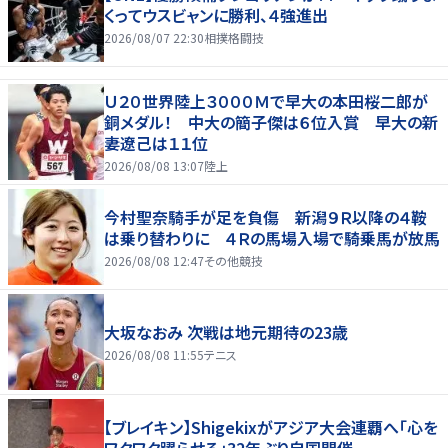
くってウスビャンに勝利、４強進出
2026/08/07 22:30
相撲格闘技
Ｕ２０世界陸上３０００Ｍで早大の本田桜二郎が
銅メダル！ 中大の簡子傑は６位入賞 早大の新
妻遼己は１１位
2026/08/08 13:07
陸上
今村聖奈騎手が足を負傷 新潟９Ｒ以降の４鞍
は乗り替わりに ４Ｒの馬場入場で騎乗馬が放馬
2026/08/08 12:47
その他競技
大坂なおみ 次戦は地元期待の23歳
2026/08/08 11:55
テニス
【ブレイキン】Shigekixがアジア大会連覇へ「心を
ワクワク躍らせる」32年ぶり自国開催