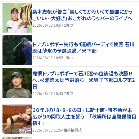
桑木志帆が告白「美しくてかわいくて最強にかっ
こいい…大好き」あこがれのラッパーのライブへ
2026/08/08 10:57
ゴルフ
トリプルボギー先行も4連続バーディで挽回 石川
遼は薄氷の予選通過／米下部
2026/08/08 10:55
ゴルフ
痛恨トリプルボギーで石川遼65位後退も決勝Ｒ
へ、杉浦悠太は予選落ち 米男子下部ゴルフ第2
日
2026/08/08 10:45
ゴルフ
３０年ぶり「８・８・８の日」 に新十両・時不動が末
広がりの関取人生を誓う 「秋場所は全勝優勝目
指す」
2026/08/08 11:54
相撲格闘技