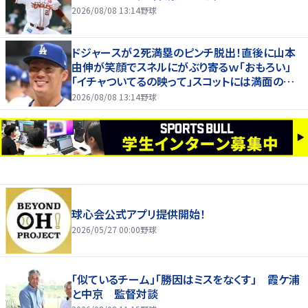
2026/08/08 13:14
野球
ドジャースが２死満塁のピンチ脱出！直後に山本
由伸が笑顔でスネルにがぶり寄るｗ「おもろい」
「イチャついてるの映って」スコットには満面の笑
みで拍手
2026/08/08 13:14
野球
球心会公式アプリ提供開始！
2026/05/27 00:00
野球
「似ているチーム」「勝因はミスをなくす」 霞ケ浦
と中京 監督対談