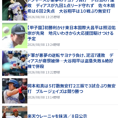
敗 ディアスが九回１点リード守れず 佐々木朗
希は６回２失点 大谷翔平は１０戦ぶり無安打
2026/08/08 13:25
野球
【甲子園】初勝利かけ東日本国際大昌平は照沼佑
崇が先発 地元いわきから大応援団駆けつける
予定
2026/08/08 13:24
野球
ド軍が悪夢の逆転サヨナラ負け、泥沼7連敗 デ
ィアスが痛恨被弾…大谷翔平は盗塁失敗＆絶好
機で併殺
2026/08/08 13:22
野球
岡本和真は５打数無安打２三振で３試合ぶり無安
打 ブルージェイズは競り勝つ
2026/08/08 13:14
野球
楽天ウレーニャを抹消／８日公示