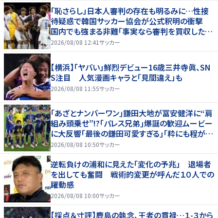
「恥さらし」日本人審判の存在も明るみに…性接
待疑惑で韓国サッカー協会が公式釈明の衝撃
国内でも強まる非難「事実なら審判を買収したこ
とになる」
2026/08/08 12:41
サッカー
【横浜】「ヤバい」鮮烈デビュー16歳三井寺眞、SN
S注目 人気漫画キャラと「見間違え」も
2026/08/08 11:55
サッカー
｢あざとナンバーワン｣鎌田大地が冨安健洋に“肩
組み頭乗せ”!?｢パレス兄弟｣爆誕の歓迎ムービー
に大反響｢最後の鎌田可愛すぎる｣｢粋にも程があ
る！」
2026/08/08 10:50
サッカー
逆転負けの浦和に見えた「変化の予兆」 退場者
を出しても奮闘 戦術的変更が呼んだ１０人での
躍動感
2026/08/08 10:00
サッカー
【採点＆寸評】鹿島の執念、王者の貫禄…１-３から