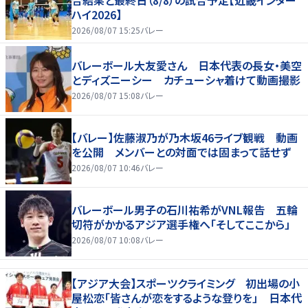
合結果と最終日（8/8）の試合予定【近畿インター
ハイ2026】
2026/08/07 15:25
バレー
バレーボール大友愛さん 日本代表の長女・美空
とディズニーシー カチューシャ着けて動画撮影
2026/08/07 15:08
バレー
【バレー】佐藤淑乃が乃木坂46ライブ観戦 動画
を公開 メンバーとの対面では固まって話せず
2026/08/07 10:46
バレー
バレーボール男子の石川祐希がVNL報告 五輪
切符がかかるアジア選手権へ「そしてここから」
2026/08/07 10:08
バレー
【アジア大会】スポーツクライミング 初出場の小
屋松恋「皆さんが恋をするような登りを」 日本代