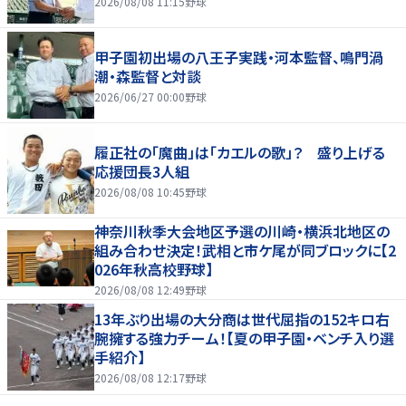
2026/08/08 11:15
野球
甲子園初出場の八王子実践・河本監督、鳴門渦
潮・森監督と対談
2026/06/27 00:00
野球
履正社の「魔曲」は「カエルの歌」？ 盛り上げる
応援団長3人組
2026/08/08 10:45
野球
神奈川秋季大会地区予選の川崎・横浜北地区の
組み合わせ決定！武相と市ケ尾が同ブロックに【2
026年秋高校野球】
2026/08/08 12:49
野球
13年ぶり出場の大分商は世代屈指の152キロ右
腕擁する強力チーム！【夏の甲子園・ベンチ入り選
手紹介】
2026/08/08 12:17
野球