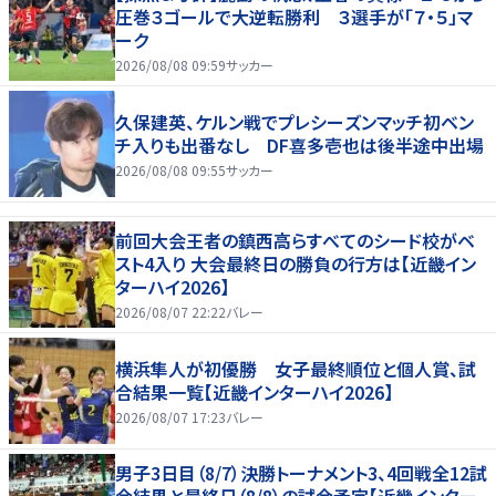
圧巻３ゴールで大逆転勝利 ３選手が「７・５」マ
ーク
2026/08/08 09:59
サッカー
久保建英、ケルン戦でプレシーズンマッチ初ベン
チ入りも出番なし DF喜多壱也は後半途中出場
2026/08/08 09:55
サッカー
前回大会王者の鎮西高らすべてのシード校がベ
スト4入り 大会最終日の勝負の行方は【近畿イン
ターハイ2026】
2026/08/07 22:22
バレー
横浜隼人が初優勝 女子最終順位と個人賞、試
合結果一覧【近畿インターハイ2026】
2026/08/07 17:23
バレー
男子3日目（8/7）決勝トーナメント3、4回戦全12試