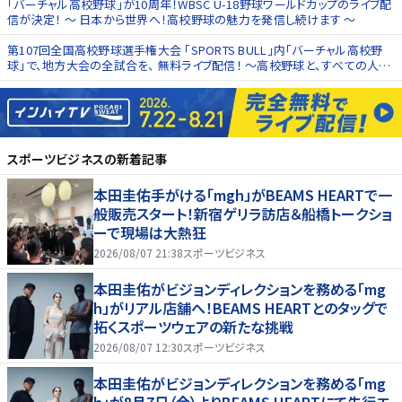
「バーチャル高校野球」が10周年！WBSC U-18野球ワールドカップのライブ配
信が決定！ ～ 日本から世界へ！高校野球の魅力を発信し続けます ～
第107回全国高校野球選手権大会 「SPORTS BULL」内「バーチャル高校野
球」で、地方大会の全試合を、 無料ライブ配信！ 〜高校野球と、すべての人の
思いをつなぐ。バーチャル高校野球、今夏も開幕！〜
スポーツビジネス
の新着記事
本田圭佑手がける「mgh」がBEAMS HEARTで一
般販売スタート！新宿ゲリラ訪店＆船橋トークショ
ーで現場は大熱狂
2026/08/07 21:38
スポーツビジネス
本田圭佑がビジョンディレクションを務める「mg
h」がリアル店舗へ！BEAMS HEARTとのタッグで
拓くスポーツウェアの新たな挑戦
2026/08/07 12:30
スポーツビジネス
本田圭佑がビジョンディレクションを務める「mg
h」が8月7日（金）よりBEAMS HEARTにて先行エ