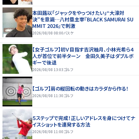
本田蕗以「ジャックをやっつけたい」“大濠対
決”を意識…八村塁主宰『BLACK SAMURAI SU
MMIT 2026』で刺激
2026/08/08 08:00
バスケ
【女子ゴルフ】初Ｖ目指す吉沢柚月、小林光希ら４
人が首位で前半ターン 金田久美子はダブルボ
ギーで後退
2026/08/08 13:03
ゴルフ
【ゴルフ】肩の縦回転の動きはカラダから作る！
2026/08/08 11:30
ゴルフ
５ステップで完成！正しいアドレスを身につけてナ
イスショットを連発する方法
2026/08/08 11:00
ゴルフ