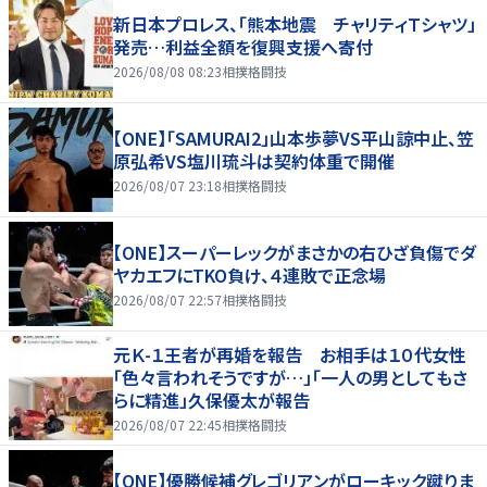
新日本プロレス、「熊本地震 チャリティＴシャツ」
発売…利益全額を復興支援へ寄付
2026/08/08 08:23
相撲格闘技
【ONE】「SAMURAI2」山本歩夢VS平山諒中止、笠
原弘希VS塩川琉斗は契約体重で開催
2026/08/07 23:18
相撲格闘技
【ONE】スーパーレックがまさかの右ひざ負傷でダ
ヤカエフにTKO負け、４連敗で正念場
2026/08/07 22:57
相撲格闘技
元Ｋ-１王者が再婚を報告 お相手は１０代女性
「色々言われそうですが…」「一人の男としてもさ
らに精進」久保優太が報告
2026/08/07 22:45
相撲格闘技
【ONE】優勝候補グレゴリアンがローキック蹴りま