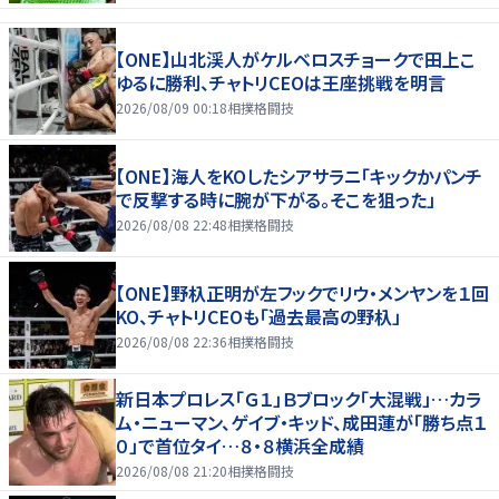
【ONE】山北渓人がケルベロスチョークで田上こ
ゆるに勝利、チャトリCEOは王座挑戦を明言
2026/08/09 00:18
相撲格闘技
【ONE】海人をKOしたシアサラニ「キックかパンチ
で反撃する時に腕が下がる。そこを狙った」
2026/08/08 22:48
相撲格闘技
【ONE】野杁正明が左フックでリウ・メンヤンを１回
KO、チャトリCEOも「過去最高の野杁」
2026/08/08 22:36
相撲格闘技
新日本プロレス「Ｇ１」Ｂブロック「大混戦」…カラ
ム・ニューマン、ゲイブ・キッド、成田蓮が「勝ち点１
０」で首位タイ…８・８横浜全成績
2026/08/08 21:20
相撲格闘技