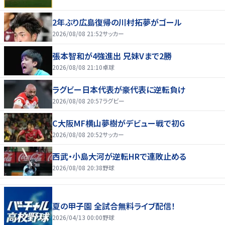
2年ぶり広島復帰の川村拓夢がゴール
2026/08/08 21:52
サッカー
張本智和が4強進出 兄妹Vまで2勝
2026/08/08 21:10
卓球
ラグビー日本代表が豪代表に逆転負け
2026/08/08 20:57
ラグビー
C大阪MF横山夢樹がデビュー戦で初G
2026/08/08 20:52
サッカー
西武・小島大河が逆転HRで連敗止める
2026/08/08 20:38
野球
夏の甲子園 全試合無料ライブ配信！
2026/04/13 00:00
野球