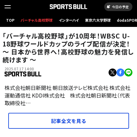
今日の予定
TOP
バーチャル高校野球
インターハイ
東京六大学野球
dodaSPO
（新しいタブ
「バーチャル高校野球」が10周年！WBSC U-
18野球ワールドカップのライブ配信が決定！
～ 日本から世界へ！高校野球の魅力を発信し
続けます ～
2025.07.17 14:00
株式会社朝日新聞社 朝日放送テレビ株式会社 株式会社
運動通信社 KDDI株式会社 株式会社朝日新聞社（代表
取締役社…
記事全文を見る