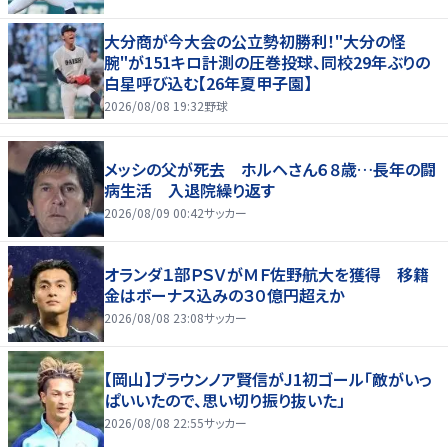
大分商が今大会の公立勢初勝利！"大分の怪
腕"が151キロ計測の圧巻投球、同校29年ぶりの
白星呼び込む【26年夏甲子園】
2026/08/08 19:32
野球
メッシの父が死去 ホルヘさん６８歳…長年の闘
病生活 入退院繰り返す
2026/08/09 00:42
サッカー
オランダ１部ＰＳＶがＭＦ佐野航大を獲得 移籍
金はボーナス込みの３０億円超えか
2026/08/08 23:08
サッカー
【岡山】ブラウンノア賢信がJ1初ゴール「敵がいっ
ぱいいたので、思い切り振り抜いた」
2026/08/08 22:55
サッカー