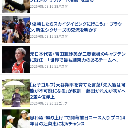
2026/08/08 16:28
バスケ
「優勝したらスカイダイビングに行こう」…ブラウ
ン、新生シクサーズの交流を明かす
2026/08/08 15:53
バスケ
元日本代表・吉田亜沙美が三菱電機のキャプテン
に就任…「世界で最も結束力のあるチームへ」
2026/08/08 15:51
バスケ
【女子ゴルフ】大谷翔平を育てた言葉「先入観は可
能が不可能になる」が教訓 藤田かれんが初Ｖへ
２差４位浮上
2026/08/08 20:11
ゴルフ
思わぬ“繰り上げ”で開幕前日コース入り プロ14
年目の辻梨恵に初Vチャンス