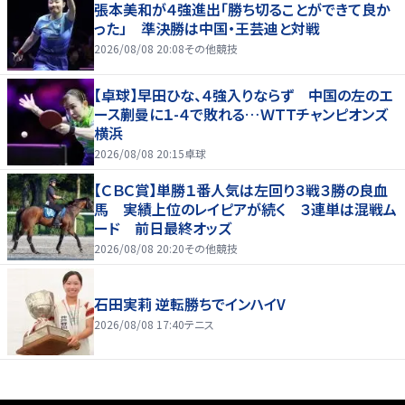
張本美和が４強進出「勝ち切ることができて良か
った」 準決勝は中国・王芸迪と対戦
2026/08/08 20:08
その他競技
【卓球】早田ひな、４強入りならず 中国の左のエ
ース蒯曼に１-４で敗れる…ＷＴＴチャンピオンズ
横浜
2026/08/08 20:15
卓球
【ＣＢＣ賞】単勝１番人気は左回り３戦３勝の良血
馬 実績上位のレイピアが続く ３連単は混戦ム
ード 前日最終オッズ
2026/08/08 20:20
その他競技
石田実莉 逆転勝ちでインハイV
2026/08/08 17:40
テニス