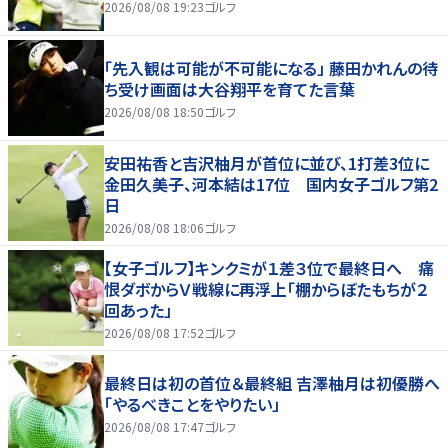
2026/08/08 19:23
ゴルフ
「先入観は可能が不可能になる」 藤田かれんの待
ち受け画面は大谷翔平を育てた言葉
2026/08/08 18:50
ゴルフ
安田祐香と吉沢柚月が首位に並び、1打差3位に
金田久美子、河本結は17位 国内女子ゴルフ第2
日
2026/08/08 18:06
ゴルフ
【女子ゴルフ】キンクミが１差３位で最終日へ 痛
恨ダボからＶ戦線に再浮上「棚からぼたもちが２
回あった」
2026/08/08 17:52
ゴルフ
最終日は初の首位＆最終組 吉澤柚月は初優勝へ
「やるべきことをやりたい」
2026/08/08 17:47
ゴルフ