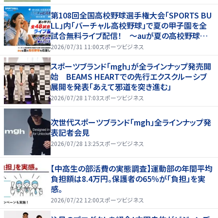
第108回全国高校野球選手権大会「SPORTS BU
LL」内「バーチャル高校野球」で夏の甲子園を全
試合無料ライブ配信！ ～auが夏の高校野球を
応援！夏を盛り上げるライブ配信番組 「応援甲子
2026/07/31 11:00
スポーツビジネス
園 Supported by au」がスタート〜
スポーツブランド「mgh」が全ラインナップ発売開
始 BEAMS HEARTでの先行エクスクルーシブ
展開を発表「あえて邪道を突き進む」
2026/07/28 17:03
スポーツビジネス
次世代スポーツブランド「mgh」全ラインナップ発
表記者会見
2026/07/28 13:25
スポーツビジネス
【中高生の部活費の実態調査】運動部の年間平均
負担額は8.4万円。保護者の65％が「負担」を実
感。
2026/07/22 12:00
スポーツビジネス