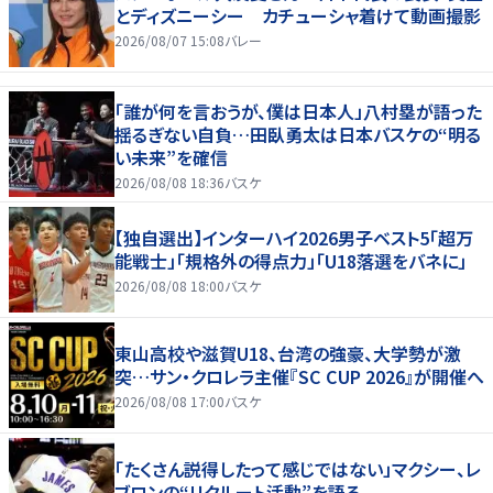
とディズニーシー カチューシャ着けて動画撮影
2026/08/07 15:08
バレー
「誰が何を言おうが、僕は日本人」八村塁が語った
揺るぎない自負…田臥勇太は日本バスケの“明る
い未来”を確信
2026/08/08 18:36
バスケ
【独自選出】インターハイ2026男子ベスト5「超万
能戦士」「規格外の得点力」「U18落選をバネに」
2026/08/08 18:00
バスケ
東山高校や滋賀U18、台湾の強豪、大学勢が激
突…サン・クロレラ主催『SC CUP 2026』が開催へ
2026/08/08 17:00
バスケ
「たくさん説得したって感じではない」マクシー、レ
ブロンの“リクルート活動”を語る