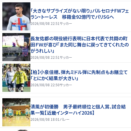
「大きなサプライズがない限り」バルセロナFWフェ
ラン・トーレス 移籍金92億円でパリSGへ
2026/08/08 22:51
サッカー
長友佑都の現役続行表明に日本代表で共闘の町
田ＦＷが喜び「また同じ舞台に戻ってきてくれたの
がうれしい」
2026/08/08 22:51
サッカー
【柏】小泉佳穂、弾丸ミドル弾に先制点もお膳立て
「とにかく結果が大きい」
2026/08/08 22:50
サッカー
清風が初優勝 男子最終順位と個人賞、試合結
果一覧【近畿インターハイ2026】
2026/08/08 18:01
バレー