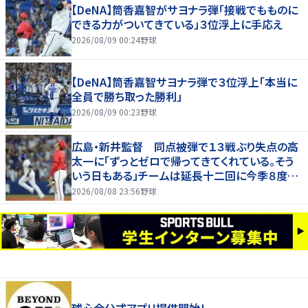
【DeNA】筒香嘉智がサヨナラ弾「接戦でもものに
できる力がついてきている」３位浮上に手応え
2026/08/09 00:24
野球
【DeNA】筒香嘉智サヨナラ弾で３位浮上「本当に
全員で勝ち取った勝利」
2026/08/09 00:23
野球
広島・新井監督 同点被弾で１３戦ぶり失点の高
太一に「ずっとゼロで帰ってきてくれている。そう
いう日もある」チームは延長十二回に今季８度目
サヨナラ負け
2026/08/08 23:56
野球
球心会公式アプリ提供開始！