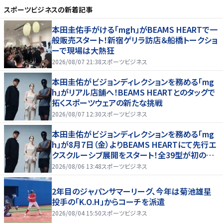
スポーツビジネス
の新着記事
本田圭佑手がける「mgh」がBEAMS HEARTで一
般販売スタート！新宿ゲリラ訪店＆船橋トークショ
ーで現場は大熱狂
2026/08/07 21:38
スポーツビジネス
本田圭佑がビジョンディレクションを務める「mg
h」がリアル店舗へ！BEAMS HEARTとのタッグで
拓くスポーツウェアの新たな挑戦
2026/08/07 12:30
スポーツビジネス
本田圭佑がビジョンディレクションを務める「mg
h」が8月7日（金）よりBEAMS HEARTにて先行エ
クスクルーシブ展開をスタート！全39型が初の実
店舗へ、新宿POP UPやトークショーも！
2026/08/06 13:48
スポーツビジネス
2年目のジャパンサマーリーグ、今年は菊池雄星
投手の「K.O.H」からコーチを派遣
2026/08/04 15:50
スポーツビジネス