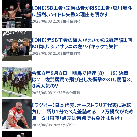
【ONE】SB王者・笠原弘希がRISE王者・塩川琉斗
に勝利、ハイドレ失敗の理由も明かす
2026/08/08 21:03
相撲格闘技
【ONE】元SB王者の海人がまさかの２戦連続１回
KO負け、シアサラニの左ハイキックで失神
2026/08/08 21:02
相撲格闘技
令和８年８月８日 競馬で枠連（８）－（８）決着
は？ 佐賀競馬で飛び出した衝撃の８Ｒ、馬番８、
８番人気のＶ
2026/08/08 21:38
その他競技
【ラグビー】日本代表、オーストラリア代表に逆転
負け 残り２分で３点差詰める ２万観衆がため
息 ＳＨ斎藤「点差は何点でも負けは負け」…前
半にＳＯ伊藤龍が先制トライ、３２ー３５で惜敗
2026/08/08 20:57
ラグビー