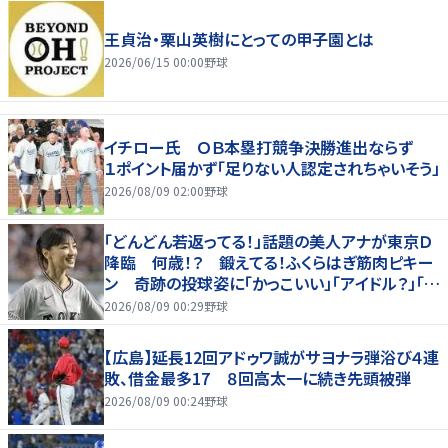
王貞治・栗山英樹にとっての甲子園とは
2026/06/15 00:00
野球
イチロー氏 ＯＢ本塁打競争決勝進出ならず
１ポイント届かず「足りない人認定されちゃいそう」
2026/08/09 02:00
野球
「どんどん若返ってる！」話題の美人アナが東京Ｄ
降臨 何歳！？ 鍛えてる！ふくらはぎ筋肉ピキー
ン 奇跡の投球姿に「かっこいい」「アイドル？」「女
神」
2026/08/09 00:29
野球
【広島】延長12回アドゥワ誠がサヨナラ弾浴び４連
敗、借金最多17 ８回高太一に続き先頭被弾
2026/08/09 00:24
野球