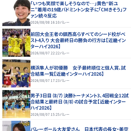
「いつも笑顔で楽しそうなので…」黄色“新ユ
ニ”着用の19歳バドミントン女子に「CMきそう」フ
ァン続々反応
2026/08/08 16:10
バレー
前回大会王者の鎮西高らすべてのシード校がベ
スト4入り 大会最終日の勝負の行方は【近畿イン
ターハイ2026】
2026/08/07 22:22
バレー
横浜隼人が初優勝 女子最終順位と個人賞、試
合結果一覧【近畿インターハイ2026】
2026/08/07 17:23
バレー
男子3日目（8/7）決勝トーナメント3、4回戦全12試
合結果と最終日（8/8）の試合予定【近畿インター
ハイ2026】
2026/08/07 15:25
バレー
バレーボール大友愛さん 日本代表の長女・美空