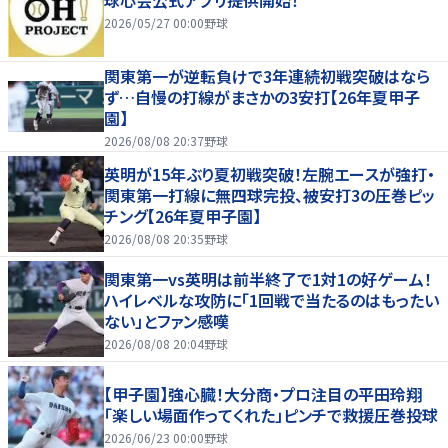
2026/05/27 00:00
野球
関東第一が逆転負けで3年連続初戦突破はなら
ず…自慢の打線がまさかの3安打【26年夏甲子
園】
2026/08/08 20:37
野球
英明が15年ぶり夏初戦突破！左腕エースが強打・
関東第一打線に無四球完投、被安打3の圧巻ピッ
チング【26年夏甲子園】
2026/08/08 20:35
野球
関東第一vs英明は前半終了で1対1の好ゲーム！
ハイレベルな攻防に「1回戦で当たるのはもったい
ない」とファン感嘆
2026/08/08 20:04
野球
【甲子園】強心臓！大分商・プロ注目の平田玲翔
「楽しい場面作ってくれた」ピンチで救援圧巻投球
2026/06/23 00:00
野球