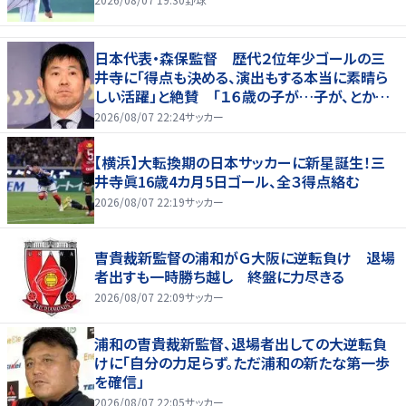
日本代表・森保監督 歴代２位年少ゴールの三
井寺に「得点も決める、演出もする本当に素晴ら
しい活躍」と絶賛 「１６歳の子が…子が、とかっ
て言ったら本当に失礼ですね」と自省
2026/08/07 22:24
サッカー
【横浜】大転換期の日本サッカーに新星誕生！三
井寺眞16歳4カ月5日ゴール、全３得点絡む
2026/08/07 22:19
サッカー
曺貴裁新監督の浦和がＧ大阪に逆転負け 退場
者出すも一時勝ち越し 終盤に力尽きる
2026/08/07 22:09
サッカー
浦和の曺貴裁新監督、退場者出しての大逆転負
けに「自分の力足らず。ただ浦和の新たな第一歩
を確信」
2026/08/07 22:05
サッカー