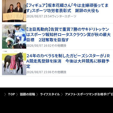
【フィギュア】坂本花織さん「今は主婦頑張ってま
す」スポーツ功労者表彰式 謝辞の大役も
2026/08/07 19:54
ウィンタースポーツ
【注目馬動向】佐賀で重賞７勝のサキドリトッケン
はスポーツ報知杯ロータスクラウン賞が秋の最大
目標 ２冠奪取を目指す
2026/08/07 16:02
その他競技
２４年のカペラＳを制したガビーズシスターがＪＲ
Ａ競走馬登録を抹消 今後は大井競馬に移籍予
定
2026/08/07 15:06
その他競技
TOP
話題の投稿
ライフスタイル
アメフト・スポーツマンがお相手⁉︎