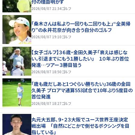
付の理由明かす
2026/08/07 21:34
ゴルフ
「桑木さんは私より一回りも二回りも上」“全英帰
り”の永井花奈が向き合う自分のゴルフ
2026/08/07 19:10
ゴルフ
【女子ゴルフ】３６歳・金田久美子「衰えは感じな
い。引退までにもう１勝したい」 １０年ぶり首位
発進…ツアー３勝目狙う
2026/08/07 18:50
ゴルフ
「歳も歳だしあと1つぐらい勝ちたい」36歳の金田
久美子 プロアマ通算553試合で10年ぶり5度目の
首位発進
2026/08/07 18:27
ゴルフ
丸元大五郎、９・２３大阪でユース世界王座決定
戦出場 「自然にどこかで倒せるボクシングを目
指している」