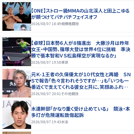
【ONE】ストロー級MMAの山北渓人と田上こゆる
が額つけてバチバチフェイスオフ
2026/08/07 18:49
相撲格闘技
【卓球】日本勢６人が８強進出 大藤沙月は昨年
女王・中国勢、篠塚大登は世界４位に挑戦 準決
勝で張本智和ＶＳ松島輝空が実現なるか」
2026/08/07 19:58
卓球
元Ｋ-１王者の久保優太が１０代女性と再婚 ＳＮ
Ｓで報告「色々言われそうですが…」も「いつも一
番近くで支えてくれる彼女と共に、笑顔あふれる
家庭を築いていきたい」
2026/08/07 20:01
その他競技
水連幹部「かなり重く受け止めている」 競泳・本
多灯が危険運転致傷起訴
2026/08/07 19:43
水泳