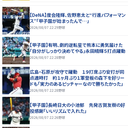
【DeNA】度会隆輝、佐野恵太と“行進パフォーマン
ス”「甲子園が始まったんで…」
2026/08/07 22:29
野球
【甲子園】有明、劇的逆転星で熊本に勇気届けた
「自分がしっかり決めてやる」永田晴輝５打点躍動
2026/08/07 22:28
野球
広島・石原が攻守で躍動 １９打席ぶり安打が同
点適時打 約１ヶ月ぶり１軍登板の森下を好リー
ドも「実力のあるピッチャーなので勝ちたかった」
2026/08/07 22:28
野球
【甲子園】長崎日大の小池郁 先発古賀友樹の好
投感謝「いいリズムで入れた」
2026/08/07 22:26
野球