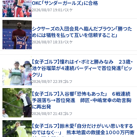
OKC「サンダーガールズ」に合格
2026/08/07 19:01
バスケ
シクサーズの入団会見へ臨んだブラウン「勝つた
めには犠牲を払って互いを信頼すること」
2026/08/07 18:33
バスケ
【女子ゴルフ】憧れはイ・ボミと勝みなみ ２３歳・
池ケ谷瑠菜が４連続バーディーで首位発進「ビッ
クリ」
2026/08/07 22:39
ゴルフ
【女子ゴルフ】入谷響「恐怖もあった」 ６戦連続
予選落ち→首位発進 師匠・中嶋常幸の助言胸
に再出発
2026/08/07 21:43
ゴルフ
【女子ゴルフ】鈴木愛「自分だけがいい思いをする
のではなく…」 熊本地震の救援金１０００万円寄