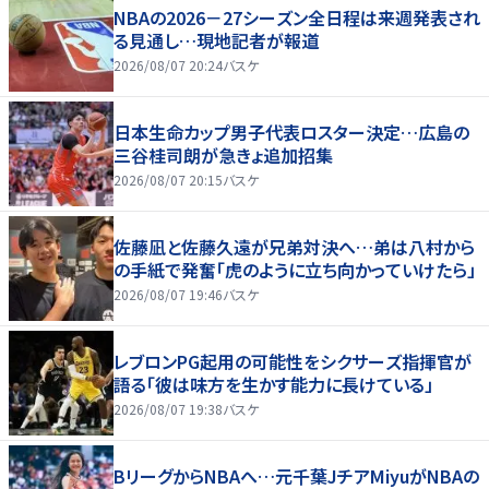
NBAの2026－27シーズン全日程は来週発表され
る見通し…現地記者が報道
2026/08/07 20:24
バスケ
日本生命カップ男子代表ロスター決定…広島の
三谷桂司朗が急きょ追加招集
2026/08/07 20:15
バスケ
佐藤凪と佐藤久遠が兄弟対決へ…弟は八村から
の手紙で発奮「虎のように立ち向かっていけたら」
2026/08/07 19:46
バスケ
レブロンPG起用の可能性をシクサーズ指揮官が
語る「彼は味方を生かす能力に長けている」
2026/08/07 19:38
バスケ
BリーグからNBAへ…元千葉JチアMiyuがNBAの