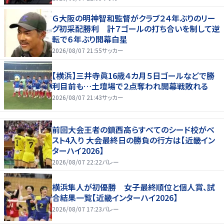
Ｇ大阪の明神智和監督がクラブ２４年ぶりのリー
グ初采配勝利 計７ゴールの打ち合いを制して逆
転で６年ぶり開幕白星
2026/08/07 21:55
サッカー
【横浜】三井寺眞16歳４カ月５日ゴールなどで勝
利目前も…土壇場で２点奪われ開幕戦敗れる
2026/08/07 21:43
サッカー
前回大会王者の鎮西高らすべてのシード校がベ
スト4入り 大会最終日の勝負の行方は【近畿イン
ターハイ2026】
2026/08/07 22:22
バレー
横浜隼人が初優勝 女子最終順位と個人賞、試
合結果一覧【近畿インターハイ2026】
2026/08/07 17:23
バレー