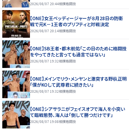
2026/08/07 20:44
相撲格闘技
【ONE】女王ペッディージャーが８月28日の防衛
戦で元K－1王者のプリフティと対戦決定
2026/08/07 20:14
相撲格闘技
【ONE】SB王者・都木航佑「この日のために格闘技
をやってきたと言っても過言ではない」
2026/08/07 19:32
相撲格闘技
【ONE】メインでリウ・メンヤンと激突する野杁正明
「僕がKOして武尊君に続きたい」
2026/08/07 19:32
相撲格闘技
【ONE】シアサラニがフェイスオフで海人を小突い
て臨戦態勢、海人は「倒して勝つだけです」
2026/08/07 19:08
相撲格闘技