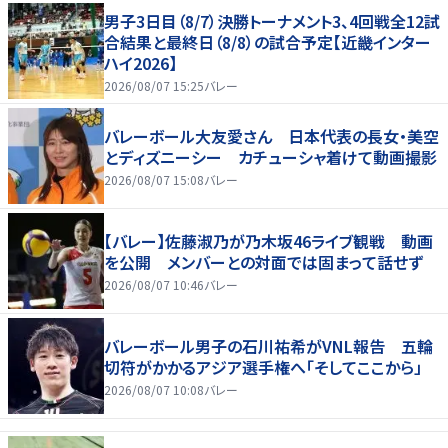
男子3日目（8/7）決勝トーナメント3、4回戦全12試
合結果と最終日（8/8）の試合予定【近畿インター
ハイ2026】
2026/08/07 15:25
バレー
バレーボール大友愛さん 日本代表の長女・美空
とディズニーシー カチューシャ着けて動画撮影
2026/08/07 15:08
バレー
【バレー】佐藤淑乃が乃木坂46ライブ観戦 動画
を公開 メンバーとの対面では固まって話せず
2026/08/07 10:46
バレー
バレーボール男子の石川祐希がVNL報告 五輪
切符がかかるアジア選手権へ「そしてここから」
2026/08/07 10:08
バレー