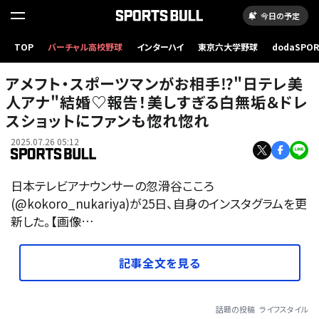
今日の予定
TOP
バーチャル高校野球
インターハイ
東京六大学野球
dodaSPO
（新しいタブ
アメフト・スポーツマンがお相手⁉︎"日テレ美
人アナ"結婚♡報告！美しすぎる白無垢＆ドレ
スショットにファンも惚れ惚れ
2025.07.26 05:12
日本テレビアナウンサーの忽滑谷こころ
(@kokoro_nukariya)が25日、自身のインスタグラムを更
新した。【画像…
記事全文を見る
話題の投稿
ライフスタイル