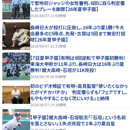
で聖地初ジャッジの女性審判、6回に自ら判定覆
したプレーを謝罪【26年夏甲子園】
2026/08/07 21:00
野球
長崎日大が投打に圧倒し、16年ぶり夏1勝！今大
会最多の15得点、先発・古賀は5回まで無安打投
球【26年夏甲子園】
2026/08/07 21:31
野球
【7日夏甲子園】有明は9回逆転で甲子園初勝利！
東海大甲府が11年ぶり、長崎日大は16年ぶり夏
勝利！健大高崎・石垣が11K完投！
2026/06/30 00:00
野球
初のビデオ検証で有明・高見監督「使いたくなかっ
たがイチかバチか」 判定覆らずも「フェアですし、
もやもやすることなく次にいける」と納得
2026/08/07 19:38
野球
【甲子園】健大高崎・石垣聡志「『石垣』という名前
を落とさない」１失点完投で２年ぶり夏白星
2026/08/07 19:30
野球