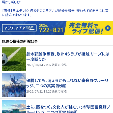
場所」楽しむ！
【画像】日本テレビ・忽滑谷こころアナが結婚を報告「変わらず前向きに仕事
に励んでまいります」
話題の投稿
の新着記事
鈴木彩艶争奪戦、欧州4クラブが接触 リーズには
一度断りか
2026/08/04 20:37
話題の投稿
優勝しても、消えるかもしれない――富良野ブルーリ
ッジ、二つの真実（後編）
2026/07/21 15:25
話題の投稿
土に、膝をつく。文化人が挑む、北の球団――富良野ブ
ルーリッジ、二つの真実（前編）