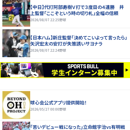
【中日】代打阿部寿樹Ｖ打で３度目の４連勝 井
上監督「ここぞという時の切り札」全幅の信頼
2026/08/07 22:25
野球
【日本ハム】新庄監督「決めてこいよって言ったら」
矢沢宏太の安打が失策誘いサヨナラ
2026/08/07 22:24
野球
球心会公式アプリ提供開始！
2026/05/27 00:00
野球
｢苦いデビュー戦になった｣立命館宇治vs有明戦