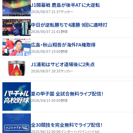
J1開幕戦 鹿島が後半ATに大逆転
2026/08/07 21:37
サッカー
中日が逆転勝ちで4連勝 9回に適時打
2026/08/07 21:01
野球
広島・秋山翔吾が海外FA権取得
2026/08/07 19:00
野球
J1浦和はサビオ退場後に2失点
2026/08/07 20:35
サッカー
夏の甲子園 全試合無料ライブ配信！
2026/04/15 00:00
野球
全30競技を完全無料でライブ配信！
2025/06/22 00:00
インターハイ(インハイ.tv)