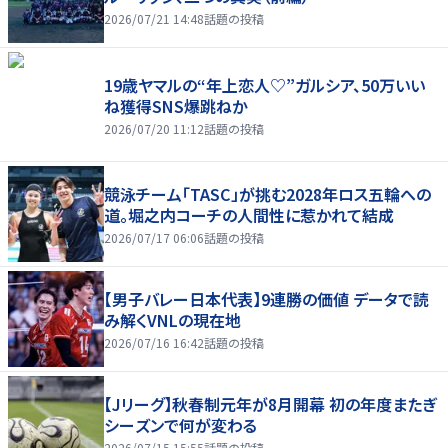
2026/07/21 14:48
話題の投稿
19歳ヤマルの“年上恋人♡”ガルシア、50万いい
ね獲得SNS爆跳ねか
2026/07/20 11:12
話題の投稿
競泳チーム「TASC」が挑む2028年ロス五輪への
道。堀之内コーチの人間性に惹かれて結成
2026/07/17 06:06
話題の投稿
【男子バレー日本代表】9連勝の価値 データで読
み解くVNLの現在地
2026/07/16 16:42
話題の投稿
【Jリーグ】秋春制元年が8月開幕 初の年度またぎ
シーズンで何が変わる
2026/07/15 15:55
話題の投稿