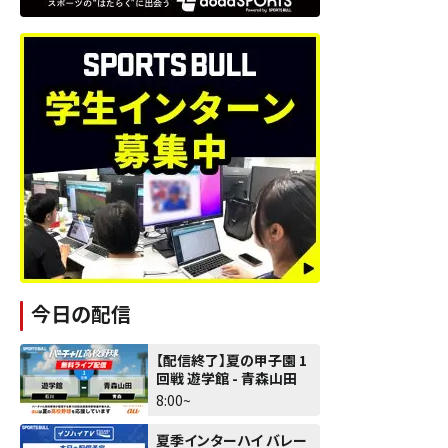
今日の配信
【配信終了】夏の甲子園 1
回戦 遊学館 - 青森山田
8:00~
夏季インターハイ バレー