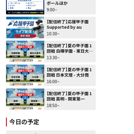
ボールほか
9:00~
【配信終了】応援甲子園
Supported by au
10:30~
【配信終了】夏の甲子園 1
回戦 白樺学園 - 東日大昌
平
13:30~
【配信終了】夏の甲子園 1
回戦 日本文理 - 大分商
16:00~
【配信終了】夏の甲子園 1
回戦 英明 - 関東第一
18:50~
今日の予定