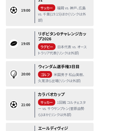
サッカー
福岡 vs. 神戸、広島
19:00
vs. 千葉(19:15)ほか(リンクは外
部)
リポビタンDチャレンジカッ
プ2026
19:05
ラグビー
日本代表 vs. オース
トラリア代表(リンクは外部)
ウィンダム選手権3日目
20:00
ゴルフ
米国男子 松山英樹、
久常涼ら出場(リンクは外部)
カラバオカップ
サッカー
1回戦 コルチェスタ
21:00
ー vs. サウサンプトン(菅原由勢
ら)ほか(リンクは外部)
エールディヴィジ