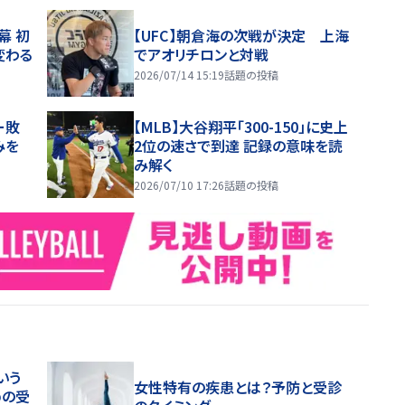
幕 初
【UFC】朝倉海の次戦が決定 上海
変わる
でアオリチロンと対戦
2026/07/14 15:19
話題の投稿
ー敗
【MLB】大谷翔平「300-150」に史上
みを
2位の速さで到達 記録の意味を読
み解く
2026/07/10 17:26
話題の投稿
いう
女性特有の疾患とは？予防と受診
めの受