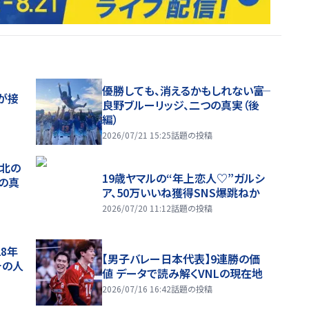
優勝しても、消えるかもしれない――富
が接
良野ブルーリッジ、二つの真実（後
編）
2026/07/21 15:25
話題の投稿
、北の
19歳ヤマルの“年上恋人♡”ガルシ
つの真
ア、50万いいね獲得SNS爆跳ねか
2026/07/20 11:12
話題の投稿
28年
【男子バレー日本代表】9連勝の価
チの人
値 データで読み解くVNLの現在地
2026/07/16 16:42
話題の投稿