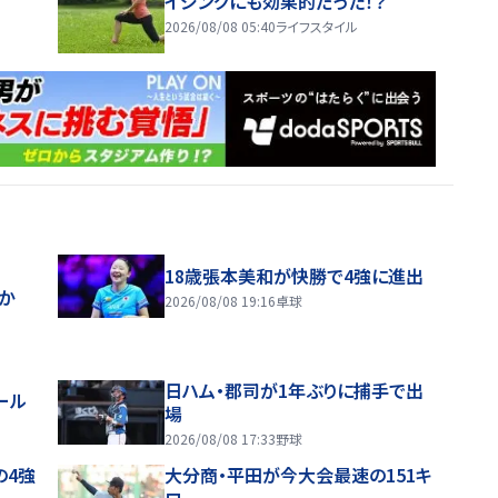
イジングにも効果的だった！？
2026/08/08 05:40
ライフスタイル
18歳張本美和が快勝で4強に進出
ほか
2026/08/08 19:16
卓球
日ハム・郡司が1年ぶりに捕手で出
ール
場
2026/08/08 17:33
野球
の4強
大分商・平田が今大会最速の151キ
ロ