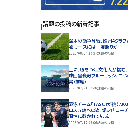
話題の投稿
の新着記事
鈴木彩艶争奪戦、欧州4クラブ
触 リーズには一度断りか
2026/08/04 20:37
話題の投稿
土に、膝をつく。文化人が挑む
球団――富良野ブルーリッジ、二
実（前編）
2026/07/21 14:48
話題の投稿
競泳チーム「TASC」が挑む20
ロス五輪への道。堀之内コー
間性に惹かれて結成
2026/07/17 06:06
話題の投稿