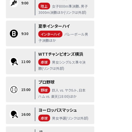
9:00
陸上
女子800m準決勝、男子
3000m決勝ほか(リンクは外部)
夏季インターハイ
9:30
インターハイ
バレーボール男
子決勝ほか
WTTチャンピオンズ横浜
11:00
卓球
男女シングルス準々決
勝(リンクは外部)
プロ野球
15:00
野球
巨人 vs. ヤクルト、日本
ハム vs. 楽天(18:00)ほか
ヨーロッパスマッシュ
16:00
卓球
男女予選(リンクは外部)
J1