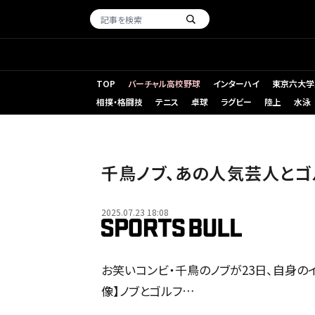
TOP
バーチャル高校野球
インターハイ
東京六大学
相撲・格闘技
テニス
卓球
ラグビー
陸上
水泳
千鳥ノブ、あの人気芸人とゴ
2025.07.23 18:08
お笑いコンビ・千鳥のノブが23日、自身のインス
像】ノブとゴルフ…