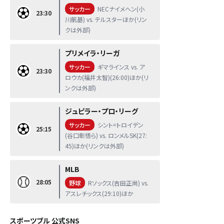
サッカー
NECナイメヘン(小
23:30
川航基) vs. テルスターほか(リン
クは外部)
プリメイラ・リーガ
サッカー
ギマラインス vs. ア
23:30
ロウカ(福井太智)(26:00)ほか(リ
ンクは外部)
ジュピラー・プロ・リーグ
サッカー
シント=トロイデン
25:15
(谷口彰悟ら) vs. ロンメルSK(27:
45)ほか(リンクは外部)
MLB
28:05
野球
Rソックス(吉田正尚) vs.
アスレチックス(29:10)ほか
スポーツブル 公式SNS