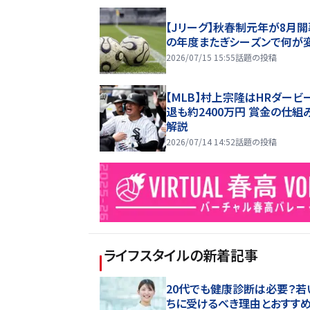
【Jリーグ】秋春制元年が8月開
の年度またぎシーズンで何が
2026/07/15 15:55
話題の投稿
【MLB】村上宗隆はHRダービ
退も約2400万円 賞金の仕組
解説
2026/07/14 14:52
話題の投稿
ライフスタイル
の新着記事
20代でも健康診断は必要？若
ちに受けるべき理由とおすす