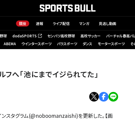
競技
速報
ライブ配信
マンガ
見逃し動画
野球
dodaSPORTS
センバツ高校野球
高校サッカー
バーチャル春高バ
（新しいタブで開く）
ABEMA
ウインタースポーツ
パラスポーツ
ダンス
モータースポーツ
そ
ルフへ「池にまでイジられてた」
タグラム(@noboomanzaishi)を更新した。【画