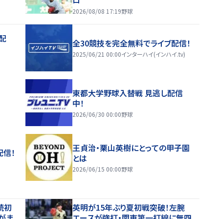
2026/08/08 17:19
野球
配
全30競技を完全無料でライブ配信！
2025/06/21 00:00
インターハイ(インハイ.tv)
東都大学野球入替戦 見逃し配信
中！
2026/06/30 00:00
野球
王貞治・栗山英樹にとっての甲子園
配信！
とは
2026/06/15 00:00
野球
続初
英明が15年ぶり夏初戦突破！左腕
がま
エースが強打・関東第一打線に無四