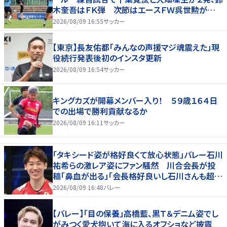
木奎吾はＦＫ弾 次節はエースＦＷ呉世勲が出
場停止
2026/08/09 16:55
サッカー
【東京】長友佑都「みんなの声援マジ魂震えた」現
役続行発表後初のインスタ更新
2026/08/09 16:54
サッカー
キングカズが開幕メンバー入り！ ５９歳１６４日
での出場で勝利貢献なるか
2026/08/09 16:11
サッカー
「タキシード姿が格好良くて放心状態」バレー石川
祐希らの激レア姿にファン騒然 川合会長が投
稿「鼻血が出る」「会長格好良いし石川さんも超格
好いい」
2026/08/09 16:48
バレー
【バレー】「目の保養」高橋藍、黒Ｔ＆デニム姿でし
がみつく愛犬抱いて海に入るオフショなど披露