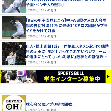
子園・ベンチ入り選手】
2026/08/09 17:46
野球
【9日の甲子園見どころ】中京VS霞ケ浦は大会屈
指の右腕対決！ともに最速148キロの剛腕がプラ
イドをかけて対戦
2026/08/09 17:45
野球
巨人・橋上監督代行 昇格即スタメン起用で殊勲
打の岡田に「まだ上がってこれていないファーム
の選手にとってもいい刺激に」阪神との首位攻防
３連戦へ「まずはカード勝ち越しを」
2026/08/09 17:44
野球
球心会公式アプリ提供開始！
2026/05/27 00:00
野球