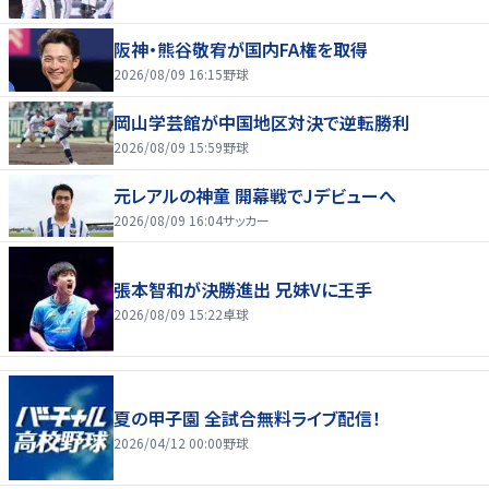
阪神・熊谷敬宥が国内FA権を取得
2026/08/09 16:15
野球
岡山学芸館が中国地区対決で逆転勝利
2026/08/09 15:59
野球
元レアルの神童 開幕戦でJデビューへ
2026/08/09 16:04
サッカー
張本智和が決勝進出 兄妹Vに王手
2026/08/09 15:22
卓球
夏の甲子園 全試合無料ライブ配信！
2026/04/12 00:00
野球