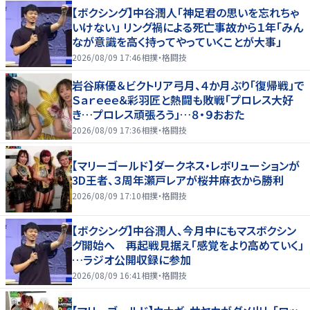
【ボクシング】中谷潤人「神足君の思いを忘れちゃ
いけない」 リング禍による死亡事故から１年「みん
なが意識を高く持ってやっていくことが大事」
2026/08/09 17:46
相撲・格闘技
岩谷麻優＆ビクトリア弓月、４か月ぶり「復帰戦」で
Ｓａｒｅｅｅ＆彩羽匠と熱闘も敗戦「プロレス大好
き…プロレス頑張ろう」…８・９おおた
2026/08/09 17:36
相撲・格闘技
【マリーゴールド】ダークネス・レボリューションが
3D王者、３周年瀬戸レアが桜井麻衣から勝利
2026/08/09 17:10
相撲・格闘技
【ボクシング】中谷潤人、今月中にもマスボクシン
グ開始へ 再起戦見据え「感覚をより高めていく」
…ラジオ公開収録に参加
2026/08/09 16:41
相撲・格闘技