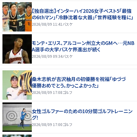
【独自選出】インターハイ2026女子ベスト5「最強
の6thマン」「冷静沈着な大器」「世界経験を糧に」
2026/08/09 11:41
バスケ
モンテ・エリス、アルコーン州立大のGMへ…元NB
A選手の大学バスケ界進出が続く
2026/08/09 09:34
バスケ
桑木志帆が吉沢柚月の初優勝を祝福「ゆづづ
優勝おめでとう。かっこよかった」
2026/08/09 17:08
ゴルフ
女性ゴルファーのための10分間ゴルフトレーニン
グ！
2026/08/09 17:00
ゴルフ