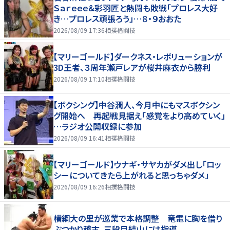
Ｓａｒｅｅｅ＆彩羽匠と熱闘も敗戦「プロレス大好
き…プロレス頑張ろう」…８・９おおた
2026/08/09 17:36
相撲格闘技
【マリーゴールド】ダークネス・レボリューションが
3D王者、３周年瀬戸レアが桜井麻衣から勝利
2026/08/09 17:10
相撲格闘技
【ボクシング】中谷潤人、今月中にもマスボクシン
グ開始へ 再起戦見据え「感覚をより高めていく」
…ラジオ公開収録に参加
2026/08/09 16:41
相撲格闘技
【マリーゴールド】ウナギ・サヤカがダメ出し「ロッ
シーについてきたら上がれると思っちゃダメ」
2026/08/09 16:26
相撲格闘技
横綱大の里が巡業で本格調整 竜電に胸を借り
ぶつかり稽古、三段目結山には指導