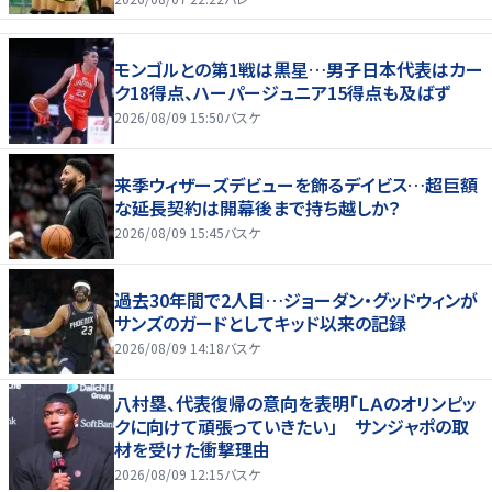
モンゴルとの第1戦は黒星…男子日本代表はカー
ク18得点、ハーパージュニア15得点も及ばず
2026/08/09 15:50
バスケ
来季ウィザーズデビューを飾るデイビス…超巨額
な延長契約は開幕後まで持ち越しか？
2026/08/09 15:45
バスケ
過去30年間で2人目…ジョーダン・グッドウィンが
サンズのガードとしてキッド以来の記録
2026/08/09 14:18
バスケ
八村塁、代表復帰の意向を表明「ＬＡのオリンピッ
クに向けて頑張っていきたい」 サンジャポの取
材を受けた衝撃理由
2026/08/09 12:15
バスケ