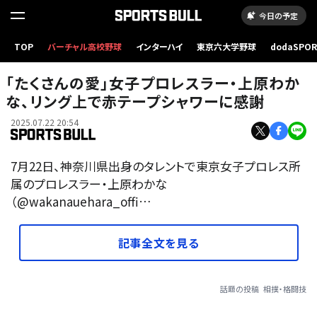
今日の予定
TOP
バーチャル高校野球
インターハイ
東京六大学野球
dodaSPO
（新しいタブ
「たくさんの愛」女子プロレスラー・上原わか
な、リング上で赤テープシャワーに感謝
2025.07.22 20:54
7月22日、神奈川県出身のタレントで東京女子プロレス所
属のプロレスラー・上原わかな
（@wakanauehara_offi…
記事全文を見る
話題の投稿
相撲・格闘技