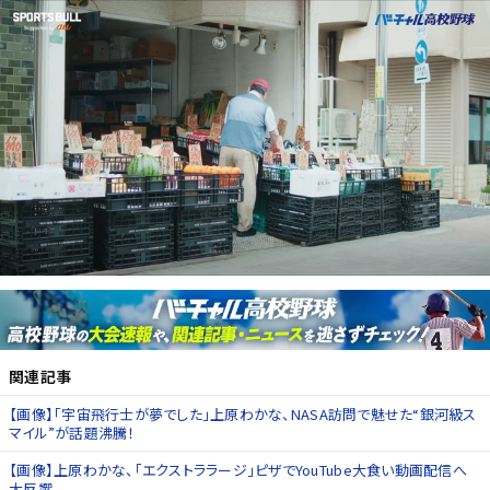
関連記事
【画像】「宇宙飛行士が夢でした」上原わかな、NASA訪問で魅せた“銀河級ス
マイル”が話題沸騰！
【画像】上原わかな、「エクストララージ」ピザでYouTube大食い動画配信へ
大反響