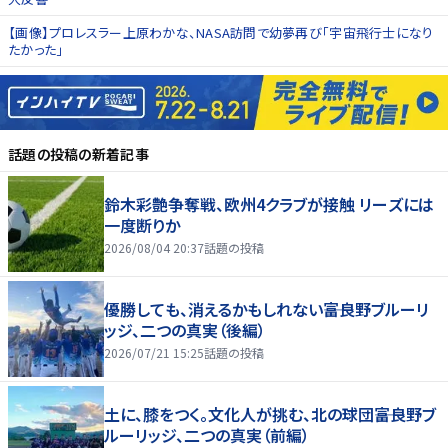
【画像】プロレスラー上原わかな、NASA訪問で幼夢再び「宇宙飛行士になり
たかった」
話題の投稿
の新着記事
鈴木彩艶争奪戦、欧州4クラブが接触 リーズには
一度断りか
2026/08/04 20:37
話題の投稿
優勝しても、消えるかもしれない――富良野ブルーリ
ッジ、二つの真実（後編）
2026/07/21 15:25
話題の投稿
土に、膝をつく。文化人が挑む、北の球団――富良野ブ
ルーリッジ、二つの真実（前編）