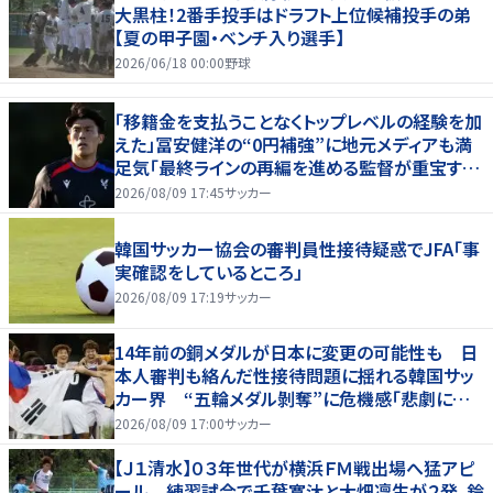
大黒柱！2番手投手はドラフト上位候補投手の弟
【夏の甲子園・ベンチ入り選手】
2026/06/18 00:00
野球
「移籍金を支払うことなくトップレベルの経験を加
えた」冨安健洋の“0円補強”に地元メディアも満
足気「最終ラインの再編を進める監督が重宝する
柔軟性を備えている」
2026/08/09 17:45
サッカー
韓国サッカー協会の審判員性接待疑惑でJFA「事
実確認をしているところ」
2026/08/09 17:19
サッカー
14年前の銅メダルが日本に変更の可能性も 日
本人審判も絡んだ性接待問題に揺れる韓国サッ
カー界 “五輪メダル剝奪”に危機感「悲劇に見
舞われる」
2026/08/09 17:00
サッカー
【Ｊ１清水】０３年世代が横浜ＦＭ戦出場へ猛アピ
ール 練習試合で千葉寛汰と大畑凜生が２発、鈴