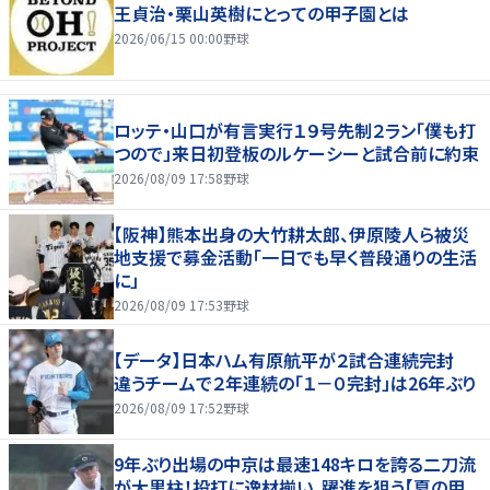
王貞治・栗山英樹にとっての甲子園とは
2026/06/15 00:00
野球
ロッテ・山口が有言実行１９号先制２ラン「僕も打
つので」来日初登板のルケーシーと試合前に約束
2026/08/09 17:58
野球
【阪神】熊本出身の大竹耕太郎、伊原陵人ら被災
地支援で募金活動「一日でも早く普段通りの生活
に」
2026/08/09 17:53
野球
【データ】日本ハム有原航平が２試合連続完封
違うチームで２年連続の「１－０完封」は26年ぶり
2026/08/09 17:52
野球
9年ぶり出場の中京は最速148キロを誇る二刀流
が大黒柱！投打に逸材揃い、躍進を狙う【夏の甲