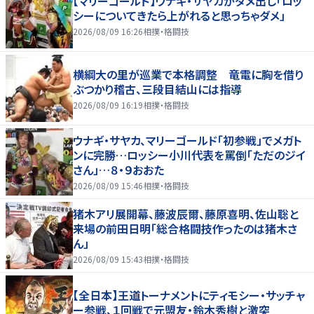
【マリーゴールド】ウナギ・サヤカがダメ出し「ロッ
シーについてきたら上がれると思っちゃダメ」
2026/08/09 16:26
相撲・格闘技
横綱大の里が巡業で本格調整 竜電に胸を借り
ぶつかり稽古、三段目結山には指導
2026/08/09 16:19
相撲・格闘技
ウナギ・サヤカ、マリーゴールド「初参戦」でメガト
ンに完勝…ロッシー小川代表を罵倒「ただのジイ
さん」…８・９おおた
2026/08/09 15:46
相撲・格闘技
猪木アリ展開幕、藤波辰爾、藤原喜明、佐山聡と
来場の前田日明「総合格闘技作ったのは猪木さ
ん」
2026/08/09 15:43
相撲・格闘技
【全日本】王道トーナメントにティモシー・サッチャ
ー参戦、１回戦で元盟友・鈴木秀樹と激突