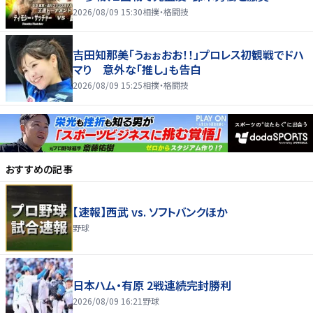
2026/08/09 15:30
相撲・格闘技
吉田知那美「うぉぉおお！！」プロレス初観戦でドハ
マり 意外な「推し」も告白
2026/08/09 15:25
相撲・格闘技
おすすめの記事
【速報】西武 vs. ソフトバンクほか
野球
日本ハム・有原 2戦連続完封勝利
2026/08/09 16:21
野球