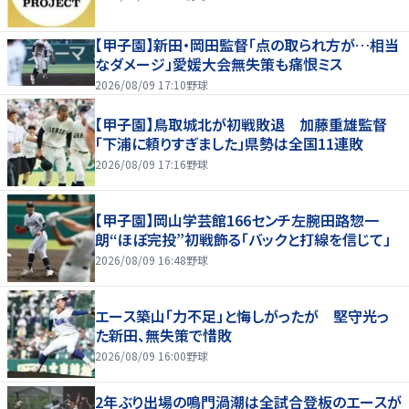
【甲子園】新田・岡田監督「点の取られ方が…相当
なダメージ」愛媛大会無失策も痛恨ミス
2026/08/09 17:10
野球
【甲子園】鳥取城北が初戦敗退 加藤重雄監督
「下浦に頼りすぎました」県勢は全国11連敗
2026/08/09 17:16
野球
【甲子園】岡山学芸館166センチ左腕田路惣一
朗“ほぼ完投”初戦飾る「バックと打線を信じて」
2026/08/09 16:48
野球
エース築山「力不足」と悔しがったが 堅守光っ
た新田、無失策で惜敗
2026/08/09 16:00
野球
2年ぶり出場の鳴門渦潮は全試合登板のエースが