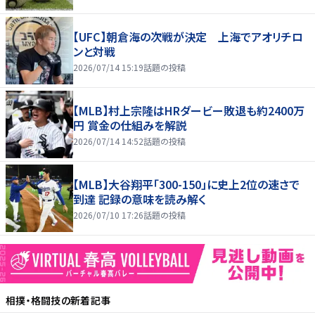
【UFC】朝倉海の次戦が決定 上海でアオリチロ
ンと対戦
2026/07/14 15:19
話題の投稿
【MLB】村上宗隆はHRダービー敗退も約2400万
円 賞金の仕組みを解説
2026/07/14 14:52
話題の投稿
【MLB】大谷翔平「300-150」に史上2位の速さで
到達 記録の意味を読み解く
2026/07/10 17:26
話題の投稿
相撲・格闘技
の新着記事