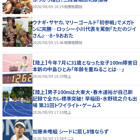
2026/08/09 16:19
相撲格闘技
ウナギ・サヤカ、マリーゴールド「初参戦」でメガト
ンに完勝…ロッシー小川代表を罵倒「ただのジイ
さん」…８・９おおた
2026/08/09 15:46
相撲格闘技
【陸上】今年７月に31歳となった女子100m障害日
本新の中島ひとみ「年齢を重ねることは…」
2026/08/09 16:29
陸上
【陸上】男子100mは大東大・春木達裕が自己新
記録で全カレ標準突破！ 早稲田・水野琉之介も出
場 第21回トワイライト・ゲームス
2026/08/09 17:10
陸上
加藤未唯組 シードに屈し8強ならず
2026/08/09 13:38
テニス