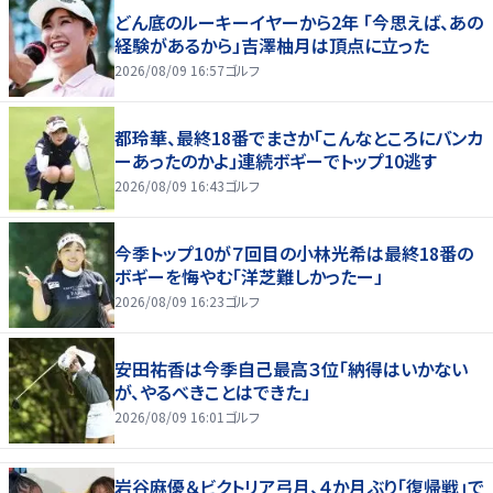
どん底のルーキーイヤーから2年 「今思えば、あの
経験があるから」吉澤柚月は頂点に立った
2026/08/09 16:57
ゴルフ
都玲華、最終18番でまさか「こんなところにバンカ
ーあったのかよ」連続ボギーでトップ10逃す
2026/08/09 16:43
ゴルフ
今季トップ10が７回目の小林光希は最終18番の
ボギーを悔やむ「洋芝難しかったー」
2026/08/09 16:23
ゴルフ
安田祐香は今季自己最高３位「納得はいかない
が、やるべきことはできた」
2026/08/09 16:01
ゴルフ
岩谷麻優＆ビクトリア弓月、４か月ぶり「復帰戦」で