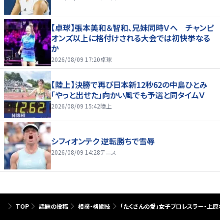
【卓球】張本美和＆智和、兄妹同時Ｖへ チャンピ
オンズ以上に格付けされる大会では初快挙なる
か
2026/08/09 17:20
卓球
【陸上】決勝で再び日本新12秒62の中島ひとみ
「やっと出せた」向かい風でも予選と同タイムＶ
2026/08/09 15:42
陸上
シフィオンテク 逆転勝ちで雪辱
2026/08/09 14:28
テニス
TOP
話題の投稿
相撲・格闘技
「たくさんの愛」女子プロレスラー・上