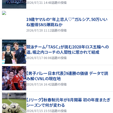
2026/07/21 14:48
話題の投稿
19歳ヤマルの“年上恋人♡”ガルシア、50万いい
ね獲得SNS爆跳ねか
2026/07/20 11:12
話題の投稿
競泳チーム「TASC」が挑む2028年ロス五輪への
道。堀之内コーチの人間性に惹かれて結成
2026/07/17 06:06
話題の投稿
【男子バレー日本代表】9連勝の価値 データで読
み解くVNLの現在地
2026/07/16 16:42
話題の投稿
【Jリーグ】秋春制元年が8月開幕 初の年度またぎ
シーズンで何が変わる
2026/07/15 15:55
話題の投稿