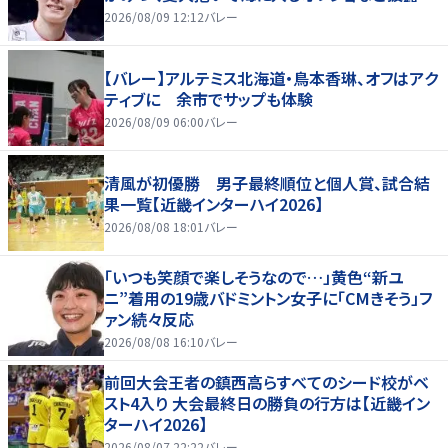
2026/08/09 12:12
バレー
【バレー】アルテミス北海道・鳥本香琳、オフはアク
ティブに 余市でサップも体験
2026/08/09 06:00
バレー
清風が初優勝 男子最終順位と個人賞、試合結
果一覧【近畿インターハイ2026】
2026/08/08 18:01
バレー
「いつも笑顔で楽しそうなので…」黄色“新ユ
ニ”着用の19歳バドミントン女子に「CMきそう」フ
ァン続々反応
2026/08/08 16:10
バレー
前回大会王者の鎮西高らすべてのシード校がベ
スト4入り 大会最終日の勝負の行方は【近畿イン
ターハイ2026】
2026/08/07 22:22
バレー