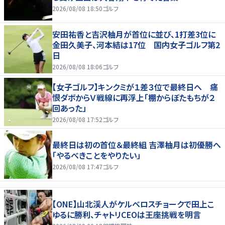
2026/08/08 18:50
ゴルフ
安田祐香と吉沢柚月が首位に並び、1打差3位に
金田久美子、河本結は17位 国内女子ゴルフ第2
日
2026/08/08 18:06
ゴルフ
【女子ゴルフ】キンクミが１差３位で最終日へ 痛
恨ダボからＶ戦線に再浮上「棚からぼたもちが２
回あった」
2026/08/08 17:52
ゴルフ
最終日は初の首位＆最終組 吉澤柚月は初優勝へ
「やるべきことをやりたい」
2026/08/08 17:47
ゴルフ
【ONE】山北渓人がケルベロスチョークで田上こ
ゆるに勝利、チャトリCEOは王座挑戦を明言