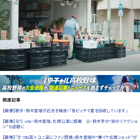
関連記事
【画像】歌手・鈴木愛理が近況を報告！「急ピッチで夏を回収しています」
【画像】元℃-ute・鈴木愛理、札幌公演に感謝 父・鈴木亨の“涙のリアクショ
ン”も話題に
【画像】「きつね耳×ユニ姿にファン悶絶」鈴木愛理の“爆イケ応援ショット”が