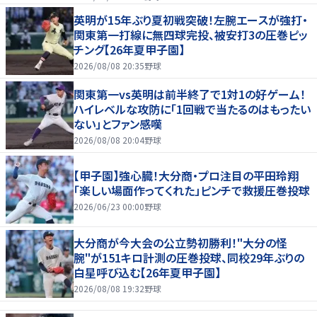
英明が15年ぶり夏初戦突破！左腕エースが強打・
関東第一打線に無四球完投、被安打3の圧巻ピッ
チング【26年夏甲子園】
2026/08/08 20:35
野球
関東第一vs英明は前半終了で1対1の好ゲーム！
ハイレベルな攻防に「1回戦で当たるのはもったい
ない」とファン感嘆
2026/08/08 20:04
野球
【甲子園】強心臓！大分商・プロ注目の平田玲翔
「楽しい場面作ってくれた」ピンチで救援圧巻投球
2026/06/23 00:00
野球
大分商が今大会の公立勢初勝利！"大分の怪
腕"が151キロ計測の圧巻投球、同校29年ぶりの
白星呼び込む【26年夏甲子園】
2026/08/08 19:32
野球