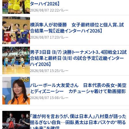
ターハイ2026】
2026/08/07 22:22
バレー
横浜隼人が初優勝 女子最終順位と個人賞、試
合結果一覧【近畿インターハイ2026】
2026/08/07 17:23
バレー
男子3日目（8/7）決勝トーナメント3、4回戦全12試
合結果と最終日（8/8）の試合予定【近畿インター
ハイ2026】
2026/08/07 15:25
バレー
バレーボール大友愛さん 日本代表の長女・美空
とディズニーシー カチューシャ着けて動画撮影
2026/08/07 15:08
バレー
「誰が何を言おうが、僕は日本人」八村塁が語った
揺るぎない自負…田臥勇太は日本バスケの“明る
い未来”を確信