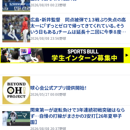
2026/08/09 00:23
野球
広島・新井監督 同点被弾で１３戦ぶり失点の高
太一に「ずっとゼロで帰ってきてくれている。そう
いう日もある」チームは延長十二回に今季８度目
サヨナラ負け
2026/08/08 23:56
野球
球心会公式アプリ提供開始！
2026/05/27 00:00
野球
関東第一が逆転負けで3年連続初戦突破はなら
ず…自慢の打線がまさかの3安打【26年夏甲子
園】
2026/08/08 20:37
野球