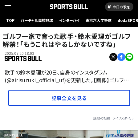
今日の予定
TOP
バーチャル高校野球
インターハイ
東京六大学野球
dodaSPO
（新しいタブ
ゴルフ一家で育った歌手・鈴木愛理がゴルフ
解禁！「もうこれはやるしかないですね」
2025.07.20 18:03
歌手の鈴木愛理が20日、自身のインスタグラム
(@airisuzuki_official_uf)を更新した。【画像】ゴルフ…
記事全文を見る
話題の投稿
ライフスタイル