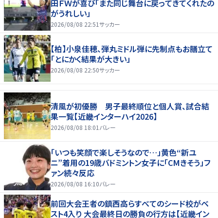
田ＦＷが喜び「また同じ舞台に戻ってきてくれたの
がうれしい」
2026/08/08 22:51
サッカー
【柏】小泉佳穂、弾丸ミドル弾に先制点もお膳立て
「とにかく結果が大きい」
2026/08/08 22:50
サッカー
清風が初優勝 男子最終順位と個人賞、試合結
果一覧【近畿インターハイ2026】
2026/08/08 18:01
バレー
「いつも笑顔で楽しそうなので…」黄色“新ユ
ニ”着用の19歳バドミントン女子に「CMきそう」フ
ァン続々反応
2026/08/08 16:10
バレー
前回大会王者の鎮西高らすべてのシード校がベ
スト4入り 大会最終日の勝負の行方は【近畿イン