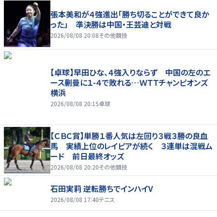
張本美和が４強進出「勝ち切ることができて良か
った」 準決勝は中国・王芸迪と対戦
2026/08/08 20:08
その他競技
【卓球】早田ひな、４強入りならず 中国の左のエ
ース蒯曼に１-４で敗れる…ＷＴＴチャンピオンズ
横浜
2026/08/08 20:15
卓球
【ＣＢＣ賞】単勝１番人気は左回り３戦３勝の良血
馬 実績上位のレイピアが続く ３連単は混戦ム
ード 前日最終オッズ
2026/08/08 20:20
その他競技
石田実莉 逆転勝ちでインハイV
2026/08/08 17:40
テニス