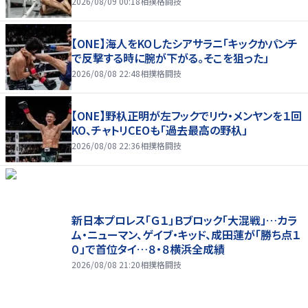
2026/08/09 00:18
相撲格闘技
【ONE】海人をKOしたシアサラニ「キックかパンチ
で反撃する時に腕が下がる。そこを狙った」
2026/08/08 22:48
相撲格闘技
【ONE】野杁正明が左フックでリウ・メンヤンを１回
KO、チャトリCEOも「過去最高の野杁」
2026/08/08 22:36
相撲格闘技
新日本プロレス「Ｇ１」Ｂブロック「大混戦」…カラ
ム・ニューマン、ゲイブ・キッド、成田蓮が「勝ち点１
０」で首位タイ…８・８横浜全成績
2026/08/08 21:20
相撲格闘技