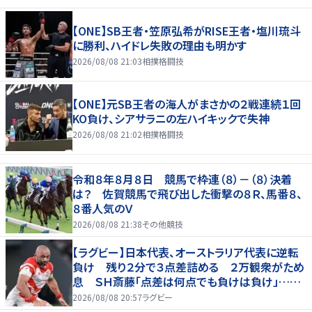
【ONE】SB王者・笠原弘希がRISE王者・塩川琉斗
に勝利、ハイドレ失敗の理由も明かす
2026/08/08 21:03
相撲格闘技
【ONE】元SB王者の海人がまさかの２戦連続１回
KO負け、シアサラニの左ハイキックで失神
2026/08/08 21:02
相撲格闘技
令和８年８月８日 競馬で枠連（８）－（８）決着
は？ 佐賀競馬で飛び出した衝撃の８Ｒ、馬番８、
８番人気のＶ
2026/08/08 21:38
その他競技
【ラグビー】日本代表、オーストラリア代表に逆転
負け 残り２分で３点差詰める ２万観衆がため
息 ＳＨ斎藤「点差は何点でも負けは負け」…前
半にＳＯ伊藤龍が先制トライ、３２ー３５で惜敗
2026/08/08 20:57
ラグビー