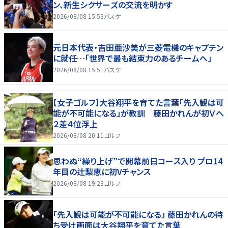
ン、新生シクサーズの交流を明かす
2026/08/08 15:53
バスケ
元日本代表・吉田亜沙美が三菱電機のキャプテン
に就任…「世界で最も結束力のあるチームへ」
2026/08/08 15:51
バスケ
【女子ゴルフ】大谷翔平を育てた言葉「先入観は可
能が不可能になる」が教訓 藤田かれんが初Ｖへ
２差４位浮上
2026/08/08 20:11
ゴルフ
思わぬ“繰り上げ”で開幕前日コース入り プロ14
年目の辻梨恵に初Vチャンス
2026/08/08 19:23
ゴルフ
「先入観は可能が不可能になる」 藤田かれんの待
ち受け画面は大谷翔平を育てた言葉