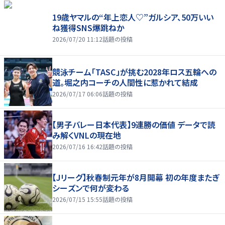
19歳ヤマルの“年上恋人♡”ガルシア、50万いい
ね獲得SNS爆跳ねか
2026/07/20 11:12
話題の投稿
競泳チーム「TASC」が挑む2028年ロス五輪への
道。堀之内コーチの人間性に惹かれて結成
2026/07/17 06:06
話題の投稿
【男子バレー日本代表】9連勝の価値 データで読
み解くVNLの現在地
2026/07/16 16:42
話題の投稿
【Jリーグ】秋春制元年が8月開幕 初の年度またぎ
シーズンで何が変わる
2026/07/15 15:55
話題の投稿