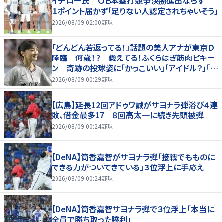
イチロー氏 ＯＢ本塁打競争決勝進出ならず
１ポイント届かず「足りない人認定されちゃいそう」
2026/08/09 02:00
野球
「どんどん若返ってる！」話題の美人アナが東京Ｄ
降臨 何歳！？ 鍛えてる！ふくらはぎ筋肉ピキー
ン 奇跡の投球姿に「かっこいい」「アイドル？」「女
神」
2026/08/09 00:29
野球
【広島】延長12回アドゥワ誠がサヨナラ弾浴び４連
敗、借金最多17 ８回高太一に続き先頭被弾
2026/08/09 00:24
野球
【DeNA】筒香嘉智がサヨナラ弾「接戦でもものに
できる力がついてきている」３位浮上に手応え
2026/08/09 00:24
野球
【DeNA】筒香嘉智サヨナラ弾で３位浮上「本当に
全員で勝ち取った勝利」