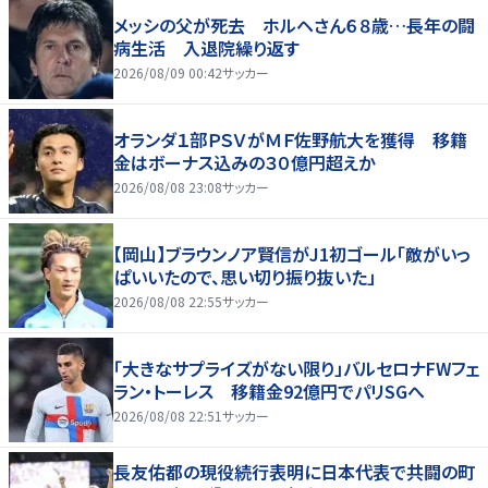
メッシの父が死去 ホルヘさん６８歳…長年の闘
病生活 入退院繰り返す
2026/08/09 00:42
サッカー
オランダ１部ＰＳＶがＭＦ佐野航大を獲得 移籍
金はボーナス込みの３０億円超えか
2026/08/08 23:08
サッカー
【岡山】ブラウンノア賢信がJ1初ゴール「敵がいっ
ぱいいたので、思い切り振り抜いた」
2026/08/08 22:55
サッカー
「大きなサプライズがない限り」バルセロナFWフェ
ラン・トーレス 移籍金92億円でパリSGへ
2026/08/08 22:51
サッカー
長友佑都の現役続行表明に日本代表で共闘の町