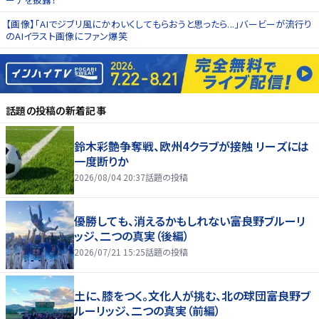
【画像】「AIでジブリ風にかわいくしてもらおうと思ったら...」バービーが流行り
のAIイラスト画像にファン爆笑
話題の投稿
の新着記事
鈴木彩艶争奪戦、欧州4クラブが接触 リーズには
一度断りか
2026/08/04 20:37
話題の投稿
優勝しても、消えるかもしれない――富良野ブルーリ
ッジ、二つの真実（後編）
2026/07/21 15:25
話題の投稿
土に、膝をつく。文化人が挑む、北の球団――富良野ブ
ルーリッジ、二つの真実（前編）