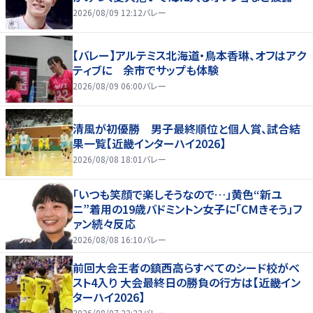
2026/08/09 12:12
バレー
【バレー】アルテミス北海道・鳥本香琳、オフはアク
ティブに 余市でサップも体験
2026/08/09 06:00
バレー
清風が初優勝 男子最終順位と個人賞、試合結
果一覧【近畿インターハイ2026】
2026/08/08 18:01
バレー
「いつも笑顔で楽しそうなので…」黄色“新ユ
ニ”着用の19歳バドミントン女子に「CMきそう」フ
ァン続々反応
2026/08/08 16:10
バレー
前回大会王者の鎮西高らすべてのシード校がベ
スト4入り 大会最終日の勝負の行方は【近畿イン
ターハイ2026】
2026/08/07 22:22
バレー