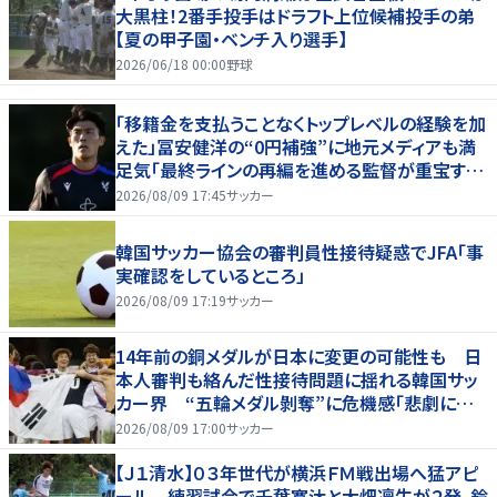
大黒柱！2番手投手はドラフト上位候補投手の弟
【夏の甲子園・ベンチ入り選手】
2026/06/18 00:00
野球
「移籍金を支払うことなくトップレベルの経験を加
えた」冨安健洋の“0円補強”に地元メディアも満
足気「最終ラインの再編を進める監督が重宝する
柔軟性を備えている」
2026/08/09 17:45
サッカー
韓国サッカー協会の審判員性接待疑惑でJFA「事
実確認をしているところ」
2026/08/09 17:19
サッカー
14年前の銅メダルが日本に変更の可能性も 日
本人審判も絡んだ性接待問題に揺れる韓国サッ
カー界 “五輪メダル剝奪”に危機感「悲劇に見
舞われる」
2026/08/09 17:00
サッカー
【Ｊ１清水】０３年世代が横浜ＦＭ戦出場へ猛アピ
ール 練習試合で千葉寛汰と大畑凜生が２発、鈴