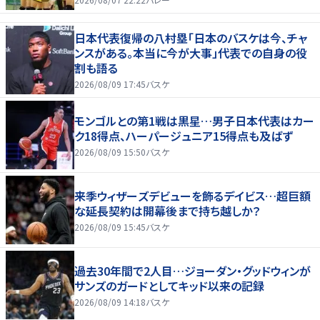
日本代表復帰の八村塁「日本のバスケは今、チャ
ンスがある。本当に今が大事」代表での自身の役
割も語る
2026/08/09 17:45
バスケ
モンゴルとの第1戦は黒星…男子日本代表はカー
ク18得点、ハーパージュニア15得点も及ばず
2026/08/09 15:50
バスケ
来季ウィザーズデビューを飾るデイビス…超巨額
な延長契約は開幕後まで持ち越しか？
2026/08/09 15:45
バスケ
過去30年間で2人目…ジョーダン・グッドウィンが
サンズのガードとしてキッド以来の記録
2026/08/09 14:18
バスケ