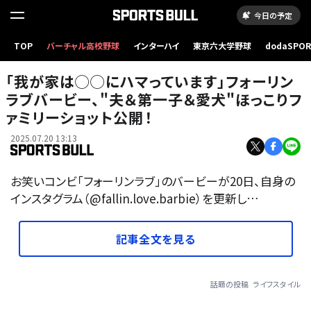
今日の予定
TOP
バーチャル高校野球
インターハイ
東京六大学野球
dodaSPO
（新しいタブ
「我が家は◯◯にハマっています」フォーリン
ラブバービー、"夫＆第一子＆愛犬"ほっこりフ
ァミリーショット公開！
2025.07.20 13:13
お笑いコンビ「フォーリンラブ」のバービーが20日、自身の
インスタグラム（@fallin.love.barbie）を更新し…
記事全文を見る
話題の投稿
ライフスタイル