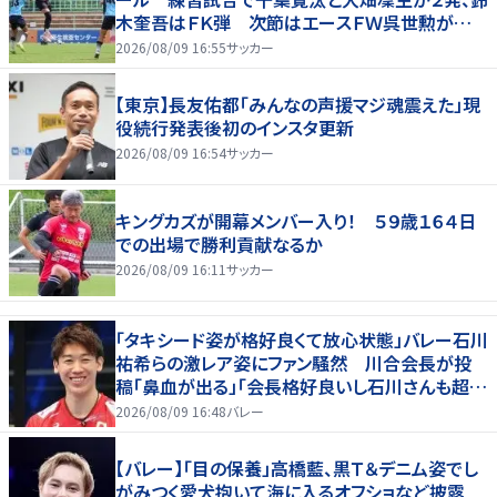
木奎吾はＦＫ弾 次節はエースＦＷ呉世勲が出
場停止
2026/08/09 16:55
サッカー
【東京】長友佑都「みんなの声援マジ魂震えた」現
役続行発表後初のインスタ更新
2026/08/09 16:54
サッカー
キングカズが開幕メンバー入り！ ５９歳１６４日
での出場で勝利貢献なるか
2026/08/09 16:11
サッカー
「タキシード姿が格好良くて放心状態」バレー石川
祐希らの激レア姿にファン騒然 川合会長が投
稿「鼻血が出る」「会長格好良いし石川さんも超格
好いい」
2026/08/09 16:48
バレー
【バレー】「目の保養」高橋藍、黒Ｔ＆デニム姿でし
がみつく愛犬抱いて海に入るオフショなど披露