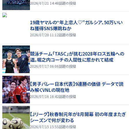
2026/07/21 14:48
話題の投稿
19歳ヤマルの“年上恋人♡”ガルシア、50万いい
ね獲得SNS爆跳ねか
2026/07/20 11:12
話題の投稿
競泳チーム「TASC」が挑む2028年ロス五輪への
道。堀之内コーチの人間性に惹かれて結成
2026/07/17 06:06
話題の投稿
【男子バレー日本代表】9連勝の価値 データで読
み解くVNLの現在地
2026/07/16 16:42
話題の投稿
【Jリーグ】秋春制元年が8月開幕 初の年度またぎ
シーズンで何が変わる
2026/07/15 15:55
話題の投稿