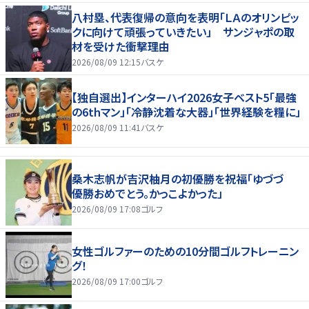
八村塁、代表復帰の意向を表明「ＬＡのオリンピッ
クに向けて頑張っていきたい」 サンジャポの取
材を受けた衝撃理由
2026/08/09 12:15
バスケ
【独自選出】インターハイ2026女子ベスト5「最強
の6thマン」「冷静沈着な大器」「世界経験を糧に」
2026/08/09 11:41
バスケ
桑木志帆が吉沢柚月の初優勝を祝福「ゆづづ
優勝おめでとう。かっこよかった」
2026/08/09 17:08
ゴルフ
女性ゴルファーのための10分間ゴルフトレーニン
グ！
2026/08/09 17:00
ゴルフ