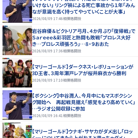
いけない」 リング禍による死亡事故から１年「みん
なが意識を高く持ってやっていくことが大事」
2026/08/09 17:46
相撲格闘技
岩谷麻優＆ビクトリア弓月、４か月ぶり「復帰戦」で
Ｓａｒｅｅｅ＆彩羽匠と熱闘も敗戦「プロレス大好
き…プロレス頑張ろう」…８・９おおた
2026/08/09 17:36
相撲格闘技
【マリーゴールド】ダークネス・レボリューションが
3D王者、３周年瀬戸レアが桜井麻衣から勝利
2026/08/09 17:10
相撲格闘技
【ボクシング】中谷潤人、今月中にもマスボクシン
グ開始へ 再起戦見据え「感覚をより高めていく」
…ラジオ公開収録に参加
2026/08/09 16:41
相撲格闘技
【マリーゴールド】ウナギ・サヤカがダメ出し「ロッ
シーについてきたら上がれると思っちゃダメ」