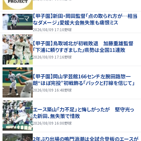
【甲子園】新田・岡田監督「点の取られ方が…相当
なダメージ」愛媛大会無失策も痛恨ミス
2026/08/09 17:10
野球
【甲子園】鳥取城北が初戦敗退 加藤重雄監督
「下浦に頼りすぎました」県勢は全国11連敗
2026/08/09 17:16
野球
【甲子園】岡山学芸館166センチ左腕田路惣一
朗“ほぼ完投”初戦飾る「バックと打線を信じて」
2026/08/09 16:48
野球
エース築山「力不足」と悔しがったが 堅守光っ
た新田、無失策で惜敗
2026/08/09 16:00
野球
2年ぶり出場の鳴門渦潮は全試合登板のエースが