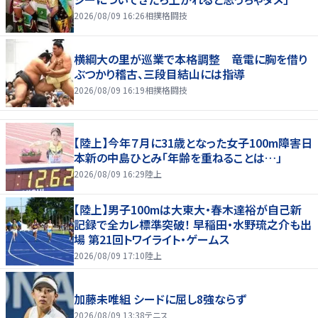
2026/08/09 16:26
相撲格闘技
横綱大の里が巡業で本格調整 竜電に胸を借り
ぶつかり稽古、三段目結山には指導
2026/08/09 16:19
相撲格闘技
【陸上】今年７月に31歳となった女子100m障害日
本新の中島ひとみ「年齢を重ねることは…」
2026/08/09 16:29
陸上
【陸上】男子100mは大東大・春木達裕が自己新
記録で全カレ標準突破！ 早稲田・水野琉之介も出
場 第21回トワイライト・ゲームス
2026/08/09 17:10
陸上
加藤未唯組 シードに屈し8強ならず
2026/08/09 13:38
テニス