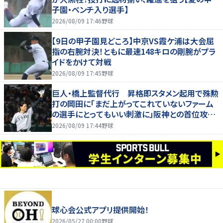
子園・ベンチ入り選手】
2026/08/09 17:46
野球
【9日の甲子園見どころ】中京VS霞ケ浦は大会屈
指の右腕対決！ともに最速148キロの剛腕がプラ
イドをかけて対戦
2026/08/09 17:45
野球
巨人・橋上監督代行 昇格即スタメン起用で殊勲
打の岡田に「まだ上がってこれていないファーム
の選手にとってもいい刺激に」阪神との首位攻防
３連戦へ「まずはカード勝ち越しを」
2026/08/09 17:44
野球
球心会公式アプリ提供開始！
2026/05/27 00:00
野球