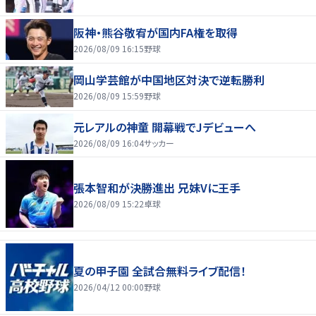
阪神・熊谷敬宥が国内FA権を取得
2026/08/09 16:15
野球
岡山学芸館が中国地区対決で逆転勝利
2026/08/09 15:59
野球
元レアルの神童 開幕戦でJデビューへ
2026/08/09 16:04
サッカー
張本智和が決勝進出 兄妹Vに王手
2026/08/09 15:22
卓球
夏の甲子園 全試合無料ライブ配信！
2026/04/12 00:00
野球