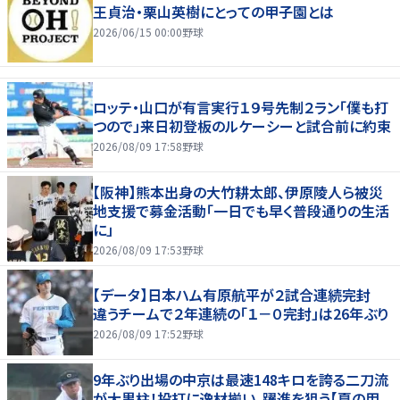
王貞治・栗山英樹にとっての甲子園とは
2026/06/15 00:00
野球
ロッテ・山口が有言実行１９号先制２ラン「僕も打
つので」来日初登板のルケーシーと試合前に約束
2026/08/09 17:58
野球
【阪神】熊本出身の大竹耕太郎、伊原陵人ら被災
地支援で募金活動「一日でも早く普段通りの生活
に」
2026/08/09 17:53
野球
【データ】日本ハム有原航平が２試合連続完封
違うチームで２年連続の「１－０完封」は26年ぶり
2026/08/09 17:52
野球
9年ぶり出場の中京は最速148キロを誇る二刀流
が大黒柱！投打に逸材揃い、躍進を狙う【夏の甲