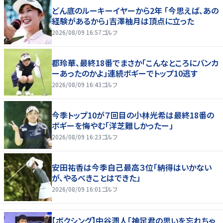
どん底のルーキーイヤーから2年 「今思えば、あの
経験があるから」吉澤柚月は頂点に立った
2026/08/09 16:57
ゴルフ
都玲華、最終18番でまさか「こんなところにバンカ
ーあったのかよ」連続ボギーでトップ10逃す
2026/08/09 16:43
ゴルフ
今季トップ10が７回目の小林光希は最終18番の
ボギーを悔やむ「洋芝難しかったー」
2026/08/09 16:23
ゴルフ
安田祐香は今季自己最高３位「納得はいかない
が、やるべきことはできた」
2026/08/09 16:01
ゴルフ
【ボクシング】中谷潤人「神足君の思いを忘れちゃ