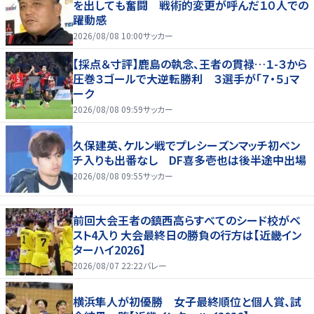
を出しても奮闘 戦術的変更が呼んだ１０人での
躍動感
2026/08/08 10:00
サッカー
【採点＆寸評】鹿島の執念、王者の貫禄…１-３から
圧巻３ゴールで大逆転勝利 ３選手が「７・５」マ
ーク
2026/08/08 09:59
サッカー
久保建英、ケルン戦でプレシーズンマッチ初ベン
チ入りも出番なし DF喜多壱也は後半途中出場
2026/08/08 09:55
サッカー
前回大会王者の鎮西高らすべてのシード校がベ
スト4入り 大会最終日の勝負の行方は【近畿イン
ターハイ2026】
2026/08/07 22:22
バレー
横浜隼人が初優勝 女子最終順位と個人賞、試