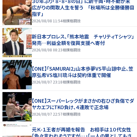
３０年ぶり「８・８・８の日」 に新十両・時不動が末
広がりの関取人生を誓う 「秋場所は全勝優勝目
指す」
2026/08/08 11:54
相撲格闘技
新日本プロレス、「熊本地震 チャリティＴシャツ」
発売…利益全額を復興支援へ寄付
2026/08/08 08:23
相撲格闘技
【ONE】「SAMURAI2」山本歩夢VS平山諒中止、笠
原弘希VS塩川琉斗は契約体重で開催
2026/08/07 23:18
相撲格闘技
【ONE】スーパーレックがまさかの右ひざ負傷でダ
ヤカエフにTKO負け、４連敗で正念場
2026/08/07 22:57
相撲格闘技
元Ｋ-１王者が再婚を報告 お相手は１０代女性
「色々言われそうですが…」「一人の男としてもさ