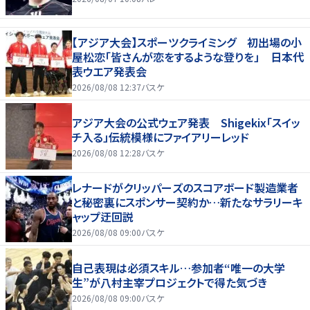
【アジア大会】スポーツクライミング 初出場の小
屋松恋「皆さんが恋をするような登りを」 日本代
表ウエア発表会
2026/08/08 12:37
バスケ
アジア大会の公式ウェア発表 Shigekix「スイッ
チ入る」伝統模様にファイアリーレッド
2026/08/08 12:28
バスケ
レナードがクリッパーズのスコアボード製造業者
と秘密裏にスポンサー契約か‬…新たなサラリーキ
ャップ迂回説
2026/08/08 09:00
バスケ
自己表現は必須スキル…参加者“唯一の大学
生”が八村主宰プロジェクトで得た気づき
2026/08/08 09:00
バスケ