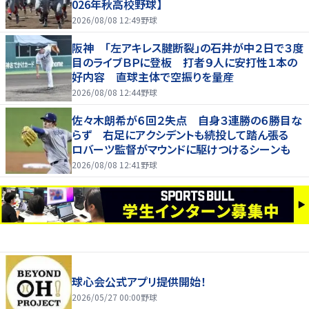
026年秋高校野球】
2026/08/08 12:49
野球
阪神 「左アキレス腱断裂」の石井が中２日で３度
目のライブＢＰに登板 打者９人に安打性１本の
好内容 直球主体で空振りを量産
2026/08/08 12:44
野球
佐々木朗希が６回２失点 自身３連勝の６勝目な
らず 右足にアクシデントも続投して踏ん張る
ロバーツ監督がマウンドに駆けつけるシーンも
2026/08/08 12:41
野球
球心会公式アプリ提供開始！
2026/05/27 00:00
野球