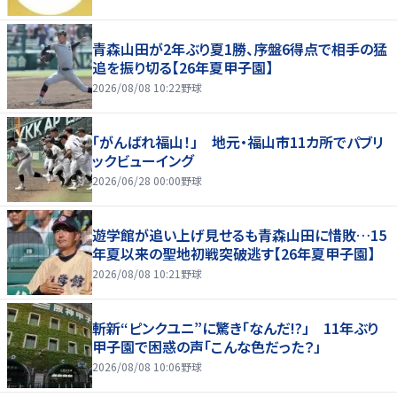
青森山田が2年ぶり夏1勝、序盤6得点で相手の猛
追を振り切る【26年夏甲子園】
2026/08/08 10:22
野球
「がんばれ福山！」 地元・福山市11カ所でパブリ
ックビューイング
2026/06/28 00:00
野球
遊学館が追い上げ見せるも青森山田に惜敗…15
年夏以来の聖地初戦突破逃す【26年夏甲子園】
2026/08/08 10:21
野球
斬新“ピンクユニ”に驚き「なんだ!?」 11年ぶり
甲子園で困惑の声「こんな色だった？」
2026/08/08 10:06
野球