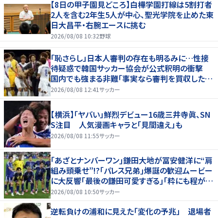
【8日の甲子園見どころ】白樺学園打線は5割打者
2人を含む2年生5人が中心、聖光学院を止めた東
日大昌平・右腕エースに挑む
2026/08/08 10:32
野球
「恥さらし」日本人審判の存在も明るみに…性接
待疑惑で韓国サッカー協会が公式釈明の衝撃
国内でも強まる非難「事実なら審判を買収したこ
とになる」
2026/08/08 12:41
サッカー
【横浜】「ヤバい」鮮烈デビュー16歳三井寺眞、SN
S注目 人気漫画キャラと「見間違え」も
2026/08/08 11:55
サッカー
｢あざとナンバーワン｣鎌田大地が冨安健洋に“肩
組み頭乗せ”!?｢パレス兄弟｣爆誕の歓迎ムービー
に大反響｢最後の鎌田可愛すぎる｣｢粋にも程があ
る！」
2026/08/08 10:50
サッカー
逆転負けの浦和に見えた「変化の予兆」 退場者