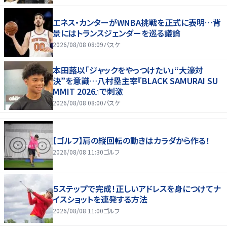
エネス・カンターがWNBA挑戦を正式に表明…背
景にはトランスジェンダーを巡る議論
2026/08/08 08:09
バスケ
本田蕗以「ジャックをやっつけたい」“大濠対
決”を意識…八村塁主宰『BLACK SAMURAI SU
MMIT 2026』で刺激
2026/08/08 08:00
バスケ
【ゴルフ】肩の縦回転の動きはカラダから作る！
2026/08/08 11:30
ゴルフ
５ステップで完成！正しいアドレスを身につけてナ
イスショットを連発する方法
2026/08/08 11:00
ゴルフ