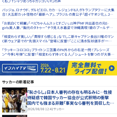
くね｣｢Tシャツめっちゃカッコいい!!｣の声
バッジョ、ロナウド、デルピエロ、カカ…レジェンド6人がトランプタワーに大集
合！大五郎カット怪物の｢最新ヘア｣、ブラジルの貴公子｢超イケオジ化｣、2大
ファンタジスタ｢微妙な距離感｣ 原悦生PHOTOギャラリー
｢お肌白くて綺麗｣｢ベビちゃんムスッとすごい｣J1神戸MF井出遥也の元E-
girls美人妻、“胸元のタトゥー”チラ見え水着姿で沖縄満喫！娘のプールデビ
ュー報告
｢相変わらず美しい｣｢貫禄すら感じる｣なでしこ新キャプテン長谷川唯のマン
C新ウェア姿での“先頭スマイル”登場に反響！｢ここに清水梨紗選手が一緒
にいる事が嬉しい｣の声も
｢ラッキーコロコロ｣ブライトン三笘薫のPA外からの右足一閃！プレシーズ
ン“今季1号弾”に反響！｢相変わらず持ってる人｣｢シュートを撃つのが大事｣
の声
サッカー
の新着記事
「恥さらし」日本人審判の存在も明るみに…性接
待疑惑で韓国サッカー協会が公式釈明の衝撃
国内でも強まる非難「事実なら審判を買収したこ
とになる」
2026/08/08 12:41
サッカー