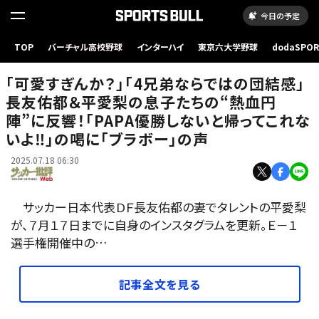
今日の予定
サッカー日本代表の長友佑都の息子たちが｢PAPA優勝｣のために熱血円陣！ 撮影／中地拓
TOP
バーチャル高校野球
インターハイ
東京六大学野球
dodaSPO
也
（新しいタブ
｢可愛すぎんか？｣｢4兄弟ならではの団結感｣
長友佑都＆平愛梨の息子たちの“熱血円
陣”に反響！｢PAPA優勝しないと帰ってこれな
いよ‼︎｣の喝に｢ブラボー｣の声
2025.07.18 06:30
サッカー日本代表ＤＦ長友佑都の妻でタレントの平愛梨
が、７月１７日までに自身のインスタグラムを更新。Ｅ－１
選手権開催中の…
記事全文を見る