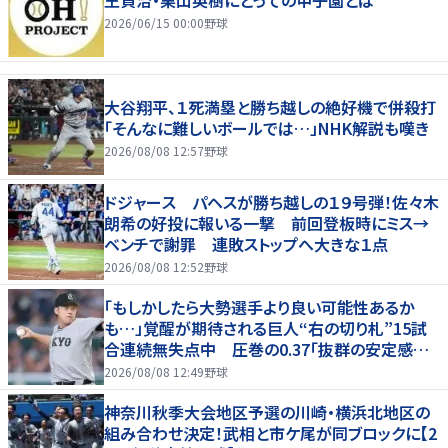
2026/06/15 00:00
野球
大谷翔平、１死満塁と勝ち越しの絶好機で併殺打
「そんなに難しいボールでは…」NHK解説も嘆き
2026/08/08 12:57
野球
ドジャース パヘスが勝ち越しの１９号弾！佐々木
朗希の好投に報いる一撃 前回登板時にミス→
ベンチで謝罪 連敗ストップへ大きな１点
2026/08/08 12:52
野球
「もしかしたら大勢選手より良い可能性あるか
も…」覚醒が期待される巨人“右の切り札”15試
合連続無失点中 圧巻の0.37「抜群の安定感を
持っている」
2026/08/08 12:49
野球
神奈川秋季大会地区予選の川崎・横浜北地区の
組み合わせ決定！武相と市ケ尾が同ブロックに【2