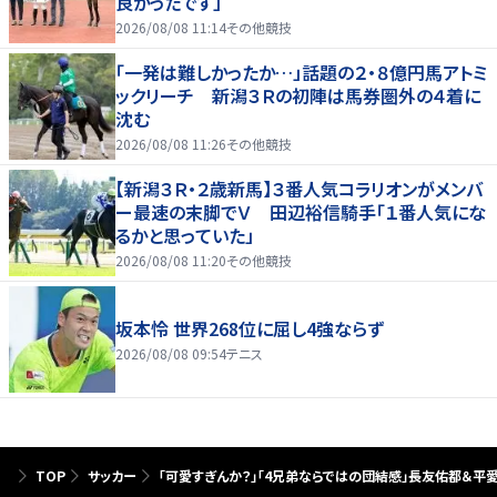
良かったです」
2026/08/08 11:14
その他競技
「一発は難しかったか…」話題の２・８億円馬アトミ
ックリーチ 新潟３Ｒの初陣は馬券圏外の４着に
沈む
2026/08/08 11:26
その他競技
【新潟３Ｒ・２歳新馬】３番人気コラリオンがメンバ
ー最速の末脚でＶ 田辺裕信騎手「１番人気にな
るかと思っていた」
2026/08/08 11:20
その他競技
坂本怜 世界268位に屈し4強ならず
2026/08/08 09:54
テニス
TOP
サッカー
｢可愛すぎんか？｣｢4兄弟ならではの団結感｣長友佑都＆平愛