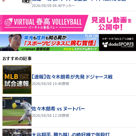
肢を提供する」
2026/08/08 06:40
サッカー
おすすめの記事
【速報】佐々木朗希が先発 ドジャース戦
2026/08/08 10:40
野球
佐々木朗希 vs ヌートバー
2026/08/08 12:38
野球
大谷翔平、勝ち越しの絶好機で併殺打