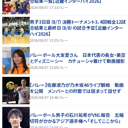
合結果一覧【近畿インターハイ2026】
2026/08/07 17:23
バレー
男子3日目（8/7）決勝トーナメント3、4回戦全12試
合結果と最終日（8/8）の試合予定【近畿インター
ハイ2026】
2026/08/07 15:25
バレー
バレーボール大友愛さん 日本代表の長女・美空
とディズニーシー カチューシャ着けて動画撮影
2026/08/07 15:08
バレー
【バレー】佐藤淑乃が乃木坂46ライブ観戦 動画
を公開 メンバーとの対面では固まって話せず
2026/08/07 10:46
バレー
バレーボール男子の石川祐希がVNL報告 五輪
切符がかかるアジア選手権へ「そしてここから」
2026/08/07 10:08
バレー