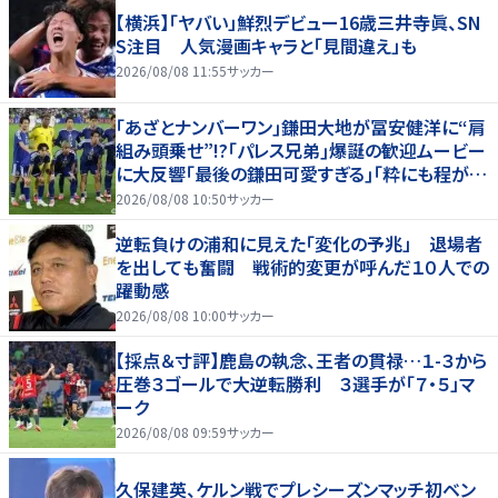
【横浜】「ヤバい」鮮烈デビュー16歳三井寺眞、SN
S注目 人気漫画キャラと「見間違え」も
2026/08/08 11:55
サッカー
｢あざとナンバーワン｣鎌田大地が冨安健洋に“肩
組み頭乗せ”!?｢パレス兄弟｣爆誕の歓迎ムービー
に大反響｢最後の鎌田可愛すぎる｣｢粋にも程があ
る！」
2026/08/08 10:50
サッカー
逆転負けの浦和に見えた「変化の予兆」 退場者
を出しても奮闘 戦術的変更が呼んだ１０人での
躍動感
2026/08/08 10:00
サッカー
【採点＆寸評】鹿島の執念、王者の貫禄…１-３から
圧巻３ゴールで大逆転勝利 ３選手が「７・５」マ
ーク
2026/08/08 09:59
サッカー
久保建英、ケルン戦でプレシーズンマッチ初ベン