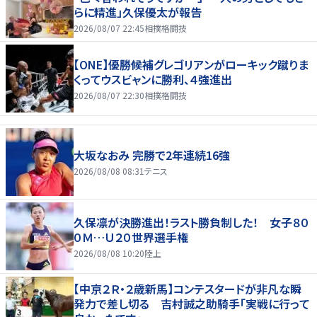
らに精進」久保優太が報告
2026/08/07 22:45
相撲格闘技
【ONE】優勝候補グレゴリアンがローキック蹴りま
くってウスビャンに勝利、４強進出
2026/08/07 22:30
相撲格闘技
大坂なおみ 完勝で2年連続16強
2026/08/08 08:31
テニス
久保凛が決勝進出！ラスト勝負制した！ 女子８０
０Ｍ…Ｕ２０世界選手権
2026/08/08 10:20
陸上
【中京２Ｒ・２歳新馬】コンテスタードが非凡な瞬
発力で差し切る 吉村誠之助騎手「実戦に行って