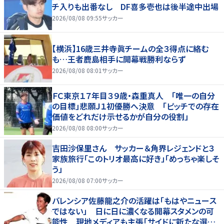
チ入りも出番なし DF喜多壱也は後半途中出場
2026/08/08 09:55
サッカー
【横浜】16歳三井寺眞チームの全３得点に絡む
も…王者鹿島相手に開幕戦勝利ならず
2026/08/08 08:01
サッカー
ＦＣ東京１７年目３９歳・森重真人 「唯一の自分
の目標」悲願Ｊ１初優勝へ決意 「ピッチでの存在
価値をどれだけ示せるかが自分の役割」
2026/08/08 08:00
サッカー
吉田沙保里さん サッカー＆角界レジェンドと３
家族旅行「このトリオ最高に好き」「めっちゃ楽しそ
う」
2026/08/08 07:00
サッカー
バレンシア佐藤龍之介の活躍は「もはやニュース
ではない」 日に日に濃くなる開幕スタメンの可
能性 現地メディアも主張「サイドに新たな選択