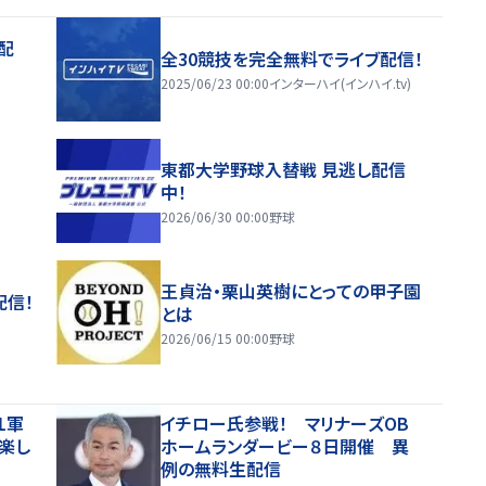
配
全30競技を完全無料でライブ配信！
2025/06/23 00:00
インターハイ(インハイ.tv)
東都大学野球入替戦 見逃し配信
中！
2026/06/30 00:00
野球
王貞治・栗山英樹にとっての甲子園
配信！
とは
2026/06/15 00:00
野球
１軍
イチロー氏参戦！ マリナーズOB
、楽し
ホームランダービー８日開催 異
例の無料生配信