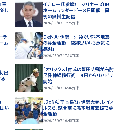
１軍
イチロー氏参戦！ マリナーズOB
、楽し
ホームランダービー８日開催 異
例の無料生配信
2026/08/07 17:25
野球
ーチ
ＤｅＮＡ・伊勢 汗ぬぐい熊本地震
ーム
の募金活動 故郷思い「心意気に
感謝」
2026/08/07 17:18
野球
【オリックス】育成の芦田丈飛が右肘
初出
尺骨神経移行術 ９日からリハビリ
ける
開始
2026/08/07 16:46
野球
近
【DeNA】筒香嘉智、伊勢大夢、レイノ
にはい
ルズら、試合前に熊本地震支援で募
金活動
2026/08/07 16:45
野球