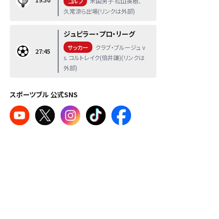
ゴルフ
米国男子 松山英樹、
久常涼ら出場(リンクは外部)
ジュピラー・プロ・リーグ
サッカー
クラブ・ブルージュ v
27:45
s. コルトレイク(倍井謙)(リンクは
外部)
スポーツブル 公式SNS