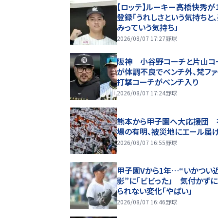
【ロッテ】ルーキー高橋快秀が
登録「うれしさという気持ちと
みっていう気持ち」
2026/08/07 17:27
野球
阪神 小谷野コーチと片山コ
が体調不良でベンチ外、梵ファ
打撃コーチがベンチ入り
2026/08/07 17:24
野球
熊本から甲子園へ大応援団 
場の有明、被災地にエール届
2026/08/07 16:55
野球
甲子園Vから1年…“いかつい
影”に「ビビった」 気付かず
られない変化「やばい」
2026/08/07 16:46
野球