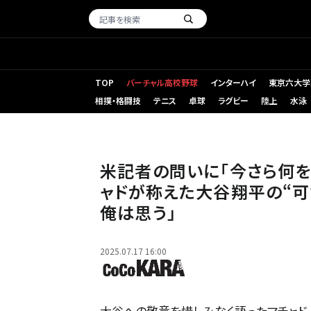
TOP
バーチャル高校野球
インターハイ
東京六大学
相撲・格闘技
テニス
卓球
ラグビー
陸上
水泳
米記者の問いに「今さら何を
ャドが称えた大谷翔平の“可
俺は思う」
2025.07.17 16:00
大谷への敬意を惜しみなく語ったマチャド。(C