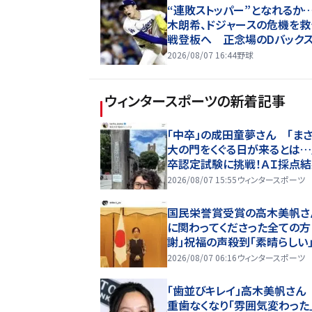
“連敗ストッパー”となれるか
木朗希、ドジャースの危機を救
戦登板へ 正念場のDバックス
戦で「ササキが最初の答えを
2026/08/07 16:44
野球
ければならない」
ウィンタースポーツ
の新着記事
「中卒」の成田童夢さん 「ま
大の門をくぐる日が来るとは…
卒認定試験に挑戦！ＡＩ採点
公表
2026/08/07 15:55
ウィンタースポーツ
国民栄誉賞受賞の高木美帆さ
に関わってくださった全ての方
謝」祝福の声殺到「素晴らしい」
レスとってもお似合い」
2026/08/07 06:16
ウィンタースポーツ
「歯並びキレイ」高木美帆さん
重歯なくなり「雰囲気変わった