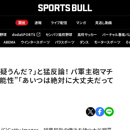
競技
速報
ライブ配信
マンガ
見逃し動画
野球
dodaSPORTS
センバツ高校野球
高校サッカー
バーチャル春高バ
（新しいタブで開く）
ABEMA
ウインタースポーツ
パラスポーツ
ダンス
モータースポーツ
そ
疑うんだ？」と猛反論！ パ軍主砲マチ
能性”「あいつは絶対に大丈夫だって
)Getty Images 球界屈指の偉才を持つ大谷翔平