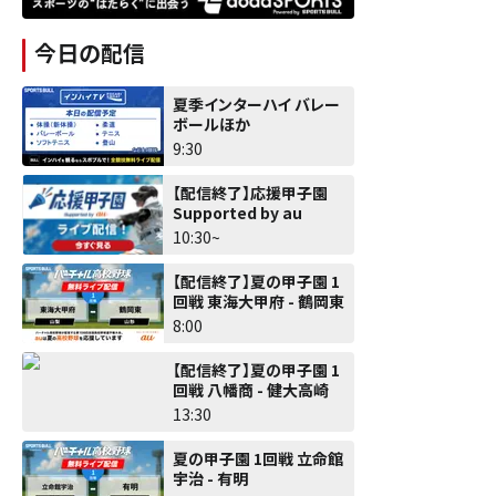
今日の配信
夏季インターハイ バレー
ボールほか
9:30
【配信終了】応援甲子園
Supported by au
10:30~
【配信終了】夏の甲子園 1
回戦 東海大甲府 - 鶴岡東
8:00
【配信終了】夏の甲子園 1
回戦 八幡商 - 健大高崎
13:30
夏の甲子園 1回戦 立命館
宇治 - 有明