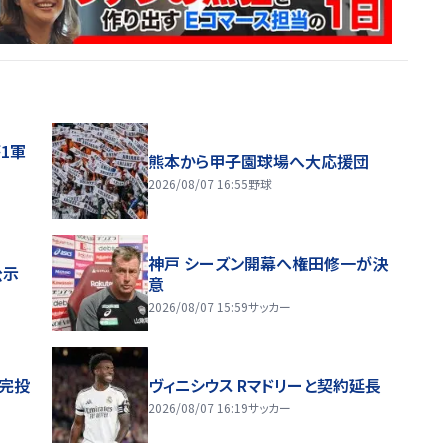
1軍
熊本から甲子園球場へ大応援団
2026/08/07 16:55
野球
神戸 シーズン開幕へ権田修一が決
公示
意
2026/08/07 15:59
サッカー
振完投
ヴィニシウス Rマドリーと契約延長
2026/08/07 16:19
サッカー