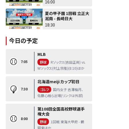
16:00
夏の甲子園 1回戦 立正大
淞南 - 長崎日大
18:30
今日の予定
MLB
7:05
野球
Rソックス(吉田正尚) vs.
Wソックス(村上宗隆)(8:10)ほか
北海道meiji カップ初日
7:30
ゴルフ
国内女子 吉澤柚月、
佐藤心結ら出場(リンクは外部)
第108回全国高校野球選手
権大会
8:00
野球
1回戦 東海大甲府 - 鶴
岡東ほか