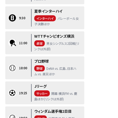
夏季インターハイ
9:30
インターハイ
バレーボール女
子決勝ほか
WTTチャンピオンズ横浜
11:00
卓球
男女シングルス2回戦(リ
ンクは外部)
プロ野球
18:00
野球
DeNA vs. 広島、日本ハ
ム vs. 楽天ほか
Jリーグ
19:25
サッカー
開幕 横浜FM vs. 鹿
島ほか(リンクは外部)
ウィンダム選手権2日目
19:50