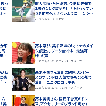
…佐々
健大高崎・石垣聡志、今夏初先発で
う初
１失点１１Ｋ完投勝利「『石垣』ってい
3連
う名前を落とさないように」 １つ先
出さな
輩にロッテ・石垣元気
2026/08/07 16:41
野球
さか東
高木菜那、美帆姉妹の「オトナのメイ
」高
ク」蔵出しツーショットに「最強姉
結果を
妹」の声
2026/08/07 09:36
ウィンタースポーツ
ん「私
高木美帆さん着用の紺色ワンピー
に感
スのブランドは人気女優も公の場で
「ド
着用 ユニクロコラボも
2026/08/06 23:07
ウィンタースポーツ
 八
高木美帆さん、国民栄誉賞のドレ
」「美
ス、アクセサリーのブランド明かす