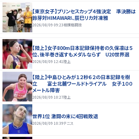
【東京女子】プリンセスカップ４強決定 準決勝は
鈴芽対HIMAWARI、辰巳リカ対凍雅
2026/08/09 09:23
相撲格闘技
【陸上】女子800m日本記録保持者の久保凛は５
位、後半巻き返すもメダルならず U20世界選
2026/08/09 12:41
陸上
【陸上】中島ひとみが１２秒６２の日本記録を樹
立 富士北麓ワールドトライアル 女子１００
メートル障害
2026/08/09 10:27
陸上
世界1位 激闘の末に4回戦敗退
2026/08/09 10:39
テニス