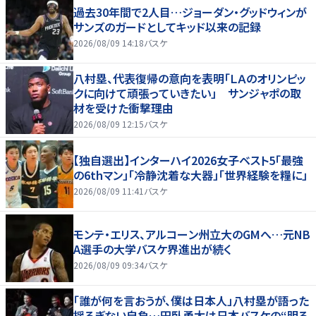
過去30年間で2人目…ジョーダン・グッドウィンが
サンズのガードとしてキッド以来の記録
2026/08/09 14:18
バスケ
八村塁、代表復帰の意向を表明「ＬＡのオリンピッ
クに向けて頑張っていきたい」 サンジャポの取
材を受けた衝撃理由
2026/08/09 12:15
バスケ
【独自選出】インターハイ2026女子ベスト5「最強
の6thマン」「冷静沈着な大器」「世界経験を糧に」
2026/08/09 11:41
バスケ
モンテ・エリス、アルコーン州立大のGMへ…元NB
A選手の大学バスケ界進出が続く
2026/08/09 09:34
バスケ
「誰が何を言おうが、僕は日本人」八村塁が語った
揺るぎない自負…田臥勇太は日本バスケの“明る