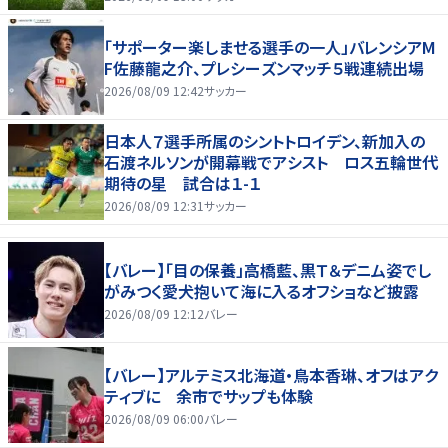
「サポーター楽しませる選手の一人」バレンシアM
F佐藤龍之介、プレシーズンマッチ５戦連続出場
2026/08/09 12:42
サッカー
日本人７選手所属のシントトロイデン、新加入の
石渡ネルソンが開幕戦でアシスト ロス五輪世代
期待の星 試合は１-１
2026/08/09 12:31
サッカー
【バレー】「目の保養」高橋藍、黒Ｔ＆デニム姿でし
がみつく愛犬抱いて海に入るオフショなど披露
2026/08/09 12:12
バレー
【バレー】アルテミス北海道・鳥本香琳、オフはアク
ティブに 余市でサップも体験
2026/08/09 06:00
バレー