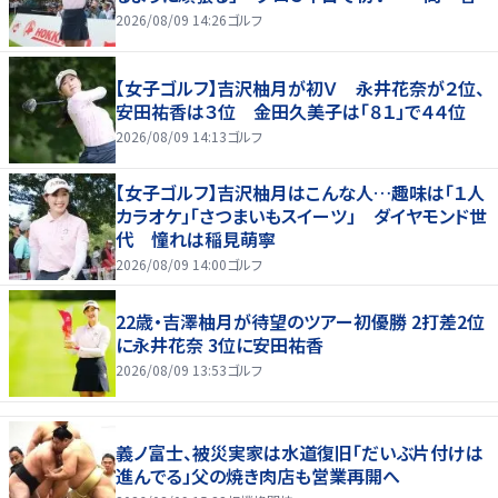
2026/08/09 14:26
ゴルフ
【女子ゴルフ】吉沢柚月が初Ｖ 永井花奈が２位、
安田祐香は３位 金田久美子は「８１」で４４位
2026/08/09 14:13
ゴルフ
【女子ゴルフ】吉沢柚月はこんな人…趣味は「１人
カラオケ」「さつまいもスイーツ」 ダイヤモンド世
代 憧れは稲見萌寧
2026/08/09 14:00
ゴルフ
22歳・吉澤柚月が待望のツアー初優勝 2打差2位
に永井花奈 3位に安田祐香
2026/08/09 13:53
ゴルフ
義ノ富士、被災実家は水道復旧「だいぶ片付けは
進んでる」父の焼き肉店も営業再開へ