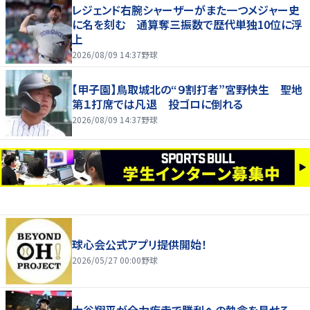
レジェンド右腕シャーザーがまた一つメジャー史
に名を刻む 通算奪三振数で歴代単独10位に浮
上
2026/08/09 14:37
野球
【甲子園】鳥取城北の“９割打者”宮野快生 聖地
第１打席では凡退 投ゴロに倒れる
2026/08/09 14:37
野球
球心会公式アプリ提供開始！
2026/05/27 00:00
野球
大谷翔平が全力疾走で勝利への執念を見せる、