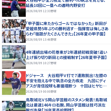
延長10回に一塁への適時内野安打
2026/08/09 12:33
野球
「甲子園に来たからゴールではなかった」 新田が
愛媛県勢5年ぶりの勝利逃す…指揮官は悔しさあ
らわ「宿題がたくさんできた」【26年夏の甲子園】
2026/08/09 13:46
野球
4年連続出場の花巻東が2年連続初戦突破！追い
上げ振り切り新田との接戦制す【26年夏甲子園】
2026/08/09 10:27
野球
ドジャース 大谷翔平Ｖ打で７連敗脱出！左膝の
不安を抱える中で執念の全力疾走 九回にディ
アスが背信投球も悪循環断つ 十回はヒヤヒヤ
もリード守る
2026/06/19 00:00
野球
鳥取城北ＶＳ岡山学芸館のスタメン発表！鳥取城
北は最速146キロ右腕、岡山学芸館は技巧派左
腕が先発【26年夏高校野球】