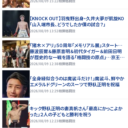
2026/08/09 15:22
相撲格闘技
【KNOCK OUT】羽曳野出身・久井大夢が凱旋KO
「山入端市長、どうでしたか僕の試合？」
2026/08/09 13:52
相撲格闘技
「猪木×アリ」５０周年「メモリアル展」スタート…
藤波辰爾＆藤原喜明＆初代タイガー＆前田日明
が歴史的な一戦を語る「格闘技の原点」…京王プ
ラザホテルで３１日まで
2026/08/09 12:38
相撲格闘技
「全身緑似合うのは魔裟斗だけ！」魔裟斗、鮮やか
エメラルドグリーンのスーツで野杁正明を祝福
2026/08/09 12:29
相撲格闘技
キック野杁正明の妻真帆さん「最高にかっこよか
った」２人の子どもと勝利を祝う
2026/08/09 12:23
相撲格闘技