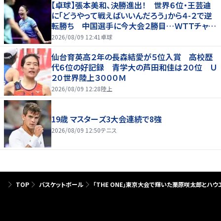
【卓球】張本美和、決勝進出！ 世界６位・王芸迪
に「どうやって戦えばいいんだろう」から４-２で逆
転勝ち 中国選手に今大会２勝目…ＷＴＴチャン
ピオンズ横浜
2026/08/09 12:41
卓球
仙台育英高２年の長森結愛が５位入賞 高校歴
代６位の好記録 青学大の芦田和佳は２０位 Ｕ
２０世界陸上３０００Ｍ
2026/08/09 12:28
陸上
19歳 マスターズ3大会連続で8強
2026/08/09 12:50
テニス
TOP
バスケットボール
「THE ONE」東京大会で輝いた栗原咲太郎とハ