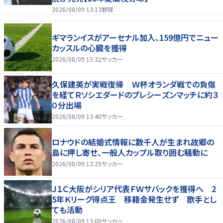
2026/08/09 13:13
野球
ギマランイスがアーセナル加入、159億円でニュー
カッスルの心臓を獲得
2026/08/09 15:32
サッカー
久保建英が実戦復帰 Ｗ杯オランダ戦での負傷
を経てＲソシエダードのプレシーズンマッチに約３
０分出場
2026/08/09 13:40
サッカー
ロナウドの結婚式情報に数千人が生まれ故郷の
島に押し寄せ、一般人カップル取り囲む騒動に
2026/08/09 13:25
サッカー
Ｊ１Ｃ大阪がシリア代表ＦＷサバックを獲得へ 2
5年Ｋリーグ得点王 移籍金発生せず 歌手とし
ても活動
2026/08/09 13:00
サッカー