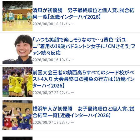
清風が初優勝 男子最終順位と個人賞、試合結
果一覧【近畿インターハイ2026】
2026/08/08 18:01
バレー
「いつも笑顔で楽しそうなので…」黄色“新ユ
ニ”着用の19歳バドミントン女子に「CMきそう」フ
ァン続々反応
2026/08/08 16:10
バレー
前回大会王者の鎮西高らすべてのシード校がベ
スト4入り 大会最終日の勝負の行方は【近畿イン
ターハイ2026】
2026/08/07 22:22
バレー
横浜隼人が初優勝 女子最終順位と個人賞、試
合結果一覧【近畿インターハイ2026】
2026/08/07 17:23
バレー