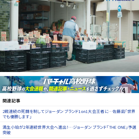
関連記事
2戦連続の死闘を制してジョーダン ブランド1on1大会王者に…佐藤凪「世界
でも優勝します」
満生小珀が2年連続世界大会へ進出！…ジョーダン ブランド「THE ONE」予選
突破