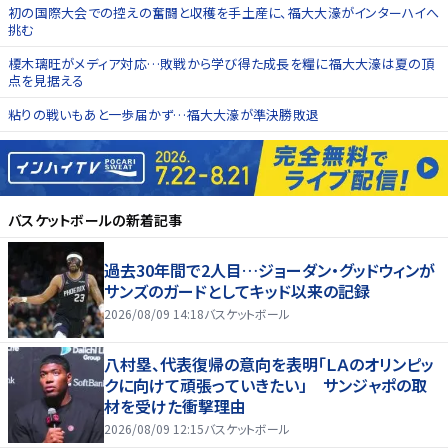
初の国際大会での控えの奮闘と収穫を手土産に、福大大濠がインターハイへ
挑む
榎木璃旺がメディア対応…敗戦から学び得た成長を糧に福大大濠は夏の頂
点を見据える
粘りの戦いもあと一歩届かず…福大大濠が準決勝敗退
バスケットボール
の新着記事
過去30年間で2人目…ジョーダン・グッドウィンが
サンズのガードとしてキッド以来の記録
2026/08/09 14:18
バスケットボール
八村塁、代表復帰の意向を表明「ＬＡのオリンピッ
クに向けて頑張っていきたい」 サンジャポの取
材を受けた衝撃理由
2026/08/09 12:15
バスケットボール