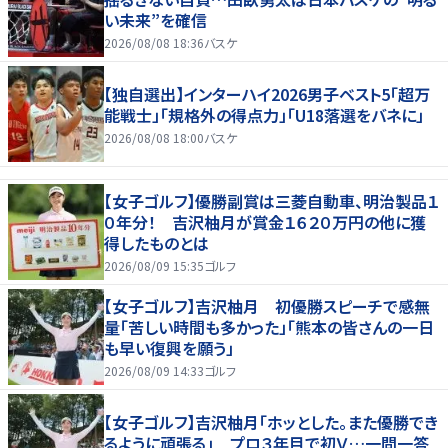
い未来”を確信
2026/08/08 18:36
バスケ
【独自選出】インターハイ2026男子ベスト5「超万
能戦士」「規格外の得点力」「U18落選をバネに」
2026/08/08 18:00
バスケ
【女子ゴルフ】優勝副賞は三菱自動車、明治製品１
０年分！ 吉沢柚月が賞金１６２０万円の他に獲
得したものとは
2026/08/09 15:35
ゴルフ
【女子ゴルフ】吉沢柚月 初優勝スピーチで感無
量「苦しい時間も多かった」「熊本の皆さんの一日
も早い復興を願う」
2026/08/09 14:33
ゴルフ
【女子ゴルフ】吉沢柚月「ホッとした。また優勝でき
るように頑張る」 プロ３年目で初Ｖ…一問一答