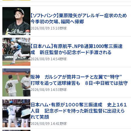
【ソフトバンク】栗原陵矢がアレルギー症状のため
今季初の欠場、福岡へ帰郷
2026/08/09 15:10
野球
【日本ハム】有原航平、NPB通算1000奪三振達
成 新庄監督から記念ボード手渡される
2026/08/09 14:54
野球
阪神 ガルシアが筒井コーチと左翼で“特守”
打球を追って送球練習も ８日・中日戦では拙守
2026/08/09 14:53
野球
日本ハム・有原が１０００奪三振達成 史上１６１
人目 記念ボードを持った新庄監督に出迎えら
れて笑顔
2026/08/09 14:41
野球