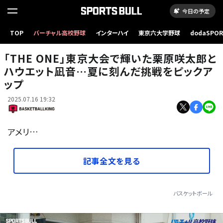
今日の予定
TOP
バーチャル高校野球
インターハイ
東京六大学野球
dodaSPO
栗原（右）とハウエットはいきなりクォーターファイナルで対戦 [写真]＝Jordan Brand
（新しいタブ
「THE ONE」東京大会で輝いた栗原咲太郎と
ハウエット凪音…夏に刻んだ挑戦をピックア
ップ
2025.07.16 19:32
アメリ…
記事全文を見る
バスケットボール