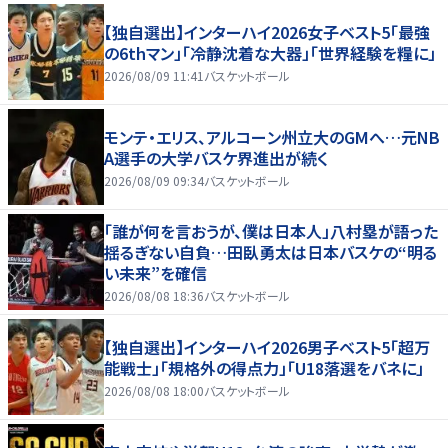
【独自選出】インターハイ2026女子ベスト5「最強
の6thマン」「冷静沈着な大器」「世界経験を糧に」
2026/08/09 11:41
バスケットボール
モンテ・エリス、アルコーン州立大のGMへ…元NB
A選手の大学バスケ界進出が続く
2026/08/09 09:34
バスケットボール
「誰が何を言おうが、僕は日本人」八村塁が語った
揺るぎない自負…田臥勇太は日本バスケの“明る
い未来”を確信
2026/08/08 18:36
バスケットボール
【独自選出】インターハイ2026男子ベスト5「超万
能戦士」「規格外の得点力」「U18落選をバネに」
2026/08/08 18:00
バスケットボール