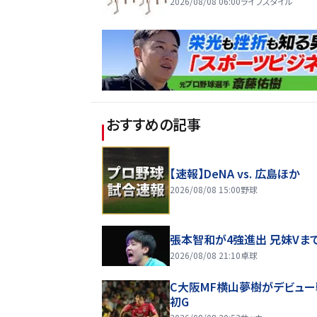
2026/08/08 06:00
ライフスタイル
おすすめの記事
【速報】DeNA vs. 広島ほか
2026/08/08 15:00
野球
張本智和が4強進出 兄妹Vま
2026/08/08 21:10
卓球
C大阪MF横山夢樹がデビュー
初G