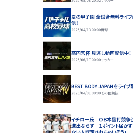
2026/08/08 20:52
サッカー
夏の甲子園 全試合無料ライブ
信！
2026/04/13 00:00
野球
高円宮杯 見逃し動画配信中！
2026/06/17 00:00
サッカー
BEST BODY JAPANをライブ
2026/04/01 00:00
その他競技
イチロー氏 ＯＢ本塁打競争
進出ならず １ポイント届かず
ない人認定されちゃいそう」