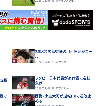
2026/08/08 05:40
ライフスタイル
2年ぶり広島復帰の川村拓夢がゴー
ル
2026/08/08 21:52
サッカー
ラグビー日本代表が豪代表に逆転
で2勝
負け
2026/08/08 20:57
ラグビー
戦で
西武・小島大河が逆転HRで連敗止
める