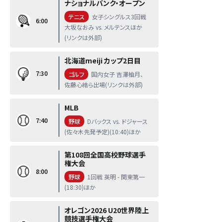
ナショナルバンク・オープン
テニス
女子シングルス3回戦
6:00
大坂なおみ vs. メルテンスほか
(リンクは外部)
北海道meiji カップ2日目
7:30
ゴルフ
国内女子 吉澤柚月、
佐藤心結ら出場(リンクは外部)
MLB
7:40
野球
Dバックス vs. ドジャース
(佐々木先発予定)(10:40)ほか
第108回全国高校野球選手
権大会
8:00
野球
1回戦 英明 - 関東第一
(18:30)ほか
オレゴン2026 U20世界陸上
競技選手権大会