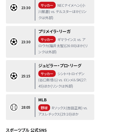
サッカー
NECナイメヘン(小
23:30
川航基) vs. テルスターほか(リン
クは外部)
プリメイラ・リーガ
サッカー
ギマラインス vs. ア
23:30
ロウカ(福井太智)(26:00)ほか(リ
ンクは外部)
ジュピラー・プロ・リーグ
サッカー
シント=トロイデン
25:15
(谷口彰悟ら) vs. ロンメルSK(27:
45)ほか(リンクは外部)
MLB
28:05
野球
Rソックス(吉田正尚) vs.
アスレチックス(29:10)ほか
スポーツブル 公式SNS