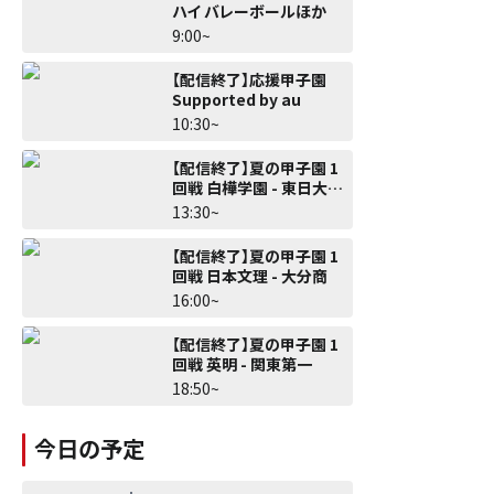
ハイ バレーボールほか
9:00~
【配信終了】応援甲子園
Supported by au
10:30~
【配信終了】夏の甲子園 1
回戦 白樺学園 - 東日大昌
平
13:30~
【配信終了】夏の甲子園 1
回戦 日本文理 - 大分商
16:00~
【配信終了】夏の甲子園 1
回戦 英明 - 関東第一
18:50~
今日の予定