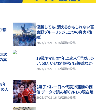
優勝しても、消えるかもしれない――富
が接
良野ブルーリッジ、二つの真実（後
編）
2026/07/21 15:25
話題の投稿
、北の
19歳ヤマルの“年上恋人♡”ガルシ
つの真
ア、50万いいね獲得SNS爆跳ねか
2026/07/20 11:12
話題の投稿
28年
【男子バレー日本代表】9連勝の価
チの人
値 データで読み解くVNLの現在地
2026/07/16 16:42
話題の投稿