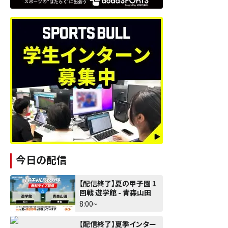
今日の配信
【配信終了】夏の甲子園 1
回戦 遊学館 - 青森山田
8:00~
【配信終了】夏季インター