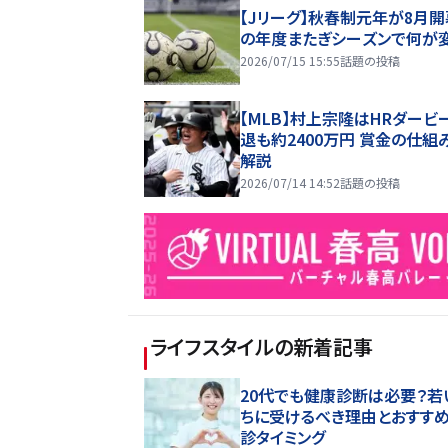
【Jリーグ】秋春制元年が8月開
の年度またぎシーズンで何が
2026/07/15 15:55
話題の投稿
【MLB】村上宗隆はHRダービ
退も約2400万円 賞金の仕組
解説
2026/07/14 14:52
話題の投稿
ライフスタイル
の新着記事
20代でも健康診断は必要？若
ちに受けるべき理由とおすす
診タイミング