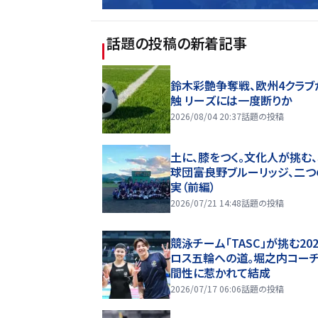
話題の投稿
の新着記事
鈴木彩艶争奪戦、欧州4クラブ
触 リーズには一度断りか
2026/08/04 20:37
話題の投稿
土に、膝をつく。文化人が挑む
球団――富良野ブルーリッジ、二
実（前編）
2026/07/21 14:48
話題の投稿
競泳チーム「TASC」が挑む20
ロス五輪への道。堀之内コー
間性に惹かれて結成
2026/07/17 06:06
話題の投稿