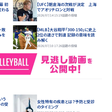
幕 初
【UFC】朝倉海の次戦が決定 上海
変わる
でアオリチロンと対戦
2026/07/14 15:19
話題の投稿
ー敗
【MLB】大谷翔平「300-150」に史上
みを
2位の速さで到達 記録の意味を読
み解く
2026/07/10 17:26
話題の投稿
いう
女性特有の疾患とは？予防と受診
めの受
のタイミング