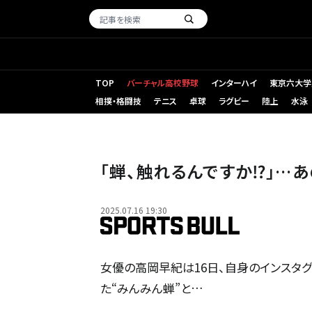
TOP
バーチャル高校野球
インターハイ
東京六大学
相撲・格闘技
テニス
卓球
ラグビー
陸上
水泳
「蝉、触れるんですか⁉」…
2025.07.16 19:30
女優の高岡早紀は16日、自身のインスタグラム
た“みんみん蝉”と…