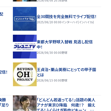
2026/08/08 20:38
野球
配
全30競技を完全無料でライブ配信！
2025/06/20 00:00
インターハイ(インハイ.tv)
東都大学野球入替戦 見逃し配信
中！
2026/06/30 00:00
野球
王貞治・栗山英樹にとっての甲子園
配信！
とは
2026/06/15 00:00
野球
決勝
「どんどん若返ってる！」話題の美人
「足り
アナが東京Ｄ降臨 何歳！？ 鍛え
てる！ふくらはぎ筋肉ピキーン 奇