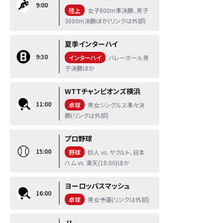
9:00
陸上
女子800m準決勝、男子
3000m決勝ほか(リンクは外部)
夏季インターハイ
9:30
インターハイ
バレーボール男
子決勝ほか
WTTチャンピオンズ横浜
11:00
卓球
男女シングルス準々決
勝(リンクは外部)
プロ野球
15:00
野球
巨人 vs. ヤクルト、日本
ハム vs. 楽天(18:00)ほか
ヨーロッパスマッシュ
16:00
卓球
男女予選(リンクは外部)
J1