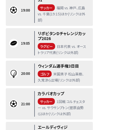
サッカー
福岡 vs. 神戸、広島
19:00
vs. 千葉(19:15)ほか(リンクは外
部)
リポビタンDチャレンジカッ
プ2026
19:05
ラグビー
日本代表 vs. オース
トラリア代表(リンクは外部)
ウィンダム選手権3日目
20:00
ゴルフ
米国男子 松山英樹、
久常涼ら出場(リンクは外部)
カラバオカップ
サッカー
1回戦 コルチェスタ
21:00
ー vs. サウサンプトン(菅原由勢
ら)ほか(リンクは外部)
エールディヴィジ