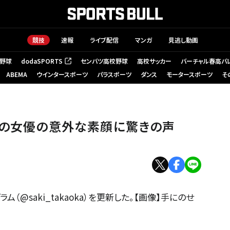
競技
速報
ライブ配信
マンガ
見逃し動画
野球
dodaSPORTS
センバツ高校野球
高校サッカー
バーチャル春高バ
（新しいタブで開く）
ABEMA
ウインタースポーツ
パラスポーツ
ダンス
モータースポーツ
そ
あの女優の意外な素顔に驚きの声
（@saki_takaoka）を更新した。【画像】手にのせ