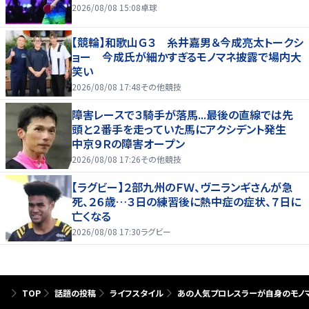
2026/08/08 15:08
卓球
【競輪】和歌山Ｇ３ 糸井嘉男＆今成亮太トークシ
ョー 今成氏が細かすぎるモノマネ披露で場内大
笑い
2026/08/08 17:48
その他競技
障害レースで３騎手が落馬...最後の直線では先
頭と２番手を走っていた馬にアクシデント発生
中京９Ｒの障害オープン
2026/08/08 17:26
その他競技
【ラグビー】２部九州のＦＷ、ヴニランギさんが急
死、２６歳…３日の練習後に熱中症の症状、７日に
亡くなる
2026/08/08 17:30
ラグビー
TOP
話題の投稿
ライフスタイル
あの人気プロレスラーが自身のモノマ