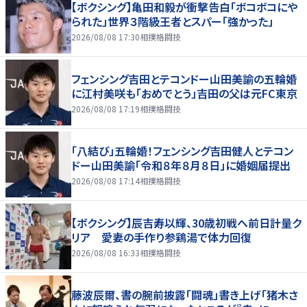
【ボクシング】亀田和毅が衝撃告白「ボコボコにや
られた」世界３階級王者とスパー「強かった」
2026/08/08 17:30
相撲格闘技
フェンシング吉田とテコンドー山田美諭の五輪婚
に江村美咲も「おめでとう」吉田の父は元FC東京
2026/08/08 17:19
相撲格闘技
「八結び」五輪婚！フェンシング吉田健人とテコン
ドー山田美諭「令和８年８月８日」に婚姻届提出
2026/08/08 17:14
相撲格闘技
【ボクシング】辰吉寿以輝、30歳初戦へ前日計量ク
リア 愛妻の手作り参鶏湯で体力回復
2026/08/08 16:33
相撲格闘技
藤波辰爾、書の腕前披露「闘魂」書き上げ「猪木さ