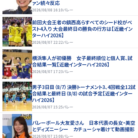
ァン続々反応
2026/08/08 16:10
バレー
前回大会王者の鎮西高らすべてのシード校がベ
スト4入り 大会最終日の勝負の行方は【近畿イン
ターハイ2026】
2026/08/07 22:22
バレー
横浜隼人が初優勝 女子最終順位と個人賞、試
合結果一覧【近畿インターハイ2026】
2026/08/07 17:23
バレー
男子3日目（8/7）決勝トーナメント3、4回戦全12試
合結果と最終日（8/8）の試合予定【近畿インター
ハイ2026】
2026/08/07 15:25
バレー
バレーボール大友愛さん 日本代表の長女・美空
とディズニーシー カチューシャ着けて動画撮影
2026/08/07 15:08
バレー