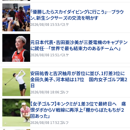
「優勝したらスカイダイビングに行こう」…ブラウ
ン、新生シクサーズの交流を明かす
2026/08/08 15:53
バスケ
元日本代表・吉田亜沙美が三菱電機のキャプテン
に就任…「世界で最も結束力のあるチームへ」
2026/08/08 15:51
バスケ
安田祐香と吉沢柚月が首位に並び、1打差3位に
金田久美子、河本結は17位 国内女子ゴルフ第2
日
2026/08/08 18:06
ゴルフ
【女子ゴルフ】キンクミが１差３位で最終日へ 痛
恨ダボからＶ戦線に再浮上「棚からぼたもちが２
回あった」
2026/08/08 17:52
ゴルフ