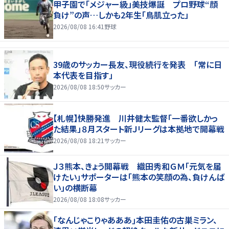
甲子園で「メジャー級」美技爆誕 プロ野球“顔
負け”の声…しかも2年生「鳥肌立った」
2026/08/08 16:41
野球
39歳のサッカー長友、現役続行を発表 「常に日
本代表を目指す」
2026/08/08 18:50
サッカー
【札幌】快勝発進 川井健太監督「一番欲しかっ
た結果」８月スタート新Ｊリーグは本拠地で開幕戦
2026/08/08 18:21
サッカー
Ｊ３熊本、きょう開幕戦 織田秀和ＧＭ「元気を届
けたい」サポーターは「熊本の笑顔の為、負けんば
い」の横断幕
2026/08/08 18:08
サッカー
｢なんじゃこりゃあああ｣本田圭佑の古巣ミラン、