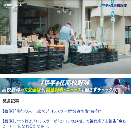
関連記事
【画像】「修行の末…」あのプロレスラーが"分身の術"習得!?
【画像】アニメ好きプロレスラーが『ヒロアカ』4期まで視聴終了を報告「余も
ヒーローになれるかなぁ…」