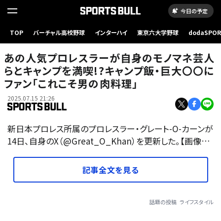
今日の予定
TOP
バーチャル高校野球
インターハイ
東京六大学野球
dodaSPO
（新しいタブ
あの人気プロレスラーが自身のモノマネ芸人
らとキャンプを満喫!?キャンプ飯・巨大〇〇に
ファン「これこそ男の肉料理」
2025.07.15 21:26
新日本プロレス所属のプロレスラー・グレート-O-カーンが
14日、自身のX（@Great_O_Khan）を更新した。【画像…
記事全文を見る
話題の投稿
ライフスタイル