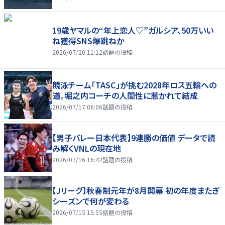
19歳ヤマルの“年上恋人♡”ガルシア、50万いい
ね獲得SNS爆跳ねか
2026/07/20 11:12
話題の投稿
競泳チーム「TASC」が挑む2028年ロス五輪への
道。堀之内コーチの人間性に惹かれて結成
2026/07/17 06:06
話題の投稿
【男子バレー日本代表】9連勝の価値 データで読
み解くVNLの現在地
2026/07/16 16:42
話題の投稿
【Jリーグ】秋春制元年が8月開幕 初の年度またぎ
シーズンで何が変わる
2026/07/15 15:55
話題の投稿