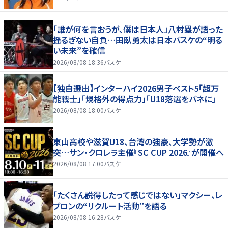
「誰が何を言おうが、僕は日本人」八村塁が語った
揺るぎない自負…田臥勇太は日本バスケの“明る
い未来”を確信
2026/08/08 18:36
バスケ
【独自選出】インターハイ2026男子ベスト5「超万
能戦士」「規格外の得点力」「U18落選をバネに」
2026/08/08 18:00
バスケ
東山高校や滋賀U18、台湾の強豪、大学勢が激
突…サン・クロレラ主催『SC CUP 2026』が開催へ
2026/08/08 17:00
バスケ
「たくさん説得したって感じではない」マクシー、レ
ブロンの“リクルート活動”を語る
2026/08/08 16:28
バスケ