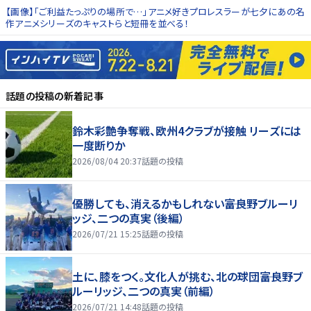
【画像】「ご利益たっぷりの場所で…」アニメ好きプロレスラーが七夕にあの名
作アニメシリーズのキャストらと短冊を並べる！
話題の投稿
の新着記事
鈴木彩艶争奪戦、欧州4クラブが接触 リーズには
一度断りか
2026/08/04 20:37
話題の投稿
優勝しても、消えるかもしれない――富良野ブルーリ
ッジ、二つの真実（後編）
2026/07/21 15:25
話題の投稿
土に、膝をつく。文化人が挑む、北の球団――富良野ブ
ルーリッジ、二つの真実（前編）
2026/07/21 14:48
話題の投稿