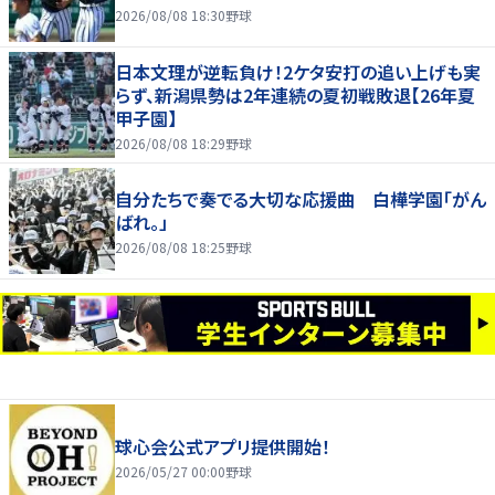
2026/08/08 18:30
野球
日本文理が逆転負け！2ケタ安打の追い上げも実
らず、新潟県勢は2年連続の夏初戦敗退【26年夏
甲子園】
2026/08/08 18:29
野球
自分たちで奏でる大切な応援曲 白樺学園「がん
ばれ。」
2026/08/08 18:25
野球
球心会公式アプリ提供開始！
2026/05/27 00:00
野球