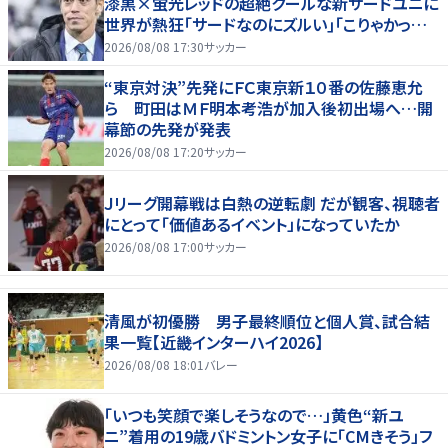
漆黒×蛍光レッドの超絶クールな新サードユニに
世界が熱狂｢サードなのにズルい｣｢こりゃかっけ
えわ｣
2026/08/08 17:30
サッカー
“東京対決”先発にＦＣ東京新１０番の佐藤恵允
ら 町田はＭＦ明本考浩が加入後初出場へ…開
幕節の先発が発表
2026/08/08 17:20
サッカー
Ｊリーグ開幕戦は白熱の逆転劇 だが観客、視聴者
にとって「価値あるイベント」になっていたか
2026/08/08 17:00
サッカー
清風が初優勝 男子最終順位と個人賞、試合結
果一覧【近畿インターハイ2026】
2026/08/08 18:01
バレー
「いつも笑顔で楽しそうなので…」黄色“新ユ
ニ”着用の19歳バドミントン女子に「CMきそう」フ