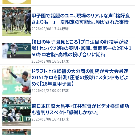
甲子園で話題のユニ、現場のリアルな声「格好良
さよりも…」 夏限定の可能性、明かされた事情
2026/08/08 17:44
野球
【8日の甲子園見どころ】プロ注目の好投手が登
場！センバツ8強の英明・冨岡、関東第一の2年生1
50キロ右腕・高橋の投げ合いに期待
2026/08/08 16:56
野球
ドラフト上位候補の大分商の剛腕が今大会最速
の151キロを計測！圧巻の投球にスタンドもどよ
めく【26年夏甲子園】
2026/06/24 00:00
野球
東日本国際大昌平・江井監督がビデオ検証成功
も審判リスペクト「感謝しかない」
2026/08/08 16:41
野球