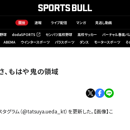
競技
速報
ライブ配信
マンガ
見逃し動画
野球
dodaSPORTS
センバツ高校野球
高校サッカー
バーチャル春高バ
（新しいタブで開く）
ABEMA
ウインタースポーツ
パラスポーツ
ダンス
モータースポーツ
そ
さ、もはや鬼の領域
グラム（@tatsuya.ueda_kt）を更新した。【画像】こ