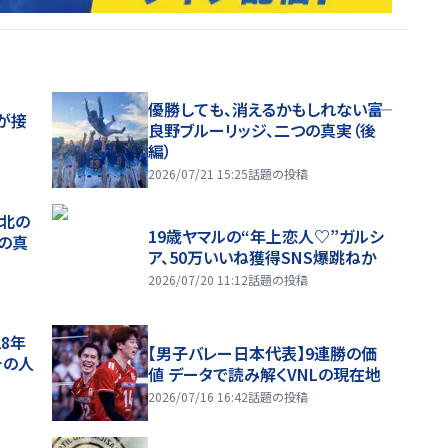
優勝しても、消えるかもしれない――富
が接
良野ブルーリッジ、二つの真実（後
編）
2026/07/21 15:25
話題の投稿
、北の
19歳ヤマルの“年上恋人♡”ガルシ
つの真
ア、50万いいね獲得SNS爆跳ねか
2026/07/20 11:12
話題の投稿
28年
【男子バレー日本代表】9連勝の価
チの人
値 データで読み解くVNLの現在地
2026/07/16 16:42
話題の投稿