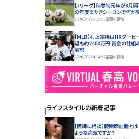
【Jリーグ】秋春制元年が8月開
の年度またぎシーズンで何が
2026/07/15 15:55
話題の投稿
【MLB】村上宗隆はHRダービ
退も約2400万円 賞金の仕組
解説
2026/07/14 14:52
話題の投稿
ライフスタイル
の新着記事
【医師に相談】膝関節血腫とは
ような病気ですか？