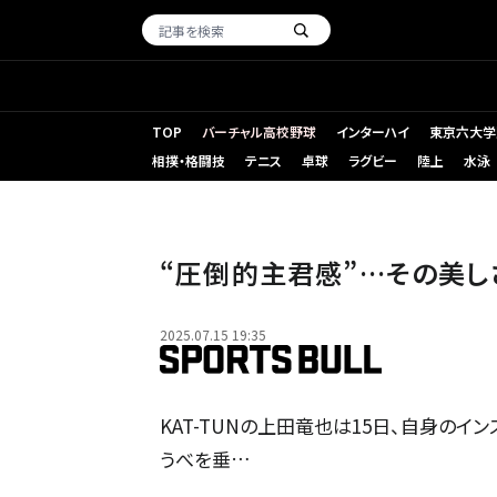
TOP
バーチャル高校野球
インターハイ
東京六大学
相撲・格闘技
テニス
卓球
ラグビー
陸上
水泳
“圧倒的主君感”…その美し
2025.07.15 19:35
KAT-TUNの上田竜也は15日、自身のインスタ
うべを垂…