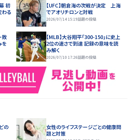
幕 初
【UFC】朝倉海の次戦が決定 上海
変わる
でアオリチロンと対戦
2026/07/14 15:19
話題の投稿
ー敗
【MLB】大谷翔平「300-150」に史上
みを
2位の速さで到達 記録の意味を読
み解く
2026/07/10 17:26
話題の投稿
どの
女性のライフステージごとの健康問
題と対策