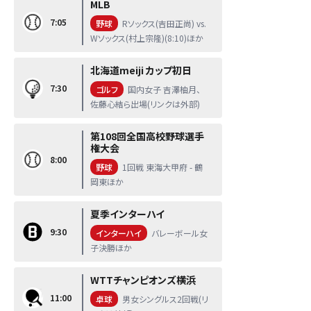
MLB
7:05
野球
Rソックス(吉田正尚) vs.
Wソックス(村上宗隆)(8:10)ほか
北海道meiji カップ初日
7:30
ゴルフ
国内女子 吉澤柚月、
佐藤心結ら出場(リンクは外部)
第108回全国高校野球選手
権大会
8:00
野球
1回戦 東海大甲府 - 鶴
岡東ほか
夏季インターハイ
9:30
インターハイ
バレーボール女
子決勝ほか
WTTチャンピオンズ横浜
11:00
卓球
男女シングルス2回戦(リ