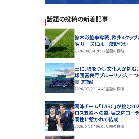
話題の投稿
の新着記事
鈴木彩艶争奪戦、欧州4クラブ
触 リーズには一度断りか
2026/08/04 20:37
話題の投稿
土に、膝をつく。文化人が挑む
球団――富良野ブルーリッジ、二
実（前編）
2026/07/21 14:48
話題の投稿
競泳チーム「TASC」が挑む20
ロス五輪への道。堀之内コー
間性に惹かれて結成
2026/07/17 06:06
話題の投稿