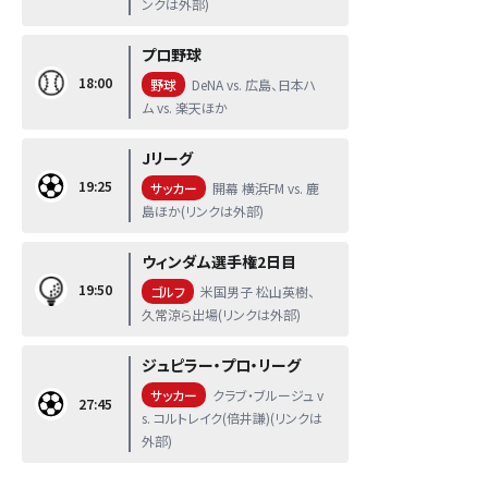
ンクは外部)
プロ野球
18:00
野球
DeNA vs. 広島、日本ハ
ム vs. 楽天ほか
Jリーグ
19:25
サッカー
開幕 横浜FM vs. 鹿
島ほか(リンクは外部)
ウィンダム選手権2日目
19:50
ゴルフ
米国男子 松山英樹、
久常涼ら出場(リンクは外部)
ジュピラー・プロ・リーグ
サッカー
クラブ・ブルージュ v
27:45
s. コルトレイク(倍井謙)(リンクは
外部)