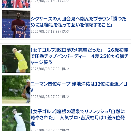
2026/08/07 19:01
バスケ
シクサーズの入団会見へ臨んだブラウン「勝つた
めには犠牲を払って互いを信頼すること」
2026/08/07 18:33
バスケ
【女子ゴルフ】政田夢乃「完璧だった」 ２６歳初陣
で圧巻チップインバーディー ４差２５位から猛チ
ャージ誓う
2026/08/08 07:30
ゴルフ
ニーマン首位キープ 浅地洋佑は12位に後退／LI
V
2026/08/08 07:00
ゴルフ
【女子ゴルフ】箱根の温泉でリフレッシュ「自然に
癒やされた」 人気プロ・吉沢柚月は１差５位発
進
2026/08/08 07:00
ゴルフ