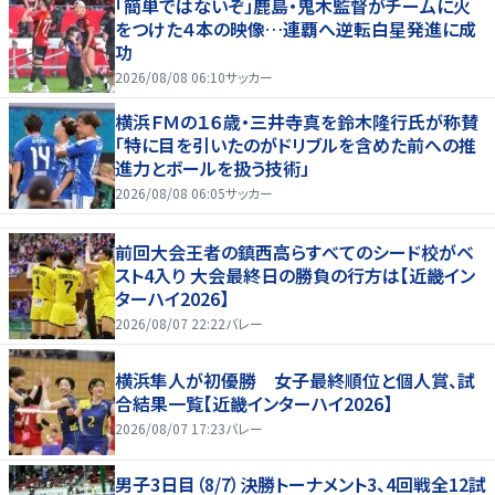
「簡単ではないぞ」鹿島・鬼木監督がチームに火
をつけた４本の映像…連覇へ逆転白星発進に成
功
2026/08/08 06:10
サッカー
横浜ＦＭの１６歳・三井寺真を鈴木隆行氏が称賛
「特に目を引いたのがドリブルを含めた前への推
進力とボールを扱う技術」
2026/08/08 06:05
サッカー
前回大会王者の鎮西高らすべてのシード校がベ
スト4入り 大会最終日の勝負の行方は【近畿イン
ターハイ2026】
2026/08/07 22:22
バレー
横浜隼人が初優勝 女子最終順位と個人賞、試
合結果一覧【近畿インターハイ2026】
2026/08/07 17:23
バレー
男子3日目（8/7）決勝トーナメント3、4回戦全12試