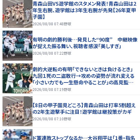
青森山田VS遊学館のスタメン発表！青森山田は2
年生右腕、遊学館は3年生右腕が先発【26年夏甲
子園】
2026/08/08 07:48
野球
有明の劇的勝利後…発見した“90度” 中継映像
が捉えた振る舞い、視聴者感涙「美しすぎ」
2026/08/08 07:22
野球
劇的大逆転の有明「できないときは負けるとき」
九回１死の二盗敢行→攻めの姿勢が流れ変える
「小さい力でも一生懸命やることが」の高見監督
「涙が出そうに」
2026/08/08 07:19
野球
【8日の甲子園見どころ】青森山田は打率5割超え
の2年生遊撃手に注目！遊学館は継投策がカギ
2026/08/08 07:10
野球
ド軍連敗ストップなるか…大谷翔平は「1番・指名