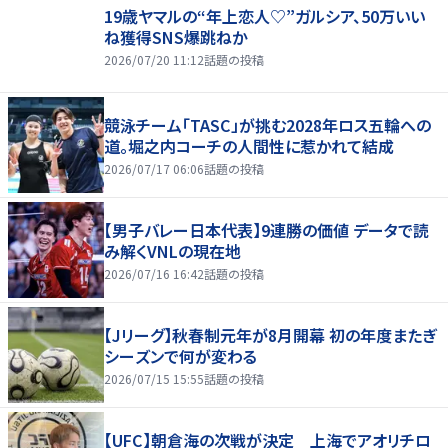
19歳ヤマルの“年上恋人♡”ガルシア、50万いい
ね獲得SNS爆跳ねか
2026/07/20 11:12
話題の投稿
競泳チーム「TASC」が挑む2028年ロス五輪への
道。堀之内コーチの人間性に惹かれて結成
2026/07/17 06:06
話題の投稿
【男子バレー日本代表】9連勝の価値 データで読
み解くVNLの現在地
2026/07/16 16:42
話題の投稿
【Jリーグ】秋春制元年が8月開幕 初の年度またぎ
シーズンで何が変わる
2026/07/15 15:55
話題の投稿
【UFC】朝倉海の次戦が決定 上海でアオリチロ