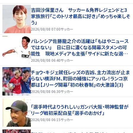
吉田沙保里さん サッカー＆角界レジェンドと３
家族旅行「このトリオ最高に好き」「めっちゃ楽しそ
う」
2026/08/08 07:00
サッカー
バレンシア佐藤龍之介の活躍は「もはやニュース
ではない」 日に日に濃くなる開幕スタメンの可
能性 現地メディアも主張「サイドに新たな選択
肢を提供する」
2026/08/08 06:40
サッカー
チョウ・キジェ就任レッズの吉凶、主力流出が止ま
らない横浜FM、町田の補強にアッパレ！ランコ京
都は【Jリーグ開幕｢初の秋春制｣の大激論】(3)
2026/08/08 06:30
サッカー
「選手時代よりうれしい」ガンバ大阪・明神監督が
リーグ戦初采配白星「選手のおかげ」
2026/08/08 06:15
サッカー