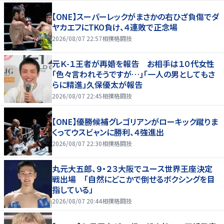
【ONE】スーパーレックがまさかの右ひざ負傷でダ
ヤカエフにTKO負け、４連敗で正念場
2026/08/07 22:57
相撲格闘技
元Ｋ-１王者が再婚を報告 お相手は１０代女性
「色々言われそうですが…」「一人の男としてもさ
らに精進」久保優太が報告
2026/08/07 22:45
相撲格闘技
【ONE】優勝候補グレゴリアンがローキック蹴りま
くってウスビャンに勝利、４強進出
2026/08/07 22:30
相撲格闘技
丸元大五郎、９・２３大阪でユース世界王座決定
戦出場 「自然にどこかで倒せるボクシングを目
指している」
2026/08/07 20:44
相撲格闘技