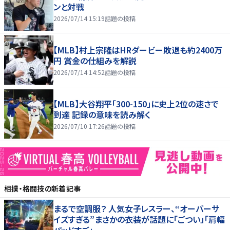
ンと対戦
2026/07/14 15:19
話題の投稿
【MLB】村上宗隆はHRダービー敗退も約2400万
円 賞金の仕組みを解説
2026/07/14 14:52
話題の投稿
【MLB】大谷翔平「300-150」に史上2位の速さで
到達 記録の意味を読み解く
2026/07/10 17:26
話題の投稿
相撲・格闘技
の新着記事
まるで空調服？ 人気女子レスラー、“オーバーサ
イズすぎる”まさかの衣装が話題に「ごつい」「肩幅