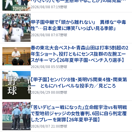
「小さい力でも一生懸命やることが」の高見監督
「涙が出そうに」
2026/08/08 07:19
野球
甲子園中継で「頭から離れない」 異様な“中毒
性”…日本企業に爆笑「いっぱい見る季節」
2026/08/08 07:07
野球
春の東北大会ベスト4・青森山田は打率5割超の2
年生ショート、投打ともにセンス抜群の左腕エー
スがキーマン【26年夏甲子園・ベンチ入り選手】
2026/08/08 05:55
野球
【甲子園】センバツ８強・英明VS関東４強・関東第
一 ともにハイレベルな投手力／見どころ
2026/06/29 00:00
野球
｢苦いデビュー戦になった｣立命館宇治vs有明戦
で聖地初ジャッジの女性審判、6回に自ら判定覆
したプレーを謝罪【26年夏甲子園】
2026/08/07 21:00
野球