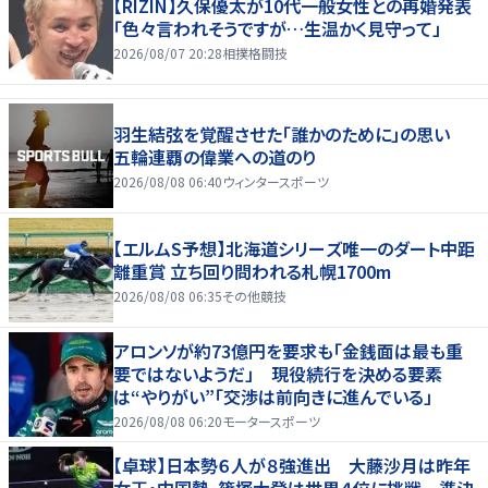
【RIZIN】久保優太が10代一般女性との再婚発表
「色々言われそうですが…生温かく見守って」
2026/08/07 20:28
相撲格闘技
羽生結弦を覚醒させた「誰かのために」の思い
五輪連覇の偉業への道のり
2026/08/08 06:40
ウィンタースポーツ
【エルムS予想】北海道シリーズ唯一のダート中距
離重賞 立ち回り問われる札幌1700m
2026/08/08 06:35
その他競技
アロンソが約73億円を要求も「金銭面は最も重
要ではないようだ」 現役続行を決める要素
は“やりがい”「交渉は前向きに進んでいる」
2026/08/08 06:20
モータースポーツ
【卓球】日本勢６人が８強進出 大藤沙月は昨年