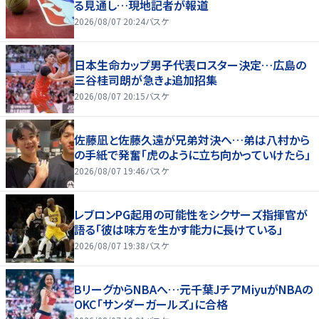
る見通し…現地記者が報道
2026/08/07 20:24
バスケ
日本生命カップ男子代表ロスター決定…広島の
三谷桂司朗が急きょ追加招集
2026/08/07 20:15
バスケ
佐藤凪と佐藤久遠が兄弟対決へ…弟は八村から
の手紙で発奮「虎のように立ち向かっていけたら」
2026/08/07 19:46
バスケ
レブロンPG起用の可能性をシクサーズ指揮官が
語る「彼は味方を生かす能力に長けている」
2026/08/07 19:38
バスケ
BリーグからNBAへ…元千葉JチアMiyuがNBAの
OKC「サンダーガールズ」に合格