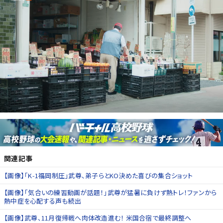
関連記事
【画像】「K‑1福岡制圧」武尊、弟子らとKO決めた喜びの集合ショット
【画像】「気合いの練習動画が話題！」武尊が猛暑に負けず熱トレ！ファンから
熱中症を心配する声も続出
【画像】武尊、11月復帰戦へ肉体改造進む！ 米国合宿で最終調整へ