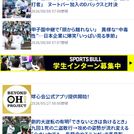
打者」 ヌートバー加入のDバックスと対決
2026/08/08 07:08
野球
甲子園中継で「頭から離れない」 異様な“中毒
性”…日本企業に爆笑「いっぱい見る季節」
2026/08/08 07:07
野球
球心会公式アプリ提供開始！
2026/05/27 00:00
野球
劇的大逆転の有明「できないときは負けるとき」
九回１死の二盗敢行→攻めの姿勢が流れ変える