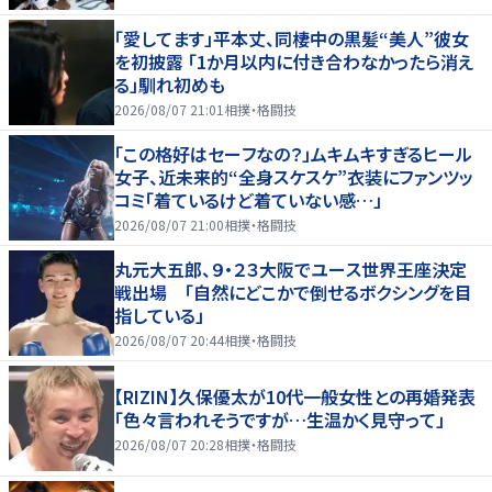
「愛してます」平本丈、同棲中の黒髪“美人”彼女
を初披露 「1か月以内に付き合わなかったら消え
る」馴れ初めも
2026/08/07 21:01
相撲・格闘技
「この格好はセーフなの？」ムキムキすぎるヒール
女子、近未来的“全身スケスケ”衣装にファンツッ
コミ「着ているけど着ていない感…」
2026/08/07 21:00
相撲・格闘技
丸元大五郎、９・２３大阪でユース世界王座決定
戦出場 「自然にどこかで倒せるボクシングを目
指している」
2026/08/07 20:44
相撲・格闘技
【RIZIN】久保優太が10代一般女性との再婚発表
「色々言われそうですが…生温かく見守って」
2026/08/07 20:28
相撲・格闘技