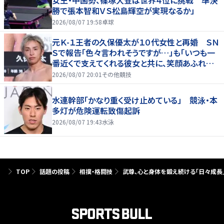
女王・中国勢、篠塚大登は世界４位に挑戦 準決
勝で張本智和ＶＳ松島輝空が実現なるか」
2026/08/07 19:58
卓球
元Ｋ-１王者の久保優太が１０代女性と再婚 ＳＮ
Ｓで報告「色々言われそうですが…」も「いつも一
番近くで支えてくれる彼女と共に、笑顔あふれる
家庭を築いていきたい」
2026/08/07 20:01
その他競技
水連幹部「かなり重く受け止めている」 競泳・本
多灯が危険運転致傷起訴
2026/08/07 19:43
水泳
TOP
話題の投稿
相撲・格闘技
武尊、心と身体を鍛え続ける「日々成長