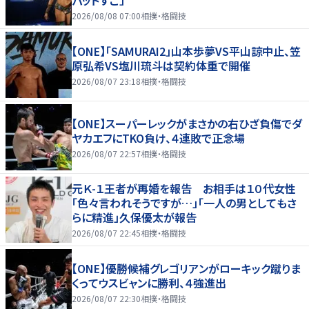
パッドすご」
2026/08/08 07:00
相撲・格闘技
【ONE】「SAMURAI2」山本歩夢VS平山諒中止、笠
原弘希VS塩川琉斗は契約体重で開催
2026/08/07 23:18
相撲・格闘技
【ONE】スーパーレックがまさかの右ひざ負傷でダ
ヤカエフにTKO負け、４連敗で正念場
2026/08/07 22:57
相撲・格闘技
元Ｋ-１王者が再婚を報告 お相手は１０代女性
「色々言われそうですが…」「一人の男としてもさ
らに精進」久保優太が報告
2026/08/07 22:45
相撲・格闘技
【ONE】優勝候補グレゴリアンがローキック蹴りま
くってウスビャンに勝利、４強進出
2026/08/07 22:30
相撲・格闘技