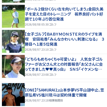
「ボール２個分くらい左を向いてしまう」金田久美
子を変えた目のトレーニング 視界良好パット好
調で１０年ぶり首位発進
2026/08/08 05:30
ゴルフ
【女子ゴルフ】ＢＡＢＹＭＯＮＳＴＥＲのライブを満
喫 安田祐香「みんなかわいい。刺激になる」 ３
勝目へ１差５位発進
2026/08/07 23:10
ゴルフ
「どちらもめちゃくちゃ可愛いよ」 人気女子ゴル
ファーがお父さん犬との対面報告「お父さんに会
ってきました♥♥真っ白」 ＳＮＳ「イケメンなお
父さん」「白戸家入りするんですか？」
2026/08/07 23:08
ゴルフ
【ONE】「SAMURAI2」山本歩夢VS平山諒中止、笠
原弘希VS塩川琉斗は契約体重で開催
2026/08/07 23:18
相撲格闘技