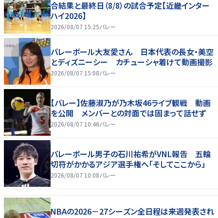
合結果と最終日（8/8）の試合予定【近畿インター
ハイ2026】
2026/08/07 15:25
バレー
バレーボール大友愛さん 日本代表の長女・美空
とディズニーシー カチューシャ着けて動画撮影
2026/08/07 15:08
バレー
【バレー】佐藤淑乃が乃木坂46ライブ観戦 動画
を公開 メンバーとの対面では固まって話せず
2026/08/07 10:46
バレー
バレーボール男子の石川祐希がVNL報告 五輪
切符がかかるアジア選手権へ「そしてここから」
2026/08/07 10:08
バレー
NBAの2026－27シーズン全日程は来週発表され