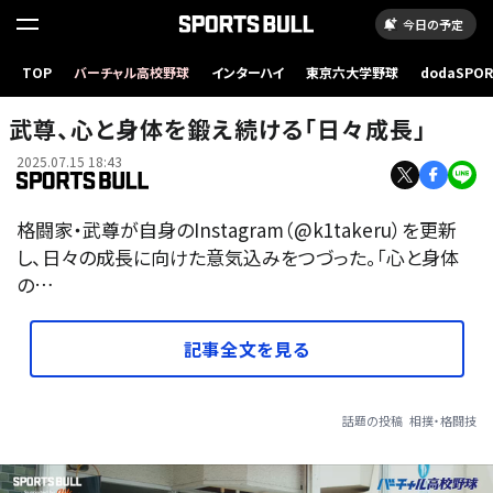
今日の予定
TOP
バーチャル高校野球
インターハイ
東京六大学野球
dodaSPO
（新しいタブ
武尊、心と身体を鍛え続ける「日々成長」
2025.07.15 18:43
格闘家・武尊が自身のInstagram（@k1takeru）を更新
し、日々の成長に向けた意気込みをつづった。「心と身体
の…
記事全文を見る
話題の投稿
相撲・格闘技