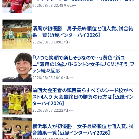
2026/08/08 22:48
サッカー
清風が初優勝 男子最終順位と個人賞、試合結
果一覧【近畿インターハイ2026】
2026/08/08 18:01
バレー
「いつも笑顔で楽しそうなので…」黄色“新ユ
ニ”着用の19歳バドミントン女子に「CMきそう」フ
ァン続々反応
2026/08/08 16:10
バレー
前回大会王者の鎮西高らすべてのシード校がベ
スト4入り 大会最終日の勝負の行方は【近畿イン
ターハイ2026】
2026/08/07 22:22
バレー
横浜隼人が初優勝 女子最終順位と個人賞、試
合結果一覧【近畿インターハイ2026】