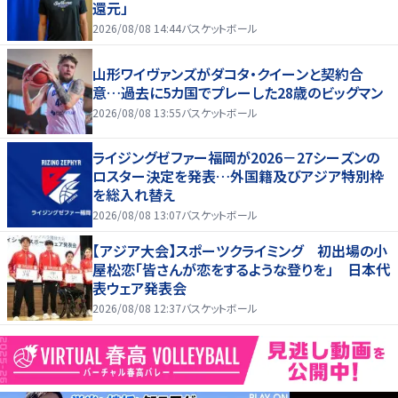
還元」
2026/08/08 14:44
バスケットボール
山形ワイヴァンズがダコタ・クイーンと契約合
意…過去に5カ国でプレーした28歳のビッグマン
2026/08/08 13:55
バスケットボール
ライジングゼファー福岡が2026－27シーズンの
ロスター決定を発表…外国籍及びアジア特別枠
を総入れ替え
2026/08/08 13:07
バスケットボール
【アジア大会】スポーツクライミング 初出場の小
屋松恋「皆さんが恋をするような登りを」 日本代
表ウェア発表会
2026/08/08 12:37
バスケットボール