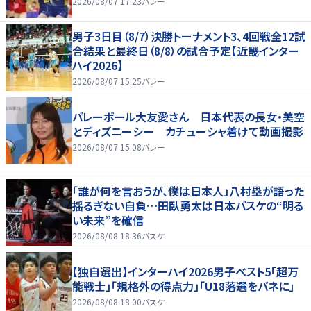
2026/08/07 17:23
バレー
男子3日目（8/7）決勝トーナメント3、4回戦全12試
合結果と最終日（8/8）の試合予定【近畿インター
ハイ2026】
2026/08/07 15:25
バレー
バレーボール大友愛さん 日本代表の長女・美空
とディズニーシー カチューシャ着けて動画撮影
2026/08/07 15:08
バレー
「誰が何を言おうが、僕は日本人」八村塁が語った
揺るぎない自負…田臥勇太は日本バスケの“明る
い未来”を確信
2026/08/08 18:36
バスケ
【独自選出】インターハイ2026男子ベスト5「超万
能戦士」「規格外の得点力」「U18落選をバネに」
2026/08/08 18:00
バスケ