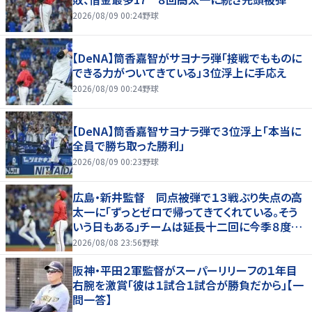
2026/08/09 00:24
野球
【DeNA】筒香嘉智がサヨナラ弾「接戦でもものに
できる力がついてきている」３位浮上に手応え
2026/08/09 00:24
野球
【DeNA】筒香嘉智サヨナラ弾で３位浮上「本当に
全員で勝ち取った勝利」
2026/08/09 00:23
野球
広島・新井監督 同点被弾で１３戦ぶり失点の高
太一に「ずっとゼロで帰ってきてくれている。そう
いう日もある」チームは延長十二回に今季８度目
サヨナラ負け
2026/08/08 23:56
野球
阪神・平田２軍監督がスーパーリリーフの１年目
右腕を激賞「彼は１試合１試合が勝負だから」【一
問一答】