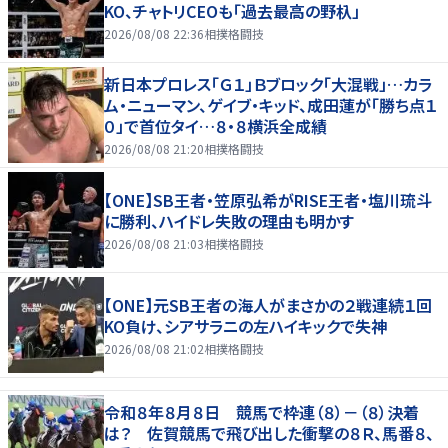
KO、チャトリCEOも「過去最高の野杁」
2026/08/08 22:36
相撲格闘技
新日本プロレス「Ｇ１」Ｂブロック「大混戦」…カラ
ム・ニューマン、ゲイブ・キッド、成田蓮が「勝ち点１
０」で首位タイ…８・８横浜全成績
2026/08/08 21:20
相撲格闘技
【ONE】SB王者・笠原弘希がRISE王者・塩川琉斗
に勝利、ハイドレ失敗の理由も明かす
2026/08/08 21:03
相撲格闘技
【ONE】元SB王者の海人がまさかの２戦連続１回
KO負け、シアサラニの左ハイキックで失神
2026/08/08 21:02
相撲格闘技
令和８年８月８日 競馬で枠連（８）－（８）決着
は？ 佐賀競馬で飛び出した衝撃の８Ｒ、馬番８、