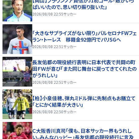
【岡山】ブラウンノア賢信がJ1初ゴール「敵がいっ
ぱいいたので、思い切り振り抜いた」
2026/08/08 22:55
サッカー
「大きなサプライズがない限り」バルセロナFWフェ
ラン・トーレス 移籍金92億円でパリSGへ
2026/08/08 22:51
サッカー
長友佑都の現役続行表明に日本代表で共闘の町
田ＦＷが喜び「また同じ舞台に戻ってきてくれたの
がうれしい」
2026/08/08 22:51
サッカー
【柏】小泉佳穂、弾丸ミドル弾に先制点もお膳立て
「とにかく結果が大きい」
2026/08/08 22:50
サッカー
Ｃ大阪香川真司「僕も、日本サッカー界もうれし
い。みんなハッピー」長友佑都の現役続行に言及