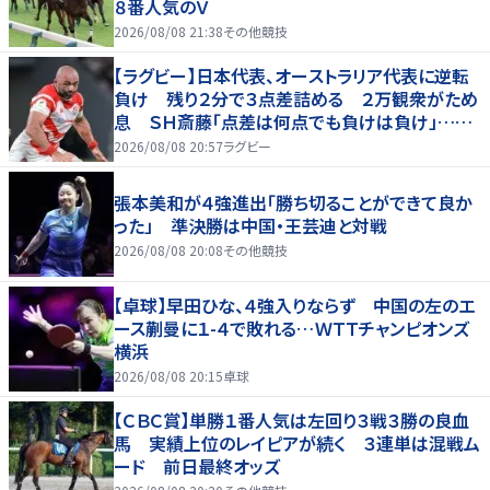
８番人気のＶ
2026/08/08 21:38
その他競技
【ラグビー】日本代表、オーストラリア代表に逆転
負け 残り２分で３点差詰める ２万観衆がため
息 ＳＨ斎藤「点差は何点でも負けは負け」…前
半にＳＯ伊藤龍が先制トライ、３２ー３５で惜敗
2026/08/08 20:57
ラグビー
張本美和が４強進出「勝ち切ることができて良か
った」 準決勝は中国・王芸迪と対戦
2026/08/08 20:08
その他競技
【卓球】早田ひな、４強入りならず 中国の左のエ
ース蒯曼に１-４で敗れる…ＷＴＴチャンピオンズ
横浜
2026/08/08 20:15
卓球
【ＣＢＣ賞】単勝１番人気は左回り３戦３勝の良血
馬 実績上位のレイピアが続く ３連単は混戦ム
ード 前日最終オッズ