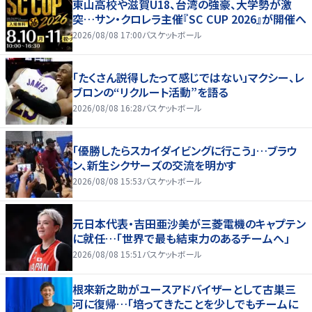
東山高校や滋賀U18、台湾の強豪、大学勢が激
突…サン・クロレラ主催『SC CUP 2026』が開催へ
2026/08/08 17:00
バスケットボール
「たくさん説得したって感じではない」マクシー、レ
ブロンの“リクルート活動”を語る
2026/08/08 16:28
バスケットボール
「優勝したらスカイダイビングに行こう」…ブラウ
ン、新生シクサーズの交流を明かす
2026/08/08 15:53
バスケットボール
元日本代表・吉田亜沙美が三菱電機のキャプテン
に就任…「世界で最も結束力のあるチームへ」
2026/08/08 15:51
バスケットボール
根來新之助がユースアドバイザーとして古巣三
河に復帰…「培ってきたことを少しでもチームに