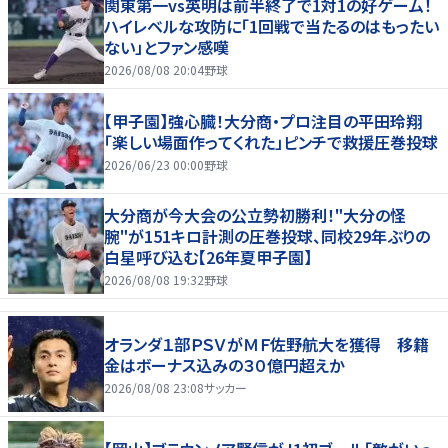
関東第一vs英明は前半終了で1対1の好ゲーム！
ハイレベルな攻防に「1回戦で当たるのはもったい
ない」とファン感嘆
2026/08/08 20:04
野球
【甲子園】強心臓！大分商・プロ注目の平田玲翔
「楽しい場面作ってくれた」ピンチで救援圧巻投球
2026/06/23 00:00
野球
大分商が今大会の公立勢初勝利！"大分の怪
腕"が151キロ計測の圧巻投球、同校29年ぶりの
白星呼び込む【26年夏甲子園】
2026/08/08 19:32
野球
オランダ１部ＰＳＶがＭＦ佐野航大を獲得 移籍
金はボーナス込みの３０億円超えか
2026/08/08 23:08
サッカー