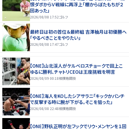
恨ダボからＶ戦線に再浮上「棚からぼたもちが２
回あった」
2026/08/08 17:52
ゴルフ
最終日は初の首位＆最終組 吉澤柚月は初優勝へ
「やるべきことをやりたい」
2026/08/08 17:47
ゴルフ
【ONE】山北渓人がケルベロスチョークで田上こ
ゆるに勝利、チャトリCEOは王座挑戦を明言
2026/08/09 00:18
相撲格闘技
【ONE】海人をKOしたシアサラニ「キックかパンチ
で反撃する時に腕が下がる。そこを狙った」
2026/08/08 22:48
相撲格闘技
【ONE】野杁正明が左フックでリウ・メンヤンを１回