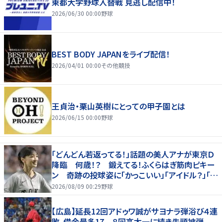
東都大学野球入替戦 見逃し配信中！
2026/06/30 00:00
野球
BEST BODY JAPANをライブ配信！
2026/04/01 00:00
その他競技
王貞治・栗山英樹にとっての甲子園とは
2026/06/15 00:00
野球
「どんどん若返ってる！」話題の美人アナが東京Ｄ
降臨 何歳！？ 鍛えてる！ふくらはぎ筋肉ピキー
ン 奇跡の投球姿に「かっこいい」「アイドル？」「女
神」
2026/08/09 00:29
野球
【広島】延長12回アドゥワ誠がサヨナラ弾浴び４連
敗、借金最多17 ８回高太一に続き先頭被弾