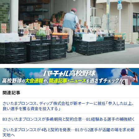
関連記事
さいたまブロンコス、ディップ株式会社が新オーナーに就任「参入した以上、
良い選手を獲る資金を投入する」
B3さいたまブロンコスが多嶋朝飛と契約合意…B1経験ある選手の補強続く
さいたまブロンコスが4名と契約を発表…B1から2選手が活躍の場を求め新
天地へ