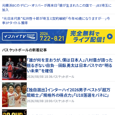
元横浜BCのデビン・オリバーが再来日「娘が生まれたこの国で…」B3埼玉に
加入
“元日本代表”松井啓十郎が埼玉と契約継続「今年40歳になりますが…」今
季3Pタイトル獲得
バスケットボール
の新着記事
「誰が何を言おうが、僕は日本人」八村塁が語った
揺るぎない自負…田臥勇太は日本バスケの“明る
い未来”を確信
2026/08/08 18:36
バスケットボール
【独自選出】インターハイ2026男子ベスト5「超万
能戦士」「規格外の得点力」「U18落選をバネに」
2026/08/08 18:00
バスケットボール