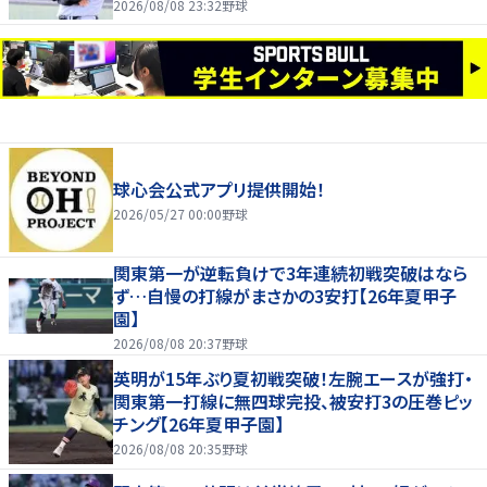
2026/08/08 23:32
野球
球心会公式アプリ提供開始！
2026/05/27 00:00
野球
関東第一が逆転負けで3年連続初戦突破はなら
ず…自慢の打線がまさかの3安打【26年夏甲子
園】
2026/08/08 20:37
野球
英明が15年ぶり夏初戦突破！左腕エースが強打・
関東第一打線に無四球完投、被安打3の圧巻ピッ
チング【26年夏甲子園】
2026/08/08 20:35
野球