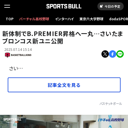
今日の予定
TOP
バーチャル高校野球
インターハイ
東京六大学野球
dodaSPO
（新しいタブ
新体制でB.PREMIER昇格へ一丸…さいたま
ブロンコス新ユニ公開
2025.07.14 15:14
さい…
記事全文を見る
バスケットボール