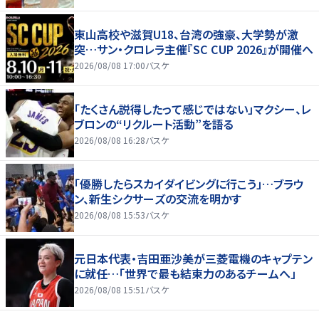
東山高校や滋賀U18、台湾の強豪、大学勢が激
突…サン・クロレラ主催『SC CUP 2026』が開催へ
2026/08/08 17:00
バスケ
「たくさん説得したって感じではない」マクシー、レ
ブロンの“リクルート活動”を語る
2026/08/08 16:28
バスケ
「優勝したらスカイダイビングに行こう」…ブラウ
ン、新生シクサーズの交流を明かす
2026/08/08 15:53
バスケ
元日本代表・吉田亜沙美が三菱電機のキャプテン
に就任…「世界で最も結束力のあるチームへ」
2026/08/08 15:51
バスケ