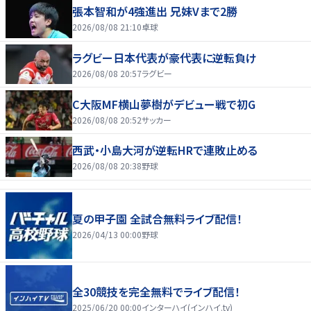
張本智和が4強進出 兄妹Vまで2勝
2026/08/08 21:10
卓球
ラグビー日本代表が豪代表に逆転負け
2026/08/08 20:57
ラグビー
C大阪MF横山夢樹がデビュー戦で初G
2026/08/08 20:52
サッカー
西武・小島大河が逆転HRで連敗止める
2026/08/08 20:38
野球
夏の甲子園 全試合無料ライブ配信！
2026/04/13 00:00
野球
全30競技を完全無料でライブ配信！
2025/06/20 00:00
インターハイ(インハイ.tv)