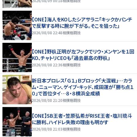
2026/08/09 00:18
相撲格闘技
【ONE】海人をKOしたシアサラニ「キックかパンチ
で反撃する時に腕が下がる。そこを狙った」
2026/08/08 22:48
相撲格闘技
【ONE】野杁正明が左フックでリウ・メンヤンを１回
KO、チャトリCEOも「過去最高の野杁」
2026/08/08 22:36
相撲格闘技
新日本プロレス「Ｇ１」Ｂブロック「大混戦」…カラ
ム・ニューマン、ゲイブ・キッド、成田蓮が「勝ち点１
０」で首位タイ…８・８横浜全成績
2026/08/08 21:20
相撲格闘技
【ONE】SB王者・笠原弘希がRISE王者・塩川琉斗
に勝利、ハイドレ失敗の理由も明かす
2026/08/08 21:03
相撲格闘技