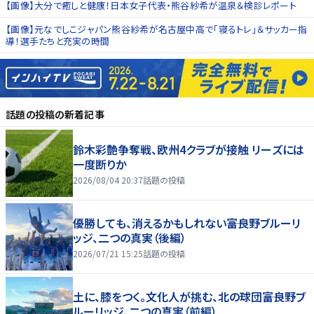
【画像】大分で癒しと健康！日本女子代表・熊谷紗希が温泉＆検診レポート
【画像】元なでしこジャパン熊谷紗希が名古屋中高で「寝るトレ」＆サッカー指
導！選手たちと充実の時間
話題の投稿
の新着記事
鈴木彩艶争奪戦、欧州4クラブが接触 リーズには
一度断りか
2026/08/04 20:37
話題の投稿
優勝しても、消えるかもしれない――富良野ブルーリ
ッジ、二つの真実（後編）
2026/07/21 15:25
話題の投稿
土に、膝をつく。文化人が挑む、北の球団――富良野ブ
ルーリッジ、二つの真実（前編）