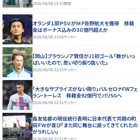
2026/08/08 19:32
野球
オランダ１部ＰＳＶがＭＦ佐野航大を獲得 移籍
金はボーナス込みの３０億円超えか
2026/08/08 23:08
サッカー
【岡山】ブラウンノア賢信がJ1初ゴール「敵がいっ
ぱいいたので、思い切り振り抜いた」
2026/08/08 22:55
サッカー
「大きなサプライズがない限り」バルセロナFWフェ
ラン・トーレス 移籍金92億円でパリSGへ
2026/08/08 22:51
サッカー
長友佑都の現役続行表明に日本代表で共闘の町
田ＦＷが喜び「また同じ舞台に戻ってきてくれたの
がうれしい」
2026/08/08 22:51
サッカー