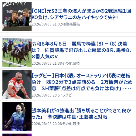
【ONE】元SB王者の海人がまさかの２戦連続１回
KO負け、シアサラニの左ハイキックで失神
2026/08/08 21:02
相撲格闘技
令和８年８月８日 競馬で枠連（８）－（８）決着
は？ 佐賀競馬で飛び出した衝撃の８Ｒ、馬番８、
８番人気のＶ
2026/08/08 21:38
その他競技
【ラグビー】日本代表、オーストラリア代表に逆転
負け 残り２分で３点差詰める ２万観衆がため
息 ＳＨ斎藤「点差は何点でも負けは負け」…前
半にＳＯ伊藤龍が先制トライ、３２ー３５で惜敗
2026/08/08 20:57
ラグビー
張本美和が４強進出「勝ち切ることができて良か
った」 準決勝は中国・王芸迪と対戦
2026/08/08 20:08
その他競技