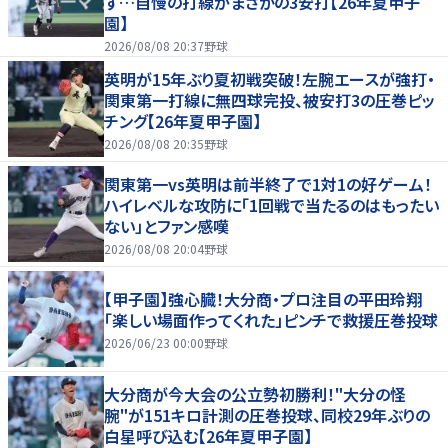
ず…自慢の打線がまさかの3安打【26年夏甲子
園】
2026/08/08 20:37
野球
英明が15年ぶり夏初戦突破！左腕エースが強打・
関東第一打線に無四球完投、被安打3の圧巻ピッ
チング【26年夏甲子園】
2026/08/08 20:35
野球
関東第一vs英明は前半終了で1対1の好ゲーム！
ハイレベルな攻防に「1回戦で当たるのはもったい
ない」とファン感嘆
2026/08/08 20:04
野球
【甲子園】強心臓！大分商・プロ注目の平田玲翔
「楽しい場面作ってくれた」ピンチで救援圧巻投球
2026/06/23 00:00
野球
大分商が今大会の公立勢初勝利！"大分の怪
腕"が151キロ計測の圧巻投球、同校29年ぶりの
白星呼び込む【26年夏甲子園】