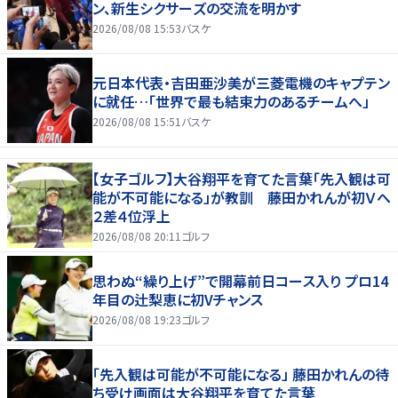
ン、新生シクサーズの交流を明かす
2026/08/08 15:53
バスケ
元日本代表・吉田亜沙美が三菱電機のキャプテン
に就任…「世界で最も結束力のあるチームへ」
2026/08/08 15:51
バスケ
【女子ゴルフ】大谷翔平を育てた言葉「先入観は可
能が不可能になる」が教訓 藤田かれんが初Ｖへ
２差４位浮上
2026/08/08 20:11
ゴルフ
思わぬ“繰り上げ”で開幕前日コース入り プロ14
年目の辻梨恵に初Vチャンス
2026/08/08 19:23
ゴルフ
「先入観は可能が不可能になる」 藤田かれんの待
ち受け画面は大谷翔平を育てた言葉