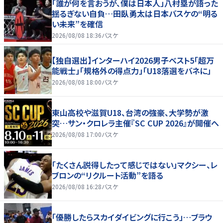
「誰が何を言おうが、僕は日本人」八村塁が語った
揺るぎない自負…田臥勇太は日本バスケの“明る
い未来”を確信
2026/08/08 18:36
バスケ
【独自選出】インターハイ2026男子ベスト5「超万
能戦士」「規格外の得点力」「U18落選をバネに」
2026/08/08 18:00
バスケ
東山高校や滋賀U18、台湾の強豪、大学勢が激
突…サン・クロレラ主催『SC CUP 2026』が開催へ
2026/08/08 17:00
バスケ
「たくさん説得したって感じではない」マクシー、レ
ブロンの“リクルート活動”を語る
2026/08/08 16:28
バスケ
「優勝したらスカイダイビングに行こう」…ブラウ