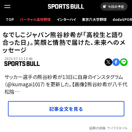
今日の予定
TOP
バーチャル高校野球
インターハイ
東京六大学野球
dodaSPO
（新しいタブ
なでしこジャパン熊谷紗希が「高校生と語り
合った日」。笑顔と情熱で届けた、未来へのメ
ッセージ
2025.07.13 13:46
サッカー選手の熊谷紗希が13日に自身のインスタグラム
（@kumagai1017）を更新した。【画像】熊谷紗希が八千代
松陰…
記事全文を見る
話題の投稿
ライフスタイル