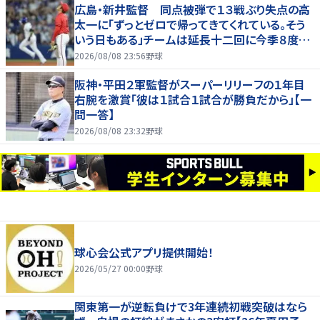
広島・新井監督 同点被弾で１３戦ぶり失点の高
太一に「ずっとゼロで帰ってきてくれている。そう
いう日もある」チームは延長十二回に今季８度目
サヨナラ負け
2026/08/08 23:56
野球
阪神・平田２軍監督がスーパーリリーフの１年目
右腕を激賞「彼は１試合１試合が勝負だから」【一
問一答】
2026/08/08 23:32
野球
球心会公式アプリ提供開始！
2026/05/27 00:00
野球
関東第一が逆転負けで3年連続初戦突破はなら