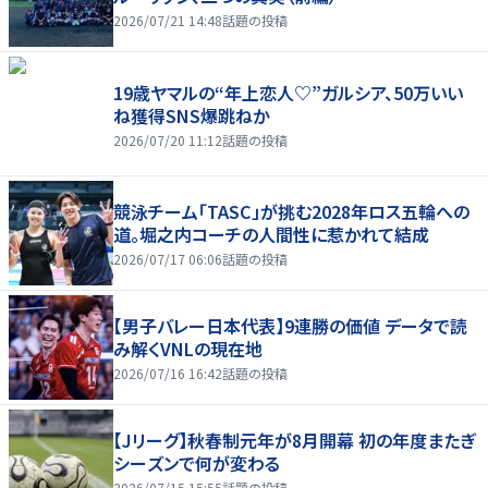
2026/07/21 14:48
話題の投稿
19歳ヤマルの“年上恋人♡”ガルシア、50万いい
ね獲得SNS爆跳ねか
2026/07/20 11:12
話題の投稿
競泳チーム「TASC」が挑む2028年ロス五輪への
道。堀之内コーチの人間性に惹かれて結成
2026/07/17 06:06
話題の投稿
【男子バレー日本代表】9連勝の価値 データで読
み解くVNLの現在地
2026/07/16 16:42
話題の投稿
【Jリーグ】秋春制元年が8月開幕 初の年度またぎ
シーズンで何が変わる
2026/07/15 15:55
話題の投稿