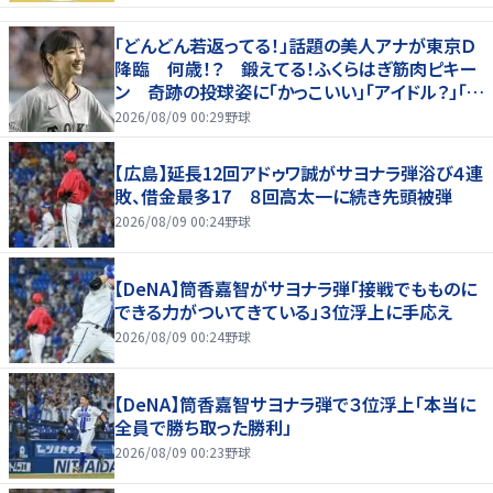
「どんどん若返ってる！」話題の美人アナが東京Ｄ
降臨 何歳！？ 鍛えてる！ふくらはぎ筋肉ピキー
ン 奇跡の投球姿に「かっこいい」「アイドル？」「女
神」
2026/08/09 00:29
野球
【広島】延長12回アドゥワ誠がサヨナラ弾浴び４連
敗、借金最多17 ８回高太一に続き先頭被弾
2026/08/09 00:24
野球
【DeNA】筒香嘉智がサヨナラ弾「接戦でもものに
できる力がついてきている」３位浮上に手応え
2026/08/09 00:24
野球
【DeNA】筒香嘉智サヨナラ弾で３位浮上「本当に
全員で勝ち取った勝利」
2026/08/09 00:23
野球