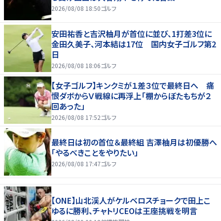
2026/08/08 18:50
ゴルフ
安田祐香と吉沢柚月が首位に並び、1打差3位に
金田久美子、河本結は17位 国内女子ゴルフ第2
日
2026/08/08 18:06
ゴルフ
【女子ゴルフ】キンクミが１差３位で最終日へ 痛
恨ダボからＶ戦線に再浮上「棚からぼたもちが２
回あった」
2026/08/08 17:52
ゴルフ
最終日は初の首位＆最終組 吉澤柚月は初優勝へ
「やるべきことをやりたい」
2026/08/08 17:47
ゴルフ
【ONE】山北渓人がケルベロスチョークで田上こ
ゆるに勝利、チャトリCEOは王座挑戦を明言