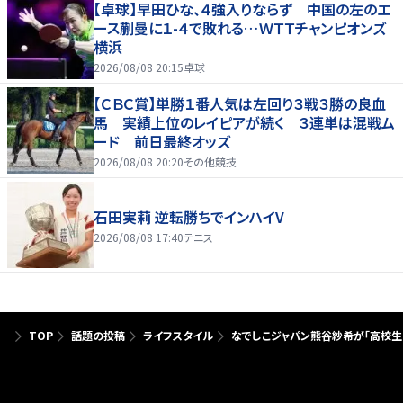
【卓球】早田ひな、４強入りならず 中国の左のエ
ース蒯曼に１-４で敗れる…ＷＴＴチャンピオンズ
横浜
2026/08/08 20:15
卓球
【ＣＢＣ賞】単勝１番人気は左回り３戦３勝の良血
馬 実績上位のレイピアが続く ３連単は混戦ム
ード 前日最終オッズ
2026/08/08 20:20
その他競技
石田実莉 逆転勝ちでインハイV
2026/08/08 17:40
テニス
TOP
話題の投稿
ライフスタイル
なでしこジャパン熊谷紗希が「高校生