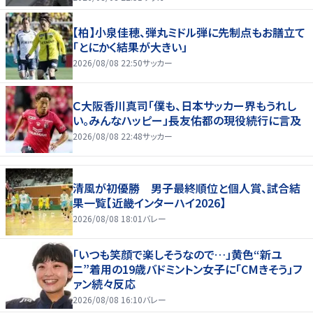
【柏】小泉佳穂、弾丸ミドル弾に先制点もお膳立て
「とにかく結果が大きい」
2026/08/08 22:50
サッカー
Ｃ大阪香川真司「僕も、日本サッカー界もうれし
い。みんなハッピー」長友佑都の現役続行に言及
2026/08/08 22:48
サッカー
清風が初優勝 男子最終順位と個人賞、試合結
果一覧【近畿インターハイ2026】
2026/08/08 18:01
バレー
「いつも笑顔で楽しそうなので…」黄色“新ユ
ニ”着用の19歳バドミントン女子に「CMきそう」フ
ァン続々反応
2026/08/08 16:10
バレー