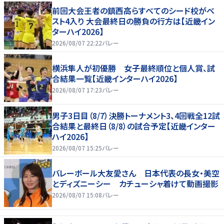
前回大会王者の鎮西高らすべてのシード校がベ
スト4入り 大会最終日の勝負の行方は【近畿イン
ターハイ2026】
2026/08/07 22:22
バレー
横浜隼人が初優勝 女子最終順位と個人賞、試
合結果一覧【近畿インターハイ2026】
2026/08/07 17:23
バレー
男子3日目（8/7）決勝トーナメント3、4回戦全12試
合結果と最終日（8/8）の試合予定【近畿インター
ハイ2026】
2026/08/07 15:25
バレー
バレーボール大友愛さん 日本代表の長女・美空
とディズニーシー カチューシャ着けて動画撮影
2026/08/07 15:08
バレー