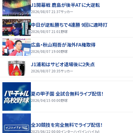
J1開幕戦 鹿島が後半ATに大逆転
2026/08/07 21:37
サッカー
中日が逆転勝ちで4連勝 9回に適時打
2026/08/07 21:01
野球
広島・秋山翔吾が海外FA権取得
2026/08/07 19:00
野球
J1浦和はサビオ退場後に2失点
2026/08/07 20:35
サッカー
夏の甲子園 全試合無料ライブ配信！
2026/04/15 00:00
野球
全30競技を完全無料でライブ配信！
2025/06/22 00:00
インターハイ(インハイ.tv)