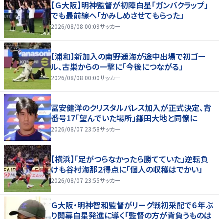
【Ｇ大阪】明神監督が初陣白星「ガンバクラップ」
でも最前線へ「かみしめさせてもらった」
2026/08/08 00:09
サッカー
【浦和】新加入の南野遥海が途中出場で初ゴー
ル、古巣からの一撃に「今後につながる」
2026/08/08 00:00
サッカー
冨安健洋のクリスタルパレス加入が正式決定、背
番号17「望んでいた場所」鎌田大地と同僚に
2026/08/07 23:58
サッカー
【横浜】「足がつらなかったら勝てていた」逆転負
けも谷村海那２得点に「個人の収穫はでかい」
2026/08/07 23:55
サッカー
Ｇ大阪・明神智和監督がリーグ戦初采配で６年ぶ
り開幕白星発進に導く「監督の方が背負うものは