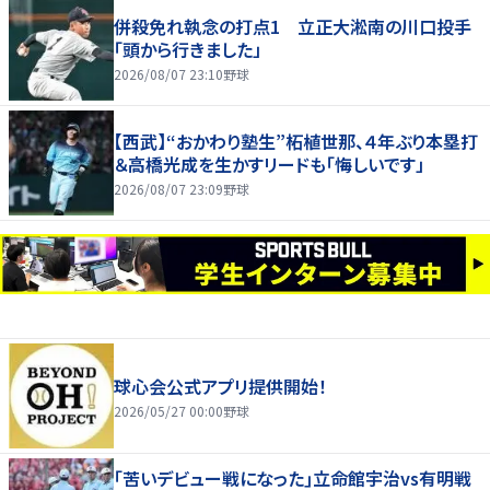
併殺免れ執念の打点1 立正大淞南の川口投手
「頭から行きました」
2026/08/07 23:10
野球
【西武】“おかわり塾生”柘植世那、４年ぶり本塁打
＆高橋光成を生かすリードも「悔しいです」
2026/08/07 23:09
野球
球心会公式アプリ提供開始！
2026/05/27 00:00
野球
｢苦いデビュー戦になった｣立命館宇治vs有明戦