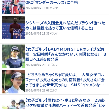
OKC「サンダーガールズ」に合格
2026/08/07 19:01
バスケ
シクサーズの入団会見へ臨んだブラウン「勝つた
めには犠牲を払って互いを信頼すること」
2026/08/07 18:33
バスケ
【女子ゴルフ】ＢＡＢＹＭＯＮＳＴＥＲのライブを満
喫 安田祐香「みんなかわいい。刺激になる」 ３
勝目へ１差５位発進
2026/08/07 23:10
ゴルフ
「どちらもめちゃくちゃ可愛いよ」 人気女子ゴル
ファーがお父さん犬との対面報告「お父さんに会
ってきました♥♥真っ白」 ＳＮＳ「イケメンなお
父さん」「白戸家入りするんですか？」
2026/08/07 23:08
ゴルフ
【女子ゴルフ】憧れはイ・ボミと勝みなみ ２３歳・
池ケ谷瑠菜が４連続バーディーで首位発進「ビッ