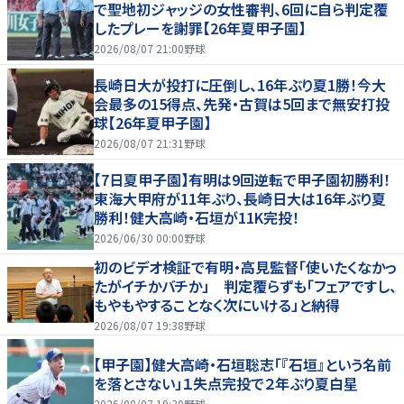
で聖地初ジャッジの女性審判、6回に自ら判定覆
したプレーを謝罪【26年夏甲子園】
2026/08/07 21:00
野球
長崎日大が投打に圧倒し、16年ぶり夏1勝！今大
会最多の15得点、先発・古賀は5回まで無安打投
球【26年夏甲子園】
2026/08/07 21:31
野球
【7日夏甲子園】有明は9回逆転で甲子園初勝利！
東海大甲府が11年ぶり、長崎日大は16年ぶり夏
勝利！健大高崎・石垣が11K完投！
2026/06/30 00:00
野球
初のビデオ検証で有明・高見監督「使いたくなかっ
たがイチかバチか」 判定覆らずも「フェアですし、
もやもやすることなく次にいける」と納得
2026/08/07 19:38
野球
【甲子園】健大高崎・石垣聡志「『石垣』という名前
を落とさない」１失点完投で２年ぶり夏白星
2026/08/07 19:30
野球