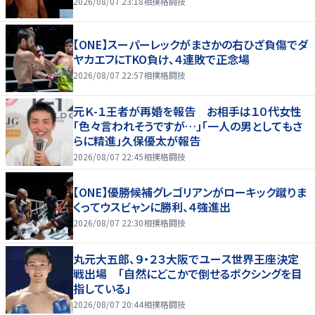
2026/08/07 23:18
相撲格闘技
【ONE】スーパーレックがまさかの右ひざ負傷でダ
ヤカエフにTKO負け、４連敗で正念場
2026/08/07 22:57
相撲格闘技
元Ｋ-１王者が再婚を報告 お相手は１０代女性
「色々言われそうですが…」「一人の男としてもさ
らに精進」久保優太が報告
2026/08/07 22:45
相撲格闘技
【ONE】優勝候補グレゴリアンがローキック蹴りま
くってウスビャンに勝利、４強進出
2026/08/07 22:30
相撲格闘技
丸元大五郎、９・２３大阪でユース世界王座決定
戦出場 「自然にどこかで倒せるボクシングを目
指している」
2026/08/07 20:44
相撲格闘技