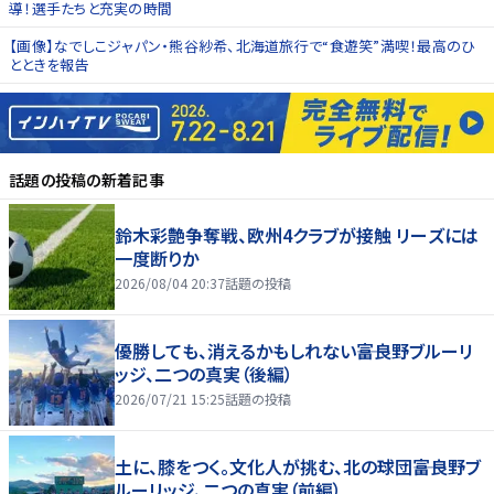
導！選手たちと充実の時間
【画像】なでしこジャパン・熊谷紗希、北海道旅行で“食遊笑”満喫！最高のひ
とときを報告
話題の投稿
の新着記事
鈴木彩艶争奪戦、欧州4クラブが接触 リーズには
一度断りか
2026/08/04 20:37
話題の投稿
優勝しても、消えるかもしれない――富良野ブルーリ
ッジ、二つの真実（後編）
2026/07/21 15:25
話題の投稿
土に、膝をつく。文化人が挑む、北の球団――富良野ブ
ルーリッジ、二つの真実（前編）