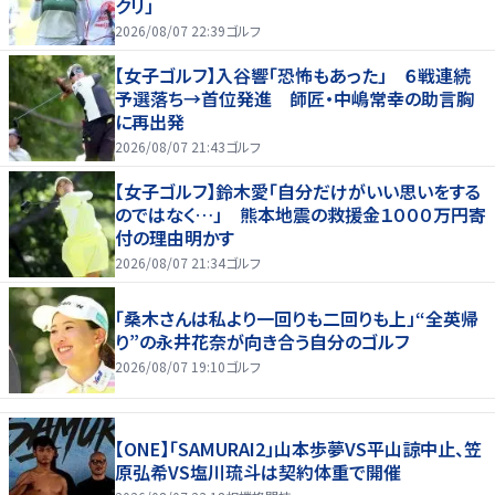
クリ」
2026/08/07 22:39
ゴルフ
【女子ゴルフ】入谷響「恐怖もあった」 ６戦連続
予選落ち→首位発進 師匠・中嶋常幸の助言胸
に再出発
2026/08/07 21:43
ゴルフ
【女子ゴルフ】鈴木愛「自分だけがいい思いをする
のではなく…」 熊本地震の救援金１０００万円寄
付の理由明かす
2026/08/07 21:34
ゴルフ
「桑木さんは私より一回りも二回りも上」“全英帰
り”の永井花奈が向き合う自分のゴルフ
2026/08/07 19:10
ゴルフ
【ONE】「SAMURAI2」山本歩夢VS平山諒中止、笠
原弘希VS塩川琉斗は契約体重で開催