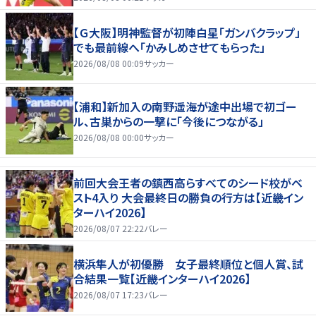
【Ｇ大阪】明神監督が初陣白星「ガンバクラップ」
でも最前線へ「かみしめさせてもらった」
2026/08/08 00:09
サッカー
【浦和】新加入の南野遥海が途中出場で初ゴー
ル、古巣からの一撃に「今後につながる」
2026/08/08 00:00
サッカー
前回大会王者の鎮西高らすべてのシード校がベ
スト4入り 大会最終日の勝負の行方は【近畿イン
ターハイ2026】
2026/08/07 22:22
バレー
横浜隼人が初優勝 女子最終順位と個人賞、試
合結果一覧【近畿インターハイ2026】
2026/08/07 17:23
バレー