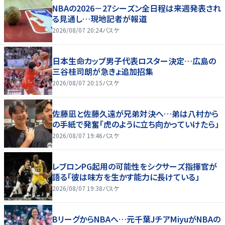
NBAの2026－27シーズン全日程は来週発表され
る見通し…現地記者が報道
2026/08/07 20:24
バスケ
日本生命カップ男子代表ロスター決定…広島の
三谷桂司朗が急きょ追加招集
2026/08/07 20:15
バスケ
佐藤凪と佐藤久遠が兄弟対決へ…弟は八村から
の手紙で発奮「虎のように立ち向かっていけたら」
2026/08/07 19:46
バスケ
レブロンPG起用の可能性をシクサーズ指揮官が
語る「彼は味方を生かす能力に長けている」
2026/08/07 19:38
バスケ
BリーグからNBAへ…元千葉JチアMiyuがNBAの