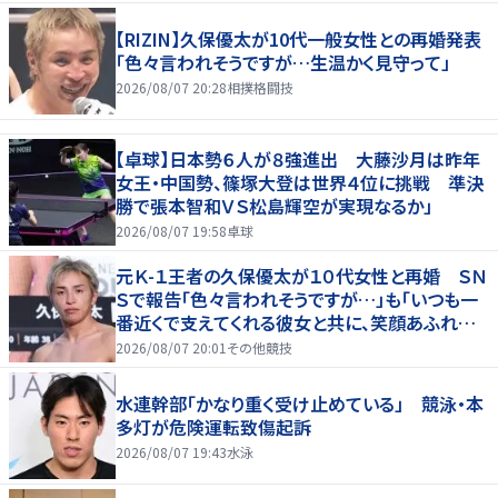
【RIZIN】久保優太が10代一般女性との再婚発表
「色々言われそうですが…生温かく見守って」
2026/08/07 20:28
相撲格闘技
【卓球】日本勢６人が８強進出 大藤沙月は昨年
女王・中国勢、篠塚大登は世界４位に挑戦 準決
勝で張本智和ＶＳ松島輝空が実現なるか」
2026/08/07 19:58
卓球
元Ｋ-１王者の久保優太が１０代女性と再婚 ＳＮ
Ｓで報告「色々言われそうですが…」も「いつも一
番近くで支えてくれる彼女と共に、笑顔あふれる
家庭を築いていきたい」
2026/08/07 20:01
その他競技
水連幹部「かなり重く受け止めている」 競泳・本
多灯が危険運転致傷起訴
2026/08/07 19:43
水泳