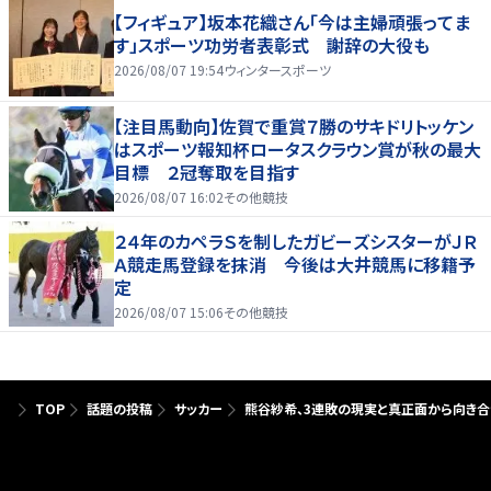
【フィギュア】坂本花織さん「今は主婦頑張ってま
す」スポーツ功労者表彰式 謝辞の大役も
2026/08/07 19:54
ウィンタースポーツ
【注目馬動向】佐賀で重賞７勝のサキドリトッケン
はスポーツ報知杯ロータスクラウン賞が秋の最大
目標 ２冠奪取を目指す
2026/08/07 16:02
その他競技
２４年のカペラＳを制したガビーズシスターがＪＲ
Ａ競走馬登録を抹消 今後は大井競馬に移籍予
定
2026/08/07 15:06
その他競技
TOP
話題の投稿
サッカー
熊谷紗希、3連敗の現実と真正面から向き合う