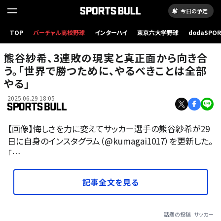
今日の予定
TOP
バーチャル高校野球
インターハイ
東京六大学野球
dodaSPO
（新しいタブ
熊谷紗希、3連敗の現実と真正面から向き合
う。「世界で勝つために、やるべきことは全部
やる」
2025.06.29 18:05
【画像】悔しさを力に変えてサッカー選手の熊谷紗希が29
日に自身のインスタグラム（@kumagai1017）を更新した。
「…
記事全文を見る
話題の投稿
サッカー