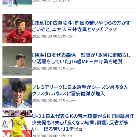
【鹿島】DF広瀬陸斗「鹿島の若いやつらの方がす
ごいぞと」ニヤリ、三井寺眞とマッチアップ
2026/08/08 00:53
サッカー
【横浜】日本代表森保一監督が「本当に素晴らし
い活躍をしていた」16歳MF三井寺眞を絶賛
2026/08/08 00:47
サッカー
プレミアリーグに日本選手がシーズン最多９人
クリスタルパレスに冨安健洋が加入
2026/08/08 00:44
サッカー
Ｕ-２１日本代表ＧＫの荒木琉偉がＧＫで開幕最年
少先発も３失点「良くない結果。課題、反省が多
い」 ほろ苦いＪ１デビュー
2026/08/08 00:21
サッカー