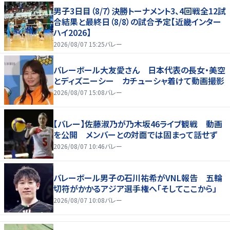
男子3日目（8/7）決勝トーナメント3、4回戦全12試
合結果と最終日（8/8）の試合予定【近畿インター
ハイ2026】
2026/08/07 15:25
バレー
バレーボール大友愛さん 日本代表の長女・美空
とディズニーシー カチューシャ着けて動画撮影
2026/08/07 15:08
バレー
【バレー】佐藤淑乃が乃木坂46ライブ観戦 動画
を公開 メンバーとの対面では固まって話せず
2026/08/07 10:46
バレー
バレーボール男子の石川祐希がVNL報告 五輪
切符がかかるアジア選手権へ「そしてここから」
2026/08/07 10:08
バレー