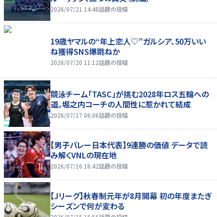
2026/07/21 14:48
話題の投稿
19歳ヤマルの“年上恋人♡”ガルシア、50万いい
ね獲得SNS爆跳ねか
2026/07/20 11:12
話題の投稿
競泳チーム「TASC」が挑む2028年ロス五輪への
道。堀之内コーチの人間性に惹かれて結成
2026/07/17 06:06
話題の投稿
【男子バレー日本代表】9連勝の価値 データで読
み解くVNLの現在地
2026/07/16 16:42
話題の投稿
【Jリーグ】秋春制元年が8月開幕 初の年度またぎ
シーズンで何が変わる
2026/07/15 15:55
話題の投稿