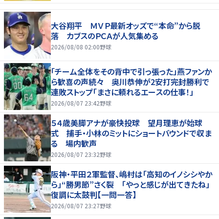
大谷翔平 ＭＶＰ最新オッズで“本命”から脱
落 カブスのＰＣＡが人気集める
2026/08/08 02:00
野球
「チーム全体をその背中で引っ張った」燕ファンか
ら歓喜の声続々 奥川恭伸が2安打完封勝利で
連敗ストップ「まさに頼れるエースの仕事！」
2026/08/07 23:42
野球
５４歳美脚アナが豪快投球 望月理恵が始球
式 捕手・小林のミットにショートバウンドで収ま
る 場内歓声
2026/08/07 23:32
野球
阪神・平田２軍監督、嶋村は「高知のイノシシやか
ら」“勝男節”さく裂 「やっと感じが出てきたね」
復調に太鼓判【一問一答】
2026/08/07 23:27
野球