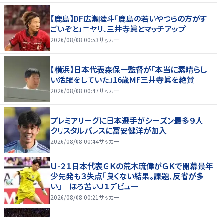
【鹿島】DF広瀬陸斗「鹿島の若いやつらの方がす
ごいぞと」ニヤリ、三井寺眞とマッチアップ
2026/08/08 00:53
サッカー
【横浜】日本代表森保一監督が「本当に素晴らし
い活躍をしていた」16歳MF三井寺眞を絶賛
2026/08/08 00:47
サッカー
プレミアリーグに日本選手がシーズン最多９人
クリスタルパレスに冨安健洋が加入
2026/08/08 00:44
サッカー
Ｕ-２１日本代表ＧＫの荒木琉偉がＧＫで開幕最年
少先発も３失点「良くない結果。課題、反省が多
い」 ほろ苦いＪ１デビュー
2026/08/08 00:21
サッカー