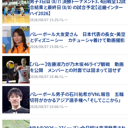
男子3日目（8/7）決勝トーナメント3、4回戦全12試
合結果と最終日（8/8）の試合予定【近畿インター
ハイ2026】
2026/08/07 15:25
バレー
バレーボール大友愛さん 日本代表の長女・美空
とディズニーシー カチューシャ着けて動画撮影
2026/08/07 15:08
バレー
【バレー】佐藤淑乃が乃木坂46ライブ観戦 動画
を公開 メンバーとの対面では固まって話せず
2026/08/07 10:46
バレー
バレーボール男子の石川祐希がVNL報告 五輪
切符がかかるアジア選手権へ「そしてここから」
2026/08/07 10:08
バレー
NBAの2026－27シーズン全日程は来週発表され