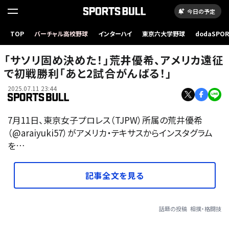
今日の予定
TOP
バーチャル高校野球
インターハイ
東京六大学野球
dodaSPO
（新しいタブ
「サソリ固め決めた！」荒井優希、アメリカ遠征
で初戦勝利「あと2試合がんばる！」
2025.07.11 23:44
7月11日、東京女子プロレス（TJPW）所属の荒井優希
（@araiyuki57）がアメリカ・テキサスからインスタグラム
を…
記事全文を見る
話題の投稿
相撲・格闘技