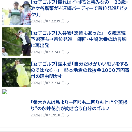
【女子ゴルフ】憧れはイ・ボミと勝みなみ ２３歳・
池ケ谷瑠菜が４連続バーディーで首位発進「ビッ
クリ」
2026/08/07 22:39
ゴルフ
【女子ゴルフ】入谷響「恐怖もあった」 ６戦連続
予選落ち→首位発進 師匠・中嶋常幸の助言胸
に再出発
2026/08/07 21:43
ゴルフ
【女子ゴルフ】鈴木愛「自分だけがいい思いをする
のではなく…」 熊本地震の救援金１０００万円寄
付の理由明かす
2026/08/07 21:34
ゴルフ
「桑木さんは私より一回りも二回りも上」“全英帰
り”の永井花奈が向き合う自分のゴルフ
2026/08/07 19:10
ゴルフ