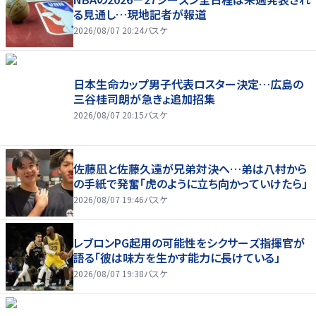
る見通し…現地記者が報道
2026/08/07 20:24
バスケ
日本生命カップ男子代表ロスター決定…広島の
三谷桂司朗が急きょ追加招集
2026/08/07 20:15
バスケ
佐藤凪と佐藤久遠が兄弟対決へ…弟は八村から
の手紙で発奮「虎のように立ち向かっていけたら」
2026/08/07 19:46
バスケ
レブロンPG起用の可能性をシクサーズ指揮官が
語る「彼は味方を生かす能力に長けている」
2026/08/07 19:38
バスケ