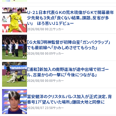
Ｕ-２１日本代表ＧＫの荒木琉偉がＧＫで開幕最年
少先発も３失点「良くない結果。課題、反省が多
い」 ほろ苦いＪ１デビュー
2026/08/08 00:21
サッカー
【Ｇ大阪】明神監督が初陣白星「ガンバクラップ」
でも最前線へ「かみしめさせてもらった」
2026/08/08 00:09
サッカー
【浦和】新加入の南野遥海が途中出場で初ゴー
ル、古巣からの一撃に「今後につながる」
2026/08/08 00:00
サッカー
冨安健洋のクリスタルパレス加入が正式決定、背
番号17「望んでいた場所」鎌田大地と同僚に
2026/08/07 23:58
サッカー