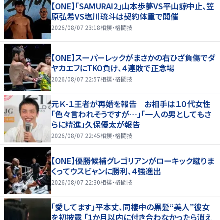
【ONE】「SAMURAI2」山本歩夢VS平山諒中止、笠
原弘希VS塩川琉斗は契約体重で開催
2026/08/07 23:18
相撲・格闘技
【ONE】スーパーレックがまさかの右ひざ負傷でダ
ヤカエフにTKO負け、４連敗で正念場
2026/08/07 22:57
相撲・格闘技
元Ｋ-１王者が再婚を報告 お相手は１０代女性
「色々言われそうですが…」「一人の男としてもさ
らに精進」久保優太が報告
2026/08/07 22:45
相撲・格闘技
【ONE】優勝候補グレゴリアンがローキック蹴りま
くってウスビャンに勝利、４強進出
2026/08/07 22:30
相撲・格闘技
「愛してます」平本丈、同棲中の黒髪“美人”彼女
を初披露 「1か月以内に付き合わなかったら消え