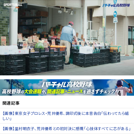
関連記事
【画像】東京女子プロレス・荒井優希、調印式後に本音告白「伝わってたら嬉
しい」
【画像】里村明衣子、荒井優希との初対決に感慨「心技体すべてに芯がある」