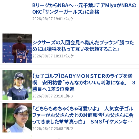
BリーグからNBAへ…元千葉JチアMiyuがNBAの
OKC「サンダーガールズ」に合格
2026/08/07 19:01
バスケ
シクサーズの入団会見へ臨んだブラウン「勝つた
めには犠牲を払って互いを信頼すること」
2026/08/07 18:33
バスケ
【女子ゴルフ】ＢＡＢＹＭＯＮＳＴＥＲのライブを満
喫 安田祐香「みんなかわいい。刺激になる」 ３
勝目へ１差５位発進
2026/08/07 23:10
ゴルフ
「どちらもめちゃくちゃ可愛いよ」 人気女子ゴル
ファーがお父さん犬との対面報告「お父さんに会
ってきました♥♥真っ白」 ＳＮＳ「イケメンなお
父さん」「白戸家入りするんですか？」
2026/08/07 23:08
ゴルフ