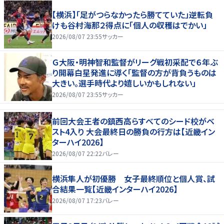
【横浜】「足がつらなかったら勝てていた」逆転負
けも谷村海那２得点に「個人の収穫はでかい」
2026/08/07 23:55
サッカー
Ｇ大阪・明神智和監督がリーグ戦初采配で６年ぶ
り開幕白星発進に導く「監督の方が背負うものは
大きい。選手時代より嬉しいかもしれない」
2026/08/07 23:55
サッカー
前回大会王者の鎮西高らすべてのシード校がベ
スト4入り 大会最終日の勝負の行方は【近畿イン
ターハイ2026】
2026/08/07 22:22
バレー
横浜隼人が初優勝 女子最終順位と個人賞、試
合結果一覧【近畿インターハイ2026】
2026/08/07 17:23
バレー