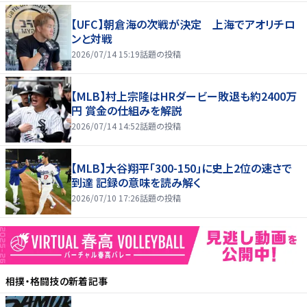
【UFC】朝倉海の次戦が決定 上海でアオリチロ
ンと対戦
2026/07/14 15:19
話題の投稿
【MLB】村上宗隆はHRダービー敗退も約2400万
円 賞金の仕組みを解説
2026/07/14 14:52
話題の投稿
【MLB】大谷翔平「300-150」に史上2位の速さで
到達 記録の意味を読み解く
2026/07/10 17:26
話題の投稿
相撲・格闘技
の新着記事