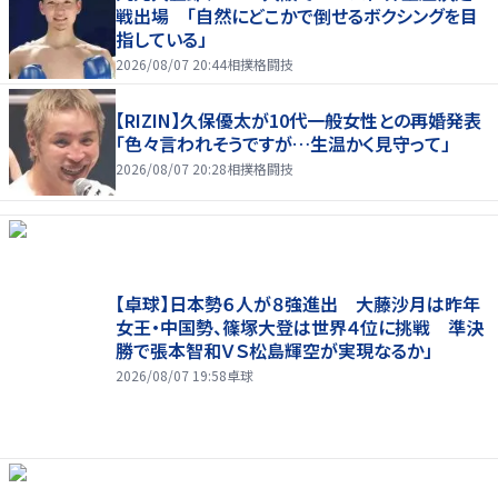
戦出場 「自然にどこかで倒せるボクシングを目
指している」
2026/08/07 20:44
相撲格闘技
【RIZIN】久保優太が10代一般女性との再婚発表
「色々言われそうですが…生温かく見守って」
2026/08/07 20:28
相撲格闘技
【卓球】日本勢６人が８強進出 大藤沙月は昨年
女王・中国勢、篠塚大登は世界４位に挑戦 準決
勝で張本智和ＶＳ松島輝空が実現なるか」
2026/08/07 19:58
卓球