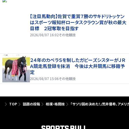
【注目馬動向】佐賀で重賞７勝のサキドリトッケン
はスポーツ報知杯ロータスクラウン賞が秋の最大
目標 ２冠奪取を目指す
2026/08/07 16:02
その他競技
２４年のカペラＳを制したガビーズシスターがＪＲ
Ａ競走馬登録を抹消 今後は大井競馬に移籍予
定
2026/08/07 15:06
その他競技
TOP
話題の投稿
相撲・格闘技
「サソリ固め決めた！」荒井優希、アメリ