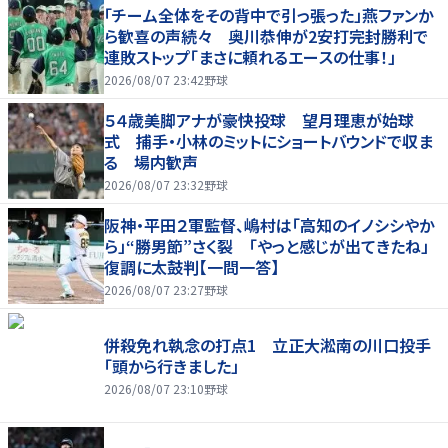
「チーム全体をその背中で引っ張った」燕ファンか
ら歓喜の声続々 奥川恭伸が2安打完封勝利で
連敗ストップ「まさに頼れるエースの仕事！」
2026/08/07 23:42
野球
５４歳美脚アナが豪快投球 望月理恵が始球
式 捕手・小林のミットにショートバウンドで収ま
る 場内歓声
2026/08/07 23:32
野球
阪神・平田２軍監督、嶋村は「高知のイノシシやか
ら」“勝男節”さく裂 「やっと感じが出てきたね」
復調に太鼓判【一問一答】
2026/08/07 23:27
野球
併殺免れ執念の打点1 立正大淞南の川口投手
「頭から行きました」
2026/08/07 23:10
野球