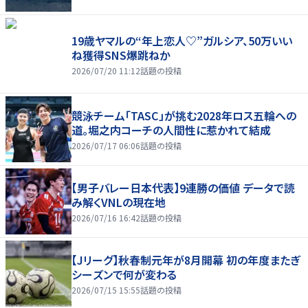
19歳ヤマルの“年上恋人♡”ガルシア、50万いい
ね獲得SNS爆跳ねか
2026/07/20 11:12
話題の投稿
競泳チーム「TASC」が挑む2028年ロス五輪への
道。堀之内コーチの人間性に惹かれて結成
2026/07/17 06:06
話題の投稿
【男子バレー日本代表】9連勝の価値 データで読
み解くVNLの現在地
2026/07/16 16:42
話題の投稿
【Jリーグ】秋春制元年が8月開幕 初の年度またぎ
シーズンで何が変わる
2026/07/15 15:55
話題の投稿