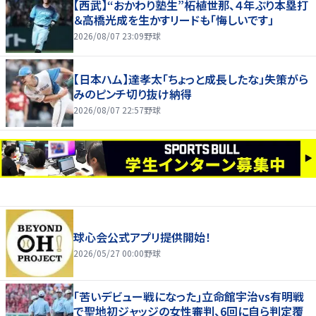
【西武】“おかわり塾生”柘植世那、４年ぶり本塁打
＆高橋光成を生かすリードも「悔しいです」
2026/08/07 23:09
野球
【日本ハム】達孝太「ちょっと成長したな」失策がら
みのピンチ切り抜け納得
2026/08/07 22:57
野球
球心会公式アプリ提供開始！
2026/05/27 00:00
野球
｢苦いデビュー戦になった｣立命館宇治vs有明戦
で聖地初ジャッジの女性審判、6回に自ら判定覆