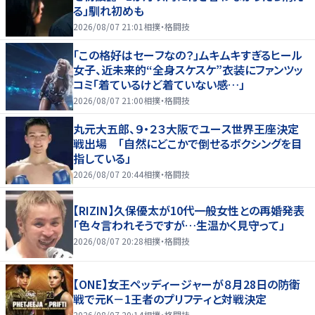
る」馴れ初めも
2026/08/07 21:01
相撲・格闘技
「この格好はセーフなの？」ムキムキすぎるヒール
女子、近未来的“全身スケスケ”衣装にファンツッ
コミ「着ているけど着ていない感…」
2026/08/07 21:00
相撲・格闘技
丸元大五郎、９・２３大阪でユース世界王座決定
戦出場 「自然にどこかで倒せるボクシングを目
指している」
2026/08/07 20:44
相撲・格闘技
【RIZIN】久保優太が10代一般女性との再婚発表
「色々言われそうですが…生温かく見守って」
2026/08/07 20:28
相撲・格闘技
【ONE】女王ペッディージャーが８月28日の防衛
戦で元K－1王者のプリフティと対戦決定
2026/08/07 20:14
相撲・格闘技