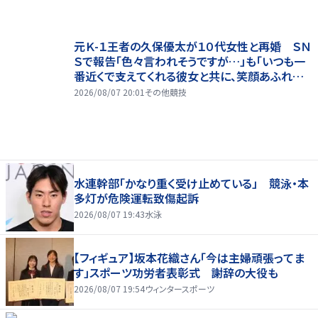
元Ｋ-１王者の久保優太が１０代女性と再婚 ＳＮ
Ｓで報告「色々言われそうですが…」も「いつも一
番近くで支えてくれる彼女と共に、笑顔あふれる
家庭を築いていきたい」
2026/08/07 20:01
その他競技
水連幹部「かなり重く受け止めている」 競泳・本
多灯が危険運転致傷起訴
2026/08/07 19:43
水泳
【フィギュア】坂本花織さん「今は主婦頑張ってま
す」スポーツ功労者表彰式 謝辞の大役も
2026/08/07 19:54
ウィンタースポーツ