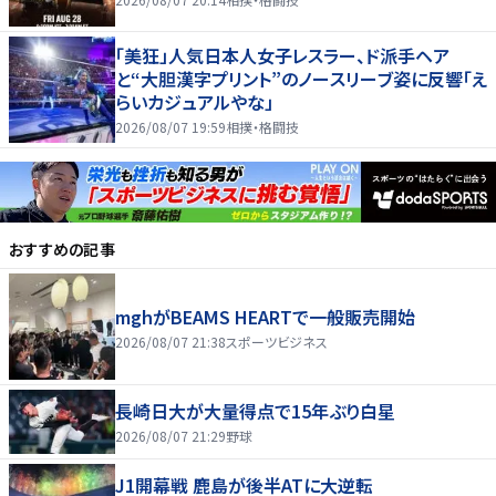
「美狂」人気日本人女子レスラー、ド派手ヘア
と“大胆漢字プリント”のノースリーブ姿に反響「え
らいカジュアルやな」
2026/08/07 19:59
相撲・格闘技
おすすめの記事
mghがBEAMS HEARTで一般販売開始
2026/08/07 21:38
スポーツビジネス
長崎日大が大量得点で15年ぶり白星
2026/08/07 21:29
野球
J1開幕戦 鹿島が後半ATに大逆転