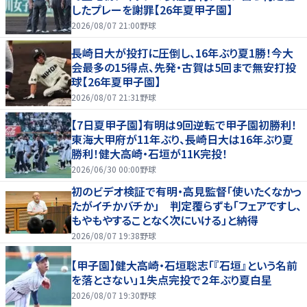
したプレーを謝罪【26年夏甲子園】
2026/08/07 21:00
野球
長崎日大が投打に圧倒し、16年ぶり夏1勝！今大
会最多の15得点、先発・古賀は5回まで無安打投
球【26年夏甲子園】
2026/08/07 21:31
野球
【7日夏甲子園】有明は9回逆転で甲子園初勝利！
東海大甲府が11年ぶり、長崎日大は16年ぶり夏
勝利！健大高崎・石垣が11K完投！
2026/06/30 00:00
野球
初のビデオ検証で有明・高見監督「使いたくなかっ
たがイチかバチか」 判定覆らずも「フェアですし、
もやもやすることなく次にいける」と納得
2026/08/07 19:38
野球
【甲子園】健大高崎・石垣聡志「『石垣』という名前
を落とさない」１失点完投で２年ぶり夏白星
2026/08/07 19:30
野球