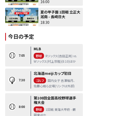
16:00
夏の甲子園 1回戦 立正大
淞南 - 長崎日大
18:30
今日の予定
MLB
7:05
野球
Rソックス(吉田正尚) vs.
Wソックス(村上宗隆)(8:10)ほか
北海道meiji カップ初日
7:30
ゴルフ
国内女子 吉澤柚月、
佐藤心結ら出場(リンクは外部)
第108回全国高校野球選手
権大会
8:00
野球
1回戦 東海大甲府 - 鶴
岡東ほか