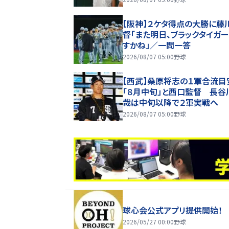
【阪神】２ケタ得点の大勝に藤
督「また明日、ブラックタイガ
すかね」／一問一答
2026/08/07 05:00
野球
【西武】桑原将志の１軍合流目
「８月中旬」と西口監督 長谷
哉は中旬以降で２軍実戦へ
2026/08/07 05:00
野球
球心会公式アプリ提供開始！
2026/05/27 00:00
野球