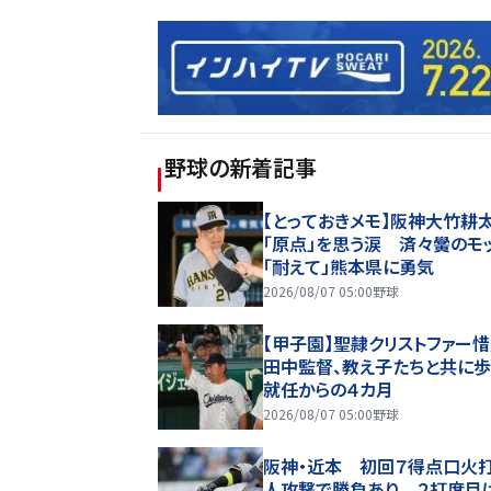
野球
の新着記事
【とっておきメモ】阪神大竹耕
「原点」を思う涙 済々黌のモ
「耐えて」熊本県に勇気
2026/08/07 05:00
野球
【甲子園】聖隷クリストファー
田中監督、教え子たちと共に
就任からの４カ月
2026/08/07 05:00
野球
阪神・近本 初回７得点口火打
人攻撃で勝負あり ２打席目