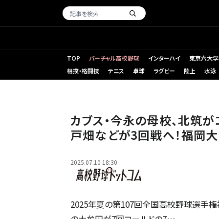
TOP
バーチャル高校野球
インターハイ
東京六大学
相撲・格闘技
テニス
卓球
ラグビー
陸上
水泳
写真はイメージ
カブス・今永の母校、北筑が
戸畑などが3回戦へ！福岡大
2025.07.10 18:30
2025年夏の第107回全国高校野球選手
の大牟田が7回コールドの7…