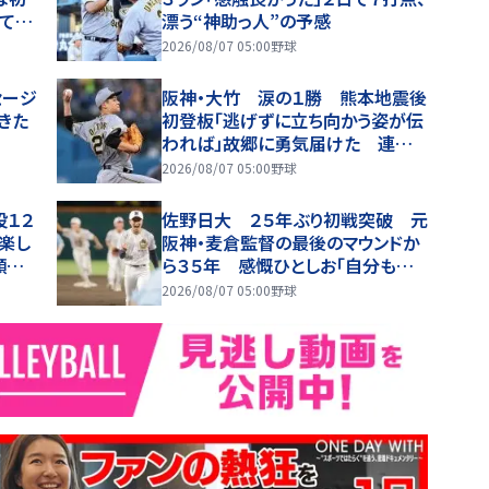
てよ
漂う“神助っ人”の予感
2026/08/07 05:00
野球
セージ
阪神・大竹 涙の１勝 熊本地震後
きた
初登板「逃げずに立ち向かう姿が伝
われば」故郷に勇気届けた 連敗
止めて今季４勝目
2026/08/07 05:00
野球
投１２
佐野日大 ２５年ぶり初戦突破 元
は楽し
阪神・麦倉監督の最後のマウンドか
顔貫
ら３５年 感慨ひとしお「自分ももっ
とやりたかった」
2026/08/07 05:00
野球