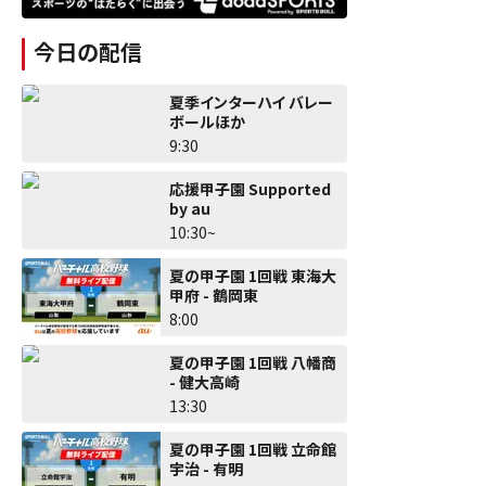
今日の配信
夏季インターハイ バレー
ボールほか
9:30
応援甲子園 Supported
by au
10:30~
夏の甲子園 1回戦 東海大
甲府 - 鶴岡東
8:00
夏の甲子園 1回戦 八幡商
- 健大高崎
13:30
夏の甲子園 1回戦 立命館
宇治 - 有明