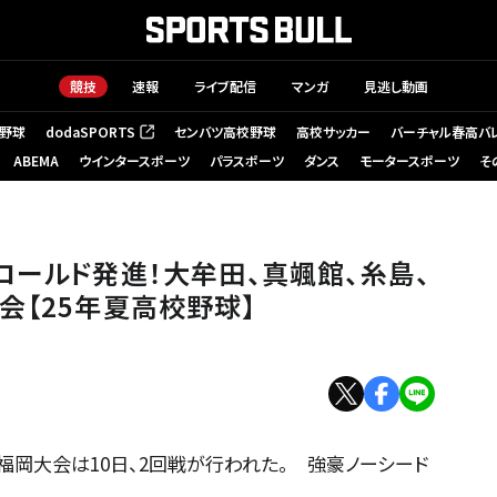
競技
速報
ライブ配信
マンガ
見逃し動画
野球
dodaSPORTS
センバツ高校野球
高校サッカー
バーチャル春高バ
（新しいタブで開く）
ABEMA
ウインタースポーツ
パラスポーツ
ダンス
モータースポーツ
そ
コールド発進！大牟田、真颯館、糸島、
会【25年夏高校野球】
権福岡大会は10日、2回戦が行われた。 強豪ノーシード