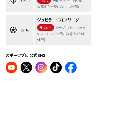
ゴルフ
米国男子 松山英樹、
久常涼ら出場(リンクは外部)
ジュピラー・プロ・リーグ
サッカー
クラブ・ブルージュ v
27:45
s. コルトレイク(倍井謙)(リンクは
外部)
スポーツブル 公式SNS