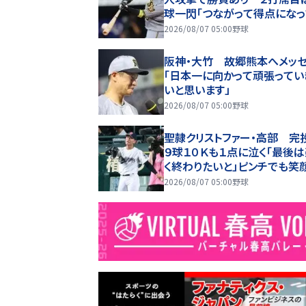
球一閃「つながって得点になっ
かった」
2026/08/07 05:00
野球
阪神・大竹 故郷熊本へメッ
「日本一に向かって頑張ってい
いと思います」
2026/08/07 05:00
野球
聖隷クリストファー・高部 完
９球１０Ｋも１点に泣く「最後
く終わりたいと」ピンチでも笑
いた
2026/08/07 05:00
野球