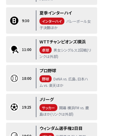
夏季インターハイ
9:30
インターハイ
バレーボール女
子決勝ほか
WTTチャンピオンズ横浜
11:00
卓球
男女シングルス2回戦(リ
ンクは外部)
プロ野球
18:00
野球
DeNA vs. 広島、日本ハ
ム vs. 楽天ほか
Jリーグ
19:25
サッカー
開幕 横浜FM vs. 鹿
島ほか(リンクは外部)
ウィンダム選手権2日目
19:50