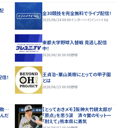
配
全30競技を完全無料でライブ配信！
2025/06/24 00:00
インターハイ(インハイ.tv)
東都大学野球入替戦 見逃し配信
中！
2026/06/30 00:00
野球
王貞治・栗山英樹にとっての甲子園
配信！
とは
2026/06/15 00:00
野球
惜敗…
【とっておきメモ】阪神大竹耕太郎が
歩んだ
「原点」を思う涙 済々黌のモットー
「耐えて」熊本県に勇気
2026/08/07 05:00
野球