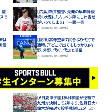
川監
【広島】新井監督、先発の早期降板
ースで
続く状況に「ブルペン陣にしわ寄せ
がいってしまう」／一問一答
2026/08/07 05:00
野球
安は
【阪神】高寺望夢７試合ぶり代打で
川信
適時打「どこで出てもしっかり」内
野、外野、代打、代走と活躍
2026/08/07 05:00
野球
【6日夏甲子園】神村学園が逆転で
九州対決制して2年ぶり、佐野日大・
鈴木が完封で投手戦制し25年ぶり