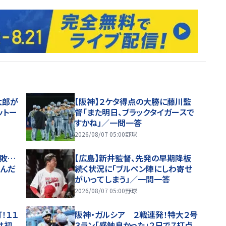
太郎が
【阪神】２ケタ得点の大勝に藤川監
ットー
督「また明日、ブラックタイガースで
すかね」／一問一答
2026/08/07 05:00
野球
惜敗…
【広島】新井監督、先発の早期降板
歩んだ
続く状況に「ブルペン陣にしわ寄せ
がいってしまう」／一問一答
2026/08/07 05:00
野球
！１１
阪神・ガルシア ２戦連発！特大２号
は初
３ラン「感触良かった」２日で７打点、