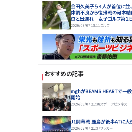
金田久美子ら４人が首位に
体調不良から復帰戦の河本結
位と出遅れ 女子ゴルフ第１
2026/08/07 18:11
ゴルフ
おすすめの記事
mghがBEAMS HEARTで一
開始
2026/08/07 21:38
スポーツビジネス
J1開幕戦 鹿島が後半ATに大
2026/08/07 21:37
サッカー