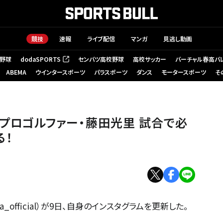
競技
速報
ライブ配信
マンガ
見逃し動画
野球
dodaSPORTS
センバツ高校野球
高校サッカー
バーチャル春高バ
（新しいタブで開く）
ABEMA
ウインタースポーツ
パラスポーツ
ダンス
モータースポーツ
そ
」プロゴルファー・藤田光里 試合で必
る！
ta_official）が9日、自身のインスタグラムを更新した。