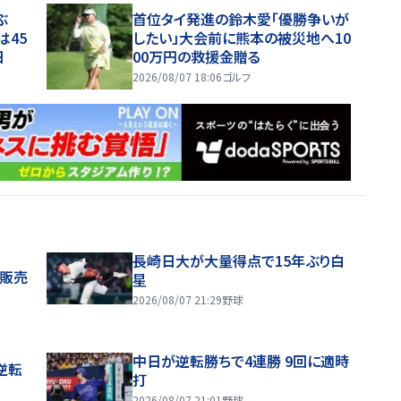
並ぶ
首位タイ発進の鈴木愛「優勝争いが
は45
したい」大会前に熊本の被災地へ10
日
00万円の救援金贈る
2026/08/07 18:06
ゴルフ
長崎日大が大量得点で15年ぶり白
般販売
星
2026/08/07 21:29
野球
中日が逆転勝ちで4連勝 9回に適時
逆転
打
2026/08/07 21:01
野球