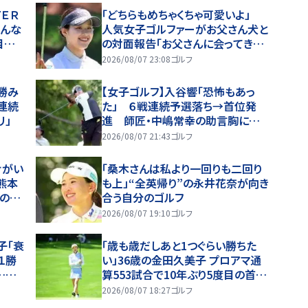
ＴＥＲ
「どちらもめちゃくちゃ可愛いよ」
みんな
人気女子ゴルファーがお父さん犬と
目へ１
の対面報告「お父さんに会ってきま
した♥♥真っ白」 ＳＮＳ「イケメン
2026/08/07 23:08
ゴルフ
なお父さん」「白戸家入りするんです
か？」
勝み
【女子ゴルフ】入谷響「恐怖もあっ
連続
た」 ６戦連続予選落ち→首位発
リ」
進 師匠・中嶋常幸の助言胸に再
出発
2026/08/07 21:43
ゴルフ
けがい
「桑木さんは私より一回りも二回り
熊本
も上」“全英帰り”の永井花奈が向き
付の理
合う自分のゴルフ
2026/08/07 19:10
ゴルフ
子「衰
「歳も歳だしあと1つぐらい勝ちた
１勝
い」36歳の金田久美子 プロアマ通
…ツ
算553試合で10年ぶり5度目の首位
発進
2026/08/07 18:27
ゴルフ