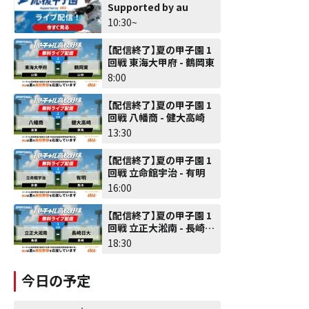
Supported by au
10:30~
【配信終了】夏の甲子園 1
回戦 東海大甲府 - 鶴岡東
8:00
【配信終了】夏の甲子園 1
回戦 八幡商 - 健大高崎
13:30
【配信終了】夏の甲子園 1
回戦 立命館宇治 - 有明
16:00
【配信終了】夏の甲子園 1
回戦 立正大淞南 - 長崎日
大
18:30
今日の予定