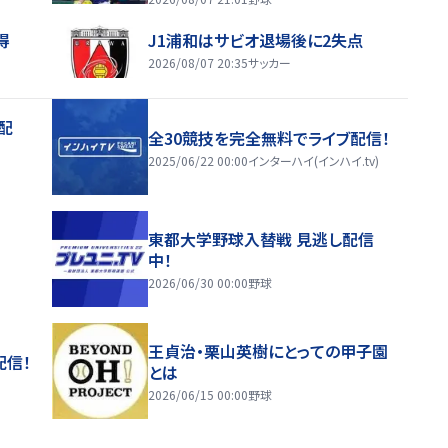
得
J1浦和はサビオ退場後に2失点
2026/08/07 20:35
サッカー
配
全30競技を完全無料でライブ配信！
2025/06/22 00:00
インターハイ(インハイ.tv)
東都大学野球入替戦 見逃し配信
中！
2026/06/30 00:00
野球
王貞治・栗山英樹にとっての甲子園
配信！
とは
2026/06/15 00:00
野球