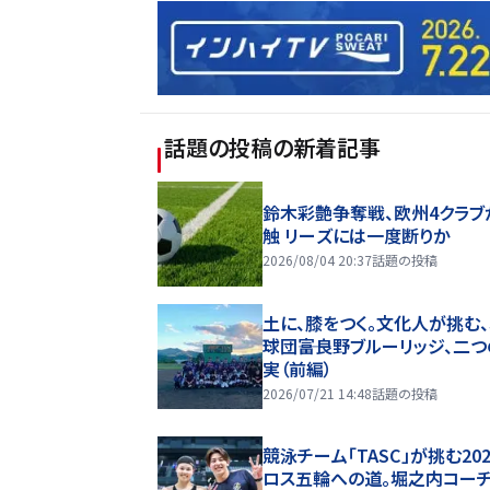
話題の投稿
の新着記事
鈴木彩艶争奪戦、欧州4クラブ
触 リーズには一度断りか
2026/08/04 20:37
話題の投稿
土に、膝をつく。文化人が挑む
球団――富良野ブルーリッジ、二
実（前編）
2026/07/21 14:48
話題の投稿
競泳チーム「TASC」が挑む20
ロス五輪への道。堀之内コー