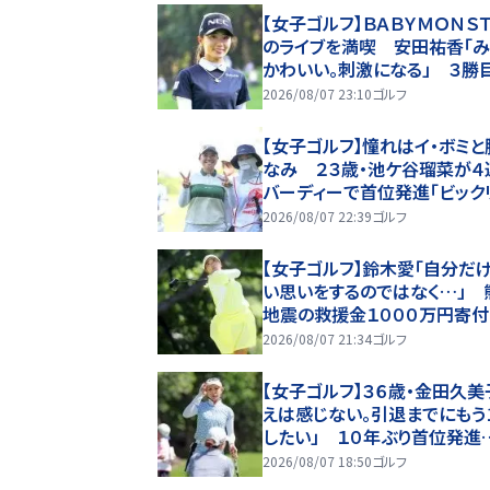
【女子ゴルフ】ＢＡＢＹＭＯＮＳ
のライブを満喫 安田祐香「
かわいい。刺激になる」 ３勝
差５位発進
2026/08/07 23:10
ゴルフ
【女子ゴルフ】憧れはイ・ボミと
なみ ２３歳・池ケ谷瑠菜が４
バーディーで首位発進「ビック
2026/08/07 22:39
ゴルフ
【女子ゴルフ】鈴木愛「自分だ
い思いをするのではなく…」 
地震の救援金１０００万円寄
由明かす
2026/08/07 21:34
ゴルフ
【女子ゴルフ】３６歳・金田久美
えは感じない。引退までにもう
したい」 １０年ぶり首位発進
アー３勝目狙う
2026/08/07 18:50
ゴルフ