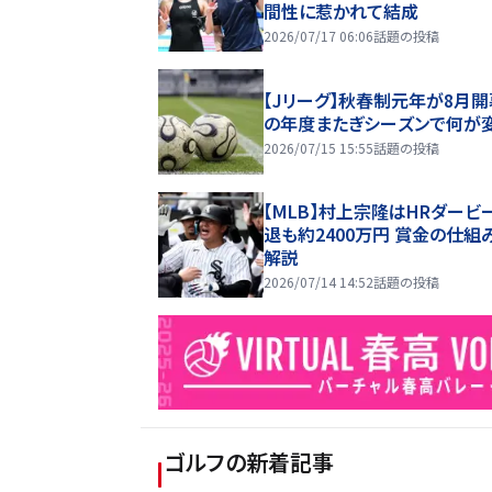
間性に惹かれて結成
2026/07/17 06:06
話題の投稿
【Jリーグ】秋春制元年が8月開
の年度またぎシーズンで何が
2026/07/15 15:55
話題の投稿
【MLB】村上宗隆はHRダービ
退も約2400万円 賞金の仕組
解説
2026/07/14 14:52
話題の投稿
ゴルフ
の新着記事