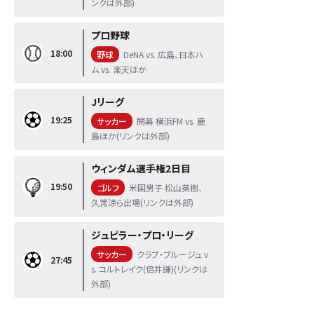
ンクは外部)
プロ野球
18:00
野球
DeNA vs. 広島、日本ハ
ム vs. 楽天ほか
Jリーグ
19:25
サッカー
開幕 横浜FM vs. 鹿
島ほか(リンクは外部)
ウィンダム選手権2日目
19:50
ゴルフ
米国男子 松山英樹、
久常涼ら出場(リンクは外部)
ジュピラー・プロ・リーグ
サッカー
クラブ・ブルージュ v
27:45
s. コルトレイク(倍井謙)(リンクは
外部)