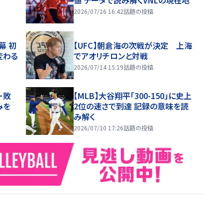
2026/07/16 16:42
話題の投稿
幕 初
【UFC】朝倉海の次戦が決定 上海
変わる
でアオリチロンと対戦
2026/07/14 15:19
話題の投稿
ー敗
【MLB】大谷翔平「300-150」に史上
みを
2位の速さで到達 記録の意味を読
み解く
2026/07/10 17:26
話題の投稿