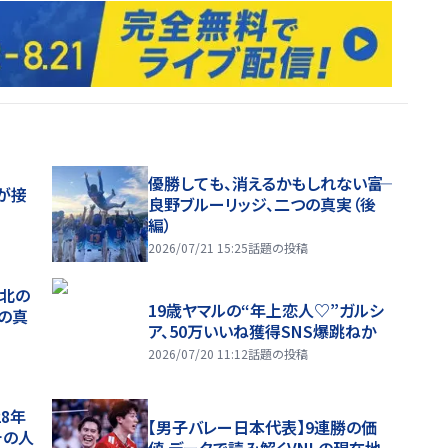
優勝しても、消えるかもしれない――富
が接
良野ブルーリッジ、二つの真実（後
編）
2026/07/21 15:25
話題の投稿
、北の
19歳ヤマルの“年上恋人♡”ガルシ
つの真
ア、50万いいね獲得SNS爆跳ねか
2026/07/20 11:12
話題の投稿
28年
【男子バレー日本代表】9連勝の価
チの人
値 データで読み解くVNLの現在地