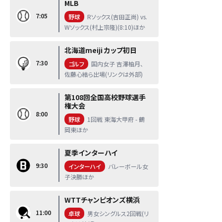
MLB
7:05
野球
Rソックス(吉田正尚) vs.
Wソックス(村上宗隆)(8:10)ほか
北海道meiji カップ初日
7:30
ゴルフ
国内女子 吉澤柚月、
佐藤心結ら出場(リンクは外部)
第108回全国高校野球選手
権大会
8:00
野球
1回戦 東海大甲府 - 鶴
岡東ほか
夏季インターハイ
9:30
インターハイ
バレーボール女
子決勝ほか
WTTチャンピオンズ横浜
11:00
卓球
男女シングルス2回戦(リ