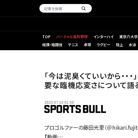
TOP
バーチャル高校野球
インターハイ
東京六大学
相撲・格闘技
テニス
卓球
ラグビー
陸上
水泳
「今は泥臭くていいから・・・
要な臨機応変さについて語
2025.07.10 01:50
プロゴルファーの藤田光里（＠hikari.fuji
【動画…