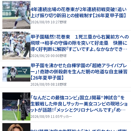
4年連続出場の花巻東が2年連続初戦突破！追い
上げ振り切り新田との接戦制す【26年夏甲子園】
2026/08/09 10:27
野球
甲子園騒然！花巻東 １死三塁から右翼前方への
飛球→相手の守備の隙を突いて好走塁 快勝に
導く好判断に解説「すごいですよ。なかなかできな
いプレー」
2026/06/20 00:00
野球
甲子園を沸かせた白樺学園の「超絶アライバプレ
ー」！奇跡の併殺劇を生んだ朝の地道な自主練習
【26年夏甲子園】
2026/08/09 08:18
野球
｢なんだこの最強コンビ｣国立J開幕“神試合”を
生観戦した仲良しサッカー美女コンビの現地ショ
ットが話題！｢メッシとクリロナレベルです｣｢めちゃ
くちゃ可愛い｣
2026/08/09 11:05
サッカー