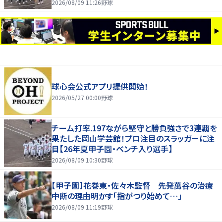
2026/08/09 11:26
野球
球心会公式アプリ提供開始！
2026/05/27 00:00
野球
チーム打率.197ながら堅守と勝負強さで3連覇を
果たした岡山学芸館！プロ注目のスラッガーに注
目【26年夏甲子園・ベンチ入り選手】
2026/08/09 10:30
野球
【甲子園】花巻東・佐々木監督 先発萬谷の治療
中断の理由明かす「指がつり始めて…」
2026/08/09 11:19
野球