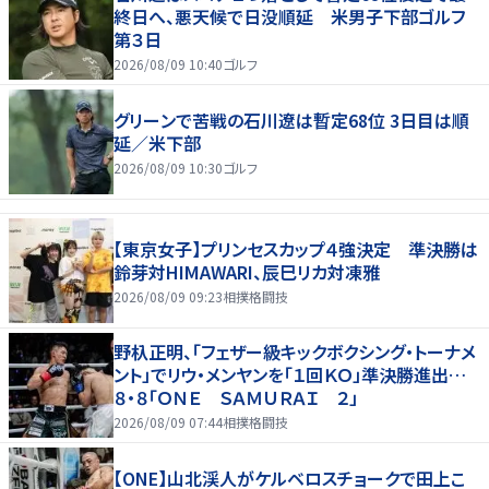
終日へ、悪天候で日没順延 米男子下部ゴルフ
第３日
2026/08/09 10:40
ゴルフ
グリーンで苦戦の石川遼は暫定68位 3日目は順
延／米下部
2026/08/09 10:30
ゴルフ
【東京女子】プリンセスカップ４強決定 準決勝は
鈴芽対HIMAWARI、辰巳リカ対凍雅
2026/08/09 09:23
相撲格闘技
野杁正明、「フェザー級キックボクシング・トーナメ
ント」でリウ・メンヤンを「１回ＫＯ」準決勝進出…
８・８「ＯＮＥ ＳＡＭＵＲＡＩ ２」
2026/08/09 07:44
相撲格闘技
【ONE】山北渓人がケルベロスチョークで田上こ