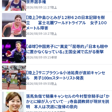
世界選手権
2026/08/09 11:27
陸上
【陸上】中島ひとみが１２秒６２の日本記録を樹
立 富士北麓ワールドトライアル 女子１００
メートル障害
2026/08/09 10:27
陸上
【卓球】中国男子に“異変”「屈辱的」「日本も眼中
に置かなくなっている」王国全滅で広がる衝撃
2026/08/09 09:15
卓球
【陸上】サニブラウン＆小池祐貴が直前キャンセ
ル 男子100mスタートリスト発表
2026/08/09 09:55
陸上
落馬負傷で騎乗キャンセルの今村聖奈騎手は「か
かとに線が入っていて…」寺島調教師が現状を説
明 本人は次週に復帰の意向