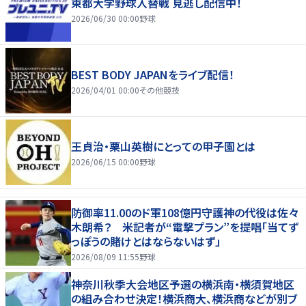
東都大学野球入替戦 見逃し配信中！
2026/06/30 00:00
野球
BEST BODY JAPANをライブ配信！
2026/04/01 00:00
その他競技
王貞治・栗山英樹にとっての甲子園とは
2026/06/15 00:00
野球
防御率11.00のド軍108億円守護神の代役は佐々
木朗希？ 米記者が“電撃プラン”を提唱「当てず
っぽうの賭けとはならないはず」
2026/08/09 11:55
野球
神奈川秋季大会地区予選の横浜南・横須賀地区
の組み合わせ決定！横浜商大、横浜商などが別ブ