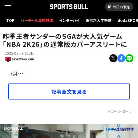
今日の予定
TOP
バーチャル高校野球
インターハイ
東京六大学野球
dodaSPO
SGAは王者サンダーが誇るトップスコアラー[写真]=Getty Images
（新しいタブ
昨季王者サンダーのSGAが大人気ゲーム
「NBA 2K26」の通常版カバーアスリートに
2025.07.09 11:41
7月…
記事全文を見る
バスケットボール