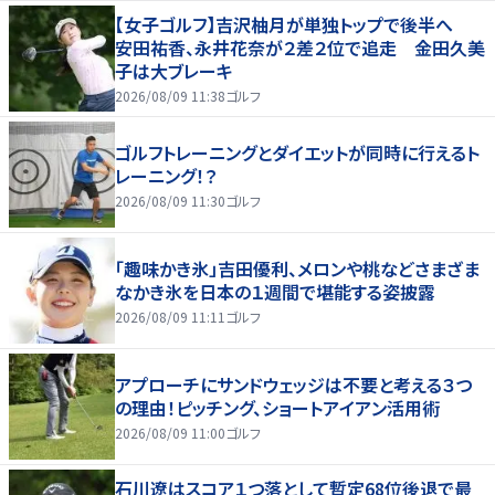
【女子ゴルフ】吉沢柚月が単独トップで後半へ
安田祐香、永井花奈が２差２位で追走 金田久美
子は大ブレーキ
2026/08/09 11:38
ゴルフ
ゴルフトレーニングとダイエットが同時に行えるト
レーニング！？
2026/08/09 11:30
ゴルフ
「趣味かき氷」吉田優利、メロンや桃などさまざま
なかき氷を日本の１週間で堪能する姿披露
2026/08/09 11:11
ゴルフ
アプローチにサンドウェッジは不要と考える３つ
の理由！ピッチング、ショートアイアン活用術
2026/08/09 11:00
ゴルフ
石川遼はスコア１つ落として暫定68位後退で最