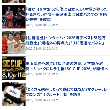
「誰が何を言おうが、僕は日本人」八村塁が語った
揺るぎない自負…田臥勇太は日本バスケの“明る
い未来”を確信
2026/08/08 18:36
バスケ
【独自選出】インターハイ2026男子ベスト5「超万
能戦士」「規格外の得点力」「U18落選をバネに」
2026/08/08 18:00
バスケ
東山高校や滋賀U18、台湾の強豪、大学勢が激
突…サン・クロレラ主催『SC CUP 2026』が開催へ
2026/08/08 17:00
バスケ
「たくさん説得したって感じではない」マクシー、レ
ブロンの“リクルート活動”を語る
2026/08/08 16:28
バスケ