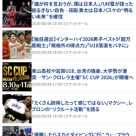
「誰が何を言おうが、僕は日本人」八村塁が語った
揺るぎない自負…田臥勇太は日本バスケの“明る
い未来”を確信
2026/08/08 18:36
バスケットボール
【独自選出】インターハイ2026男子ベスト5「超万
能戦士」「規格外の得点力」「U18落選をバネに」
2026/08/08 18:00
バスケットボール
東山高校や滋賀U18、台湾の強豪、大学勢が激
突…サン・クロレラ主催『SC CUP 2026』が開催へ
2026/08/08 17:00
バスケットボール
「たくさん説得したって感じではない」マクシー、レ
ブロンの“リクルート活動”を語る
2026/08/08 16:28
バスケットボール
「優勝したらスカイダイビングに行こう」…ブラウ