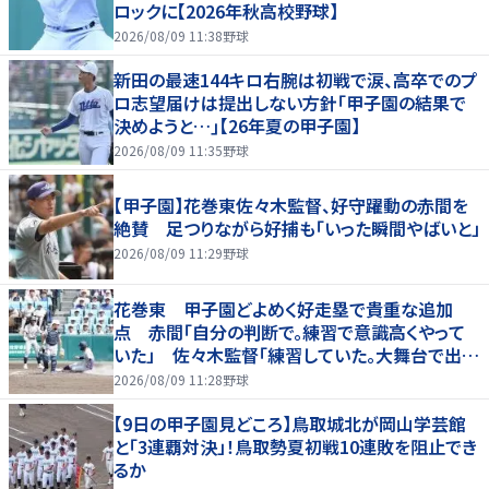
ロックに【2026年秋高校野球】
2026/08/09 11:38
野球
新田の最速144キロ右腕は初戦で涙、高卒でのプ
ロ志望届けは提出しない方針｢甲子園の結果で
決めようと…｣【26年夏の甲子園】
2026/08/09 11:35
野球
【甲子園】花巻東佐々木監督、好守躍動の赤間を
絶賛 足つりながら好捕も「いった瞬間やばいと」
2026/08/09 11:29
野球
花巻東 甲子園どよめく好走塁で貴重な追加
点 赤間「自分の判断で。練習で意識高くやって
いた」 佐々木監督「練習していた。大舞台で出た
のはうれしい」
2026/08/09 11:28
野球
【9日の甲子園見どころ】鳥取城北が岡山学芸館
と「3連覇対決」！鳥取勢夏初戦10連敗を阻止でき
るか