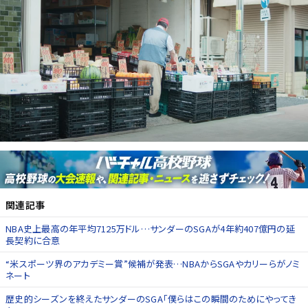
関連記事
NBA史上最高の年平均7125万ドル…サンダーのSGAが4年約407億円の延
長契約に合意
“米スポーツ界のアカデミー賞”候補が発表…NBAからSGAやカリーらがノミ
ネート
歴史的シーズンを終えたサンダーのSGA「僕らはこの瞬間のためにやってき