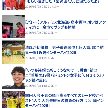
｢もらい泣きした｣｢薬師田くん、立派だったよ｣
2026/08/09 09:00
サッカー
【バレー】アルテミス北海道・鳥本香琳、オフはアク
ティブに 余市でサップも体験
2026/08/09 06:00
バレー
清風が初優勝 男子最終順位と個人賞、試合結
果一覧【近畿インターハイ2026】
2026/08/08 18:01
バレー
「いつも笑顔で楽しそうなので…」黄色“新ユ
ニ”着用の19歳バドミントン女子に「CMきそう」フ
ァン続々反応
2026/08/08 16:10
バレー
前回大会王者の鎮西高らすべてのシード校がベ
スト4入り 大会最終日の勝負の行方は【近畿イン
ターハイ2026】