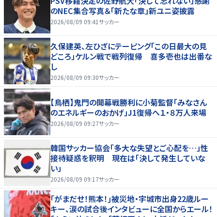
PSV移籍決定の佐野航大「決して忘れない」感謝
のNEC集合写真＆「新たな章」新ユニ姿披露
2026/08/09 09:41
サッカー
久保建英、左ひざにテーピング「この日最大の見
どころ」ケルン戦で戦列復帰 喜多壱也は出番な
し
2026/08/09 09:30
サッカー
【鳥栖】鬼門の開幕戦勝利に小菊監督「みなさん
のエネルギーのおかげ」J1復帰へ１・８万人来場
2026/08/09 09:27
サッカー
韓国サッカー協会「多大な失望とご心配を…」性
接待疑惑を釈明 現在は「決して発生していな
い」
2026/08/09 09:17
サッカー
｢がまだせ！熊本！｣被災地・宇城市出身22歳ルー
キー、涙の試合後インタビューに全国からエール！