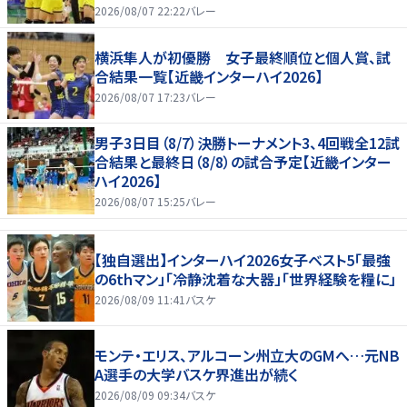
2026/08/07 22:22
バレー
横浜隼人が初優勝 女子最終順位と個人賞、試
合結果一覧【近畿インターハイ2026】
2026/08/07 17:23
バレー
男子3日目（8/7）決勝トーナメント3、4回戦全12試
合結果と最終日（8/8）の試合予定【近畿インター
ハイ2026】
2026/08/07 15:25
バレー
【独自選出】インターハイ2026女子ベスト5「最強
の6thマン」「冷静沈着な大器」「世界経験を糧に」
2026/08/09 11:41
バスケ
モンテ・エリス、アルコーン州立大のGMへ…元NB
A選手の大学バスケ界進出が続く
2026/08/09 09:34
バスケ