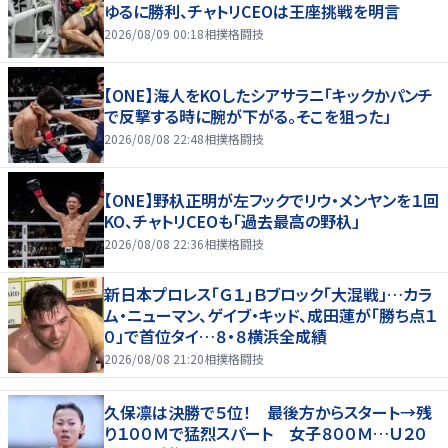
ゆるに勝利、チャトリCEOは王座挑戦を明言
2026/08/09 00:18
相撲格闘技
【ONE】海人をKOしたシアサラニ「キックかパンチ
で反撃する時に腕が下がる。そこを狙った」
2026/08/08 22:48
相撲格闘技
【ONE】野杁正明が左フックでリウ・メンヤンを１回
KO、チャトリCEOも「過去最高の野杁」
2026/08/08 22:36
相撲格闘技
新日本プロレス「Ｇ１」Ｂブロック「大混戦」…カラ
ム・ニューマン、ゲイブ・キッド、成田蓮が「勝ち点１
０」で首位タイ…８・８横浜全成績
2026/08/08 21:20
相撲格闘技
久保凛は決勝で５位！ 最後方からスタート→残
り１００Ｍで猛烈スパート 女子８００Ｍ…Ｕ２０