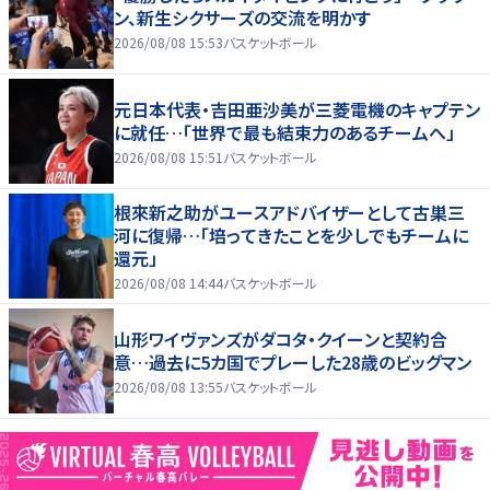
ン、新生シクサーズの交流を明かす
2026/08/08 15:53
バスケットボール
元日本代表・吉田亜沙美が三菱電機のキャプテン
に就任…「世界で最も結束力のあるチームへ」
2026/08/08 15:51
バスケットボール
根來新之助がユースアドバイザーとして古巣三
河に復帰…「培ってきたことを少しでもチームに
還元」
2026/08/08 14:44
バスケットボール
山形ワイヴァンズがダコタ・クイーンと契約合
意…過去に5カ国でプレーした28歳のビッグマン
2026/08/08 13:55
バスケットボール