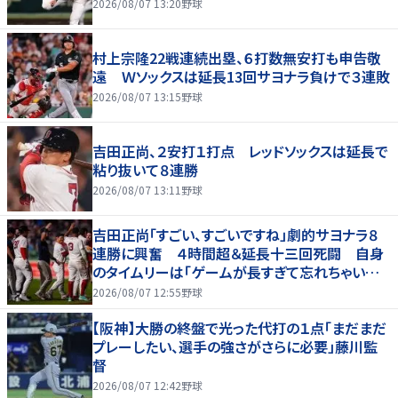
2026/08/07 13:20
野球
村上宗隆22戦連続出塁、６打数無安打も申告敬
遠 Ｗソックスは延長13回サヨナラ負けで３連敗
2026/08/07 13:15
野球
吉田正尚、２安打１打点 レッドソックスは延長で
粘り抜いて８連勝
2026/08/07 13:11
野球
吉田正尚「すごい、すごいですね」劇的サヨナラ８
連勝に興奮 ４時間超＆延長十三回死闘 自身
のタイムリーは「ゲームが長すぎて忘れちゃいまし
た」
2026/08/07 12:55
野球
【阪神】大勝の終盤で光った代打の１点「まだまだ
プレーしたい、選手の強さがさらに必要」藤川監
督
2026/08/07 12:42
野球