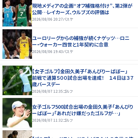
現地メディアの企画“オフ補強格付け”、第2弾が
公開…レイカーズ、ウルブズの評価は
2026/08/06 20:27
バスケ
ユーロリーグからの補強が続くナゲッツ…ロニ
ー・ウォーカー四世と1年契約に合意
2026/08/06 19:43
バスケ
【女子ゴルフ】金田久美子「あんびりーばぼー」
前戦で通算５００試合出場を達成！ １４日は３７
歳バースデー
2026/08/07 12:35
ゴルフ
女子ゴルフ500試合出場の金田久美子「あんびり
ーばぼー」「あれだけ嫌だったゴルフが…」
2026/08/07 11:32
ゴルフ