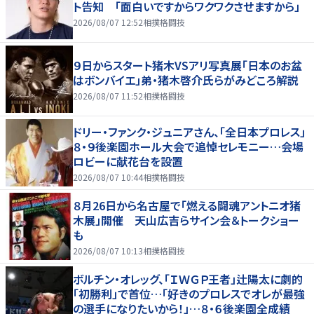
ト告知 「面白いですからワクワクさせますから」
2026/08/07 12:52
相撲格闘技
９日からスタート猪木VSアリ写真展「日本のお盆
はボンバイエ」弟・猪木啓介氏らがみどころ解説
2026/08/07 11:52
相撲格闘技
ドリー・ファンク・ジュニアさん、「全日本プロレス」
８・９後楽園ホール大会で追悼セレモニー…会場
ロビーに献花台を設置
2026/08/07 10:44
相撲格闘技
８月26日から名古屋で「燃える闘魂アントニオ猪
木展」開催 天山広吉らサイン会＆トークショー
も
2026/08/07 10:13
相撲格闘技
ボルチン・オレッグ、「ＩＷＧＰ王者」辻陽太に劇的
「初勝利」で首位…「好きのプロレスでオレが最強
の選手になりたいから！」…８・６後楽園全成績