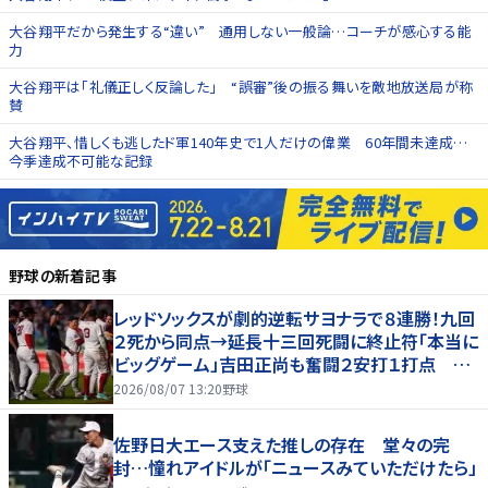
大谷翔平だから発生する“違い” 通用しない一般論…コーチが感心する能
力
大谷翔平は「礼儀正しく反論した」 “誤審”後の振る舞いを敵地放送局が称
賛
大谷翔平、惜しくも逃したド軍140年史で1人だけの偉業 60年間未達成…
今季達成不可能な記録
野球
の新着記事
レッドソックスが劇的逆転サヨナラで８連勝！九回
２死から同点→延長十三回死闘に終止符「本当に
ビッグゲーム」吉田正尚も奮闘２安打１打点 本
拠地熱狂
2026/08/07 13:20
野球
佐野日大エース支えた推しの存在 堂々の完
封…憧れアイドルが「ニュースみていただけたら」