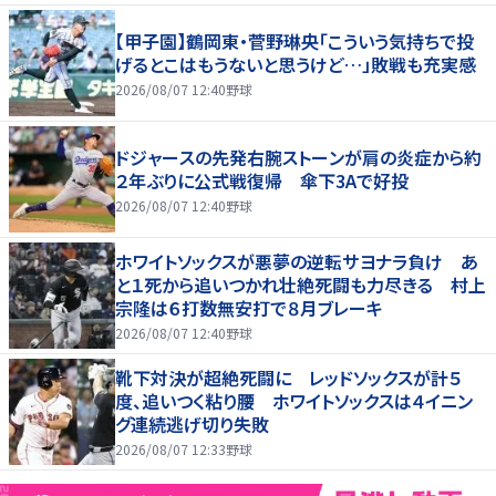
【甲子園】鶴岡東・菅野琳央「こういう気持ちで投
げるとこはもうないと思うけど…」敗戦も充実感
2026/08/07 12:40
野球
ドジャースの先発右腕ストーンが肩の炎症から約
２年ぶりに公式戦復帰 傘下3Aで好投
2026/08/07 12:40
野球
ホワイトソックスが悪夢の逆転サヨナラ負け あ
と１死から追いつかれ壮絶死闘も力尽きる 村上
宗隆は６打数無安打で８月ブレーキ
2026/08/07 12:40
野球
靴下対決が超絶死闘に レッドソックスが計５
度、追いつく粘り腰 ホワイトソックスは４イニン
グ連続逃げ切り失敗
2026/08/07 12:33
野球