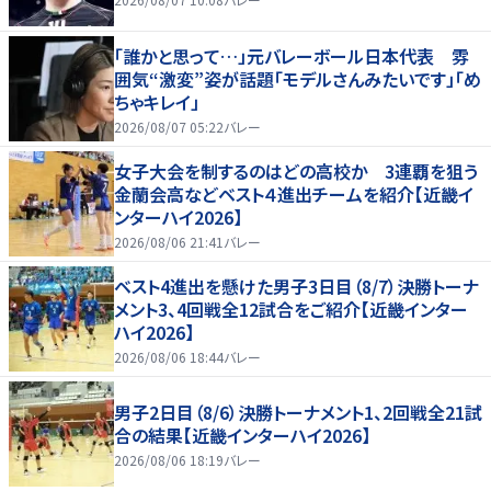
「誰かと思って…」元バレーボール日本代表 雰
囲気“激変”姿が話題「モデルさんみたいです」「め
ちゃキレイ」
2026/08/07 05:22
バレー
女子大会を制するのはどの高校か 3連覇を狙う
金蘭会高などベスト４進出チームを紹介【近畿イ
ンターハイ2026】
2026/08/06 21:41
バレー
ベスト4進出を懸けた男子3日目（8/7）決勝トーナ
メント3、4回戦全12試合をご紹介【近畿インター
ハイ2026】
2026/08/06 18:44
バレー
男子2日目（8/6）決勝トーナメント1、2回戦全21試
合の結果【近畿インターハイ2026】
2026/08/06 18:19
バレー