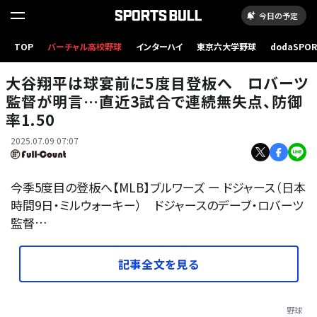
今日の予定
TOP
バーチャル高校野球
インターハイ
東京六大学野球
dodaSPO
取材に応じたドジャースのデーブ・ロバーツ監督【写真：小谷真弥】
（新しいタブ
大谷翔平は球宴前に5度目登板へ ロバーツ
監督が明言…直近3試合で連続無失点、防御
率1.50
2025.07.09 07:07
今季5度目の登板へ【MLB】ブルワーズ ー ドジャース（日本
時間9日・ミルウォーキー） ドジャースのデーブ・ロバーツ
監督…
記事全文を見る
野球