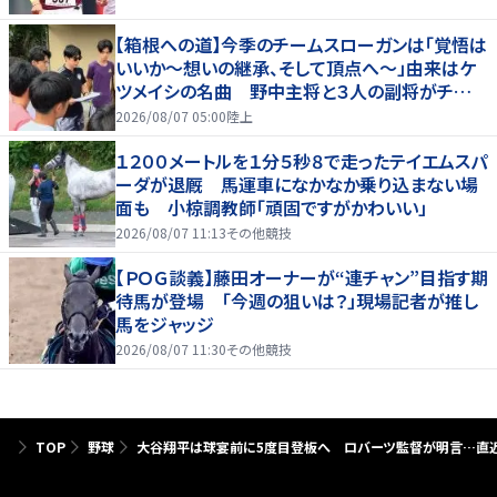
【箱根への道】今季のチームスローガンは「覚悟は
いいか～想いの継承、そして頂点へ～」由来はケ
ツメイシの名曲 野中主将と３人の副将がチーム
を引っ張る…夏合宿特集第１弾、国学院大
2026/08/07 05:00
陸上
１２００メートルを１分５秒８で走ったテイエムスパ
ーダが退厩 馬運車になかなか乗り込まない場
面も 小椋調教師「頑固ですがかわいい」
2026/08/07 11:13
その他競技
【ＰＯＧ談義】藤田オーナーが“連チャン”目指す期
待馬が登場 「今週の狙いは？」現場記者が推し
馬をジャッジ
2026/08/07 11:30
その他競技
TOP
野球
大谷翔平は球宴前に5度目登板へ ロバーツ監督が明言…直近3