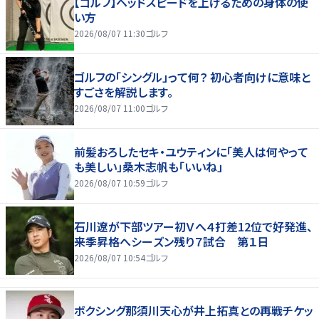
【ゴルフ】ヘッドスピードを上げるための身体の使
い方
2026/08/07 11:30
ゴルフ
ゴルフの「シングル」って何？ 初心者向けに意味と
すごさを解説します。
2026/08/07 11:00
ゴルフ
前髪おろしたセキ・ユウティンに「美人は何やって
も美しい」桑木志帆も「いいね」
2026/08/07 10:59
ゴルフ
石川遼が下部ツアー初Ｖへ４打差12位で好発進、
来季昇格へシーズン残り７試合 第１日
2026/08/07 10:54
ゴルフ
ボクシング那須川天心が井上拓真との再戦チケッ