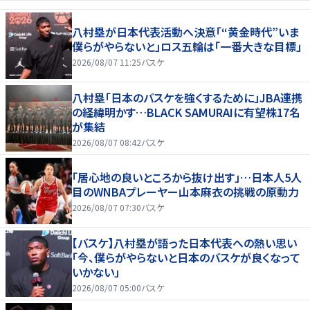
八村塁が日本代表活動へ決意「“黄金時代”いま
僕らがやらないと」ロス五輪は「一番大きな目標」
2026/08/07 11:25
バスケ
八村塁「日本のバスケを強くするために」JBA連携
の経緯明かす…BLACK SAMURAIに有望株17名
が集結
2026/08/07 08:42
バスケ
「居心地の良いところから抜け出す」…日本人5人
目のWNBAプレーヤー山本麻衣の挑戦の原動力
2026/08/07 07:30
バスケ
【バスケ】八村塁が語った日本代表への熱い思い
「今、僕らがやらないと日本のバスケが良くなって
いかない」
2026/08/07 05:00
バスケ