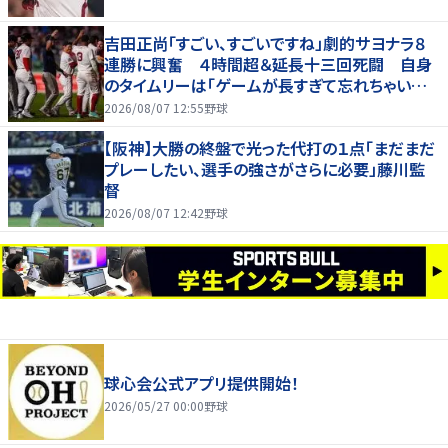
吉田正尚「すごい、すごいですね」劇的サヨナラ８
連勝に興奮 ４時間超＆延長十三回死闘 自身
のタイムリーは「ゲームが長すぎて忘れちゃいまし
た」
2026/08/07 12:55
野球
【阪神】大勝の終盤で光った代打の１点「まだまだ
プレーしたい、選手の強さがさらに必要」藤川監
督
2026/08/07 12:42
野球
球心会公式アプリ提供開始！
2026/05/27 00:00
野球