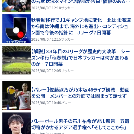
の去就状況をマインツ幹部が告白「価値のあるも
のになる」
2026/08/07 12:18
サッカー
秋春制移行でＪ１キャンプ地に変化 北は北海道
から南は沖縄まで、海外にも進出…コンディショ
ン面で今後の指針に Jリーグ７日開幕
2026/08/07 12:15
サッカー
【解説】３３年目のＪリーグが歴史的大改革 シー
ズン移行「秋春制」で日本サッカーは何が変わる
のか…７日開幕
2026/08/07 12:05
サッカー
【バレー】佐藤淑乃が乃木坂46ライブ観戦 動画
を公開 メンバーとの対面では固まって話せず
2026/08/07 10:46
バレー
バレーボール男子の石川祐希がVNL報告 五輪
切符がかかるアジア選手権へ「そしてここから」
2026/08/07 10:08
バレー