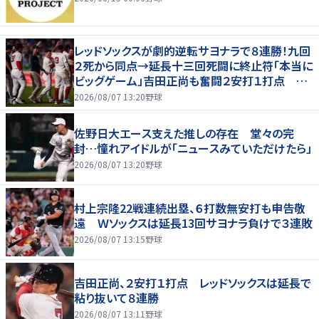
レッドソックスが劇的逆転サヨナラで８連勝！九回
２死から同点→延長十三回死闘に終止符「本当に
ビッグゲーム」吉田正尚も奮闘２安打１打点 本
拠地熱狂
2026/08/07 13:20
野球
佐野日大エース支えた推しの存在 堂々の完
封…憧れアイドルが「ニュースみていただけたら」
2026/08/07 13:20
野球
村上宗隆22戦連続出塁、６打数無安打も申告敬
遠 Ｗソックスは延長13回サヨナラ負けで３連敗
2026/08/07 13:15
野球
吉田正尚、２安打１打点 レッドソックスは延長で
粘り抜いて８連勝
2026/08/07 13:11
野球