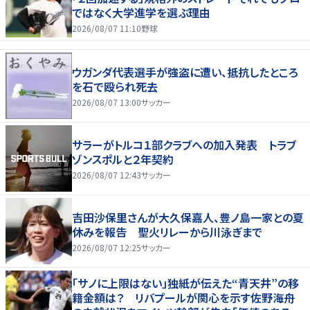
ではなく大学進学を選ぶ理由
2026/08/07 11:10
野球
ウガンダ代表選手が強盗に遭い、抵抗したところ
を石で殴られ死去
2026/08/07 13:00
サッカー
サラーがトルコ１部クラブへの加入発表 トラブ
ゾンスポルと２年契約
2026/08/07 12:43
サッカー
吉田沙保里さんが大久保嘉人、豊ノ島一家との夏
休みを報告 聖火リレーから川泳ぎまで
2026/08/07 12:25
サッカー
「サノに上限はない」独紙が伝えた“青天井”の移
籍金額は？ リバプールが関心を示す佐野海舟