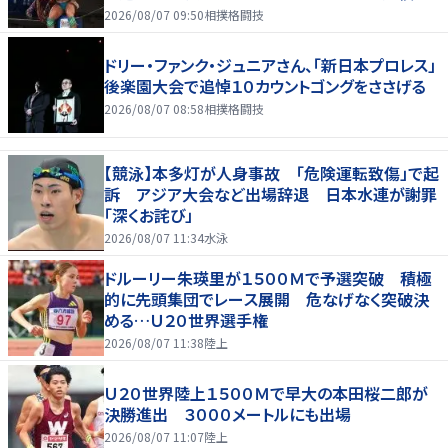
2026/08/07 09:50
相撲格闘技
ドリー・ファンク・ジュニアさん、「新日本プロレス」
後楽園大会で追悼１０カウントゴングをささげる
2026/08/07 08:58
相撲格闘技
【競泳】本多灯が人身事故 「危険運転致傷」で起
訴 アジア大会など出場辞退 日本水連が謝罪
「深くお詫び」
2026/08/07 11:34
水泳
ドルーリー朱瑛里が１５００Ｍで予選突破 積極
的に先頭集団でレース展開 危なげなく突破決
める…Ｕ２０世界選手権
2026/08/07 11:38
陸上
Ｕ２０世界陸上１５００Ｍで早大の本田桜二郎が
決勝進出 ３０００メートルにも出場
2026/08/07 11:07
陸上