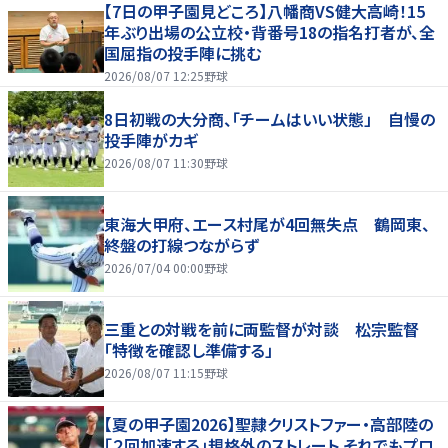
【7日の甲子園見どころ】八幡商VS健大高崎！15
年ぶり出場の公立校・背番号18の指名打者が、全
国屈指の投手陣に挑む
2026/08/07 12:25
野球
8日初戦の大分商、「チームはいい状態」 自慢の
投手陣がカギ
2026/08/07 11:30
野球
東海大甲府、エース村尾が4回無失点 鶴岡東、
終盤の打線つながらず
2026/07/04 00:00
野球
三重との対戦を前に両監督が対談 松宗監督
「特徴を確認し準備する」
2026/08/07 11:15
野球
【夏の甲子園2026】聖隷クリストファー・高部陸の
「２回加速する」規格外のストレート それでもプロ