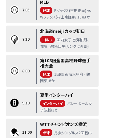
MLB
7:05
野球
Rソックス(吉田正尚) vs.
Wソックス(村上宗隆)(8:10)ほか
北海道meiji カップ初日
7:30
ゴルフ
国内女子 吉澤柚月、
佐藤心結ら出場(リンクは外部)
第108回全国高校野球選手
権大会
8:00
野球
1回戦 東海大甲府 - 鶴
岡東ほか
夏季インターハイ
9:30
インターハイ
バレーボール女
子決勝ほか
WTTチャンピオンズ横浜
11:00
卓球
男女シングルス2回戦(リ