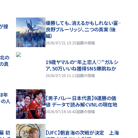
優勝しても、消えるかもしれない――富
が接
良野ブルーリッジ、二つの真実（後
編）
2026/07/21 15:25
話題の投稿
、北の
19歳ヤマルの“年上恋人♡”ガルシ
つの真
ア、50万いいね獲得SNS爆跳ねか
2026/07/20 11:12
話題の投稿
28年
【男子バレー日本代表】9連勝の価
チの人
値 データで読み解くVNLの現在地
2026/07/16 16:42
話題の投稿
幕 初
【UFC】朝倉海の次戦が決定 上海