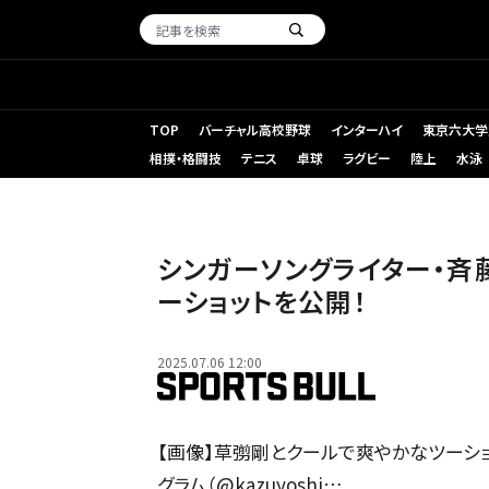
TOP
バーチャル高校野球
インターハイ
東京六大学
相撲・格闘技
テニス
卓球
ラグビー
陸上
水泳
シンガーソングライター・斉
ーショットを公開！
2025.07.06 12:00
【画像】草彅剛とクールで爽やかなツーショ
グラム（@kazuyoshi…