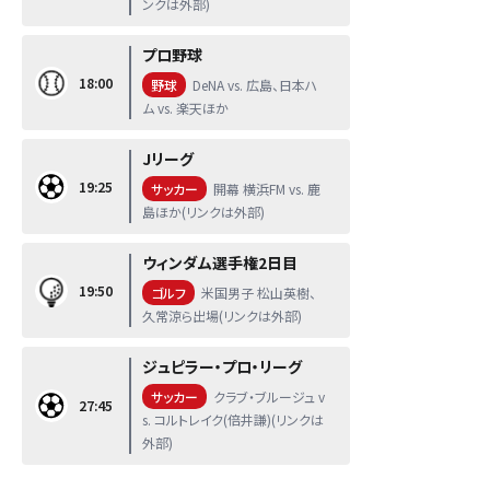
ンクは外部)
プロ野球
18:00
野球
DeNA vs. 広島、日本ハ
ム vs. 楽天ほか
Jリーグ
19:25
サッカー
開幕 横浜FM vs. 鹿
島ほか(リンクは外部)
ウィンダム選手権2日目
19:50
ゴルフ
米国男子 松山英樹、
久常涼ら出場(リンクは外部)
ジュピラー・プロ・リーグ
サッカー
クラブ・ブルージュ v
27:45
s. コルトレイク(倍井謙)(リンクは
外部)