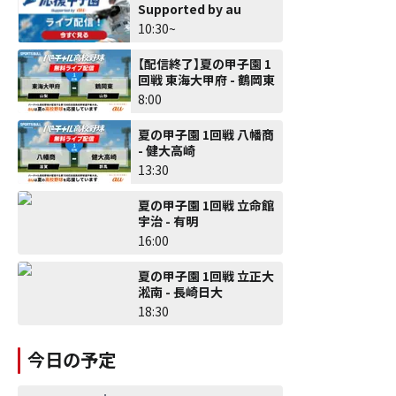
Supported by au
10:30~
【配信終了】夏の甲子園 1
回戦 東海大甲府 - 鶴岡東
8:00
夏の甲子園 1回戦 八幡商
- 健大高崎
13:30
夏の甲子園 1回戦 立命館
宇治 - 有明
16:00
夏の甲子園 1回戦 立正大
淞南 - 長崎日大
18:30
今日の予定