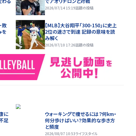
変わる
でアオリチロンと対戦
2026/07/14 15:19
話題の投稿
ー敗
【MLB】大谷翔平「300-150」に史上
みを
2位の速さで到達 記録の意味を読
み解く
2026/07/10 17:26
話題の投稿
康に
ウォーキングで痩せるには？何km・
不足
何分歩けばいい？効果的な歩き方
と頻度
2026/08/07 10:53
ライフスタイル