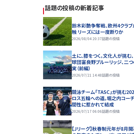
話題の投稿
の新着記事
鈴木彩艶争奪戦、欧州4クラブ
触 リーズには一度断りか
2026/08/04 20:37
話題の投稿
土に、膝をつく。文化人が挑む
球団――富良野ブルーリッジ、二
実（前編）
2026/07/21 14:48
話題の投稿
競泳チーム「TASC」が挑む20
ロス五輪への道。堀之内コー
間性に惹かれて結成
2026/07/17 06:06
話題の投稿
【Jリーグ】秋春制元年が8月開