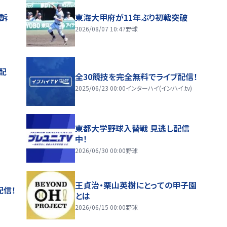
訴
東海大甲府が11年ぶり初戦突破
2026/08/07 10:47
野球
配
全30競技を完全無料でライブ配信！
2025/06/23 00:00
インターハイ(インハイ.tv)
東都大学野球入替戦 見逃し配信
中！
2026/06/30 00:00
野球
王貞治・栗山英樹にとっての甲子園
配信！
とは
2026/06/15 00:00
野球