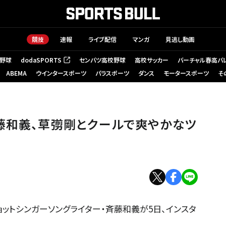
競技
速報
ライブ配信
マンガ
見逃し動画
野球
dodaSPORTS
センバツ高校野球
高校サッカー
バーチャル春高バ
（新しいタブで開く）
ABEMA
ウインタースポーツ
パラスポーツ
ダンス
モータースポーツ
そ
藤和義、草彅剛とクールで爽やかなツ
ットシンガーソングライター・斉藤和義が5日、インスタ