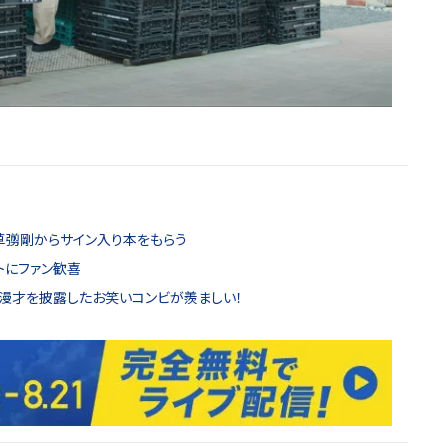
が草彅剛からサイン入り本をもらう
トにファン歓喜
て漫才を披露したお笑いコンビが羨ましい！