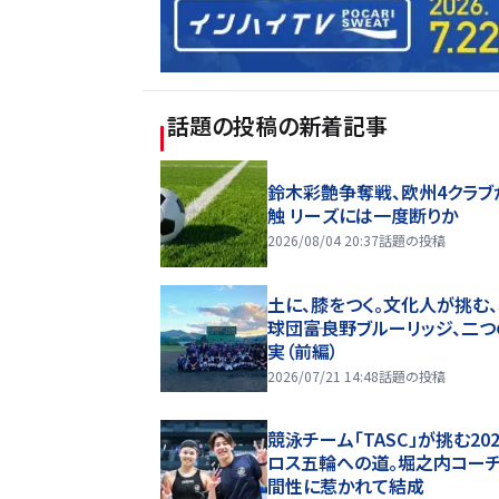
話題の投稿
の新着記事
鈴木彩艶争奪戦、欧州4クラブ
触 リーズには一度断りか
2026/08/04 20:37
話題の投稿
土に、膝をつく。文化人が挑む
球団――富良野ブルーリッジ、二
実（前編）
2026/07/21 14:48
話題の投稿
競泳チーム「TASC」が挑む20
ロス五輪への道。堀之内コー
間性に惹かれて結成