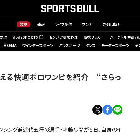
競技
速報
ライブ配信
マンガ
見逃し動画
野球
dodaSPORTS
センバツ高校野球
高校サッカー
バーチャル春高バ
（新しいタブで開く）
ABEMA
ウインタースポーツ
パラスポーツ
ダンス
モータースポーツ
そ
える快適ポロワンピを紹介 “さらっ
ェンシング兼近代五種の選手・才藤歩夢が５日、自身のイ