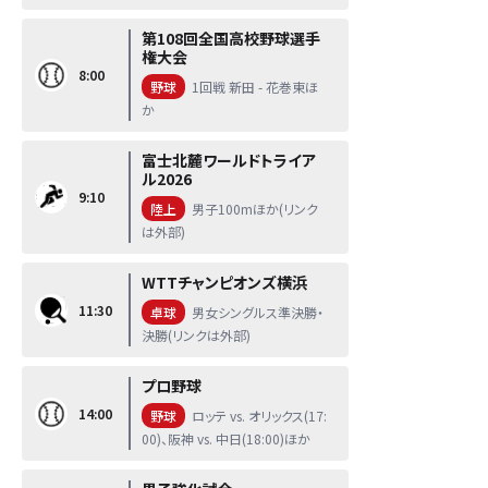
第108回全国高校野球選手
権大会
8:00
野球
1回戦 新田 - 花巻東ほ
か
富士北麓ワールドトライア
ル2026
9:10
陸上
男子100mほか(リンク
は外部)
WTTチャンピオンズ横浜
11:30
卓球
男女シングルス準決勝・
決勝(リンクは外部)
プロ野球
14:00
野球
ロッテ vs. オリックス(17:
00)、阪神 vs. 中日(18:00)ほか