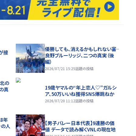
優勝しても、消えるかもしれない――富
が接
良野ブルーリッジ、二つの真実（後
編）
2026/07/21 15:25
話題の投稿
、北の
19歳ヤマルの“年上恋人♡”ガルシ
つの真
ア、50万いいね獲得SNS爆跳ねか
2026/07/20 11:12
話題の投稿
28年
【男子バレー日本代表】9連勝の価
チの人
値 データで読み解くVNLの現在地