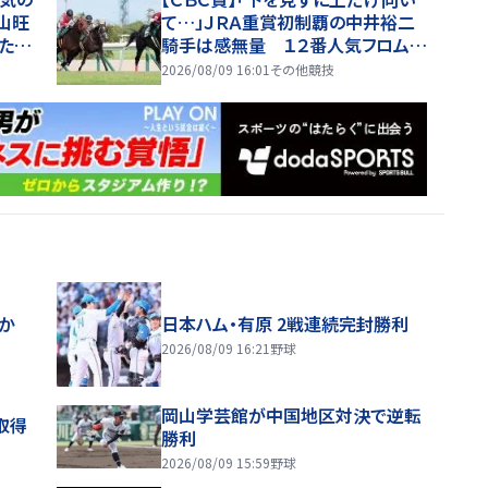
山旺
て…」ＪＲＡ重賞初制覇の中井裕二
たの
騎手は感無量 １２番人気フロムダ
スク重賞初Ｖ
2026/08/09 16:01
その他競技
ほか
日本ハム・有原 2戦連続完封勝利
2026/08/09 16:21
野球
岡山学芸館が中国地区対決で逆転
取得
勝利
2026/08/09 15:59
野球