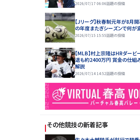
2026/07/17 06:06
話題の投稿
【Jリーグ】秋春制元年が8月開
の年度またぎシーズンで何が
2026/07/15 15:55
話題の投稿
【MLB】村上宗隆はHRダービ
退も約2400万円 賞金の仕組
解説
2026/07/14 14:52
話題の投稿
その他競技
の新着記事
佐々木大輔騎手が斜行で騎乗