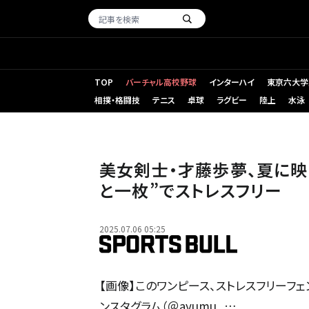
TOP
バーチャル高校野球
インターハイ
東京六大学
相撲・格闘技
テニス
卓球
ラグビー
陸上
水泳
美女剣士・才藤歩夢、夏に映
と一枚”でストレスフリー
2025.07.06 05:25
【画像】このワンピース、ストレスフリーフ
ンスタグラム（＠ayumu_…