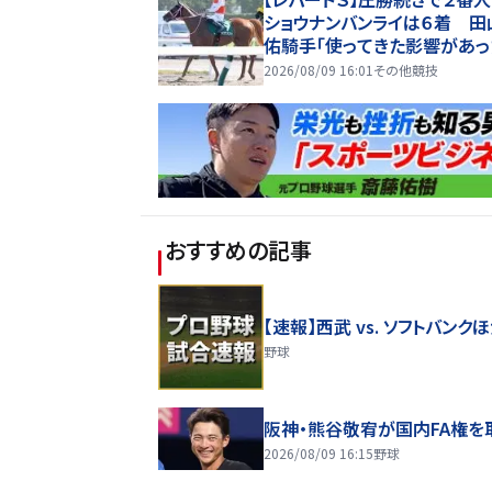
ショウナンバンライは６着 田
佑騎手「使ってきた影響があっ
かも」
2026/08/09 16:01
その他競技
おすすめの記事
【速報】西武 vs. ソフトバンク
野球
阪神・熊谷敬宥が国内FA権を
2026/08/09 16:15
野球