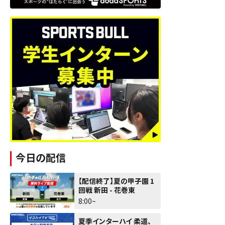
今日の配信
【配信終了】夏の甲子園 1
回戦 新田 - 花巻東
8:00~
夏季インターハイ 柔道、