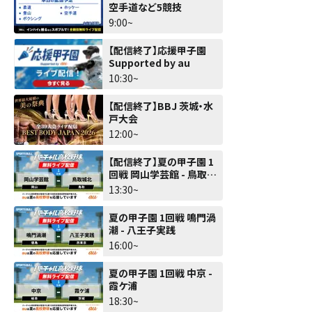
空手道など5競技
9:00~
【配信終了】応援甲子園
Supported by au
10:30~
【配信終了】BBJ 茨城・水
戸大会
12:00~
【配信終了】夏の甲子園 1
回戦 岡山学芸館 - 鳥取城
北
13:30~
夏の甲子園 1回戦 鳴門渦
潮 - 八王子実践
16:00~
夏の甲子園 1回戦 中京 -
霞ケ浦
18:30~