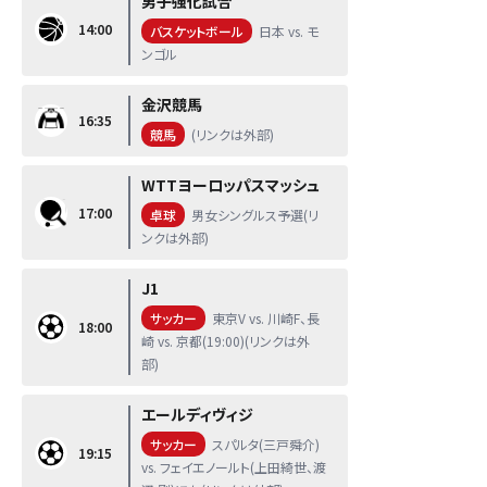
男子強化試合
14:00
バスケットボール
日本 vs. モ
ンゴル
金沢競馬
16:35
競馬
(リンクは外部)
WTTヨーロッパスマッシュ
17:00
卓球
男女シングルス予選(リ
ンクは外部)
J1
サッカー
東京V vs. 川崎F、長
18:00
崎 vs. 京都(19:00)(リンクは外
部)
エールディヴィジ
サッカー
スパルタ(三戸舜介)
19:15
vs. フェイエノールト(上田綺世、渡