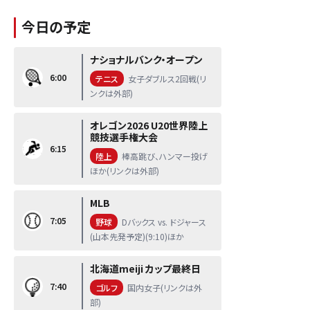
今日の予定
ナショナルバンク・オープン
6:00
テニス
女子ダブルス2回戦(リ
ンクは外部)
オレゴン2026 U20世界陸上
競技選手権大会
6:15
陸上
棒高跳び、ハンマー投げ
ほか(リンクは外部)
MLB
7:05
野球
Dバックス vs. ドジャース
(山本先発予定)(9:10)ほか
北海道meiji カップ最終日
7:40
ゴルフ
国内女子(リンクは外
部)