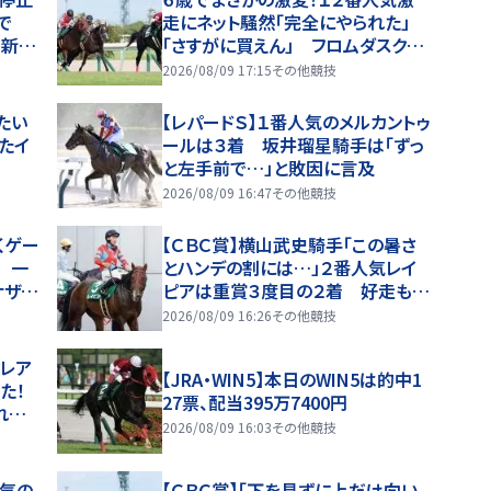
まで
走にネット騒然「完全にやられた」
で新潟
「さすがに買えん」 フロムダスクが
重賞初制覇
2026/08/09 17:15
その他競技
たい
【レパードＳ】１番人気のメルカントゥ
たイ
ールは３着 坂井瑠星騎手は「ずっ
と左手前で…」と敗因に言及
2026/08/09 16:47
その他競技
くゲー
【ＣＢＣ賞】横山武史騎手「この暑さ
 一
とハンデの割には…」２番人気レイ
ナザー
ピアは重賞３度目の２着 好走もタ
イトル届かず
2026/08/09 16:26
その他競技
クレア
【JRA・WIN5】本日のWIN5は的中1
た！
27票、配当395万7400円
れた」
2026/08/09 16:03
その他競技
人気の
【ＣＢＣ賞】「下を見ずに上だけ向い