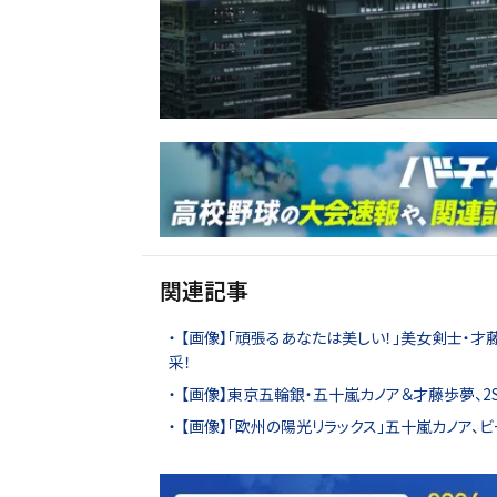
関連記事
【画像】「頑張るあなたは美しい！」美女剣士・才
采！
【画像】東京五輪銀・五十嵐カノア＆才藤歩夢、2
【画像】「欧州の陽光リラックス」五十嵐カノア、