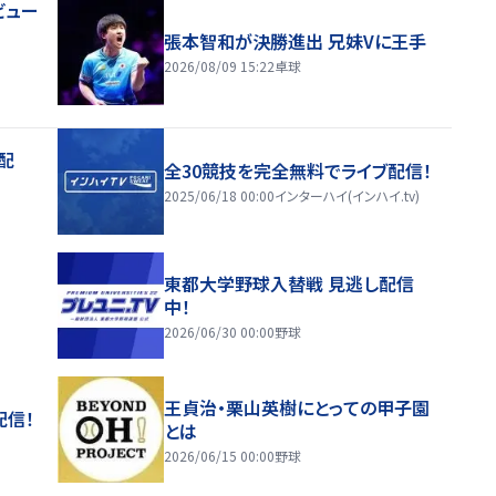
ビュー
張本智和が決勝進出 兄妹Vに王手
2026/08/09 15:22
卓球
配
全30競技を完全無料でライブ配信！
2025/06/18 00:00
インターハイ(インハイ.tv)
東都大学野球入替戦 見逃し配信
中！
2026/06/30 00:00
野球
王貞治・栗山英樹にとっての甲子園
配信！
とは
2026/06/15 00:00
野球