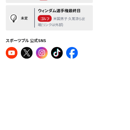
ウィンダム選手権最終日
未定
ゴルフ
米国男子 久常涼ら出
場(リンクは外部)
スポーツブル 公式SNS