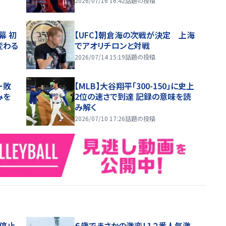
2026/07/16 16:42
話題の投稿
幕 初
【UFC】朝倉海の次戦が決定 上海
変わる
でアオリチロンと対戦
2026/07/14 15:19
話題の投稿
ー敗
【MLB】大谷翔平「300-150」に史上
みを
2位の速さで到達 記録の意味を読
み解く
2026/07/10 17:26
話題の投稿
停止
６歳でまさかの激変！１２番人気激