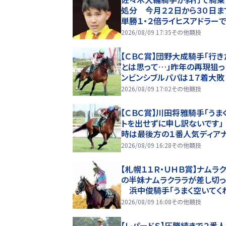
処分 今月２２日から３０日
単勝１・２倍ライヒスアドラー
６Ｒの佐渡Ｓを勝利も
2026/08/09 17:35
その他競技
【ＣＢＣ賞】団野大成騎手「行き
とは思って…」昨年の再現狙っ
ンビンシブルパパは１７着大敗
2026/08/09 17:02
その他競技
【ＣＢＣ賞】川田将雅騎手「うま
トを出せずに申し訳ないです」
時は最後方の１番人気ディア
ルは９着
2026/08/09 16:28
その他競技
【札幌１１Ｒ・ＵＨＢ賞】ナムラ
の半妹ナムラクララが差し切っ
浜中俊騎手「うまく空いてく
姉が制したキーンランドＣへ
2026/08/09 16:08
その他競技
【レパードＳ】圧勝続きで２番