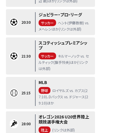
辺 剛)ほか(リンクは外部)
ジュピラー・プロ・リーグ
20:30
サッカー
ヘント(伊藤敦樹) vs.
メヘレンほか(リンクは外部)
スコティッシュプレミアシッ
プ
21:30
サッカー
キルマーノック vs. セ
ルティック(旗手怜央)ほか(リンク
は外部)
MLB
野球
ロイヤルズ vs. カブス(2
25:15
7:10)、Dバックス vs. ドジャース(2
9:10)ほか
オレゴン2026 U20世界陸上
競技選手権大会
28:00
陸上
(リンクは外部)