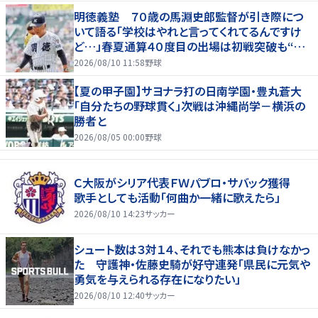
明徳義塾 ７０歳の馬淵史郎監督が引き際につ
いて語る「学校はやれと言ってくれてるんですけ
ど…」春夏通算４０度目の出場は初戦突破も“馬
淵節”炸裂
2026/08/10 11:58
野球
【夏の甲子園】サヨナラ打の日南学園・豊丸蒼大
「自分たちの野球貫く」次戦は沖縄尚学－横浜の
勝者と
2026/08/05 00:00
野球
Ｃ大阪がシリア代表ＦＷパブロ・サバック獲得
歌手としても活動「何曲か一緒に歌えたら」
2026/08/10 14:23
サッカー
シュート数は３対１４、それでも熊本は負けなかっ
た 守護神・佐藤史騎が好守連発「県民に元気や
勇気を与えられる存在になりたい」
2026/08/10 12:40
サッカー