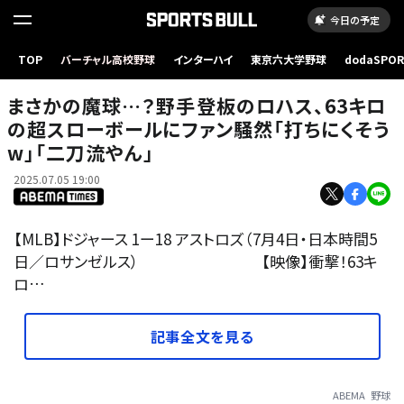
今日の予定
まさかの魔球…？野手登板のロハス、63キロの超スローボールにファン騒然「打ちにくそう
TOP
バーチャル高校野球
インターハイ
東京六大学野球
dodaSPO
w」「二刀流やん」
（新しいタブ
まさかの魔球…？野手登板のロハス、63キロ
の超スローボールにファン騒然「打ちにくそう
w」「二刀流やん」
2025.07.05 19:00
【MLB】ドジャース 1ー18 アストロズ（7月4日・日本時間5
日／ロサンゼルス） 【映像】衝撃！63キ
ロ…
記事全文を見る
ABEMA
野球