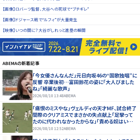
【画像】ロバーツ監督、大谷への死球で“ブチギレ”
【画像】ドジャース戦で“ルフィ”が大量発生
【映像】いつの間に？大谷がしれっと進塁の瞬間
ABEMA
の新着記事
「今女優さんなんだ」元日向坂46の“国歌独唱”に
反響 卒業後初…富田鈴花の姿に「大人びました
ね」「綺麗な歌声」
2026/08/10 13:48
ABEMA
「痛恨のミスやな」ヴェルディの天才MF、試合終了
間際のクリアミスでまさかの失点献上「足攣って
たのに代われなかったからな」「責める奴はいね
ーだろ」ファンからは擁護の声
2026/08/10 12:52
ABEMA