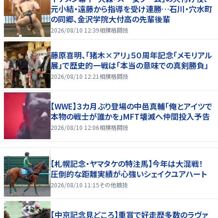
元小結・遠藤から指導を受け連勝…石川・穴水町
の同郷、金沢学院大付高の先輩後輩
2026/08/10 12:39
相撲格闘技
藤原喜明、「猪木×アリ」５０周年記念「メモリアル
展」で歴史的一戦は「本当の意味での真剣勝負」
2026/08/10 12:21
相撲格闘技
【WWE】３カ月ぶり登場の中邑真輔「俺とアイツで
本物の戦士が誰かを」MFT壊滅へ仲間投入予告
2026/08/10 12:06
相撲格闘技
【札幌記念・ヤマタケの特注馬】今年は大混戦！
圧倒的な距離実績が心強いシェイクユアハート
2026/08/10 11:15
その他競技
【中京記念見どころ】重賞で好走歴多数のラヴァ