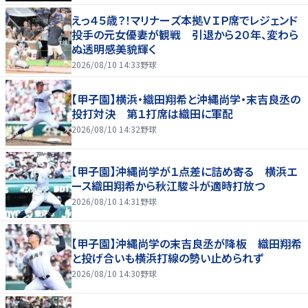
えっ４５歳？！マリナーズ本拠ＶＩＰ席でレジェンド
投手の元女優妻が観戦 引退から２０年、変わら
ぬ透明感美貌輝く
2026/08/10 14:33
野球
【甲子園】横浜・織田翔希と沖縄尚学・末吉良丞の
投打対決 第１打席は織田に軍配
2026/08/10 14:32
野球
【甲子園】沖縄尚学が１点差に詰め寄る 横浜エ
ース織田翔希から秋江駿斗が適時打放つ
2026/08/10 14:31
野球
【甲子園】沖縄尚学の末吉良丞が降板 織田翔希
と投げ合いも横浜打線の勢い止められず
2026/08/10 14:30
野球