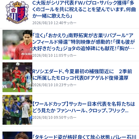
Ｃ大阪がシリア代表ＦＷパブロ・サバック獲得「多
くのゴールを共に祝えることを望んでいます。何曲
か一緒に歌えたら」
2026/08/10 12:40
サッカー
｢泣く｣｢おかえり｣南野拓実が古巣リバプール“ア
ンフィールド帰還”特別映像が感動的！｢僕も彼が
大好きだった｣ジョタの追悼碑にも献花！｢胸が熱
くなります…｣
2026/08/10 11:05
サッカー
Rソシエダード、今夏最初の補強間近に ２季前
に所属したモロッコ代表DFアゲルド復帰濃厚
2026/08/10 10:23
サッカー
【ワールドカップ】サッカー日本代表を名将たちは
どう見たか ファン・ハール、クロップ、フリック...
2026/08/10 09:50
サッカー
「タキシード姿が格好良くて放心状態」バレー石川