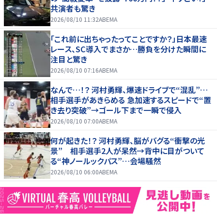
共演者も驚き
2026/08/10 11:32
ABEMA
「これ前に出ちゃったってことですか？」日本最速
レース、SC導入でまさか…勝負を分けた瞬間に
注目と驚き
2026/08/10 07:16
ABEMA
なんで…！？ 河村勇輝、爆速ドライブで“混乱”…
相手選手があきらめる 急加速するスピードで“置
き去り突破”→ゴール下まで一瞬で侵入
2026/08/10 07:00
ABEMA
何が起きた！？ 河村勇輝、脳がバグる“衝撃の光
景” 相手選手2人が呆然→背中に目がついて
る“神ノールックパス”…会場騒然
2026/08/10 06:00
ABEMA