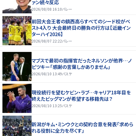
ァン続々反応
2026/08/08 16:10
バレー
前回大会王者の鎮西高らすべてのシード校がベ
スト4入り 大会最終日の勝負の行方は【近畿イン
ターハイ2026】
2026/08/07 22:22
バレー
マブスで最初の指揮官だったネルソンが他界…ノ
ビツキー「感謝の言葉しかありません」
2026/08/10 13:49
バスケ
現役続行を望むケビン・ラブ…キャリア18年目を
終えたビッグマンが希望する移籍先は？
2026/08/10 13:25
バスケ
新潟がキム・ミンウクとの契約合意を発表「求めら
れる役割に全力を尽くす」