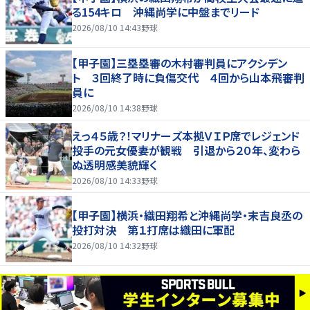
る154キロ 沖縄尚学に中盤までリード
2026/08/10 14:43
野球
【甲子園】三塁塁審の木村審判員にアクシデン
ト ３回終了時に負傷交代 ４回から山本飛審判
員に
2026/08/10 14:38
野球
えっ４５歳？！マリナーズ本拠ＶＩＰ席でレジェンド
投手の元女優妻が観戦 引退から２０年、変わら
ぬ透明感美貌輝く
2026/08/10 14:33
野球
【甲子園】横浜・織田翔希と沖縄尚学・末吉良丞の
投打対決 第１打席は織田に軍配
2026/08/10 14:32
野球