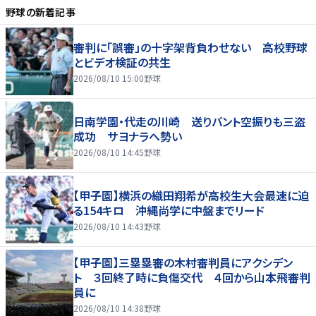
野球
の新着記事
審判に「誤審」の十字架背負わせない 高校野球
とビデオ検証の共生
2026/08/10 15:00
野球
日南学園・代走の川崎 送りバント空振りも三盗
成功 サヨナラへ勢い
2026/08/10 14:45
野球
【甲子園】横浜の織田翔希が高校生大会最速に迫
る154キロ 沖縄尚学に中盤までリード
2026/08/10 14:43
野球
【甲子園】三塁塁審の木村審判員にアクシデン
ト ３回終了時に負傷交代 ４回から山本飛審判
員に
2026/08/10 14:38
野球