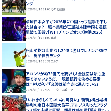
ンダ
2026/08/10 11:00
その他競技
卓球日本女子が2026年に中国トップ選手を下し
た試合は？ 張本美和が王芸迪＆陳幸同を連続
撃破で圧巻V【WTTチャンピオンズ横浜2026】
2026/08/10 11:00
卓球
松山英樹は変動なし24位 2勝目ブレナンが35位
へ／男子世界ランク
2026/08/10 10:31
ゴルフ
アロンソが約73億円を要求も「金銭面は最も重
要ではないようだ」 現役続行を決める要素
は“やりがい”「交渉は前向きに進んでいる」
2026/08/08 06:20
モータースポーツ
「いわきらしくていいな、可愛い」「斬新」初出場初
勝利の東日本国際大昌平、アルプス彩ったフラダ
ンス部の応援に反響 部員は感無量「夢を見てい