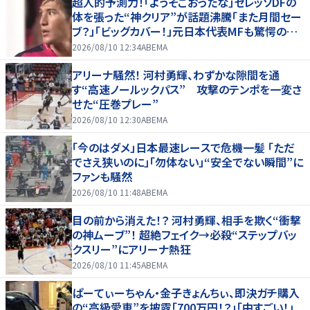
超人的予測力！「ようそこおったな」セレッソDFの
体を張った“神クリア”が話題沸騰「また月間セー
ブ？」「ビッグカバー！」元日本代表MFも驚愕の超
スーパーブロック
2026/08/10 12:34
ABEMA
アリーナ騒然！ 河村勇輝、わずかな隙間を通
す“高速ノールックパス” 攻撃のテンポを一変さ
せた“圧巻プレー”
2026/08/10 12:30
ABEMA
「今のはダメ」日本最速レースで危機一髪 「ただ
でさえ狭いのに」「勿体ない」“安全でない瞬間”に
ファンも騒然
2026/08/10 11:48
ABEMA
目の前から消えた！？ 河村勇輝、相手を欺く“衝撃
の神ムーブ”！ 超絶フェイク→必殺“ステップバッ
クスリー”にアリーナ熱狂
2026/08/10 11:45
ABEMA
ぱーてぃーちゃん・金子きょんちぃ、即決ガチ購入
の“高級愛車”を披露「700万円！？」「中すごい！」