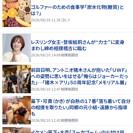
ゴルファーのための食事学「炭水化物(糖質)と
は？」
2026/08/10 11:30
ゴルフ
レスリング女王・登坂絵莉さんが“力士”に変身
まわし締め相撲稽古に臨む
2026/08/10 14:08
相撲格闘技
前田日明、アントニオ猪木さんが抱いた「ＵＷＦ」
への姿勢に思いをはせる「俺らはジョーカーだっ
た」…「猪木×アリ」５０周年記念「メモリアル展」
2026/08/10 12:47
相撲格闘技
幕下・可貴（かき）が白熱の１７番「落ち着いて自分
の相撲を取りたい」同郷の元小結・遠藤から指導
も
2026/08/10 12:42
相撲格闘技
イケメン幕下・大森「スー女ブーム」の火付け役、