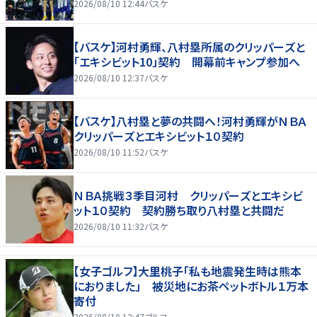
2026/08/10 12:44
バスケ
【バスケ】河村勇輝、八村塁所属のクリッパーズと
「エキシビット10」契約 開幕前キャンプ参加へ
2026/08/10 12:37
バスケ
【バスケ】八村塁と夢の共闘へ！河村勇輝がＮＢＡ
クリッパーズとエキシビット１０契約
2026/08/10 11:52
バスケ
ＮＢＡ挑戦３季目河村 クリッパーズとエキシビ
ット１０契約 契約勝ち取り八村塁と共闘だ
2026/08/10 11:32
バスケ
【女子ゴルフ】大里桃子「私も地震発生時は熊本
におりました」 被災地にお茶ペットボトル１万本
寄付
2026/08/10 12:47
ゴルフ