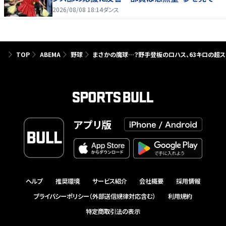
るよう」
2026/08/08 18:14
ダンス
TOP
ABEMA
野球
まさかの魔球…？野手登板のロハス、63キロの超ス
アプリ版
ヘルプ
推奨環境
サービス紹介
会社概要
採用情報
プライバシーポリシー（外部送信規律対応含む）
利用規約
特定商取引法の表示