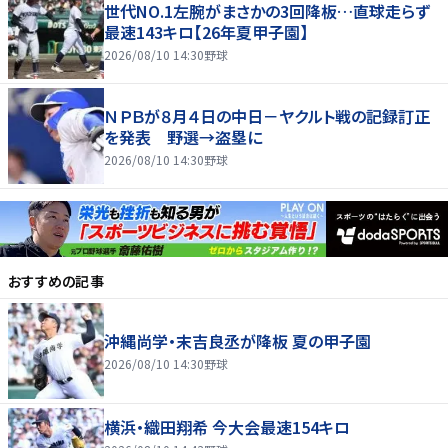
世代NO.1左腕がまさかの3回降板…直球走らず
最速143キロ【26年夏甲子園】
2026/08/10 14:30
野球
ＮＰＢが８月４日の中日－ヤクルト戦の記録訂正
を発表 野選→盗塁に
2026/08/10 14:30
野球
おすすめの記事
沖縄尚学・末吉良丞が降板 夏の甲子園
2026/08/10 14:30
野球
横浜・織田翔希 今大会最速154キロ