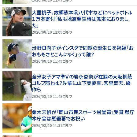
大里桃子、故郷熊本県八代市などにペットボトル
１万本寄付「私も地震発生時は熊本におりまし
た」
2026/08/10 12:09
ゴルフ
渋野日向子がインスタで同期の誕生日を祝福「お
おももさとこんにゃく」って誰？
2026/08/10 11:49
ゴルフ
全米女子アマ準Ｖの岩永杏奈が在籍の大阪桐蔭
ゴルフ部とは？先輩に山下美夢有、宮里聖志、優
作ら
2026/08/10 11:48
ゴルフ
桑木志帆が「岡山市民スポーツ栄誉賞」受賞 県庁
本庁舎は懸垂幕でお祝い
2026/08/10 11:31
ゴルフ