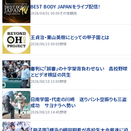
BEST BODY JAPANをライブ配信！
2026/04/01 00:00
その他競技
王貞治・栗山英樹にとっての甲子園とは
2026/06/15 00:00
野球
審判に「誤審」の十字架背負わせない 高校野球
とビデオ検証の共生
2026/08/10 15:00
野球
日南学園・代走の川崎 送りバント空振りも三盗
成功 サヨナラへ勢い
2026/08/10 14:45
野球
【甲子園】横浜の織田翔希が高校生大会最速に迫