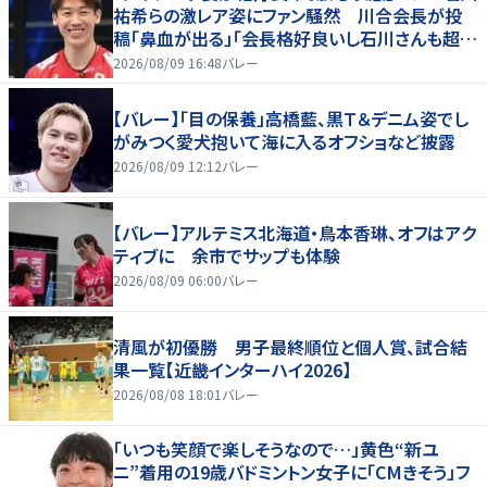
祐希らの激レア姿にファン騒然 川合会長が投
稿「鼻血が出る」「会長格好良いし石川さんも超格
好いい」
2026/08/09 16:48
バレー
【バレー】「目の保養」高橋藍、黒Ｔ＆デニム姿でし
がみつく愛犬抱いて海に入るオフショなど披露
2026/08/09 12:12
バレー
【バレー】アルテミス北海道・鳥本香琳、オフはアク
ティブに 余市でサップも体験
2026/08/09 06:00
バレー
清風が初優勝 男子最終順位と個人賞、試合結
果一覧【近畿インターハイ2026】
2026/08/08 18:01
バレー
「いつも笑顔で楽しそうなので…」黄色“新ユ
ニ”着用の19歳バドミントン女子に「CMきそう」フ