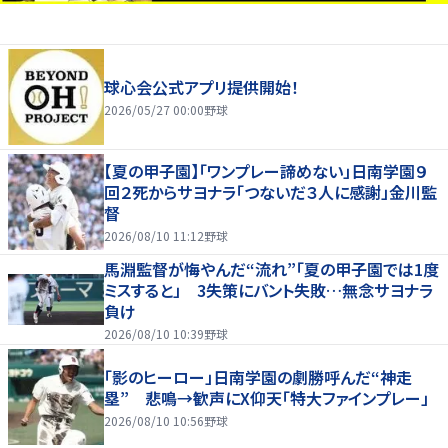
球心会公式アプリ提供開始！
2026/05/27 00:00
野球
【夏の甲子園】「ワンプレー諦めない」日南学園９
回２死からサヨナラ「つないだ３人に感謝」金川監
督
2026/08/10 11:12
野球
馬淵監督が悔やんだ“流れ”「夏の甲子園では1度
ミスすると」 3失策にバント失敗…無念サヨナラ
負け
2026/08/10 10:39
野球
「影のヒーロー」日南学園の劇勝呼んだ“神走
塁” 悲鳴→歓声にX仰天「特大ファインプレー」
2026/08/10 10:56
野球