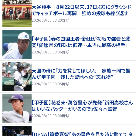
大谷翔平 ８月22日以来、17日ぶりにグラウンド
でキャッチボール再開 強めの投球も繰り返す
2026/08/09 08:29
野球
【甲子園】春の四国王者・新田が初戦で強豪と激
突「愛媛県の野球は低迷…本当に最高の相手」
2026/08/09 08:06
野球
天国の母に「力を貸してほしい」 家族一同で掴
んだ甲子園…残した聖地への“忘れ物”
2026/08/09 08:05
野球
【甲子園】花巻東・萬谷堅心が先発「新田高校さん
はいい左バッターがいるので」佐々木監督
2026/08/09 08:00
野球
【DeNA】筒香嘉智「あの景色を見た時に勝てて良