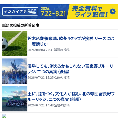
話題の投稿
の新着記事
鈴木彩艶争奪戦、欧州4クラブが接触 リーズには
一度断りか
2026/08/04 20:37
話題の投稿
優勝しても、消えるかもしれない――富良野ブルーリ
ッジ、二つの真実（後編）
2026/07/21 15:25
話題の投稿
土に、膝をつく。文化人が挑む、北の球団――富良野ブ
ルーリッジ、二つの真実（前編）
2026/07/21 14:48
話題の投稿