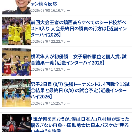
ァン続々反応
2026/08/08 16:10
バレー
前回大会王者の鎮西高らすべてのシード校がベ
スト4入り 大会最終日の勝負の行方は【近畿イン
ターハイ2026】
2026/08/07 22:22
バレー
横浜隼人が初優勝 女子最終順位と個人賞、試
合結果一覧【近畿インターハイ2026】
2026/08/07 17:23
バレー
男子3日目（8/7）決勝トーナメント3、4回戦全12試
合結果と最終日（8/8）の試合予定【近畿インター
ハイ2026】
2026/08/07 15:25
バレー
「誰が何を言おうが、僕は日本人」八村塁が語った
揺るぎない自負…田臥勇太は日本バスケの“明る
い未来”を確信