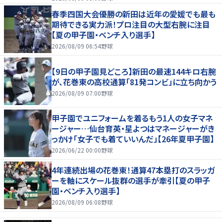
春季四国大会優勝の新田は近年の愛媛でも最も
期待できる実力派！プロ注目の大型右腕に注目
【夏の甲子園・ベンチ入り選手】
2026/08/09 06:54
野球
【9日の甲子園見どころ】新田の最速144キロ右腕
が、花巻東の高校通算「81発コンビ」に立ち向かう
2026/08/09 07:00
野球
甲子園でユニフォームを着るもう1人の女子マネ
ージャー…仙台育英・星よつはマネージャーがき
っかけ「女子でも着ていいんだ」【26年夏甲子園】
2026/06/22 00:00
野球
4年連続出場の花巻東！通算47本塁打のスラッガ
ーを軸にスケール抜群の選手が牽引【夏の甲子
園・ベンチ入り選手】
2026/08/09 06:08
野球