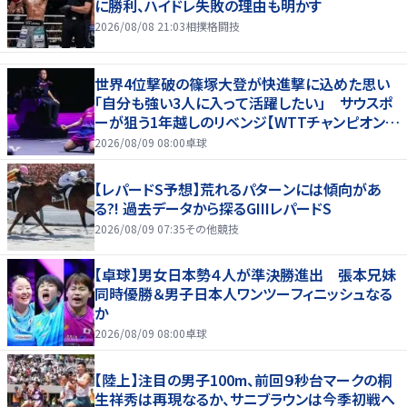
に勝利、ハイドレ失敗の理由も明かす
2026/08/08 21:03
相撲格闘技
世界4位撃破の篠塚大登が快進撃に込めた思い
「自分も強い3人に入って活躍したい」 サウスポ
ーが狙う1年越しのリベンジ【WTTチャンピオンズ
横浜2026】
2026/08/09 08:00
卓球
【レパードS予想】荒れるパターンには傾向があ
る?! 過去データから探るGIIIレパードS
2026/08/09 07:35
その他競技
【卓球】男女日本勢４人が準決勝進出 張本兄妹
同時優勝＆男子日本人ワンツーフィニッシュなる
か
2026/08/09 08:00
卓球
【陸上】注目の男子100m、前回９秒台マークの桐
生祥秀は再現なるか、サニブラウンは今季初戦へ