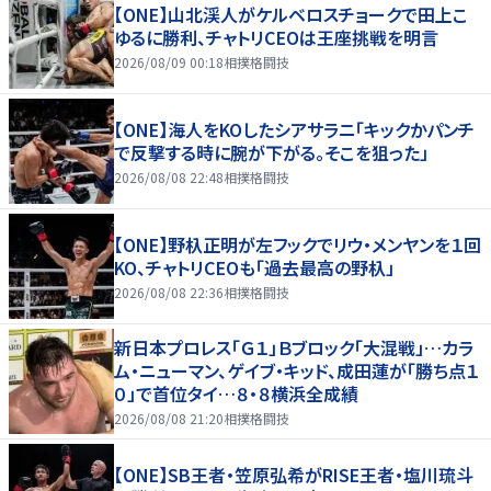
【ONE】山北渓人がケルベロスチョークで田上こ
ゆるに勝利、チャトリCEOは王座挑戦を明言
2026/08/09 00:18
相撲格闘技
【ONE】海人をKOしたシアサラニ「キックかパンチ
で反撃する時に腕が下がる。そこを狙った」
2026/08/08 22:48
相撲格闘技
【ONE】野杁正明が左フックでリウ・メンヤンを１回
KO、チャトリCEOも「過去最高の野杁」
2026/08/08 22:36
相撲格闘技
新日本プロレス「Ｇ１」Ｂブロック「大混戦」…カラ
ム・ニューマン、ゲイブ・キッド、成田蓮が「勝ち点１
０」で首位タイ…８・８横浜全成績
2026/08/08 21:20
相撲格闘技
【ONE】SB王者・笠原弘希がRISE王者・塩川琉斗