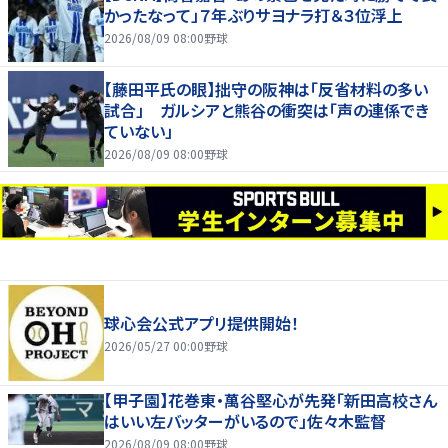
かったなって」７年ぶりサヨナラ打＆３位浮上
2026/08/09 08:00
野球
【藤田平氏の眼】拙守の阪神は「反省材料の多い
試合」 ガルシアと熊谷の衝突は「声の連係でき
ていない」
2026/08/09 08:00
野球
球心会公式アプリ提供開始！
2026/05/27 00:00
野球
【甲子園】花巻東・萬谷堅心が先発「新田高校さん
はいい左バッターがいるので」佐々木監督
2026/08/09 08:00
野球