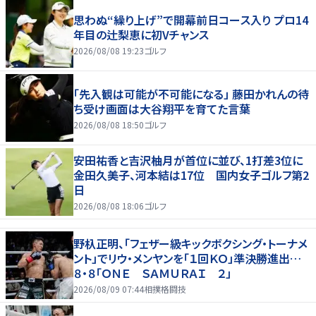
思わぬ“繰り上げ”で開幕前日コース入り プロ14
年目の辻梨恵に初Vチャンス
2026/08/08 19:23
ゴルフ
「先入観は可能が不可能になる」 藤田かれんの待
ち受け画面は大谷翔平を育てた言葉
2026/08/08 18:50
ゴルフ
安田祐香と吉沢柚月が首位に並び、1打差3位に
金田久美子、河本結は17位 国内女子ゴルフ第2
日
2026/08/08 18:06
ゴルフ
野杁正明、「フェザー級キックボクシング・トーナメ
ント」でリウ・メンヤンを「１回ＫＯ」準決勝進出…
８・８「ＯＮＥ ＳＡＭＵＲＡＩ ２」
2026/08/09 07:44
相撲格闘技