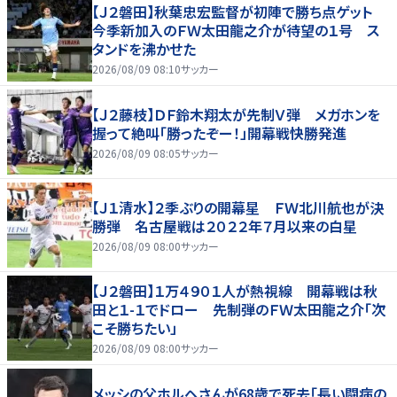
【Ｊ２磐田】秋葉忠宏監督が初陣で勝ち点ゲット
今季新加入のＦＷ太田龍之介が待望の１号 ス
タンドを沸かせた
2026/08/09 08:10
サッカー
【Ｊ２藤枝】ＤＦ鈴木翔太が先制Ｖ弾 メガホンを
握って絶叫「勝ったぞー！」開幕戦快勝発進
2026/08/09 08:05
サッカー
【Ｊ１清水】２季ぶりの開幕星 ＦＷ北川航也が決
勝弾 名古屋戦は２０２２年７月以来の白星
2026/08/09 08:00
サッカー
【Ｊ２磐田】１万４９０１人が熱視線 開幕戦は秋
田と１-１でドロー 先制弾のＦＷ太田龍之介「次
こそ勝ちたい」
2026/08/09 08:00
サッカー
メッシの父ホルヘさんが68歳で死去「長い闘病の