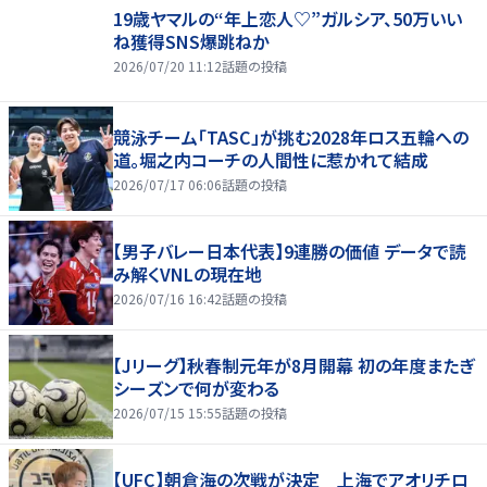
19歳ヤマルの“年上恋人♡”ガルシア、50万いい
ね獲得SNS爆跳ねか
2026/07/20 11:12
話題の投稿
競泳チーム「TASC」が挑む2028年ロス五輪への
道。堀之内コーチの人間性に惹かれて結成
2026/07/17 06:06
話題の投稿
【男子バレー日本代表】9連勝の価値 データで読
み解くVNLの現在地
2026/07/16 16:42
話題の投稿
【Jリーグ】秋春制元年が8月開幕 初の年度またぎ
シーズンで何が変わる
2026/07/15 15:55
話題の投稿
【UFC】朝倉海の次戦が決定 上海でアオリチロ