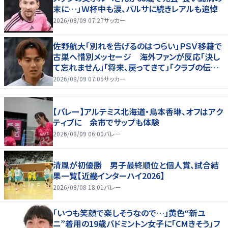
末に…」Ｗ杯中も涙、バルサに続きレアルも追悼
2026/08/09 07:27
サッカー
佐野航大「別れを告げるのはつらい」ＰＳＶ移籍で
古巣へ惜別メッセージ 海外ファンが反応「決し
て忘れません」「将来、戻ってきて」「クラブの伝説
です」
2026/08/09 07:05
サッカー
【バレー】アルテミス北海道・鳥本香琳、オフはアク
ティブに 余市でサップも体験
2026/08/09 06:00
バレー
清風が初優勝 男子最終順位と個人賞、試合結
果一覧【近畿インターハイ2026】
2026/08/08 18:01
バレー
「いつも笑顔で楽しそうなので…」黄色“新ユ
ニ”着用の19歳バドミントン女子に「CMきそう」フ