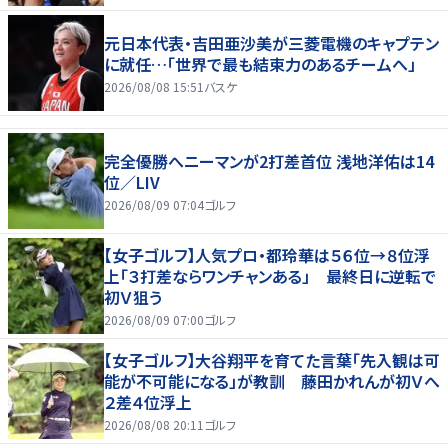
元日本代表・吉田亜沙美が三菱電機のキャプテン
に就任…「世界で最も結束力のあるチームへ」
2026/08/08 15:51
バスケ
完全優勝へニーマンが2打差首位 浅地洋佑は14
位／LIV
2026/08/09 07:04
ゴルフ
【女子ゴルフ】人気プロ・都玲華は５６位→８位浮
上「３打差ならワンチャンある」 最終日に逆転で
初Ｖ狙う
2026/08/09 07:00
ゴルフ
【女子ゴルフ】大谷翔平を育てた言葉「先入観は可
能が不可能になる」が教訓 藤田かれんが初Ｖへ
２差４位浮上
2026/08/08 20:11
ゴルフ