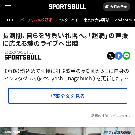
今日の予定
TOP
バーチャル高校野球
インターハイ
東京六大学野球
dodaSPO
（新しいタブ
長渕剛、自らを背負い札幌へ。「超満」の声援
に応える魂のライブへ出陣
2025.07.05 13:18
【画像】魂込めて札幌に叫ぶ歌手の長渕剛が5日に自身の
インスタグラム（@tsuyoshi_nagabuchi）を更新した。…
記事全文を見る
話題の投稿
ライフスタイル