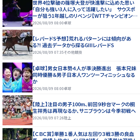
世界4位撃破の篠塚大登が快進撃に込めた思い
「自分も強い3人に入って活躍したい」 サウスポ
ーが狙う1年越しのリベンジ【WTTチャンピオンズ
横浜2026】
2026/08/09 08:00
卓球
【レパードS予想】荒れるパターンには傾向があ
る?! 過去データから探るGIIIレパードS
2026/08/09 07:35
その他競技
【卓球】男女日本勢４人が準決勝進出 張本兄妹
同時優勝＆男子日本人ワンツーフィニッシュなる
か
2026/08/09 08:00
卓球
【陸上】注目の男子100m、前回９秒台マークの桐
生祥秀は再現なるか、サニブラウンは今季初戦へ
2026/08/09 07:26
陸上
【ＣＢＣ賞】単勝１番人気は左回り３戦３勝の良血