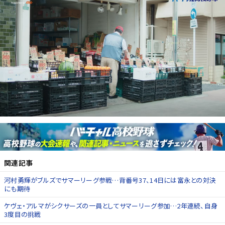
関連記事
河村勇輝がブルズでサマーリーグ参戦…背番号37、14日には富永との対決
にも期待
ケヴェ・アルマがシクサーズの一員としてサマーリーグ参加…2年連続、自身
3度目の挑戦