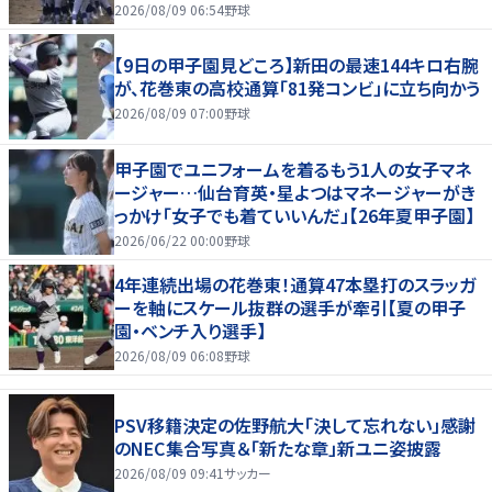
2026/08/09 06:54
野球
【9日の甲子園見どころ】新田の最速144キロ右腕
が、花巻東の高校通算「81発コンビ」に立ち向かう
2026/08/09 07:00
野球
甲子園でユニフォームを着るもう1人の女子マネ
ージャー…仙台育英・星よつはマネージャーがき
っかけ「女子でも着ていいんだ」【26年夏甲子園】
2026/06/22 00:00
野球
4年連続出場の花巻東！通算47本塁打のスラッガ
ーを軸にスケール抜群の選手が牽引【夏の甲子
園・ベンチ入り選手】
2026/08/09 06:08
野球
PSV移籍決定の佐野航大「決して忘れない」感謝
のNEC集合写真＆「新たな章」新ユニ姿披露
2026/08/09 09:41
サッカー