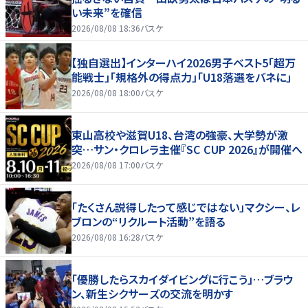
い未来”を確信
2026/08/08 18:36
バスケ
【独自選出】インターハイ2026男子ベスト5「超万
能戦士」「規格外の得点力」「U18落選をバネに」
2026/08/08 18:00
バスケ
東山高校や滋賀U18、台湾の強豪、大学勢が激
突…サン・クロレラ主催『SC CUP 2026』が開催へ
2026/08/08 17:00
バスケ
「たくさん説得したって感じではない」マクシー、レ
ブロンの“リクルート活動”を語る
2026/08/08 16:28
バスケ
「優勝したらスカイダイビングに行こう」…ブラウ
ン、新生シクサーズの交流を明かす