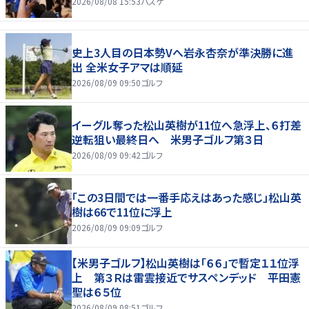
2026/08/08 15:53
バスケ
史上3人目の日本勢Vへ岩永杏奈が準決勝に進
出 全米女子アマは順延
2026/08/09 09:50
ゴルフ
イーグル奪った松山英樹が11位へ急浮上、６打差
逆転狙い最終日へ 米男子ゴルフ第３日
2026/08/09 09:42
ゴルフ
「この3日間では一番手応えはあった感じ」松山英
樹は66で11位に浮上
2026/08/09 09:09
ゴルフ
【米男子ゴルフ】松山英樹は「６６」で暫定１１位浮
上 第３Ｒは雷雲接近でサスペンデッド 平田憲
聖は６５位
2026/08/09 08:51
ゴルフ