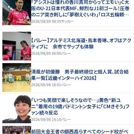
｢アシストは憧れの香川真司からってエモい｣C大
阪のU-21日本代表MF、鮮烈なJ1初ゴール！圧巻
のニア突き刺しに｢夢樹えぐいわ｣｢ロス五輪頼む
ぞ｣
2026/08/09 08:35
サッカー
【バレー】アルテミス北海道・鳥本香琳、オフはアク
ティブに 余市でサップも体験
2026/08/09 06:00
バレー
清風が初優勝 男子最終順位と個人賞、試合結
果一覧【近畿インターハイ2026】
2026/08/08 18:01
バレー
「いつも笑顔で楽しそうなので…」黄色“新ユ
ニ”着用の19歳バドミントン女子に「CMきそう」フ
ァン続々反応
2026/08/08 16:10
バレー
前回大会王者の鎮西高らすべてのシード校がベ