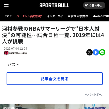
今日の予定
TOP
バーチャル高校野球
インターハイ
東京六大学野球
dodaSPO
NBAサマーリーグに参加する富永啓生、馬場雄大、河村勇輝［写真］＝Getty Images
（新しいタブ
河村参戦のNBAサマーリーグで“日本人対
決”の可能性…試合日程一覧、2019年には4
人が挑戦
2025.07.04 12:04
バス…
記事全文を見る
バスケットボール