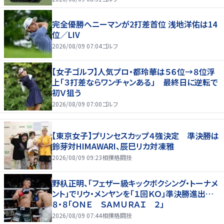
完全優勝へニーマンが2打差首位 浅地洋佑は14
位／LIV
2026/08/09 07:04
ゴルフ
【女子ゴルフ】人気プロ・都玲華は５６位→８位浮
上「３打差ならワンチャンある」 最終日に逆転で
初Ｖ狙う
2026/08/09 07:00
ゴルフ
【東京女子】プリンセスカップ４強決定 準決勝は
鈴芽対HIMAWARI、辰巳リカ対凍雅
2026/08/09 09:23
相撲格闘技
野杁正明、「フェザー級キックボクシング・トーナメ
ント」でリウ・メンヤンを「１回ＫＯ」準決勝進出…
８・８「ＯＮＥ ＳＡＭＵＲＡＩ ２」
2026/08/09 07:44
相撲格闘技