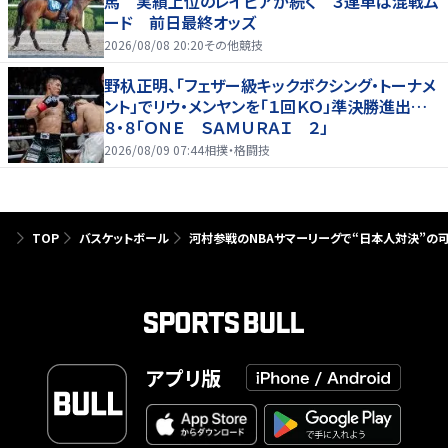
馬 実績上位のレイピアが続く ３連単は混戦ム
ード 前日最終オッズ
2026/08/08 20:20
その他競技
野杁正明、「フェザー級キックボクシング・トーナメ
ント」でリウ・メンヤンを「１回ＫＯ」準決勝進出…
８・８「ＯＮＥ ＳＡＭＵＲＡＩ ２」
2026/08/09 07:44
相撲・格闘技
TOP
バスケットボール
河村参戦のNBAサマーリーグで“日本人対決”の可
アプリ版