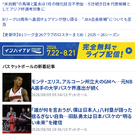
“米挑戦”の馬場と富永は7月の強化試合不参加…引き続き日本代表候補と
してアジア杯選考対象に
Bリーグ10周年へ島田チェアマンが想い語る…“JBA会長候補”についても言
及
【更新中】B1リーグ全26クラブのロスターまとめ｜2025－26シーズン
バスケットボール
の新着記事
モンテ・エリス、アルコーン州立大のGMへ…元NB
A選手の大学バスケ界進出が続く
2026/08/09 09:34
バスケットボール
「誰が何を言おうが、僕は日本人」八村塁が語った
揺るぎない自負…田臥勇太は日本バスケの“明る
い未来”を確信
2026/08/08 18:36
バスケットボール