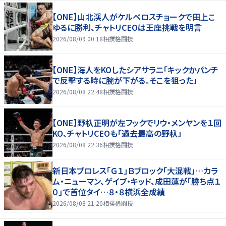
【ONE】山北渓人がケルベロスチョークで田上こ
ゆるに勝利、チャトリCEOは王座挑戦を明言
2026/08/09 00:18
相撲格闘技
【ONE】海人をKOしたシアサラニ「キックかパンチ
で反撃する時に腕が下がる。そこを狙った」
2026/08/08 22:48
相撲格闘技
【ONE】野杁正明が左フックでリウ・メンヤンを１回
KO、チャトリCEOも「過去最高の野杁」
2026/08/08 22:36
相撲格闘技
新日本プロレス「Ｇ１」Ｂブロック「大混戦」…カラ
ム・ニューマン、ゲイブ・キッド、成田蓮が「勝ち点１
０」で首位タイ…８・８横浜全成績
2026/08/08 21:20
相撲格闘技