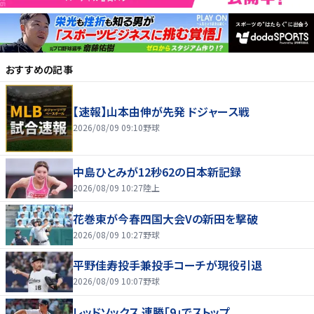
おすすめの記事
【速報】山本由伸が先発 ドジャース戦
2026/08/09 09:10
野球
中島ひとみが12秒62の日本新記録
2026/08/09 10:27
陸上
花巻東が今春四国大会Vの新田を撃破
2026/08/09 10:27
野球
平野佳寿投手兼投手コーチが現役引退
2026/08/09 10:07
野球
レッドソックス 連勝「9」でストップ