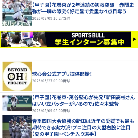
【甲子園】花巻東が２年連続の初戦突破 赤間史
弥が一瞬の隙突く好走塁で貴重な４点目奪う
2026/08/09 10:27
野球
球心会公式アプリ提供開始！
2026/05/27 00:00
野球
【甲子園】花巻東・萬谷堅心が先発「新田高校さん
はいい左バッターがいるので」佐々木監督
2026/08/09 08:00
野球
春季四国大会優勝の新田は近年の愛媛でも最も
期待できる実力派！プロ注目の大型右腕に注目
【夏の甲子園・ベンチ入り選手】