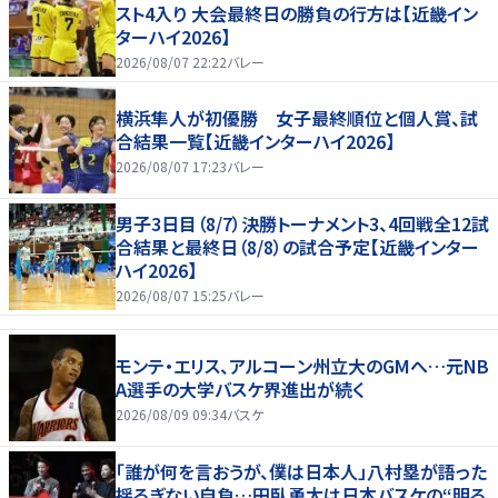
スト4入り 大会最終日の勝負の行方は【近畿イン
ターハイ2026】
2026/08/07 22:22
バレー
横浜隼人が初優勝 女子最終順位と個人賞、試
合結果一覧【近畿インターハイ2026】
2026/08/07 17:23
バレー
男子3日目（8/7）決勝トーナメント3、4回戦全12試
合結果と最終日（8/8）の試合予定【近畿インター
ハイ2026】
2026/08/07 15:25
バレー
モンテ・エリス、アルコーン州立大のGMへ…元NB
A選手の大学バスケ界進出が続く
2026/08/09 09:34
バスケ
「誰が何を言おうが、僕は日本人」八村塁が語った
揺るぎない自負…田臥勇太は日本バスケの“明る