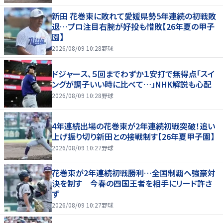
新田 花巻東に敗れて愛媛県勢5年連続の初戦敗
退…プロ注目右腕が好投も惜敗【26年夏の甲子
園】
2026/08/09 10:28
野球
ドジャース、５回までわずか１安打で無得点「スイ
ングが調子いい時に比べて…」NHK解説も心配
2026/08/09 10:28
野球
4年連続出場の花巻東が2年連続初戦突破！追い
上げ振り切り新田との接戦制す【26年夏甲子園】
2026/08/09 10:27
野球
花巻東が2年連続初戦勝利…全国制覇へ強豪対
決を制す 今春の四国王者を相手にリード許さ
ず
2026/08/09 10:27
野球