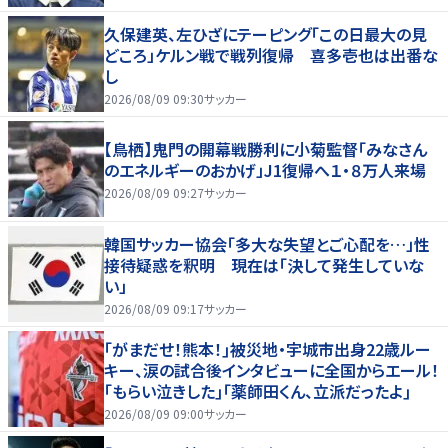
久保建英、左ひざにテーピング「この日最大の見
どころ」ケルン戦で戦列復帰 喜多壱也は出番な
し
2026/08/09 09:30
サッカー
【鳥栖】鬼門の開幕戦勝利に小菊監督「みなさん
のエネルギーのおかげ」J1復帰へ１・８万人来場
2026/08/09 09:27
サッカー
韓国サッカー協会「多大な失望とご心配を…」性
接待疑惑を釈明 現在は「決して発生していな
い」
2026/08/09 09:17
サッカー
｢がまだせ！熊本！｣被災地・宇城市出身22歳ルー
キー、涙の試合後インタビューに全国からエール！
｢もらい泣きした｣｢薬師田くん、立派だったよ｣
2026/08/09 09:00
サッカー