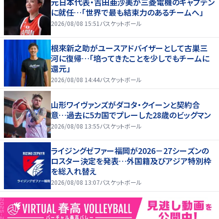
元日本代表・吉田亜沙美が三菱電機のキャプテン
に就任…「世界で最も結束力のあるチームへ」
2026/08/08 15:51
バスケットボール
根來新之助がユースアドバイザーとして古巣三
河に復帰…「培ってきたことを少しでもチームに
還元」
2026/08/08 14:44
バスケットボール
山形ワイヴァンズがダコタ・クイーンと契約合
意…過去に5カ国でプレーした28歳のビッグマン
2026/08/08 13:55
バスケットボール
ライジングゼファー福岡が2026－27シーズンの
ロスター決定を発表…外国籍及びアジア特別枠
を総入れ替え
2026/08/08 13:07
バスケットボール