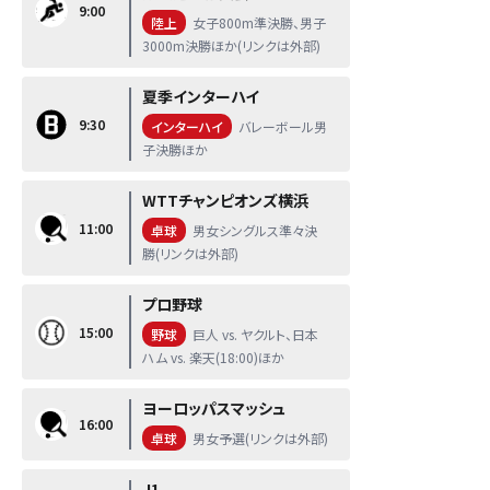
9:00
陸上
女子800m準決勝、男子
3000m決勝ほか(リンクは外部)
夏季インターハイ
9:30
インターハイ
バレーボール男
子決勝ほか
WTTチャンピオンズ横浜
11:00
卓球
男女シングルス準々決
勝(リンクは外部)
プロ野球
15:00
野球
巨人 vs. ヤクルト、日本
ハム vs. 楽天(18:00)ほか
ヨーロッパスマッシュ
16:00
卓球
男女予選(リンクは外部)
J1