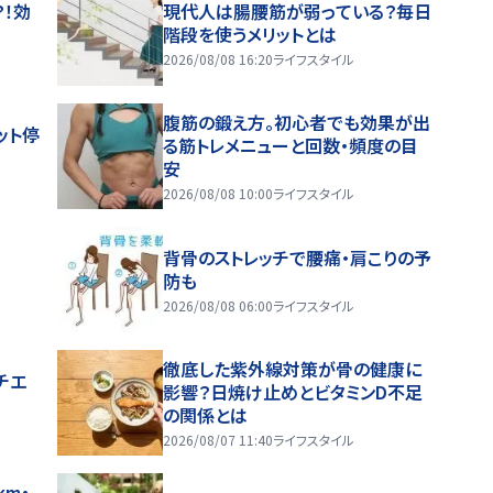
！効
現代人は腸腰筋が弱っている？毎日
階段を使うメリットとは
2026/08/08 16:20
ライフスタイル
腹筋の鍛え方。初心者でも効果が出
ット停
る筋トレメニューと回数・頻度の目
安
2026/08/08 10:00
ライフスタイル
背骨のストレッチで腰痛・肩こりの予
防も
2026/08/08 06:00
ライフスタイル
徹底した紫外線対策が骨の健康に
チエ
影響？日焼け止めとビタミンD不足
の関係とは
2026/08/07 11:40
ライフスタイル
m・