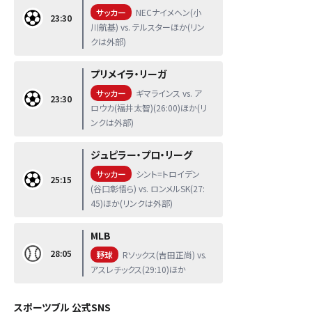
サッカー
NECナイメヘン(小
23:30
川航基) vs. テルスターほか(リン
クは外部)
プリメイラ・リーガ
サッカー
ギマラインス vs. ア
23:30
ロウカ(福井太智)(26:00)ほか(リ
ンクは外部)
ジュピラー・プロ・リーグ
サッカー
シント=トロイデン
25:15
(谷口彰悟ら) vs. ロンメルSK(27:
45)ほか(リンクは外部)
MLB
28:05
野球
Rソックス(吉田正尚) vs.
アスレチックス(29:10)ほか
スポーツブル 公式SNS