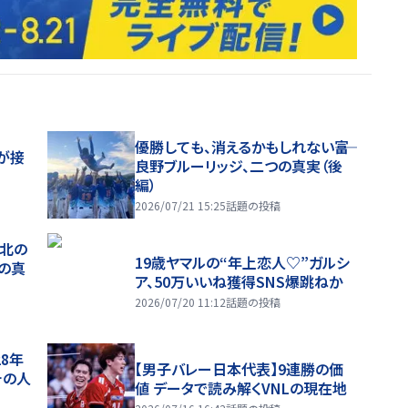
優勝しても、消えるかもしれない――富
が接
良野ブルーリッジ、二つの真実（後
編）
2026/07/21 15:25
話題の投稿
、北の
19歳ヤマルの“年上恋人♡”ガルシ
つの真
ア、50万いいね獲得SNS爆跳ねか
2026/07/20 11:12
話題の投稿
28年
【男子バレー日本代表】9連勝の価
チの人
値 データで読み解くVNLの現在地