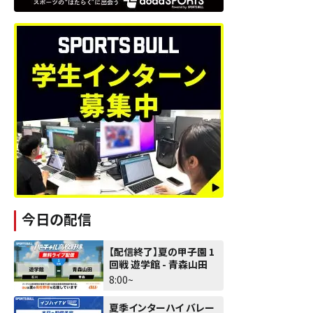
今日の配信
【配信終了】夏の甲子園 1
回戦 遊学館 - 青森山田
8:00~
夏季インターハイ バレー