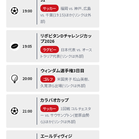
サッカー
福岡 vs. 神戸、広島
19:00
vs. 千葉(19:15)ほか(リンクは外
部)
リポビタンDチャレンジカッ
プ2026
19:05
ラグビー
日本代表 vs. オース
トラリア代表(リンクは外部)
ウィンダム選手権3日目
20:00
ゴルフ
米国男子 松山英樹、
久常涼ら出場(リンクは外部)
カラバオカップ
サッカー
1回戦 コルチェスタ
21:00
ー vs. サウサンプトン(菅原由勢
ら)ほか(リンクは外部)
エールディヴィジ