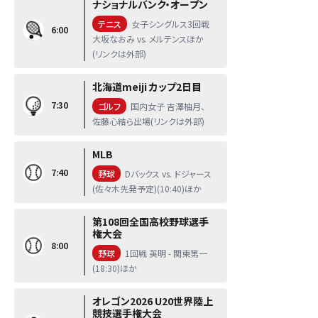
ナショナルバンク・オープン
テニス
女子シングルス3回戦
6:00
大坂なおみ vs. メルテンスほか
(リンクは外部)
北海道meiji カップ2日目
7:30
ゴルフ
国内女子 吉澤柚月、
佐藤心結ら出場(リンクは外部)
MLB
7:40
野球
Dバックス vs. ドジャース
(佐々木先発予定)(10:40)ほか
第108回全国高校野球選手
権大会
8:00
野球
1回戦 英明 - 関東第一
(18:30)ほか
オレゴン2026 U20世界陸上
競技選手権大会