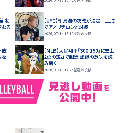
2026/07/16 16:42
話題の投稿
幕 初
【UFC】朝倉海の次戦が決定 上海
変わる
でアオリチロンと対戦
2026/07/14 15:19
話題の投稿
ー敗
【MLB】大谷翔平「300-150」に史上
みを
2位の速さで到達 記録の意味を読
み解く
2026/07/10 17:26
話題の投稿