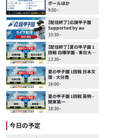
ボールほか
9:00~
【配信終了】応援甲子園
Supported by au
10:30~
【配信終了】夏の甲子園 1
回戦 白樺学園 - 東日大昌
平
13:30~
夏の甲子園 1回戦 日本文
理 - 大分商
16:00~
夏の甲子園 1回戦 英明 -
関東第一
18:30~
今日の予定