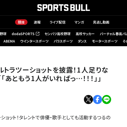
競技
速報
ライブ配信
マンガ
見逃し動画
野球
dodaSPORTS
センバツ高校野球
高校サッカー
バーチャル春高バ
（新しいタブで開く）
ABEMA
ウインタースポーツ
パラスポーツ
ダンス
モータースポーツ
そ
ルトラツーショットを披露！1人足りな
あともう1人がいればっ…！！！」」
ーショット！タレントで俳優・歌手としても活動するつるの