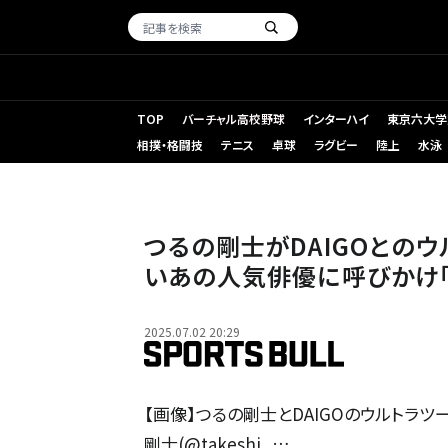
TOP
バーチャル高校野球
インターハイ
東京六大学
相撲・格闘技
テニス
卓球
ラグビー
陸上
水泳
つるの剛士がDAIGOとのウ
いあの人気俳優に呼びかけ「「
2025.07.02 20:29
【画像】つるの剛士とDAIGOのウルトラツ
剛士(@takeshi_…