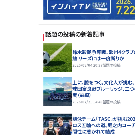
話題の投稿
の新着記事
鈴木彩艶争奪戦、欧州4クラブ
触 リーズには一度断りか
2026/08/04 20:37
話題の投稿
土に、膝をつく。文化人が挑む
球団――富良野ブルーリッジ、二
実（前編）
2026/07/21 14:48
話題の投稿
競泳チーム「TASC」が挑む20
ロス五輪への道。堀之内コー
間性に惹かれて結成