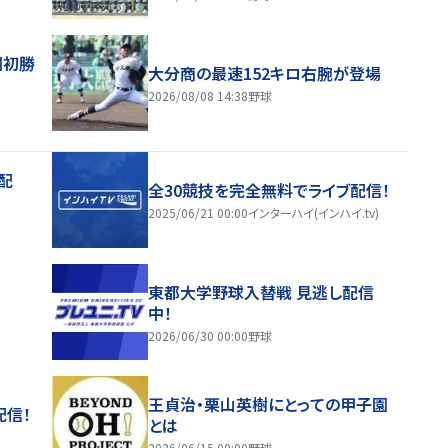
園初勝
大分商の最速152キロ右腕が登場
2026/08/08 14:38
野球
配
全30競技を完全無料でライブ配信！
2025/06/21 00:00
インターハイ(インハイ.tv)
東都大学野球入替戦 見逃し配信
中！
2026/06/30 00:00
野球
王貞治・栗山英樹にとっての甲子園
配信！
とは
2026/06/15 00:00
野球