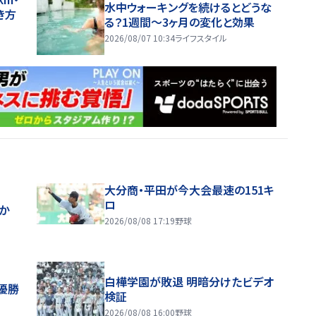
水中ウォーキングを続けるとどうな
き方
る？1週間～3ヶ月の変化と効果
2026/08/07 10:34
ライフスタイル
大分商・平田が今大会最速の151キ
ロ
ほか
2026/08/08 17:19
野球
白樺学園が敗退 明暗分けたビデオ
優勝
検証
2026/08/08 16:00
野球