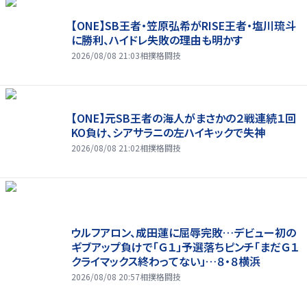
【ONE】SB王者・笠原弘希がRISE王者・塩川琉斗
に勝利、ハイドレ失敗の理由も明かす
2026/08/08 21:03
相撲格闘技
【ONE】元SB王者の海人がまさかの２戦連続１回
KO負け、シアサラニの左ハイキックで失神
2026/08/08 21:02
相撲格闘技
ウルフアロン、成田蓮に屈辱完敗…デビュー初の
ギブアップ負けで「Ｇ１」予選落ちピンチ「まだＧ１
クライマックス終わってない」…８・８横浜
2026/08/08 20:57
相撲格闘技