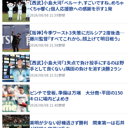
【西武】小島大河「ベルーナ、すごいですね。めちゃ
くちゃ響く」個人応援歌への感謝を示す１発
2026/08/08 21:59
野球
【阪神】今季ワースト３失策にガルシア２度後逸…
藤川監督「すべてこれから。顔上げて明日戦う」
2026/08/08 21:58
野球
【西武】小島大河「1失点で負け投手にするのは野
手として良くない」隅田の負けを消す決勝２ラン
2026/08/08 21:51
野球
ピンチで登板、準備は万端 大分商・平田の150
キロに場内どよめき
2026/08/08 21:45
野球
英明が少ない好機逃さず勝利 関東第一は石井