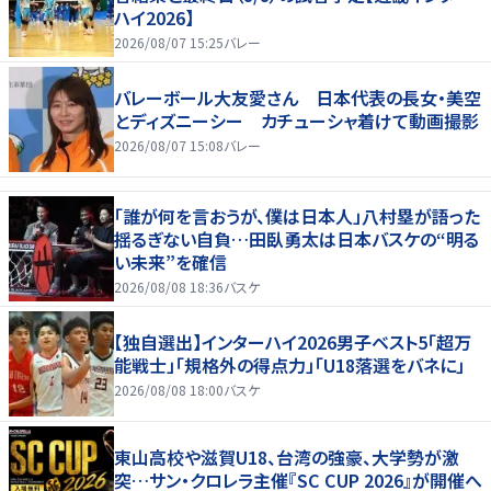
ハイ2026】
2026/08/07 15:25
バレー
バレーボール大友愛さん 日本代表の長女・美空
とディズニーシー カチューシャ着けて動画撮影
2026/08/07 15:08
バレー
「誰が何を言おうが、僕は日本人」八村塁が語った
揺るぎない自負…田臥勇太は日本バスケの“明る
い未来”を確信
2026/08/08 18:36
バスケ
【独自選出】インターハイ2026男子ベスト5「超万
能戦士」「規格外の得点力」「U18落選をバネに」
2026/08/08 18:00
バスケ
東山高校や滋賀U18、台湾の強豪、大学勢が激
突…サン・クロレラ主催『SC CUP 2026』が開催へ