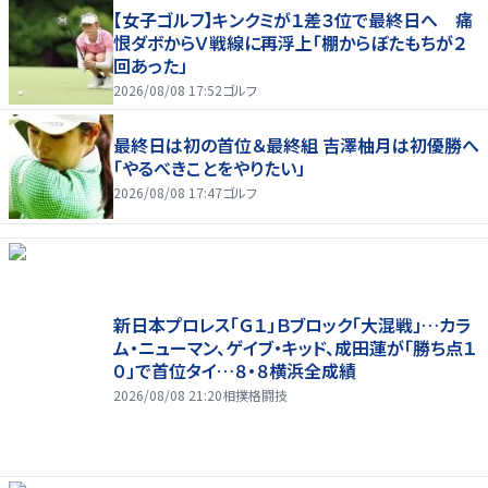
【女子ゴルフ】キンクミが１差３位で最終日へ 痛
恨ダボからＶ戦線に再浮上「棚からぼたもちが２
回あった」
2026/08/08 17:52
ゴルフ
最終日は初の首位＆最終組 吉澤柚月は初優勝へ
「やるべきことをやりたい」
2026/08/08 17:47
ゴルフ
新日本プロレス「Ｇ１」Ｂブロック「大混戦」…カラ
ム・ニューマン、ゲイブ・キッド、成田蓮が「勝ち点１
０」で首位タイ…８・８横浜全成績
2026/08/08 21:20
相撲格闘技