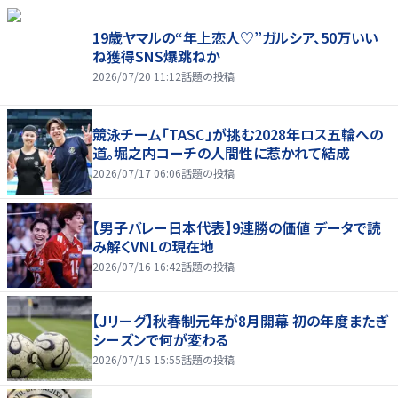
19歳ヤマルの“年上恋人♡”ガルシア、50万いい
ね獲得SNS爆跳ねか
2026/07/20 11:12
話題の投稿
競泳チーム「TASC」が挑む2028年ロス五輪への
道。堀之内コーチの人間性に惹かれて結成
2026/07/17 06:06
話題の投稿
【男子バレー日本代表】9連勝の価値 データで読
み解くVNLの現在地
2026/07/16 16:42
話題の投稿
【Jリーグ】秋春制元年が8月開幕 初の年度またぎ
シーズンで何が変わる
2026/07/15 15:55
話題の投稿