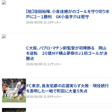
【柏】垣田裕暉、小泉佳穂がのゴールを守り切り水
戸に２－１勝利 GK小島亨介は堅守
2026/08/08 21:14
サッカー
Ｃ大阪、パブロ・マチン新監督が初陣飾る 岡山
を逆転 ２０歳ＭＦ横山夢樹のＪ１初ゴールが決
勝点
2026/08/08 21:11
サッカー
ＦＣ東京、長友佑都の応援実らず大敗…現役続行
を表明した一戦で町田に大量５失点
2026/08/08 21:09
サッカー