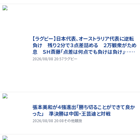
【ラグビー】日本代表、オーストラリア代表に逆転
負け 残り２分で３点差詰める ２万観衆がため
息 ＳＨ斎藤「点差は何点でも負けは負け」…前
半にＳＯ伊藤龍が先制トライ、３２ー３５で惜敗
2026/08/08 20:57
ラグビー
張本美和が４強進出「勝ち切ることができて良か
った」 準決勝は中国・王芸迪と対戦
2026/08/08 20:08
その他競技