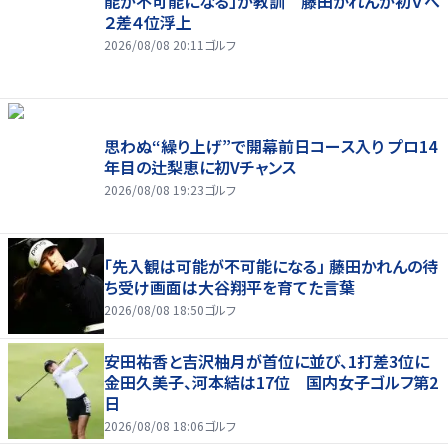
能が不可能になる」が教訓 藤田かれんが初Ｖへ
２差４位浮上
2026/08/08 20:11
ゴルフ
思わぬ“繰り上げ”で開幕前日コース入り プロ14
年目の辻梨恵に初Vチャンス
2026/08/08 19:23
ゴルフ
「先入観は可能が不可能になる」 藤田かれんの待
ち受け画面は大谷翔平を育てた言葉
2026/08/08 18:50
ゴルフ
安田祐香と吉沢柚月が首位に並び、1打差3位に
金田久美子、河本結は17位 国内女子ゴルフ第2
日
2026/08/08 18:06
ゴルフ