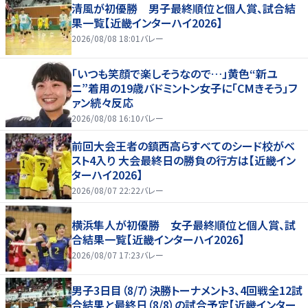
清風が初優勝 男子最終順位と個人賞、試合結
果一覧【近畿インターハイ2026】
2026/08/08 18:01
バレー
「いつも笑顔で楽しそうなので…」黄色“新ユ
ニ”着用の19歳バドミントン女子に「CMきそう」フ
ァン続々反応
2026/08/08 16:10
バレー
前回大会王者の鎮西高らすべてのシード校がベ
スト4入り 大会最終日の勝負の行方は【近畿イン
ターハイ2026】
2026/08/07 22:22
バレー
横浜隼人が初優勝 女子最終順位と個人賞、試
合結果一覧【近畿インターハイ2026】
2026/08/07 17:23
バレー
男子3日目（8/7）決勝トーナメント3、4回戦全12試
合結果と最終日（8/8）の試合予定【近畿インター