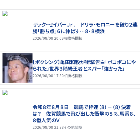
ザック・セイバーＪｒ． ドリラ・モロニーを破り２連
勝「勝ち点」６に伸ばす…８・８横浜
2026/08/08 20:09
相撲格闘技
【ボクシング】亀田和毅が衝撃告白「ボコボコにや
られた」世界３階級王者とスパー「強かった」
2026/08/08 17:30
相撲格闘技
令和８年８月８日 競馬で枠連（８）－（８）決着
は？ 佐賀競馬で飛び出した衝撃の８Ｒ、馬番８、
８番人気のＶ
2026/08/08 21:38
その他競技