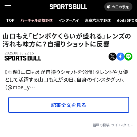
今日の予定
TOP
バーチャル高校野球
インターハイ
東京六大学野球
dodaSPO
（新しいタブ
山口もえ「ピンボケくらいが盛れる」レンズの
汚れも味方に？自撮りショットに反響
2025.06.30 22:15
【画像】山口もえが自撮りショットを公開！タレントや女優
として活躍する山口もえが30日、自身のインスタグラム
（@moe_y…
記事全文を見る
話題の投稿
ライフスタイル