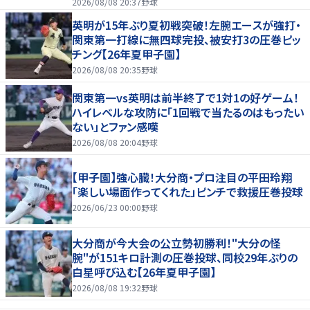
2026/08/08 20:37
野球
英明が15年ぶり夏初戦突破！左腕エースが強打・
関東第一打線に無四球完投、被安打3の圧巻ピッ
チング【26年夏甲子園】
2026/08/08 20:35
野球
関東第一vs英明は前半終了で1対1の好ゲーム！
ハイレベルな攻防に「1回戦で当たるのはもったい
ない」とファン感嘆
2026/08/08 20:04
野球
【甲子園】強心臓！大分商・プロ注目の平田玲翔
「楽しい場面作ってくれた」ピンチで救援圧巻投球
2026/06/23 00:00
野球
大分商が今大会の公立勢初勝利！"大分の怪
腕"が151キロ計測の圧巻投球、同校29年ぶりの
白星呼び込む【26年夏甲子園】
2026/08/08 19:32
野球