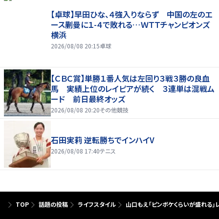
【卓球】早田ひな、４強入りならず 中国の左のエ
ース蒯曼に１-４で敗れる…ＷＴＴチャンピオンズ
横浜
2026/08/08 20:15
卓球
【ＣＢＣ賞】単勝１番人気は左回り３戦３勝の良血
馬 実績上位のレイピアが続く ３連単は混戦ム
ード 前日最終オッズ
2026/08/08 20:20
その他競技
石田実莉 逆転勝ちでインハイV
2026/08/08 17:40
テニス
TOP
話題の投稿
ライフスタイル
山口もえ「ピンボケくらいが盛れる」