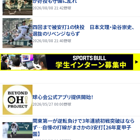
が好投も守備に乱れ
2026/08/08 21:42
野球
四回まで被安打1の快投 日本文理・染谷崇史、
選抜のリベンジならず
2026/08/08 21:40
野球
球心会公式アプリ提供開始！
2026/05/27 00:00
野球
関東第一が逆転負けで3年連続初戦突破はなら
ず…自慢の打線がまさかの3安打【26年夏甲子
園】