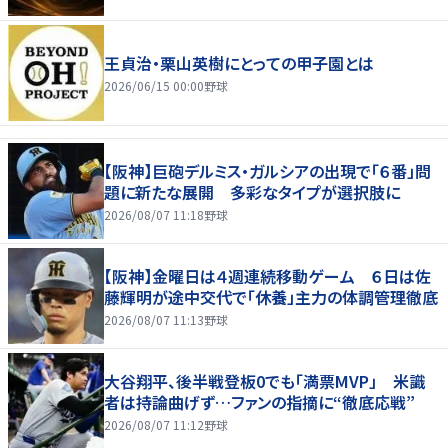
王貞治・栗山英樹にとっての甲子園とは
2026/06/15 00:00
野球
【阪神】巨砲デルミス・ガルシアの出現で「６番」問
題に新たな展開 多彩なタイプが選択肢に
2026/08/07 11:18
野球
【阪神】金曜日は４週連続移動ゲーム ６日は佐
藤輝明が途中交代で「休養」主力の体調管理徹底
2026/08/07 11:13
野球
大谷翔平、後半戦登板0でも「満票MVP」 米識
者は持論曲げず…ファンの指摘に“徹底応戦”
2026/08/07 11:12
野球