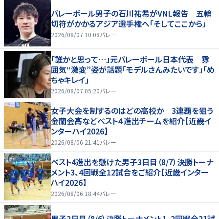
バレーボール男子の石川祐希がVNL報告 五輪
切符がかかるアジア選手権へ「そしてここから」
2026/08/07 10:08
バレー
「誰かと思って…」元バレーボール日本代表 雰
囲気“激変”姿が話題「モデルさんみたいです」「め
ちゃキレイ」
2026/08/07 05:20
バレー
女子大会を制するのはどの高校か 3連覇を狙う
金蘭会高などベスト４進出チームを紹介【近畿イ
ンターハイ2026】
2026/08/06 21:41
バレー
ベスト4進出を懸けた男子3日目（8/7）決勝トーナ
メント3、4回戦全12試合をご紹介【近畿インター
ハイ2026】
2026/08/06 18:44
バレー
男子2日目（8/6）決勝トーナメント1、2回戦全21試