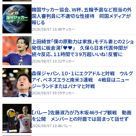
韓国サッカー協会、Ｗ杯、五輪予選など担当の外
国人審判員に不適切な性接待 同国メディアが
報じる
2026/08/07 10:48
サッカー
上田綺世「僕の原動力は家族」モデル妻との２ショ
発信に板倉滉「♥♥」 久保ら日本代表仲間が
続々反応、１１時間で３９万超いいね！反響に
2026/08/07 10:32
サッカー
森保ジャパン、１０・１にエクアドルと対戦 ウルグ
アイ、ベネズエラと南米３連戦 ４戦目はニュー
ジーランドまたはパナマと対戦
2026/08/07 09:59
サッカー
【バレー】佐藤淑乃が乃木坂46ライブ観戦 動画
を公開 メンバーとの対面では固まって話せず
2026/08/07 10:46
バレー