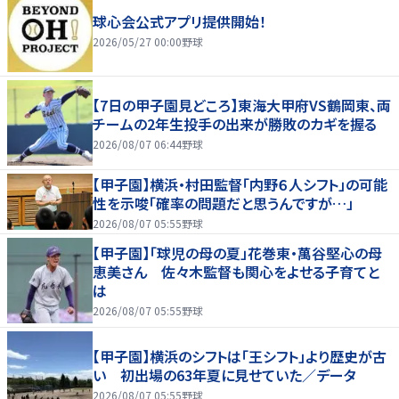
球心会公式アプリ提供開始！
2026/05/27 00:00
野球
【7日の甲子園見どころ】東海大甲府VS鶴岡東、両
チームの2年生投手の出来が勝敗のカギを握る
2026/08/07 06:44
野球
【甲子園】横浜・村田監督「内野６人シフト」の可能
性を示唆「確率の問題だと思うんですが…」
2026/08/07 05:55
野球
【甲子園】「球児の母の夏」花巻東・萬谷堅心の母
恵美さん 佐々木監督も関心をよせる子育てと
は
2026/08/07 05:55
野球
【甲子園】横浜のシフトは「王シフト」より歴史が古
い 初出場の63年夏に見せていた／データ
2026/08/07 05:55
野球