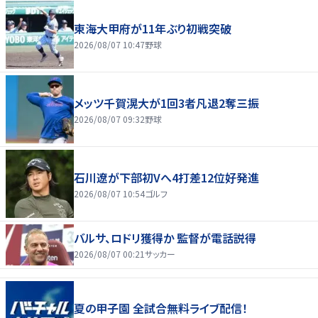
東海大甲府が11年ぶり初戦突破
2026/08/07 10:47
野球
メッツ千賀滉大が1回3者凡退2奪三振
2026/08/07 09:32
野球
石川遼が下部初Vへ4打差12位好発進
2026/08/07 10:54
ゴルフ
バルサ、ロドリ獲得か 監督が電話説得
2026/08/07 00:21
サッカー
夏の甲子園 全試合無料ライブ配信！