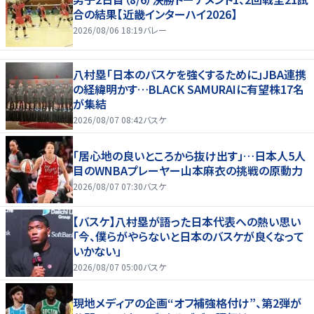
合の結果【近畿インターハイ2026】
2026/08/06 18:19
バレー
八村塁「日本のバスケを強くするために」JBA連携
の経緯明かす…BLACK SAMURAIに有望株17名
が集結
2026/08/07 08:42
バスケ
「居心地の良いところから抜け出す」…日本人5人
目のWNBAプレーヤー山本麻衣の挑戦の原動力
2026/08/07 07:30
バスケ
【バスケ】八村塁が語った日本代表への熱い思い
「今、僕らがやらないと日本のバスケが良くなって
いかない」
2026/08/07 05:00
バスケ
現地メディアの企画“オフ補強格付け”、第2弾が