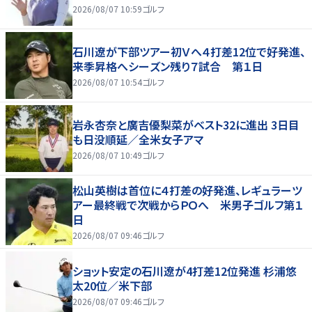
2026/08/07 10:59
ゴルフ
石川遼が下部ツアー初Ｖへ４打差12位で好発進、
来季昇格へシーズン残り７試合 第１日
2026/08/07 10:54
ゴルフ
岩永杏奈と廣吉優梨菜がベスト32に進出 3日目
も日没順延／全米女子アマ
2026/08/07 10:49
ゴルフ
松山英樹は首位に４打差の好発進、レギュラーツ
アー最終戦で次戦からＰＯへ 米男子ゴルフ第１
日
2026/08/07 09:46
ゴルフ
ショット安定の石川遼が4打差12位発進 杉浦悠
太20位／米下部
2026/08/07 09:46
ゴルフ