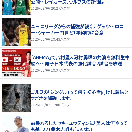
公開…レイカーズ、ウルブズの評価は
2026/08/06 20:27
バスケ
ユーロリーグからの補強が続くナゲッツ…ロニ
ー・ウォーカー四世と1年契約に合意
2026/08/06 19:43
バスケ
『ABEMA』で八村塁＆河村勇輝の共演を無料生中
継へ…男子日本代表の強化試合2試合を放送
2026/08/06 19:37
バスケ
ゴルフの「シングル」って何？ 初心者向けに意味と
すごさを解説します。
2026/08/07 11:00
ゴルフ
前髪おろしたセキ・ユウティンに「美人は何やって
も美しい」桑木志帆も「いいね」