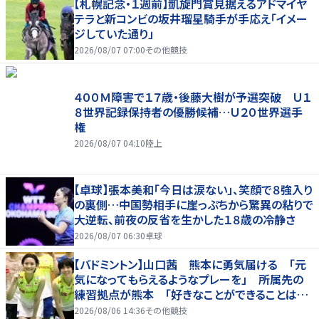
【札幌記念・１週前】凱旋門賞見据えるアドマイヤ
テラと新コンビの坂井瑠星騎手が手応え「イメー
ジしていた通り」
2026/08/07 07:00
その他競技
４００Ｍ障害で１７歳・後藤大樹が予選突破 Ｕ１
８世界記録保持者の優勝候補…Ｕ２０世界選手
権
2026/08/07 04:10
陸上
【卓球】張本美和「今日は涙ない」、笑顔で８強入り
の裏側…中国勢相手に崖っぷちから驚異の粘りで
大逆転、前夜の反省を生かした１８歳の冷静さ
2026/08/07 06:30
卓球
【バドミントン】山口茜 熊本に勇気届ける 「元
気になってもらえるようなプレーを」 所属先の
練習拠点が熊本 「好きなことができることは当
たり前じゃない」
2026/08/06 14:36
その他競技