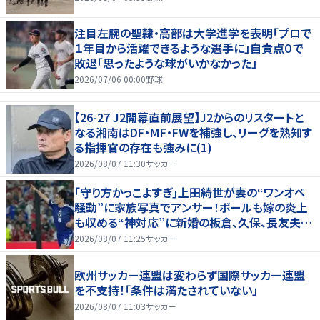
注目左腕の聖隷・高部は大学進学を表明「プロで
１年目から活躍できるような選手に」自責点０で
敗退「思ったような球がいかなかった」
2026/07/06 00:00
野球
【26-27 J2開幕直前展望】J2からのリスタートと
なる湘南はDF・MF・FWを補強し、リーグを熟知す
る指揮官の存在も強みに(1)
2026/08/07 11:30
サッカー
｢守り方かっこよすぎ｣上田綺世が妻の“ワンオペ
騒動”に家族写真でアンサー！ボールも嫁の炎上
も収める“神対応”に新婚の板倉、久保、長友夫妻
もエール！
2026/08/07 11:25
サッカー
欧州サッカー連盟は変わらず国際サッカー連盟
を不支持！「条件は満たされていない」
2026/08/07 11:03
サッカー