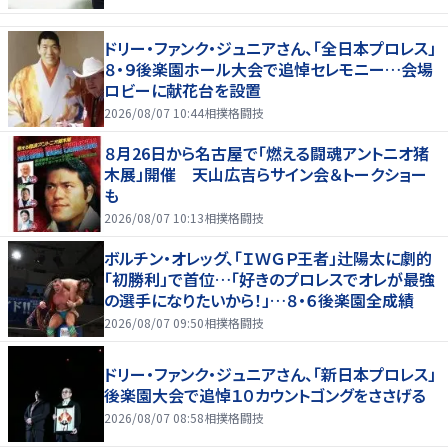
ドリー・ファンク・ジュニアさん、「全日本プロレス」
８・９後楽園ホール大会で追悼セレモニー…会場
ロビーに献花台を設置
2026/08/07 10:44
相撲格闘技
８月26日から名古屋で「燃える闘魂アントニオ猪
木展」開催 天山広吉らサイン会＆トークショー
も
2026/08/07 10:13
相撲格闘技
ボルチン・オレッグ、「ＩＷＧＰ王者」辻陽太に劇的
「初勝利」で首位…「好きのプロレスでオレが最強
の選手になりたいから！」…８・６後楽園全成績
2026/08/07 09:50
相撲格闘技
ドリー・ファンク・ジュニアさん、「新日本プロレス」
後楽園大会で追悼１０カウントゴングをささげる
2026/08/07 08:58
相撲格闘技