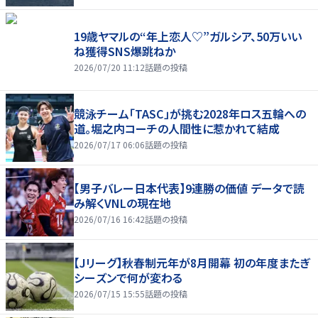
19歳ヤマルの“年上恋人♡”ガルシア、50万いい
ね獲得SNS爆跳ねか
2026/07/20 11:12
話題の投稿
競泳チーム「TASC」が挑む2028年ロス五輪への
道。堀之内コーチの人間性に惹かれて結成
2026/07/17 06:06
話題の投稿
【男子バレー日本代表】9連勝の価値 データで読
み解くVNLの現在地
2026/07/16 16:42
話題の投稿
【Jリーグ】秋春制元年が8月開幕 初の年度またぎ
シーズンで何が変わる
2026/07/15 15:55
話題の投稿