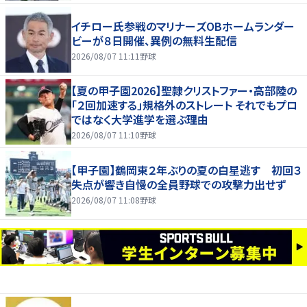
イチロー氏参戦のマリナーズOBホームランダー
ビーが８日開催、異例の無料生配信
2026/08/07 11:11
野球
【夏の甲子園2026】聖隷クリストファー・高部陸の
「２回加速する」規格外のストレート それでもプロ
ではなく大学進学を選ぶ理由
2026/08/07 11:10
野球
【甲子園】鶴岡東２年ぶりの夏の白星逃す 初回３
失点が響き自慢の全員野球での攻撃力出せず
2026/08/07 11:08
野球