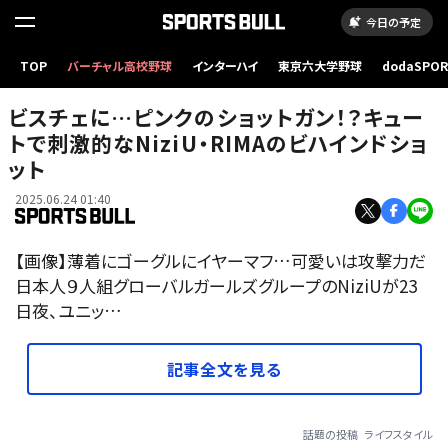
今日の予定
TOP
バーチャル高校野球
インターハイ
東京六大学野球
dodaSPO
（新しいタブ
ビスチェに…ピンクのショットガン！？キュー
トで刺激的なNiziU・RIMAのビハインドショ
ット
2025.06.24 01:40
【画像】薄着にゴーグルにイヤーマフ…可愛いは攻撃力だ
日本人９人組グローバルガールズグループのNiziUが23
日夜、ユニッ…
記事全文を見る
話題の投稿
ライフスタイル