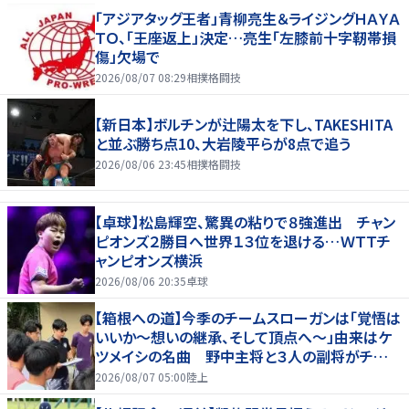
「アジアタッグ王者」青柳亮生＆ライジングＨＡＹＡ
ＴＯ、「王座返上」決定…亮生「左膝前十字靭帯損
傷」欠場で
2026/08/07 08:29
相撲格闘技
【新日本】ボルチンが辻陽太を下し、TAKESHITA
と並ぶ勝ち点10、大岩陵平らが8点で追う
2026/08/06 23:45
相撲格闘技
【卓球】松島輝空、驚異の粘りで８強進出 チャン
ピオンズ２勝目へ世界１３位を退ける…ＷＴＴチ
ャンピオンズ横浜
2026/08/06 20:35
卓球
【箱根への道】今季のチームスローガンは「覚悟は
いいか～想いの継承、そして頂点へ～」由来はケ
ツメイシの名曲 野中主将と３人の副将がチーム
を引っ張る…夏合宿特集第１弾、国学院大
2026/08/07 05:00
陸上