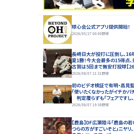
球心会公式アプリ提供開始！
2026/05/27 00:00
野球
長崎日大が投打に圧倒し、16
夏1勝！今大会最多の15得点、
古賀は5回まで無安打投球【2
甲子園】
2026/08/07 21:31
野球
初のビデオ検証で有明・高見
「使いたくなかったがイチかバ
判定覆らずも「フェアですし
もやすることなく次にいける」
2026/08/07 19:38
野球
【鹿島】DF広瀬陸斗「鹿島の若
つらの方がすごいぞと」ニヤリ