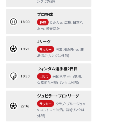
ンクは外部)
プロ野球
18:00
野球
DeNA vs. 広島、日本ハ
ム vs. 楽天ほか
Jリーグ
19:25
サッカー
開幕 横浜FM vs. 鹿
島ほか(リンクは外部)
ウィンダム選手権2日目
19:50
ゴルフ
米国男子 松山英樹、
久常涼ら出場(リンクは外部)
ジュピラー・プロ・リーグ
サッカー
クラブ・ブルージュ v
27:45
s. コルトレイク(倍井謙)(リンクは
外部)