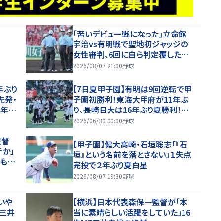
｢苦いデビュー戦になった｣立命館
宇治vs有明戦で聖地初ジャッジの
女性審判、6回に自ら判定覆したプ
レーを謝罪【26年夏甲子園】
2026/08/07 21:00
野球
年ぶり
【7日夏甲子園】有明は9回逆転で甲
先発・
子園初勝利！東海大甲府が11年ぶ
6年夏
り、長崎日大は16年ぶり夏勝利！健
大高崎・石垣が11K完投！
2026/06/30 00:00
野球
監督
【甲子園】健大高崎・石垣聡志「『石
チか」
垣』という名前を落とさない」１失点
、もや
完投で２年ぶり夏白星
と納得
2026/08/07 19:30
野球
いや
【横浜】日本代表森保一監督が「本
、三井
当に素晴らしい活躍をしていた」16