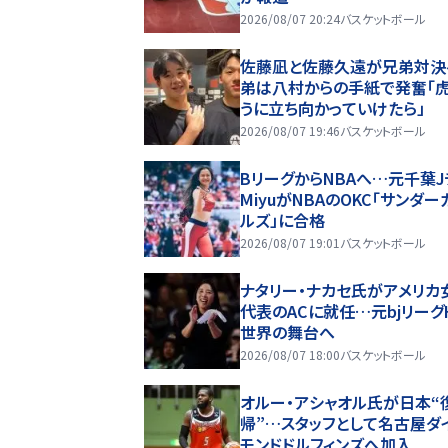
2026/08/07 20:24
バスケットボール
佐藤凪と佐藤久遠が兄弟対決
弟は八村からの手紙で発奮「
うに立ち向かっていけたら」
2026/08/07 19:46
バスケットボール
BリーグからNBAへ…元千葉J
MiyuがNBAのOKC「サンダー
ルズ」に合格
2026/08/07 19:01
バスケットボール
ナタリー・ナカセ氏がアメリカ
代表のACに就任…元bjリーグ
世界の舞台へ
2026/08/07 18:00
バスケットボール
オルー・アシャオル氏が日本“
帰”…スタッフとして名古屋ダ
モンドドルフィンズへ加入