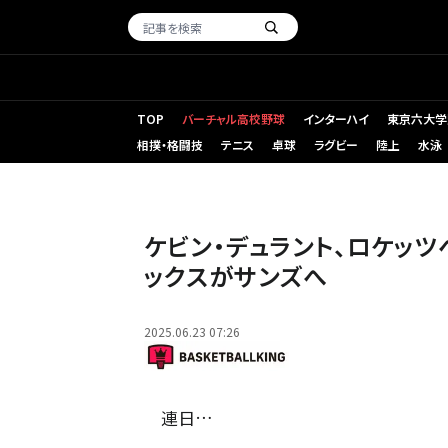
TOP
バーチャル高校野球
インターハイ
東京六大学
相撲・格闘技
テニス
卓球
ラグビー
陸上
水泳
サンズのデュラント(右)がグリーン(左)とのトレードでロケッツへ [写真
ケビン・デュラント、ロケッ
ックスがサンズへ
2025.06.23 07:26
連日…