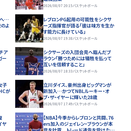
2026/08/07 20:15
バスケットボール
へ…
レブロンPG起用の可能性をシクサ
虎のよ
ーズ指揮官が語る「彼は味方を生か
す能力に長けている」
2026/08/07 19:38
バスケットボール
チア
シクサーズの入団会見へ臨んだブ
ガー
ラウン「勝つためには犠牲を払って
互いを信頼すること」
2026/08/07 18:33
バスケットボール
女子
立川ダイス、豪州出身ビッグマンが
HCが
新加入…かつてNBLルーキー・オ
ブ・ザ・イヤーに輝いた28歳
2026/08/07 17:49
バスケットボール
復
【NBA】今季からレブロンと共闘、76
イヤ
ers加入のジェイレン・ブラウンが本
音を吐露 トレード通告を受けた時