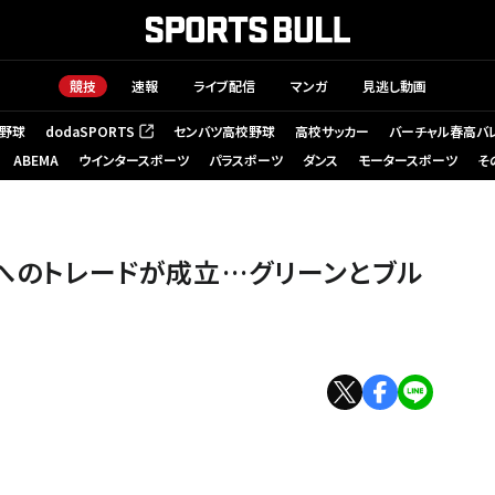
競技
速報
ライブ配信
マンガ
見逃し動画
野球
dodaSPORTS
センバツ高校野球
高校サッカー
バーチャル春高バ
（新しいタブで開く）
ABEMA
ウインタースポーツ
パラスポーツ
ダンス
モータースポーツ
そ
] = Getty Images
ツへのトレードが成立…グリーンとブル