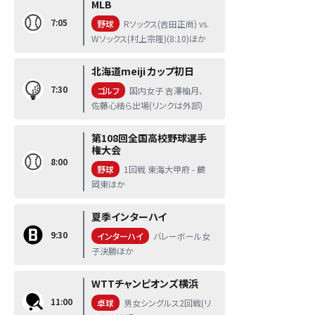
MLB
7:05
野球
Rソックス(吉田正尚) vs.
Wソックス(村上宗隆)(8:10)ほか
北海道meiji カップ初日
7:30
ゴルフ
国内女子 吉澤柚月、
佐藤心結ら出場(リンクは外部)
第108回全国高校野球選手
権大会
8:00
野球
1回戦 東海大甲府 - 鶴
岡東ほか
夏季インターハイ
9:30
インターハイ
バレーボール女
子決勝ほか
WTTチャンピオンズ横浜
11:00
卓球
男女シングルス2回戦(リ