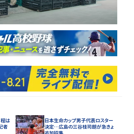
日程は
日本生命カップ男子代表ロスター
記者
決定…広島の三谷桂司朗が急きょ
追加招集