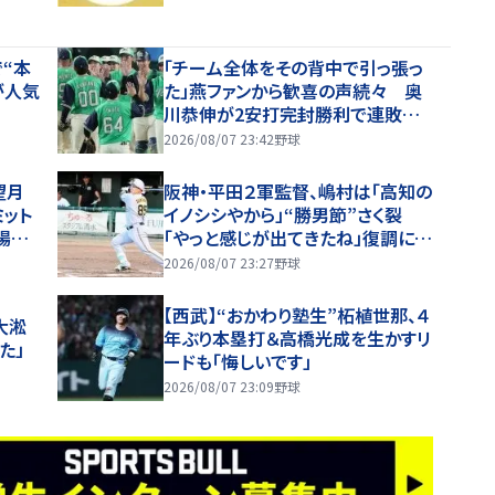
“本
「チーム全体をその背中で引っ張っ
が人気
た」燕ファンから歓喜の声続々 奥
川恭伸が2安打完封勝利で連敗スト
ップ「まさに頼れるエースの仕事！」
2026/08/07 23:42
野球
望月
阪神・平田２軍監督、嶋村は「高知の
ット
イノシシやから」“勝男節”さく裂
場内
「やっと感じが出てきたね」復調に太
鼓判【一問一答】
2026/08/07 23:27
野球
【西武】“おかわり塾生”柘植世那、４
大淞
年ぶり本塁打＆高橋光成を生かすリ
た」
ードも「悔しいです」
2026/08/07 23:09
野球