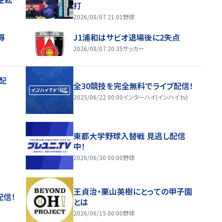
打
2026/08/07 21:01
野球
得
J1浦和はサビオ退場後に2失点
2026/08/07 20:35
サッカー
配
全30競技を完全無料でライブ配信！
2025/06/22 00:00
インターハイ(インハイ.tv)
東都大学野球入替戦 見逃し配信
中！
2026/06/30 00:00
野球
王貞治・栗山英樹にとっての甲子園
配信！
とは
2026/06/15 00:00
野球