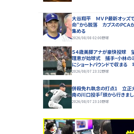
大谷翔平 ＭＶＰ最新オッズで
命”から脱落 カブスのＰＣＡ
集める
2026/08/08 02:00
野球
５４歳美脚アナが豪快投球 
理恵が始球式 捕手・小林のミ
にショートバウンドで収まる 
歓声
2026/08/07 23:32
野球
併殺免れ執念の打点1 立正
南の川口投手「頭から行きまし
2026/08/07 23:10
野球