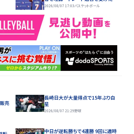
は「スマホを放り投げた」
2026/08/07 17:03
バスケットボール
長崎日大が大量得点で15年ぶり白
般販売
星
2026/08/07 21:29
野球
中日が逆転勝ちで4連勝 9回に適時
逆転