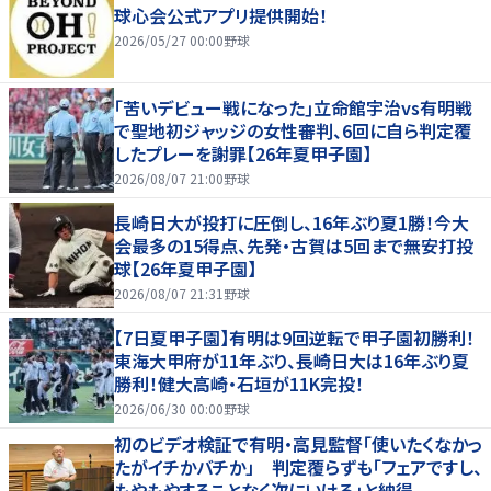
球心会公式アプリ提供開始！
2026/05/27 00:00
野球
｢苦いデビュー戦になった｣立命館宇治vs有明戦
で聖地初ジャッジの女性審判、6回に自ら判定覆
したプレーを謝罪【26年夏甲子園】
2026/08/07 21:00
野球
長崎日大が投打に圧倒し、16年ぶり夏1勝！今大
会最多の15得点、先発・古賀は5回まで無安打投
球【26年夏甲子園】
2026/08/07 21:31
野球
【7日夏甲子園】有明は9回逆転で甲子園初勝利！
東海大甲府が11年ぶり、長崎日大は16年ぶり夏
勝利！健大高崎・石垣が11K完投！
2026/06/30 00:00
野球
初のビデオ検証で有明・高見監督「使いたくなかっ
たがイチかバチか」 判定覆らずも「フェアですし、
もやもやすることなく次にいける」と納得