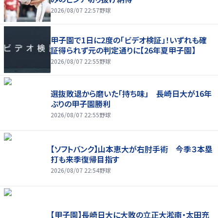
2026/08/07 22:57
野球
甲子園で1日に2度の「ビデオ検証」！いずれも確
証得られず元の判定通りに【26年夏甲子園】
2026/08/07 22:55
野球
選抜敗退から磨いた「持ち味」 長崎日大が16年
ぶりの甲子園勝利
2026/08/07 22:55
野球
【ソフトバンク】山本恵大が右肘手術 今季３本塁
打も来季復帰目指す
2026/08/07 22:54
野球
【甲子園】長崎日大に大敗の立正大淞南・太田充