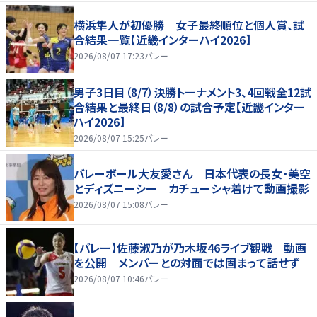
横浜隼人が初優勝 女子最終順位と個人賞、試
合結果一覧【近畿インターハイ2026】
2026/08/07 17:23
バレー
男子3日目（8/7）決勝トーナメント3、4回戦全12試
合結果と最終日（8/8）の試合予定【近畿インター
ハイ2026】
2026/08/07 15:25
バレー
バレーボール大友愛さん 日本代表の長女・美空
とディズニーシー カチューシャ着けて動画撮影
2026/08/07 15:08
バレー
【バレー】佐藤淑乃が乃木坂46ライブ観戦 動画
を公開 メンバーとの対面では固まって話せず
2026/08/07 10:46
バレー