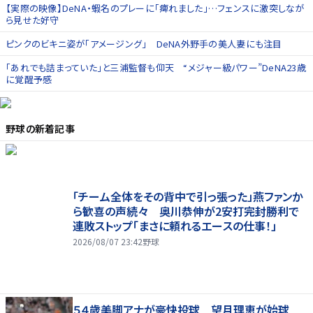
【実際の映像】DeNA・蝦名のプレーに「痺れました」…フェンスに激突しなが
ら見せた好守
ピンクのビキニ姿が「アメージング」 DeNA外野手の美人妻にも注目
「あれでも詰まっていた」と三浦監督も仰天 “メジャー級パワー”DeNA23歳
に覚醒予感
野球
の新着記事
「チーム全体をその背中で引っ張った」燕ファンか
ら歓喜の声続々 奥川恭伸が2安打完封勝利で
連敗ストップ「まさに頼れるエースの仕事！」
2026/08/07 23:42
野球
５４歳美脚アナが豪快投球 望月理恵が始球