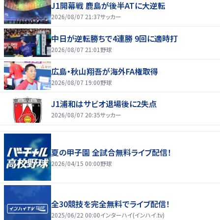
J1開幕戦 鹿島が後半ATに大逆転
2026/08/07 21:37
サッカー
中日が逆転勝ちで4連勝 9回に適時打
2026/08/07 21:01
野球
広島・秋山翔吾が海外FA権取得
2026/08/07 19:00
野球
J1浦和はサビオ退場後に2失点
2026/08/07 20:35
サッカー
夏の甲子園 全試合無料ライブ配信！
2026/04/15 00:00
野球
全30競技を完全無料でライブ配信！
2025/06/22 00:00
インターハイ(インハイ.tv)