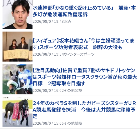
水連幹部「かなり重く受け止めている」 競泳・本
多灯が危険運転致傷起訴
2026/08/07 19:43
水泳
【フィギュア】坂本花織さん「今は主婦頑張ってま
す」スポーツ功労者表彰式 謝辞の大役も
2026/08/07 19:54
ウィンタースポーツ
【注目馬動向】佐賀で重賞７勝のサキドリトッケン
はスポーツ報知杯ロータスクラウン賞が秋の最大
目標 ２冠奪取を目指す
2026/08/07 16:02
その他競技
２４年のカペラＳを制したガビーズシスターがＪＲ
Ａ競走馬登録を抹消 今後は大井競馬に移籍予
定
2026/08/07 15:06
その他競技