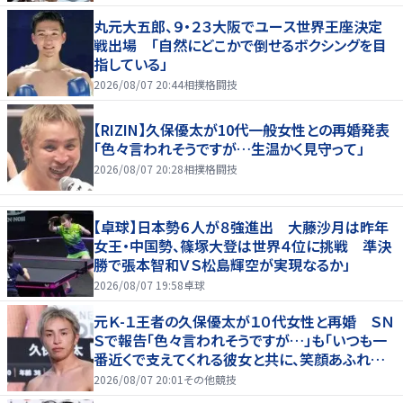
丸元大五郎、９・２３大阪でユース世界王座決定
戦出場 「自然にどこかで倒せるボクシングを目
指している」
2026/08/07 20:44
相撲格闘技
【RIZIN】久保優太が10代一般女性との再婚発表
「色々言われそうですが…生温かく見守って」
2026/08/07 20:28
相撲格闘技
【卓球】日本勢６人が８強進出 大藤沙月は昨年
女王・中国勢、篠塚大登は世界４位に挑戦 準決
勝で張本智和ＶＳ松島輝空が実現なるか」
2026/08/07 19:58
卓球
元Ｋ-１王者の久保優太が１０代女性と再婚 ＳＮ
Ｓで報告「色々言われそうですが…」も「いつも一
番近くで支えてくれる彼女と共に、笑顔あふれる
家庭を築いていきたい」
2026/08/07 20:01
その他競技