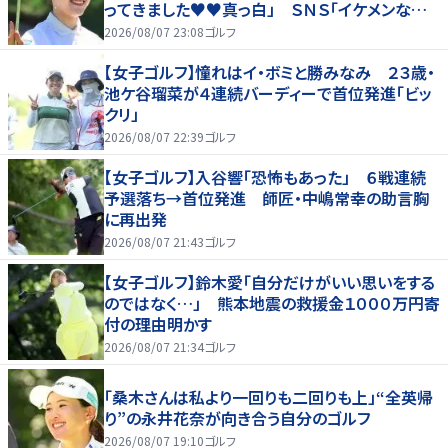
ってきました♥♥真っ白」 ＳＮＳ「イケメンなお
父さん」「白戸家入りするんですか？」
2026/08/07 23:08
ゴルフ
【女子ゴルフ】憧れはイ・ボミと勝みなみ ２３歳・
池ケ谷瑠菜が４連続バーディーで首位発進「ビッ
クリ」
2026/08/07 22:39
ゴルフ
【女子ゴルフ】入谷響「恐怖もあった」 ６戦連続
予選落ち→首位発進 師匠・中嶋常幸の助言胸
に再出発
2026/08/07 21:43
ゴルフ
【女子ゴルフ】鈴木愛「自分だけがいい思いをする
のではなく…」 熊本地震の救援金１０００万円寄
付の理由明かす
2026/08/07 21:34
ゴルフ
「桑木さんは私より一回りも二回りも上」“全英帰
り”の永井花奈が向き合う自分のゴルフ
2026/08/07 19:10
ゴルフ