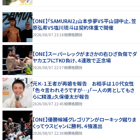
【ONE】「SAMURAI2」山本歩夢VS平山諒中止、笠
原弘希VS塩川琉斗は契約体重で開催
2026/08/07 23:18
相撲格闘技
【ONE】スーパーレックがまさかの右ひざ負傷でダ
ヤカエフにTKO負け、４連敗で正念場
2026/08/07 22:57
相撲格闘技
元Ｋ-１王者が再婚を報告 お相手は１０代女性
「色々言われそうですが…」「一人の男としてもさ
らに精進」久保優太が報告
2026/08/07 22:45
相撲格闘技
【ONE】優勝候補グレゴリアンがローキック蹴りま
くってウスビャンに勝利、４強進出
2026/08/07 22:30
相撲格闘技