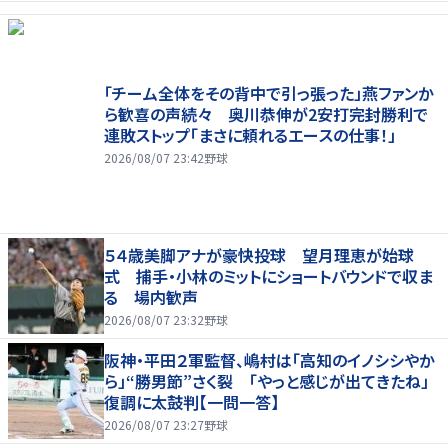
「チーム全体をその背中で引っ張った」燕ファンか
ら歓喜の声続々 奥川恭伸が2安打完封勝利で
連敗ストップ「まさに頼れるエースの仕事！」
2026/08/07 23:42
野球
５４歳美脚アナが豪快投球 望月理恵が始球
式 捕手・小林のミットにショートバウンドで収ま
る 場内歓声
2026/08/07 23:32
野球
阪神・平田２軍監督、嶋村は「高知のイノシシやか
ら」“勝男節”さく裂 「やっと感じが出てきたね」
復調に太鼓判【一問一答】
2026/08/07 23:27
野球