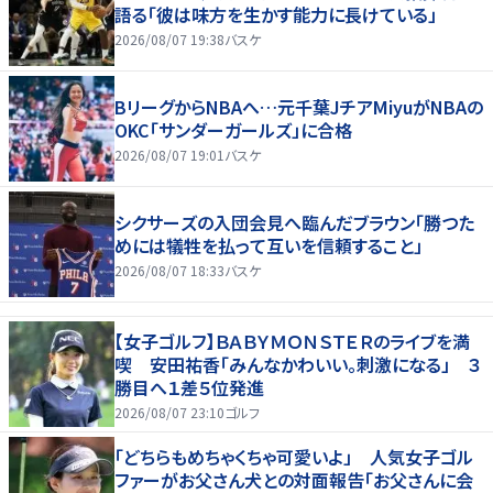
語る「彼は味方を生かす能力に長けている」
2026/08/07 19:38
バスケ
BリーグからNBAへ…元千葉JチアMiyuがNBAの
OKC「サンダーガールズ」に合格
2026/08/07 19:01
バスケ
シクサーズの入団会見へ臨んだブラウン「勝つた
めには犠牲を払って互いを信頼すること」
2026/08/07 18:33
バスケ
【女子ゴルフ】ＢＡＢＹＭＯＮＳＴＥＲのライブを満
喫 安田祐香「みんなかわいい。刺激になる」 ３
勝目へ１差５位発進
2026/08/07 23:10
ゴルフ
「どちらもめちゃくちゃ可愛いよ」 人気女子ゴル
ファーがお父さん犬との対面報告「お父さんに会