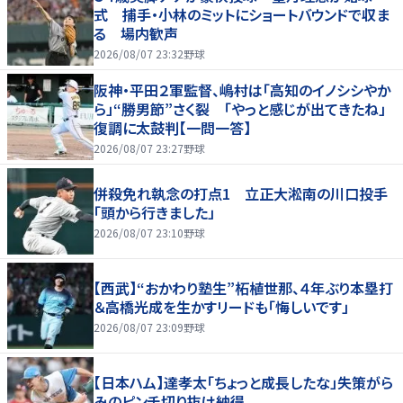
式 捕手・小林のミットにショートバウンドで収ま
る 場内歓声
2026/08/07 23:32
野球
阪神・平田２軍監督、嶋村は「高知のイノシシやか
ら」“勝男節”さく裂 「やっと感じが出てきたね」
復調に太鼓判【一問一答】
2026/08/07 23:27
野球
併殺免れ執念の打点1 立正大淞南の川口投手
「頭から行きました」
2026/08/07 23:10
野球
【西武】“おかわり塾生”柘植世那、４年ぶり本塁打
＆高橋光成を生かすリードも「悔しいです」
2026/08/07 23:09
野球
【日本ハム】達孝太「ちょっと成長したな」失策がら
みのピンチ切り抜け納得