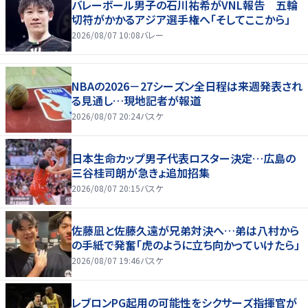
バレーボール男子の石川祐希がVNL報告 五輪
切符がかかるアジア選手権へ「そしてここから」
2026/08/07 10:08
バレー
NBAの2026－27シーズン全日程は来週発表され
る見通し…現地記者が報道
2026/08/07 20:24
バスケ
日本生命カップ男子代表ロスター決定…広島の
三谷桂司朗が急きょ追加招集
2026/08/07 20:15
バスケ
佐藤凪と佐藤久遠が兄弟対決へ…弟は八村から
の手紙で発奮「虎のように立ち向かっていけたら」
2026/08/07 19:46
バスケ
レブロンPG起用の可能性をシクサーズ指揮官が