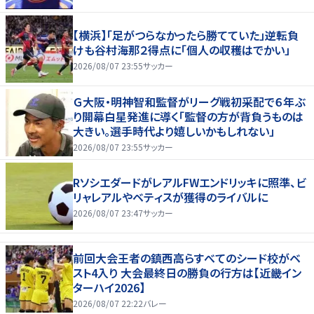
【横浜】「足がつらなかったら勝てていた」逆転負
けも谷村海那２得点に「個人の収穫はでかい」
2026/08/07 23:55
サッカー
Ｇ大阪・明神智和監督がリーグ戦初采配で６年ぶ
り開幕白星発進に導く「監督の方が背負うものは
大きい。選手時代より嬉しいかもしれない」
2026/08/07 23:55
サッカー
RソシエダードがレアルFWエンドリッキに照準、ビ
リャレアルやベティスが獲得のライバルに
2026/08/07 23:47
サッカー
前回大会王者の鎮西高らすべてのシード校がベ
スト4入り 大会最終日の勝負の行方は【近畿イン
ターハイ2026】
2026/08/07 22:22
バレー