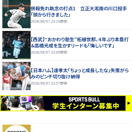
併殺免れ執念の打点1 立正大淞南の川口投手
「頭から行きました」
2026/08/07 23:10
野球
【西武】“おかわり塾生”柘植世那、４年ぶり本塁打
＆高橋光成を生かすリードも「悔しいです」
2026/08/07 23:09
野球
【日本ハム】達孝太「ちょっと成長したな」失策がら
みのピンチ切り抜け納得
2026/08/07 22:57
野球