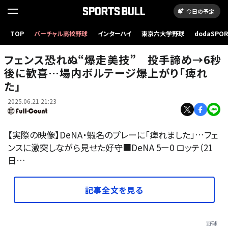
今日の予定
TOP
バーチャル高校野球
インターハイ
東京六大学野球
dodaSPO
ロッテ戦で好手を見せた蛯名達夫【画像：パーソル パ・リーグTV】
（新しいタブ
フェンス恐れぬ“爆走美技” 投手諦め→6秒
後に歓喜…場内ボルテージ爆上がり「痺れ
た」
2025.06.21 21:23
【実際の映像】DeNA・蝦名のプレーに「痺れました」…フェ
ンスに激突しながら見せた好守■DeNA 5ー0 ロッテ（21
日…
記事全文を見る
野球