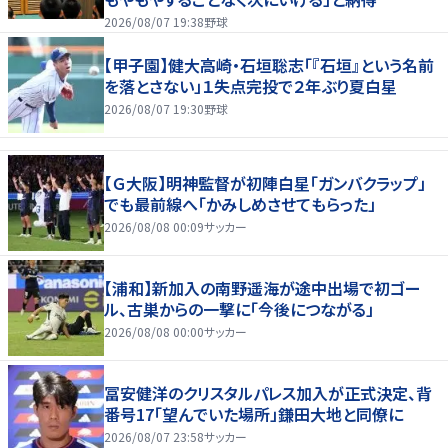
2026/08/07 19:38
野球
【甲子園】健大高崎・石垣聡志「『石垣』という名前
を落とさない」１失点完投で２年ぶり夏白星
2026/08/07 19:30
野球
【Ｇ大阪】明神監督が初陣白星「ガンバクラップ」
でも最前線へ「かみしめさせてもらった」
2026/08/08 00:09
サッカー
【浦和】新加入の南野遥海が途中出場で初ゴー
ル、古巣からの一撃に「今後につながる」
2026/08/08 00:00
サッカー
冨安健洋のクリスタルパレス加入が正式決定、背
番号17「望んでいた場所」鎌田大地と同僚に
2026/08/07 23:58
サッカー