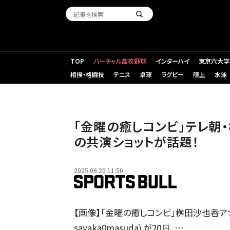
TOP
バーチャル高校野球
インターハイ
東京六大学
相撲・格闘技
テニス
卓球
ラグビー
陸上
水泳
「金曜の癒しコンビ」テレ朝
の共演ショットが話題！
2025.06.20 11:50
【画像】「金曜の癒しコンビ」桝田沙也香ア
sayaka0masuda）が20日、…