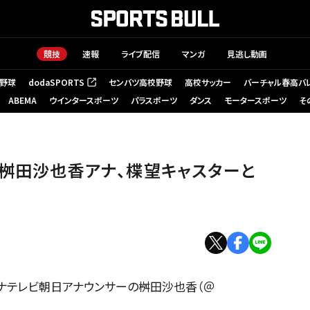
競技
速報
ライブ配信
マンガ
見逃し動画
野球
dodaSPORTS
センバツ高校野球
高校サッカー
バーチャル春高バ
（新しいタブで開く）
ABEMA
ウインタースポーツ
パラスポーツ
ダンス
モータースポーツ
そ
・桝田沙也香アナ、楪望キャスターと
ナテレビ朝日アナウンサーの桝田沙也香（＠