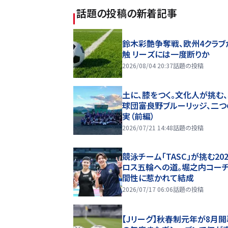
話題の投稿
の新着記事
鈴木彩艶争奪戦、欧州4クラブ
触 リーズには一度断りか
2026/08/04 20:37
話題の投稿
土に、膝をつく。文化人が挑む
球団――富良野ブルーリッジ、二
実（前編）
2026/07/21 14:48
話題の投稿
競泳チーム「TASC」が挑む20
ロス五輪への道。堀之内コー
間性に惹かれて結成
2026/07/17 06:06
話題の投稿
【Jリーグ】秋春制元年が8月開