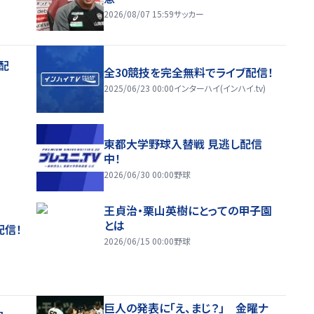
2026/08/07 15:59
サッカー
配
全30競技を完全無料でライブ配信！
2025/06/23 00:00
インターハイ(インハイ.tv)
東都大学野球入替戦 見逃し配信
中！
2026/06/30 00:00
野球
王貞治・栗山英樹にとっての甲子園
とは
配信！
2026/06/15 00:00
野球
巨人の発表に「え、まじ？」 金曜ナ