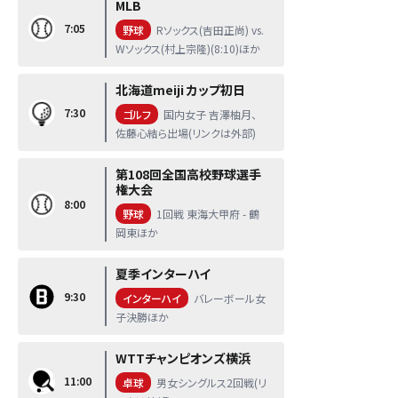
MLB
7:05
野球
Rソックス(吉田正尚) vs.
Wソックス(村上宗隆)(8:10)ほか
北海道meiji カップ初日
7:30
ゴルフ
国内女子 吉澤柚月、
佐藤心結ら出場(リンクは外部)
第108回全国高校野球選手
権大会
8:00
野球
1回戦 東海大甲府 - 鶴
岡東ほか
夏季インターハイ
9:30
インターハイ
バレーボール女
子決勝ほか
WTTチャンピオンズ横浜
11:00
卓球
男女シングルス2回戦(リ