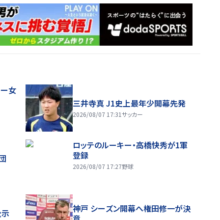
レー女
三井寺真 J1史上最年少開幕先発
2026/08/07 17:31
サッカー
ロッテのルーキー・高橋快秀が1軍
登録
団
2026/08/07 17:27
野球
神戸 シーズン開幕へ権田修一が決
公示
意