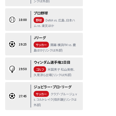
ンクは外部)
プロ野球
18:00
野球
DeNA vs. 広島、日本ハ
ム vs. 楽天ほか
Jリーグ
19:25
サッカー
開幕 横浜FM vs. 鹿
島ほか(リンクは外部)
ウィンダム選手権2日目
19:50
ゴルフ
米国男子 松山英樹、
久常涼ら出場(リンクは外部)
ジュピラー・プロ・リーグ
サッカー
クラブ・ブルージュ v
27:45
s. コルトレイク(倍井謙)(リンクは
外部)