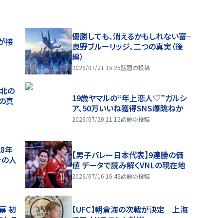
優勝しても、消えるかもしれない――富
が接
良野ブルーリッジ、二つの真実（後
編）
2026/07/21 15:25
話題の投稿
、北の
19歳ヤマルの“年上恋人♡”ガルシ
つの真
ア、50万いいね獲得SNS爆跳ねか
2026/07/20 11:12
話題の投稿
28年
【男子バレー日本代表】9連勝の価
チの人
値 データで読み解くVNLの現在地
2026/07/16 16:42
話題の投稿
幕 初
【UFC】朝倉海の次戦が決定 上海