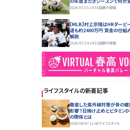
の年度またぎシーズンで何が
2026/07/15 15:55
話題の投稿
【MLB】村上宗隆はHRダービ
退も約2400万円 賞金の仕組
解説
2026/07/14 14:52
話題の投稿
ライフスタイル
の新着記事
徹底した紫外線対策が骨の健
影響？日焼け止めとビタミンD
の関係とは
2026/08/07 11:40
ライフスタイル