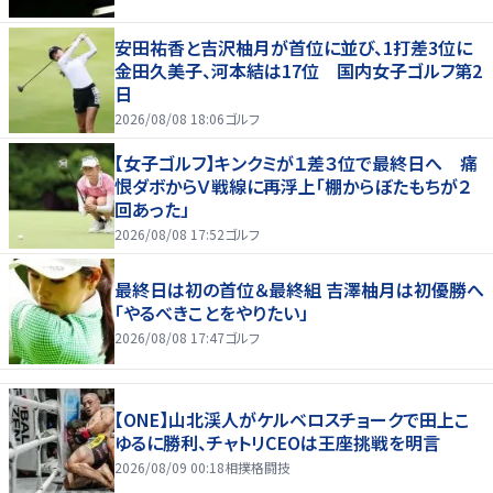
安田祐香と吉沢柚月が首位に並び、1打差3位に
金田久美子、河本結は17位 国内女子ゴルフ第2
日
2026/08/08 18:06
ゴルフ
【女子ゴルフ】キンクミが１差３位で最終日へ 痛
恨ダボからＶ戦線に再浮上「棚からぼたもちが２
回あった」
2026/08/08 17:52
ゴルフ
最終日は初の首位＆最終組 吉澤柚月は初優勝へ
「やるべきことをやりたい」
2026/08/08 17:47
ゴルフ
【ONE】山北渓人がケルベロスチョークで田上こ
ゆるに勝利、チャトリCEOは王座挑戦を明言
2026/08/09 00:18
相撲格闘技