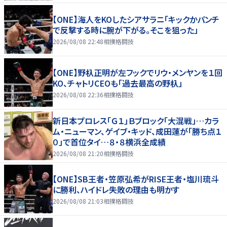
【ONE】海人をKOしたシアサラニ「キックかパンチ
で反撃する時に腕が下がる。そこを狙った」
2026/08/08 22:48
相撲格闘技
【ONE】野杁正明が左フックでリウ・メンヤンを１回
KO、チャトリCEOも「過去最高の野杁」
2026/08/08 22:36
相撲格闘技
新日本プロレス「Ｇ１」Ｂブロック「大混戦」…カラ
ム・ニューマン、ゲイブ・キッド、成田蓮が「勝ち点１
０」で首位タイ…８・８横浜全成績
2026/08/08 21:20
相撲格闘技
【ONE】SB王者・笠原弘希がRISE王者・塩川琉斗
に勝利、ハイドレ失敗の理由も明かす
2026/08/08 21:03
相撲格闘技