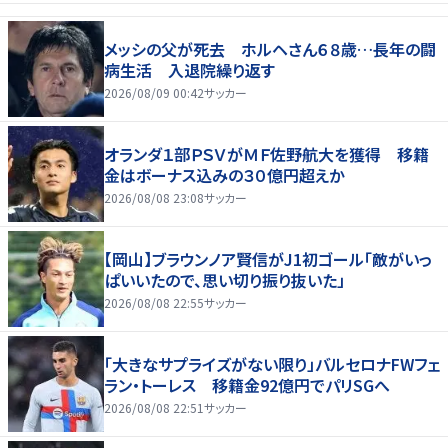
メッシの父が死去 ホルヘさん６８歳…長年の闘
病生活 入退院繰り返す
2026/08/09 00:42
サッカー
オランダ１部ＰＳＶがＭＦ佐野航大を獲得 移籍
金はボーナス込みの３０億円超えか
2026/08/08 23:08
サッカー
【岡山】ブラウンノア賢信がJ1初ゴール「敵がいっ
ぱいいたので、思い切り振り抜いた」
2026/08/08 22:55
サッカー
「大きなサプライズがない限り」バルセロナFWフェ
ラン・トーレス 移籍金92億円でパリSGへ
2026/08/08 22:51
サッカー