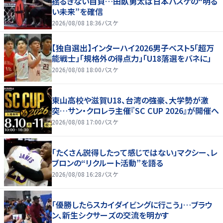
揺るぎない自負…田臥勇太は日本バスケの“明る
い未来”を確信
2026/08/08 18:36
バスケ
【独自選出】インターハイ2026男子ベスト5「超万
能戦士」「規格外の得点力」「U18落選をバネに」
2026/08/08 18:00
バスケ
東山高校や滋賀U18、台湾の強豪、大学勢が激
突…サン・クロレラ主催『SC CUP 2026』が開催へ
2026/08/08 17:00
バスケ
「たくさん説得したって感じではない」マクシー、レ
ブロンの“リクルート活動”を語る
2026/08/08 16:28
バスケ
「優勝したらスカイダイビングに行こう」…ブラウ
ン、新生シクサーズの交流を明かす