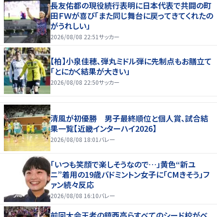
長友佑都の現役続行表明に日本代表で共闘の町
田ＦＷが喜び「また同じ舞台に戻ってきてくれたの
がうれしい」
2026/08/08 22:51
サッカー
【柏】小泉佳穂、弾丸ミドル弾に先制点もお膳立て
「とにかく結果が大きい」
2026/08/08 22:50
サッカー
清風が初優勝 男子最終順位と個人賞、試合結
果一覧【近畿インターハイ2026】
2026/08/08 18:01
バレー
「いつも笑顔で楽しそうなので…」黄色“新ユ
ニ”着用の19歳バドミントン女子に「CMきそう」フ
ァン続々反応
2026/08/08 16:10
バレー
前回大会王者の鎮西高らすべてのシード校がベ