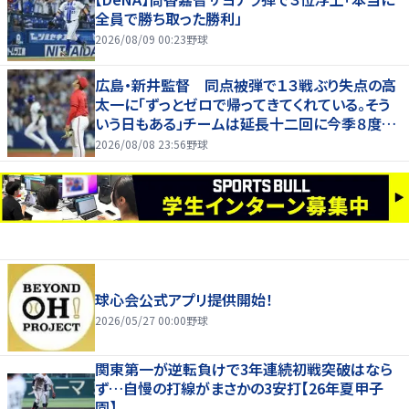
全員で勝ち取った勝利」
2026/08/09 00:23
野球
広島・新井監督 同点被弾で１３戦ぶり失点の高
太一に「ずっとゼロで帰ってきてくれている。そう
いう日もある」チームは延長十二回に今季８度目
サヨナラ負け
2026/08/08 23:56
野球
球心会公式アプリ提供開始！
2026/05/27 00:00
野球
関東第一が逆転負けで3年連続初戦突破はなら
ず…自慢の打線がまさかの3安打【26年夏甲子
園】