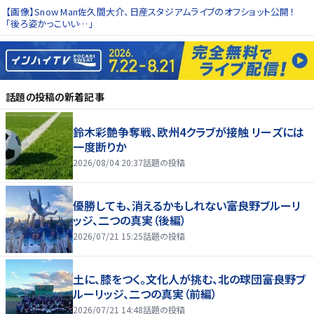
【画像】Snow Man佐久間大介、日産スタジアムライブのオフショット公開！
「後ろ姿かっこいい…」
話題の投稿
の新着記事
鈴木彩艶争奪戦、欧州4クラブが接触 リーズには
一度断りか
2026/08/04 20:37
話題の投稿
優勝しても、消えるかもしれない――富良野ブルーリ
ッジ、二つの真実（後編）
2026/07/21 15:25
話題の投稿
土に、膝をつく。文化人が挑む、北の球団――富良野ブ
ルーリッジ、二つの真実（前編）
2026/07/21 14:48
話題の投稿