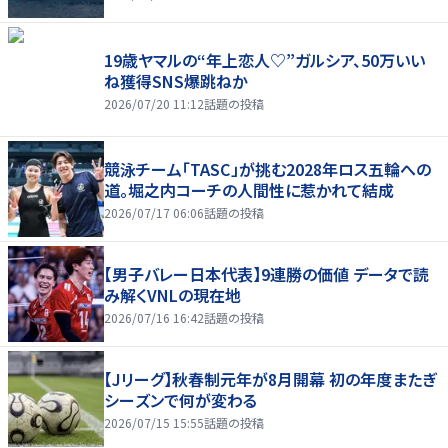
19歳ヤマルの“年上恋人♡”ガルシア、50万いい
ね獲得SNS爆跳ねか
2026/07/20 11:12
話題の投稿
競泳チーム「TASC」が挑む2028年ロス五輪への
道。堀之内コーチの人間性に惹かれて結成
2026/07/17 06:06
話題の投稿
【男子バレー日本代表】9連勝の価値 データで読
み解くVNLの現在地
2026/07/16 16:42
話題の投稿
【Jリーグ】秋春制元年が8月開幕 初の年度またぎ
シーズンで何が変わる
2026/07/15 15:55
話題の投稿