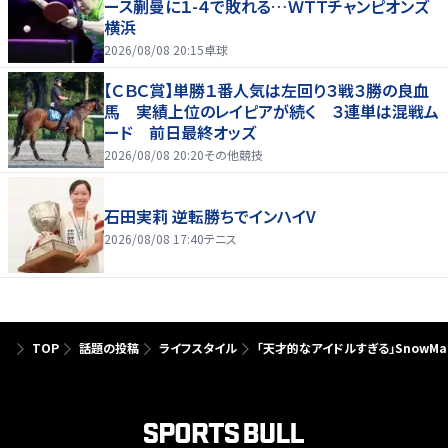
ース蒯曼に１-４で敗れる…ＷＴＴチャンピオンズ
横浜
2026/08/08 20:15
卓球
【ＣＢＣ賞】単勝１番人気は左回り３戦３勝の良血
馬 実績上位のレイピアが続く ３連単は混戦ム
ード 前日最終オッズ
2026/08/08 20:20
その他競技
石田実莉 逆転勝ちでインハイV
2026/08/08 17:40
テニス
TOP
話題の投稿
ライフスタイル
「天才的なアイドルすぎる」SnowM