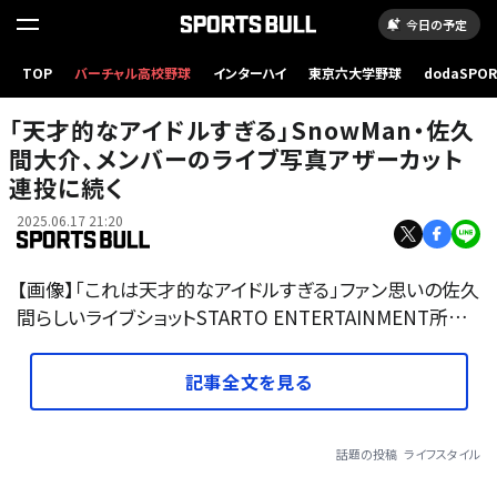
今日の予定
TOP
バーチャル高校野球
インターハイ
東京六大学野球
dodaSPO
（新しいタブ
「天才的なアイドルすぎる」SnowMan・佐久
間大介、メンバーのライブ写真アザーカット
連投に続く
2025.06.17 21:20
【画像】「これは天才的なアイドルすぎる」ファン思いの佐久
間らしいライブショットSTARTO ENTERTAINMENT所…
記事全文を見る
話題の投稿
ライフスタイル