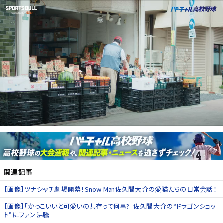
関連記事
【画像】ツナシャチ劇場開幕！Snow Man佐久間大介の愛猫たちの日常会話！
【画像】「かっこいいと可愛いの共存って何事?」佐久間大介の“ドラゴンショッ
ト”にファン沸騰