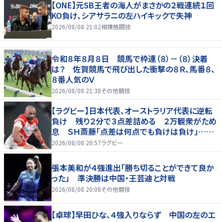
【ONE】元SB王者の海人がまさかの２戦連続１回
KO負け、シアサラニの左ハイキックで失神
2026/08/08 21:02
相撲格闘技
令和８年８月８日 競馬で枠連（８）－（８）決着
は？ 佐賀競馬で飛び出した衝撃の８Ｒ、馬番８、
８番人気のＶ
2026/08/08 21:38
その他競技
【ラグビー】日本代表、オーストラリア代表に逆転
負け 残り２分で３点差詰める ２万観衆がため
息 ＳＨ斎藤「点差は何点でも負けは負け」…前
半にＳＯ伊藤龍が先制トライ、３２ー３５で惜敗
2026/08/08 20:57
ラグビー
張本美和が４強進出「勝ち切ることができて良か
った」 準決勝は中国・王芸迪と対戦
2026/08/08 20:08
その他競技
【卓球】早田ひな、４強入りならず 中国の左のエ