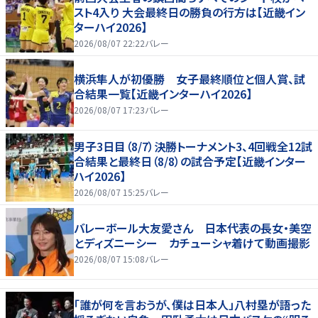
スト4入り 大会最終日の勝負の行方は【近畿イン
ターハイ2026】
2026/08/07 22:22
バレー
横浜隼人が初優勝 女子最終順位と個人賞、試
合結果一覧【近畿インターハイ2026】
2026/08/07 17:23
バレー
男子3日目（8/7）決勝トーナメント3、4回戦全12試
合結果と最終日（8/8）の試合予定【近畿インター
ハイ2026】
2026/08/07 15:25
バレー
バレーボール大友愛さん 日本代表の長女・美空
とディズニーシー カチューシャ着けて動画撮影
2026/08/07 15:08
バレー
「誰が何を言おうが、僕は日本人」八村塁が語った