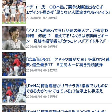
イチロー氏 ＯＢ本塁打競争決勝進出ならず
１ポイント届かず「足りない人認定されちゃいそう」
2026/08/09 02:00
野球
「どんどん若返ってる！」話題の美人アナが東京Ｄ
降臨 何歳！？ 鍛えてる！ふくらはぎ筋肉ピキー
ン 奇跡の投球姿に「かっこいい」「アイドル？」「女
神」
2026/08/09 00:29
野球
【広島】延長12回アドゥワ誠がサヨナラ弾浴び４連
敗、借金最多17 ８回高太一に続き先頭被弾
2026/08/09 00:24
野球
【DeNA】筒香嘉智がサヨナラ弾「接戦でもものに
できる力がついてきている」３位浮上に手応え
2026/08/09 00:24
野球
【DeNA】筒香嘉智サヨナラ弾で３位浮上「本当に