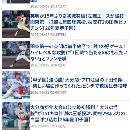
2026/08/08 20:37
野球
英明が15年ぶり夏初戦突破！左腕エースが強打・
関東第一打線に無四球完投、被安打3の圧巻ピッ
チング【26年夏甲子園】
2026/08/08 20:35
野球
関東第一vs英明は前半終了で1対1の好ゲーム！
ハイレベルな攻防に「1回戦で当たるのはもったい
ない」とファン感嘆
2026/08/08 20:04
野球
【甲子園】強心臓！大分商・プロ注目の平田玲翔
「楽しい場面作ってくれた」ピンチで救援圧巻投球
2026/06/23 00:00
野球
大分商が今大会の公立勢初勝利！"大分の怪
腕"が151キロ計測の圧巻投球、同校29年ぶりの
白星呼び込む【26年夏甲子園】
2026/08/08 19:32
野球