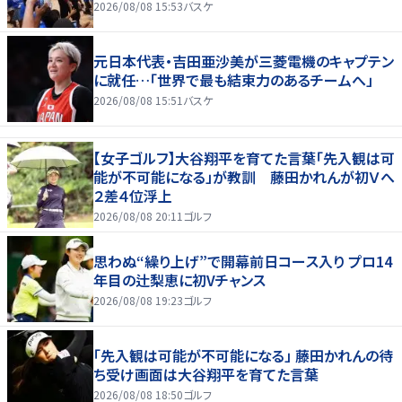
2026/08/08 15:53
バスケ
元日本代表・吉田亜沙美が三菱電機のキャプテン
に就任…「世界で最も結束力のあるチームへ」
2026/08/08 15:51
バスケ
【女子ゴルフ】大谷翔平を育てた言葉「先入観は可
能が不可能になる」が教訓 藤田かれんが初Ｖへ
２差４位浮上
2026/08/08 20:11
ゴルフ
思わぬ“繰り上げ”で開幕前日コース入り プロ14
年目の辻梨恵に初Vチャンス
2026/08/08 19:23
ゴルフ
「先入観は可能が不可能になる」 藤田かれんの待
ち受け画面は大谷翔平を育てた言葉
2026/08/08 18:50
ゴルフ