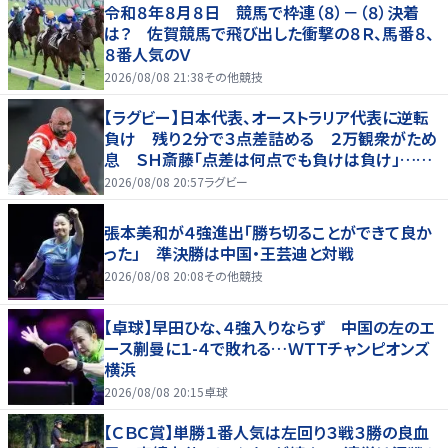
令和８年８月８日 競馬で枠連（８）－（８）決着
は？ 佐賀競馬で飛び出した衝撃の８Ｒ、馬番８、
８番人気のＶ
2026/08/08 21:38
その他競技
【ラグビー】日本代表、オーストラリア代表に逆転
負け 残り２分で３点差詰める ２万観衆がため
息 ＳＨ斎藤「点差は何点でも負けは負け」…前
半にＳＯ伊藤龍が先制トライ、３２ー３５で惜敗
2026/08/08 20:57
ラグビー
張本美和が４強進出「勝ち切ることができて良か
った」 準決勝は中国・王芸迪と対戦
2026/08/08 20:08
その他競技
【卓球】早田ひな、４強入りならず 中国の左のエ
ース蒯曼に１-４で敗れる…ＷＴＴチャンピオンズ
横浜
2026/08/08 20:15
卓球
【ＣＢＣ賞】単勝１番人気は左回り３戦３勝の良血