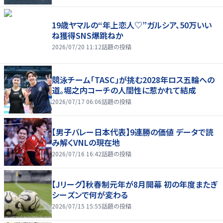
19歳ヤマルの“年上恋人♡”ガルシア、50万いい
ね獲得SNS爆跳ねか
2026/07/20 11:12
話題の投稿
競泳チーム「TASC」が挑む2028年ロス五輪への
道。堀之内コーチの人間性に惹かれて結成
2026/07/17 06:06
話題の投稿
【男子バレー日本代表】9連勝の価値 データで読
み解くVNLの現在地
2026/07/16 16:42
話題の投稿
【Jリーグ】秋春制元年が8月開幕 初の年度またぎ
シーズンで何が変わる
2026/07/15 15:55
話題の投稿