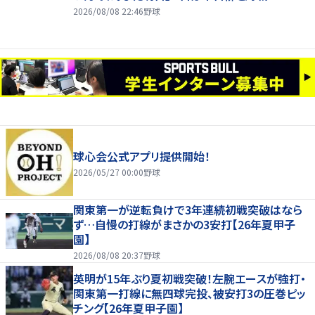
2026/08/08 22:46
野球
球心会公式アプリ提供開始！
2026/05/27 00:00
野球
関東第一が逆転負けで3年連続初戦突破はなら
ず…自慢の打線がまさかの3安打【26年夏甲子
園】
2026/08/08 20:37
野球
英明が15年ぶり夏初戦突破！左腕エースが強打・
関東第一打線に無四球完投、被安打3の圧巻ピッ
チング【26年夏甲子園】