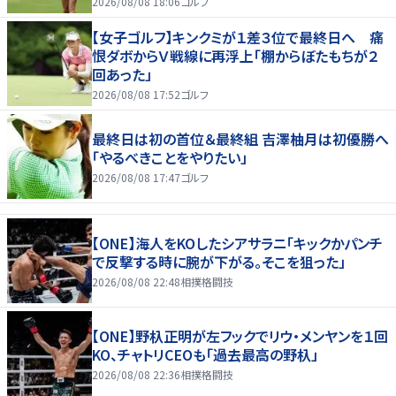
2026/08/08 18:06
ゴルフ
【女子ゴルフ】キンクミが１差３位で最終日へ 痛
恨ダボからＶ戦線に再浮上「棚からぼたもちが２
回あった」
2026/08/08 17:52
ゴルフ
最終日は初の首位＆最終組 吉澤柚月は初優勝へ
「やるべきことをやりたい」
2026/08/08 17:47
ゴルフ
【ONE】海人をKOしたシアサラニ「キックかパンチ
で反撃する時に腕が下がる。そこを狙った」
2026/08/08 22:48
相撲格闘技
【ONE】野杁正明が左フックでリウ・メンヤンを１回
KO、チャトリCEOも「過去最高の野杁」
2026/08/08 22:36
相撲格闘技