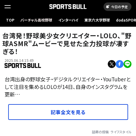
今日の予定
TOP
バーチャル高校野球
インターハイ
東京六大学野球
dodaSPO
（新しいタブ
台湾発！野球美少女クリエイター・LOLO、"野
球ASMR"ムービーで見せた全力投球が凄す
ぎる！
2025.06.14 15:49
台湾出身の野球女子・デジタルクリエイター・YouTuberと
して注目を集めるLOLOが14日、自身のインスタグラムを
更新…
記事全文を見る
話題の投稿
ライフスタイル