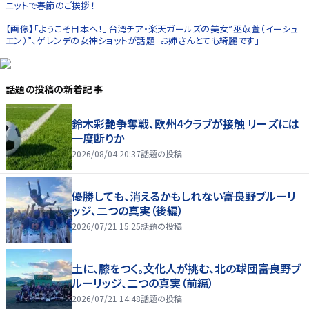
ニットで春節のご挨拶！
【画像】「ようこそ日本へ！」台湾チア・楽天ガールズの美女”巫苡萱（イーシュ
エン）”、ゲレンデの女神ショットが話題「お姉さんとても綺麗です」
話題の投稿
の新着記事
鈴木彩艶争奪戦、欧州4クラブが接触 リーズには
一度断りか
2026/08/04 20:37
話題の投稿
優勝しても、消えるかもしれない――富良野ブルーリ
ッジ、二つの真実（後編）
2026/07/21 15:25
話題の投稿
土に、膝をつく。文化人が挑む、北の球団――富良野ブ
ルーリッジ、二つの真実（前編）
2026/07/21 14:48
話題の投稿