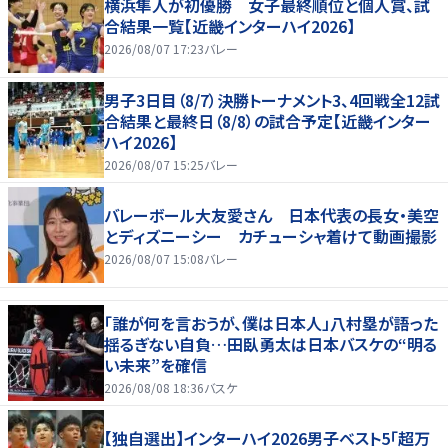
横浜隼人が初優勝 女子最終順位と個人賞、試
合結果一覧【近畿インターハイ2026】
2026/08/07 17:23
バレー
男子3日目（8/7）決勝トーナメント3、4回戦全12試
合結果と最終日（8/8）の試合予定【近畿インター
ハイ2026】
2026/08/07 15:25
バレー
バレーボール大友愛さん 日本代表の長女・美空
とディズニーシー カチューシャ着けて動画撮影
2026/08/07 15:08
バレー
「誰が何を言おうが、僕は日本人」八村塁が語った
揺るぎない自負…田臥勇太は日本バスケの“明る
い未来”を確信
2026/08/08 18:36
バスケ
【独自選出】インターハイ2026男子ベスト5「超万