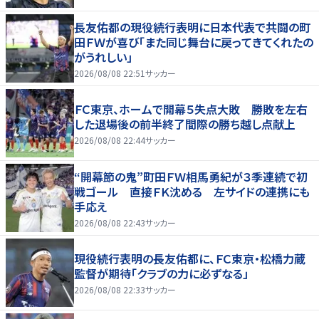
長友佑都の現役続行表明に日本代表で共闘の町
田ＦＷが喜び「また同じ舞台に戻ってきてくれたの
がうれしい」
2026/08/08 22:51
サッカー
ＦＣ東京、ホームで開幕５失点大敗 勝敗を左右
した退場後の前半終了間際の勝ち越し点献上
2026/08/08 22:44
サッカー
“開幕節の鬼”町田ＦＷ相馬勇紀が３季連続で初
戦ゴール 直接ＦＫ沈める 左サイドの連携にも
手応え
2026/08/08 22:43
サッカー
現役続行表明の長友佑都に、ＦＣ東京・松橋力蔵
監督が期待「クラブの力に必ずなる」
2026/08/08 22:33
サッカー