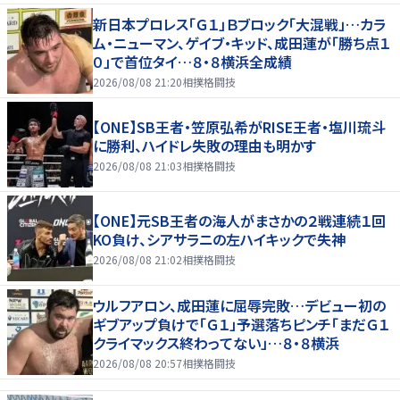
新日本プロレス「Ｇ１」Ｂブロック「大混戦」…カラ
ム・ニューマン、ゲイブ・キッド、成田蓮が「勝ち点１
０」で首位タイ…８・８横浜全成績
2026/08/08 21:20
相撲格闘技
【ONE】SB王者・笠原弘希がRISE王者・塩川琉斗
に勝利、ハイドレ失敗の理由も明かす
2026/08/08 21:03
相撲格闘技
【ONE】元SB王者の海人がまさかの２戦連続１回
KO負け、シアサラニの左ハイキックで失神
2026/08/08 21:02
相撲格闘技
ウルフアロン、成田蓮に屈辱完敗…デビュー初の
ギブアップ負けで「Ｇ１」予選落ちピンチ「まだＧ１
クライマックス終わってない」…８・８横浜
2026/08/08 20:57
相撲格闘技