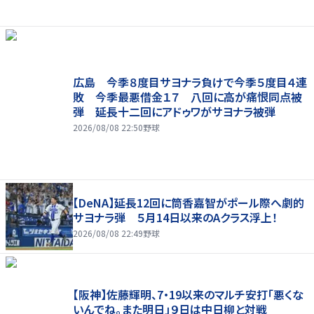
広島 今季８度目サヨナラ負けで今季５度目４連
敗 今季最悪借金１７ 八回に高が痛恨同点被
弾 延長十二回にアドゥワがサヨナラ被弾
2026/08/08 22:50
野球
【DeNA】延長12回に筒香嘉智がポール際へ劇的
サヨナラ弾 ５月14日以来のAクラス浮上！
2026/08/08 22:49
野球
【阪神】佐藤輝明、7・19以来のマルチ安打「悪くな
いんでね。また明日」９日は中日柳と対戦