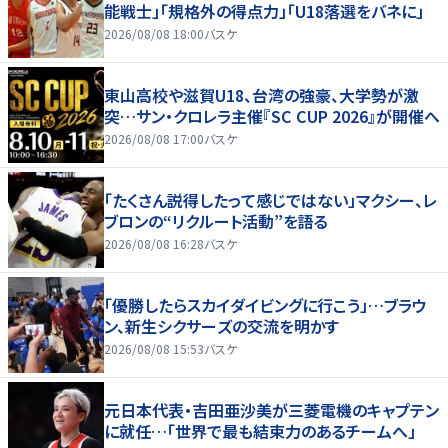
能戦士」「規格外の得点力」「U18落選をバネに」
2026/08/08 18:00
バスケ
東山高校や滋賀U18、台湾の強豪、大学勢が激
突…サン・クロレラ主催『SC CUP 2026』が開催へ
2026/08/08 17:00
バスケ
「たくさん説得したって感じではない」マクシー、レ
ブロンの“リクルート活動”を語る
2026/08/08 16:28
バスケ
「優勝したらスカイダイビングに行こう」…ブラウ
ン、新生シクサーズの交流を明かす
2026/08/08 15:53
バスケ
元日本代表・吉田亜沙美が三菱電機のキャプテン
に就任…「世界で最も結束力のあるチームへ」