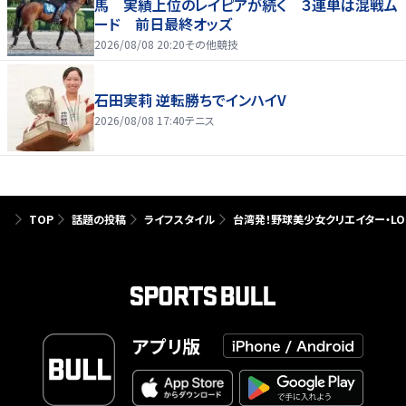
馬 実績上位のレイピアが続く ３連単は混戦ム
ード 前日最終オッズ
2026/08/08 20:20
その他競技
石田実莉 逆転勝ちでインハイV
2026/08/08 17:40
テニス
TOP
話題の投稿
ライフスタイル
台湾発！野球美少女クリエイター・LO
アプリ版