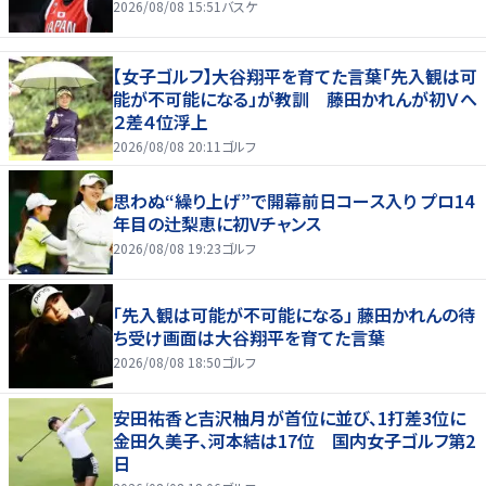
2026/08/08 15:51
バスケ
【女子ゴルフ】大谷翔平を育てた言葉「先入観は可
能が不可能になる」が教訓 藤田かれんが初Ｖへ
２差４位浮上
2026/08/08 20:11
ゴルフ
思わぬ“繰り上げ”で開幕前日コース入り プロ14
年目の辻梨恵に初Vチャンス
2026/08/08 19:23
ゴルフ
「先入観は可能が不可能になる」 藤田かれんの待
ち受け画面は大谷翔平を育てた言葉
2026/08/08 18:50
ゴルフ
安田祐香と吉沢柚月が首位に並び、1打差3位に
金田久美子、河本結は17位 国内女子ゴルフ第2
日