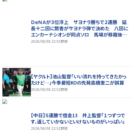
ＤｅＮＡが３位浮上 サヨナラ勝ちで２連勝 延
長十二回に筒香がサヨナラ弾で決めた 八回に
エンカーナシオンが同点ソロ 馬場が移籍後初
勝利
2026/08/08 22:55
野球
【ヤクルト】池山監督「いい流れを持ってきたかっ
たけど…」今季最短KOの先発高橋奎二が誤算
2026/08/08 22:52
野球
【中日】５連勝で借金13 井上監督「１つずつで
す、返していかないといけないものがいっぱい」
2026/08/08 22:52
野球