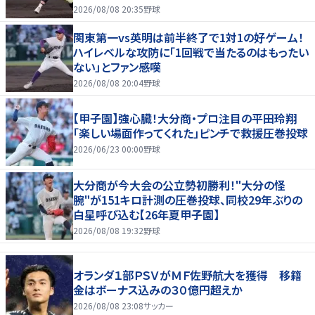
2026/08/08 20:35
野球
関東第一vs英明は前半終了で1対1の好ゲーム！
ハイレベルな攻防に「1回戦で当たるのはもったい
ない」とファン感嘆
2026/08/08 20:04
野球
【甲子園】強心臓！大分商・プロ注目の平田玲翔
「楽しい場面作ってくれた」ピンチで救援圧巻投球
2026/06/23 00:00
野球
大分商が今大会の公立勢初勝利！"大分の怪
腕"が151キロ計測の圧巻投球、同校29年ぶりの
白星呼び込む【26年夏甲子園】
2026/08/08 19:32
野球
オランダ１部ＰＳＶがＭＦ佐野航大を獲得 移籍
金はボーナス込みの３０億円超えか
2026/08/08 23:08
サッカー