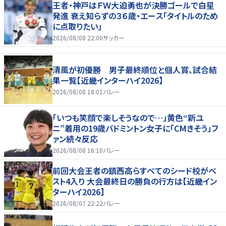
王者・神戸はＦＷ大迫勇也が決勝ゴールで白星
発進 衰え知らずの３６歳・エース「タイトルのため
に点取りたい」
2026/08/08 22:00
サッカー
清風が初優勝 男子最終順位と個人賞、試合結
果一覧【近畿インターハイ2026】
2026/08/08 18:01
バレー
「いつも笑顔で楽しそうなので…」黄色“新ユ
ニ”着用の19歳バドミントン女子に「CMきそう」フ
ァン続々反応
2026/08/08 16:10
バレー
前回大会王者の鎮西高らすべてのシード校がベ
スト4入り 大会最終日の勝負の行方は【近畿イン
ターハイ2026】
2026/08/07 22:22
バレー