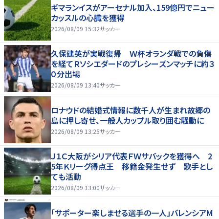
ギマランイスがアーセナル加入、159億円でニュー
カッスルの心臓を獲得
2026/08/09 15:32
サッカー
久保建英が実戦復帰 Ｗ杯オランダ戦での負傷
を経てＲソシエダードのプレシーズンマッチに約３
０分出場
2026/08/09 13:40
サッカー
ロナウドの結婚式情報に数千人が生まれ故郷の
島に押し寄せ、一般人カップル取り囲む騒動に
2026/08/09 13:25
サッカー
Ｊ１Ｃ大阪がシリア代表ＦＷサバックを獲得へ 2
5年Ｋリーグ得点王 移籍金発生せず 歌手とし
ても活動
2026/08/09 13:00
サッカー
「サポーター楽しませる選手の一人」バレンシアM