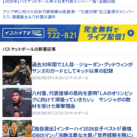
【2025年】バスケットボール男子日本代表メンバー一覧・活動日程
アジア杯に向けた日本代表候補42名発表…“引退示唆”比江島慎がメンバー
入り、渡邊雄太＆八村塁は選外
バスケットボール
の新着記事
過去30年間で2人目…ジョーダン・グッドウィンが
サンズのガードとしてキッド以来の記録
2026/08/09 14:18
バスケットボール
八村塁、代表復帰の意向を表明「ＬＡのオリンピッ
クに向けて頑張っていきたい」 サンジャポの取
材を受けた衝撃理由
2026/08/09 12:15
バスケットボール
【独自選出】インターハイ2026女子ベスト5「最強
の6thマン」「冷静沈着な大器」「世界経験を糧に」