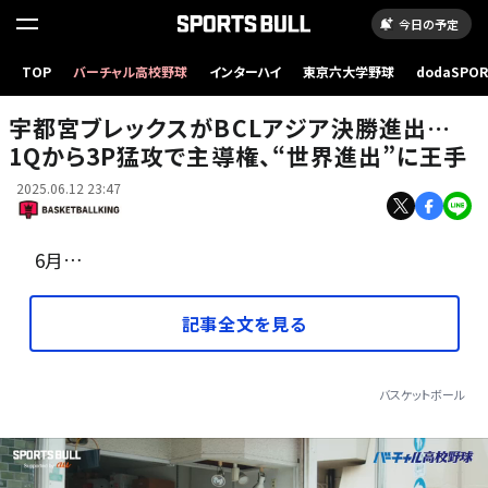
今日の予定
TOP
バーチャル高校野球
インターハイ
東京六大学野球
dodaSPO
BCLアジア準決勝でも存在感を示した宇都宮のニュービル［写真］＝fiba.basketball
（新しいタブ
宇都宮ブレックスがBCLアジア決勝進出…
1Qから3P猛攻で主導権、“世界進出”に王手
2025.06.12 23:47
6月…
記事全文を見る
バスケットボール