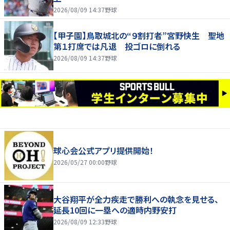
2026/08/09 14:37
野球
【甲子園】鳥取城北の“９割打者”宮野快生 聖地
第１打席では凡退 投ゴロに倒れる
2026/08/09 14:37
野球
球心会公式アプリ提供開始！
2026/05/27 00:00
野球
大谷翔平が全力疾走で勝利への執念を見せる、
延長10回に一塁への適時内野安打
2026/08/09 12:33
野球