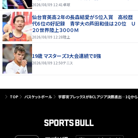
ピオンズ横浜
2026/08/09 12:41
卓球
仙台育英高２年の長森結愛が５位入賞 高校歴
代６位の好記録 青学大の芦田和佳は２０位 Ｕ
２０世界陸上３０００Ｍ
2026/08/09 12:28
陸上
19歳 マスターズ3大会連続で8強
2026/08/09 12:50
テニス
TOP
バスケットボール
宇都宮ブレックスがBCLアジア決勝進出…1Qから