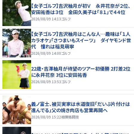
【女子ゴルフ】吉沢柚月が初Ｖ 永井花奈が２位、
安田祐香は３位 金田久美子は「８１」で４４位
2026/08/09 14:13
ゴルフ
【女子ゴルフ】吉沢柚月はこんな人…趣味は「１人
カラオケ」「さつまいもスイーツ」 ダイヤモンド世
代 憧れは稲見萌寧
2026/08/09 14:00
ゴルフ
22歳・吉澤柚月が待望のツアー初優勝 2打差2位
に永井花奈 3位に安田祐香
2026/08/09 13:53
ゴルフ
義ノ富士、被災実家は水道復旧「だいぶ片付けは
進んでる」父の焼き肉店も営業再開へ
2026/08/09 15:22
相撲格闘技