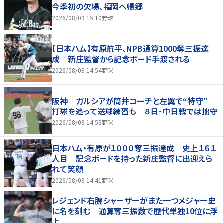
今季初の欠場、福岡へ帰郷
2026/08/09 15:10
野球
【日本ハム】有原航平、NPB通算1000奪三振達
成 新庄監督から記念ボード手渡される
2026/08/09 14:54
野球
阪神 ガルシアが筒井コーチと左翼で“特守”
打球を追って送球練習も ８日・中日戦では拙守
2026/08/09 14:53
野球
日本ハム・有原が１０００奪三振達成 史上１６１
人目 記念ボードを持った新庄監督に出迎えら
れて笑顔
2026/08/09 14:41
野球
レジェンド右腕シャーザーがまた一つメジャー史
に名を刻む 通算奪三振数で歴代単独10位に浮
上