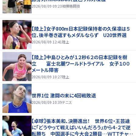
2026/08/09 09:23
相撲格闘技
【陸上】女子800m日本記録保持者の久保凛は５
位、後半巻き返すもメダルならず U20世界選
2026/08/09 12:41
陸上
【陸上】中島ひとみが１２秒６２の日本記録を樹
立 富士北麓ワールドトライアル 女子１００
メートル障害
2026/08/09 10:27
陸上
世界1位 激闘の末に4回戦敗退
2026/08/09 10:39
テニス
【卓球】張本美和、決勝進出！ 世界６位・王芸迪
に「どうやって戦えばいいんだろう」から４-２で逆
転勝ち 中国選手に今大会２勝目…ＷＴＴチャン