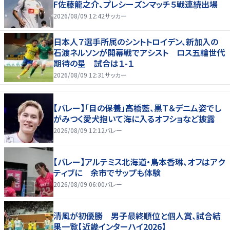
F佐藤龍之介、プレシーズンマッチ５戦連続出場
2026/08/09 12:42
サッカー
日本人７選手所属のシントトロイデン、新加入の
石渡ネルソンが開幕戦でアシスト ロス五輪世代
期待の星 試合は１-１
2026/08/09 12:31
サッカー
【バレー】「目の保養」高橋藍、黒Ｔ＆デニム姿でし
がみつく愛犬抱いて海に入るオフショなど披露
2026/08/09 12:12
バレー
【バレー】アルテミス北海道・鳥本香琳、オフはアク
ティブに 余市でサップも体験
2026/08/09 06:00
バレー
清風が初優勝 男子最終順位と個人賞、試合結
果一覧【近畿インターハイ2026】