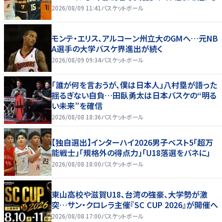
2026/08/09 11:41
バスケットボール
モンテ・エリス、アルコーン州立大のGMへ…元NB
A選手の大学バスケ界進出が続く
2026/08/09 09:34
バスケットボール
「誰が何を言おうが、僕は日本人」八村塁が語った
揺るぎない自負…田臥勇太は日本バスケの“明る
い未来”を確信
2026/08/08 18:36
バスケットボール
【独自選出】インターハイ2026男子ベスト5「超万
能戦士」「規格外の得点力」「U18落選をバネに」
2026/08/08 18:00
バスケットボール
東山高校や滋賀U18、台湾の強豪、大学勢が激
突…サン・クロレラ主催『SC CUP 2026』が開催へ
2026/08/08 17:00
バスケットボール