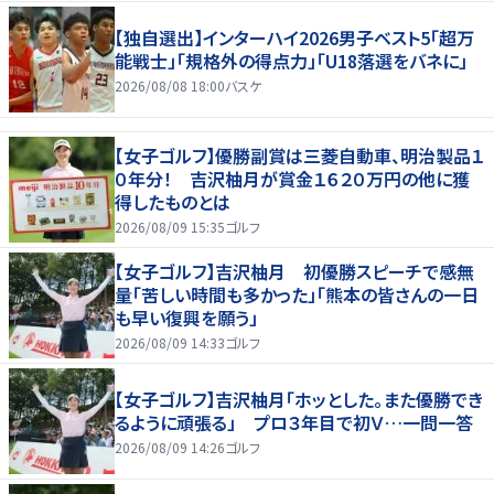
【独自選出】インターハイ2026男子ベスト5「超万
能戦士」「規格外の得点力」「U18落選をバネに」
2026/08/08 18:00
バスケ
【女子ゴルフ】優勝副賞は三菱自動車、明治製品１
０年分！ 吉沢柚月が賞金１６２０万円の他に獲
得したものとは
2026/08/09 15:35
ゴルフ
【女子ゴルフ】吉沢柚月 初優勝スピーチで感無
量「苦しい時間も多かった」「熊本の皆さんの一日
も早い復興を願う」
2026/08/09 14:33
ゴルフ
【女子ゴルフ】吉沢柚月「ホッとした。また優勝でき
るように頑張る」 プロ３年目で初Ｖ…一問一答
2026/08/09 14:26
ゴルフ