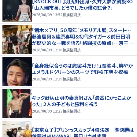
【KNOCK OUT】羽曳野出身・久井大夢が凱旋KO
「山入端市長、どうでしたか僕の試合？」
2026/08/09 13:52
相撲格闘技
「猪木×アリ」５０周年「メモリアル展」スタート…
藤波辰爾＆藤原喜明＆初代タイガー＆前田日明
が歴史的な一戦を語る「格闘技の原点」…京王プ
ラザホテルで３１日まで
2026/08/09 12:38
相撲格闘技
「全身緑似合うのは魔裟斗だけ！」魔裟斗、鮮やか
エメラルドグリーンのスーツで野杁正明を祝福
2026/08/09 12:29
相撲格闘技
キック野杁正明の妻真帆さん「最高にかっこよか
った」２人の子どもと勝利を祝う
2026/08/09 12:23
相撲格闘技
【東京女子】プリンセスカップ４強決定 準決勝は
鈴芽対HIMAWARI、辰巳リカ対凍雅