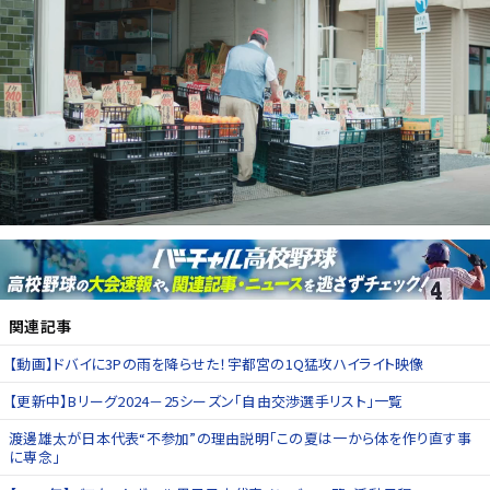
関連記事
【動画】ドバイに3Pの雨を降らせた！宇都宮の1Q猛攻ハイライト映像
【更新中】Bリーグ2024－25シーズン「自由交渉選手リスト」一覧
渡邊雄太が日本代表“不参加”の理由説明「この夏は一から体を作り直す事
に専念」