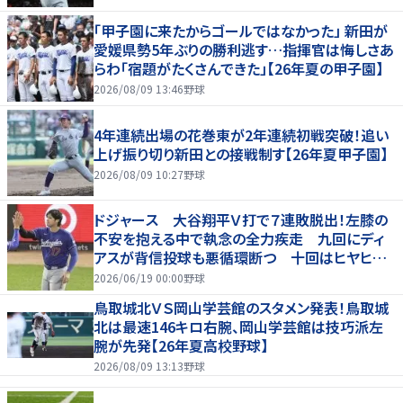
「甲子園に来たからゴールではなかった」 新田が
愛媛県勢5年ぶりの勝利逃す…指揮官は悔しさあ
らわ「宿題がたくさんできた」【26年夏の甲子園】
2026/08/09 13:46
野球
4年連続出場の花巻東が2年連続初戦突破！追い
上げ振り切り新田との接戦制す【26年夏甲子園】
2026/08/09 10:27
野球
ドジャース 大谷翔平Ｖ打で７連敗脱出！左膝の
不安を抱える中で執念の全力疾走 九回にディ
アスが背信投球も悪循環断つ 十回はヒヤヒヤ
もリード守る
2026/06/19 00:00
野球
鳥取城北ＶＳ岡山学芸館のスタメン発表！鳥取城
北は最速146キロ右腕、岡山学芸館は技巧派左
腕が先発【26年夏高校野球】
2026/08/09 13:13
野球