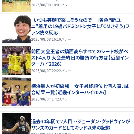
2026/08/08 18:01
バレー
「いつも笑顔で楽しそうなので…」黄色“新ユ
ニ”着用の19歳バドミントン女子に「CMきそう」フ
ァン続々反応
2026/08/08 16:10
バレー
前回大会王者の鎮西高らすべてのシード校がベ
スト4入り 大会最終日の勝負の行方は【近畿イン
ターハイ2026】
2026/08/07 22:22
バレー
横浜隼人が初優勝 女子最終順位と個人賞、試
合結果一覧【近畿インターハイ2026】
2026/08/07 17:23
バレー
過去30年間で2人目…ジョーダン・グッドウィンが
サンズのガードとしてキッド以来の記録