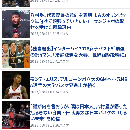
2026/08/09 14:18
バスケ
八村塁、代表復帰の意向を表明「ＬＡのオリンピッ
クに向けて頑張っていきたい」 サンジャポの取
材を受けた衝撃理由
2026/08/09 12:15
バスケ
【独自選出】インターハイ2026女子ベスト5「最強
の6thマン」「冷静沈着な大器」「世界経験を糧に」
2026/08/09 11:41
バスケ
モンテ・エリス、アルコーン州立大のGMへ…元NB
A選手の大学バスケ界進出が続く
2026/08/09 09:34
バスケ
「誰が何を言おうが、僕は日本人」八村塁が語った
揺るぎない自負…田臥勇太は日本バスケの“明る
い未来”を確信
2026/08/08 18:36
バスケ