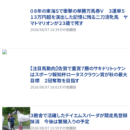
０８年の東海Ｓで衝撃の単勝万馬券Ｖ ３連単５
１３万円超を演出した記憶に残る二刀流牝馬 ヤ
マトマリオンが２３歳で死す
2026/08/07 16:39
その他競技
【注目馬動向】佐賀で重賞７勝のサキドリトッケン
はスポーツ報知杯ロータスクラウン賞が秋の最大
目標 ２冠奪取を目指す
2026/08/07 16:02
その他競技
３厩舎で活躍したテイエムスパーダが競走馬登録
抹消 今後は繁殖入りの予定
2026/08/07 15:59
その他競技