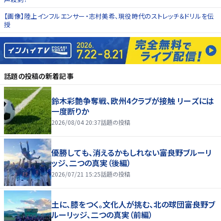
【画像】陸上インフルエンサー・志村美希、現役時代のストレッチ＆ドリルを伝
授
話題の投稿
の新着記事
鈴木彩艶争奪戦、欧州4クラブが接触 リーズには
一度断りか
2026/08/04 20:37
話題の投稿
優勝しても、消えるかもしれない――富良野ブルーリ
ッジ、二つの真実（後編）
2026/07/21 15:25
話題の投稿
土に、膝をつく。文化人が挑む、北の球団――富良野ブ
ルーリッジ、二つの真実（前編）