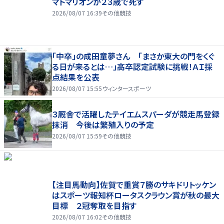
マトマリオンが２３歳で死す
2026/08/07 16:39
その他競技
「中卒」の成田童夢さん 「まさか東大の門をくぐ
る日が来るとは…」高卒認定試験に挑戦！ＡＩ採
点結果を公表
2026/08/07 15:55
ウィンタースポーツ
３厩舎で活躍したテイエムスパーダが競走馬登録
抹消 今後は繁殖入りの予定
2026/08/07 15:59
その他競技
【注目馬動向】佐賀で重賞７勝のサキドリトッケン
はスポーツ報知杯ロータスクラウン賞が秋の最大
目標 ２冠奪取を目指す
2026/08/07 16:02
その他競技