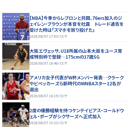
【NBA】今季からレブロンと共闘、76ers加入のジ
ェイレン・ブラウンが本音を吐露 トレード通告を
受けた時は「スマホを放り投げた」
2026/08/07 17:03
バスケ
大阪エヴェッサ、U18所属の山本大扇をユース育
成特別枠で登録…175cmの17歳SG
2026/08/07 16:46
バスケ
アメリカ女子代表がW杯メンバー発表…クラーク
やビベッカーズら新時代のWNBAスター12名が
選出
2026/08/07 16:19
バスケ
2度の優勝経験を持つケンテイビアス・コールドウ
ェル・ポープがシクサーズへ正式加入
2026/08/07 15:32
バスケ