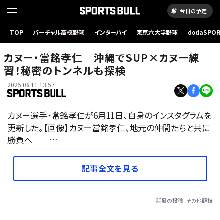
今日の予定
TOP
バーチャル高校野球
インターハイ
東京六大学野球
dodaSPO
（新しいタブ
カヌー・當銘孝仁 沖縄でSUP×カヌー練
習！秘密のトンネルも探検
2025.06.11 13:57
カヌー選手・當銘孝仁が6月11日、自身のインスタグラムを
更新した。【画像】カヌー當銘孝仁、地元の仲間たちと共に
勝負へ──…
記事全文を見る
話題の投稿
その他競技