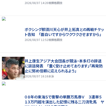
2026/08/07 14:20
相撲格闘技
ボクシング那須川天心が井上拓真との再戦チケッ
ト告知 「面白いですからワクワクさせますから」
2026/08/07 12:52
相撲格闘技
井上康生アジア大会団長が競泳・本多灯の辞退
に談話発表 「重く受け止めております」「再発防
止に努め信頼に応えられるよう」
2026/08/07 16:16
水泳
０８年の東海Ｓで衝撃の単勝万馬券Ｖ ３連単５
１３万円超を演出した記憶に残る二刀流牝馬 ヤ