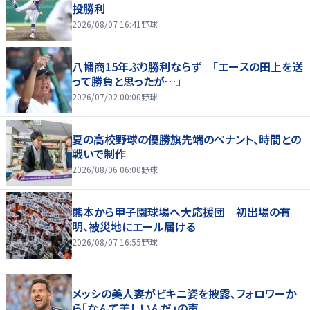
投勝利
2026/08/07 16:41
野球
八幡商15年ぶり勝利ならず 「エースの田上を送
って勝負と思ったが…」
2026/07/02 00:00
野球
夏の高校野球の優勝旗先端のペナント、時間との
戦いで制作
2026/08/06 06:00
野球
熊本から甲子園球場へ大応援団 初出場の有
明、被災地にエール届ける
2026/08/07 16:55
野球
メッシの美人妻がビキニ姿を披露、フォロワーか
ら「なんて美しいんだ」の声