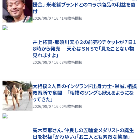
援金」 米老舗ブランドとのコラボ商品の利益を寄
付
2026/08/07 16:41
相撲格闘技
井上拓真-那須川天心２の前売りチケットが７日１
８時から発売 天心はＳＮＳで「見たことない物
見れますよ」
2026/08/07 16:03
相撲格闘技
大相撲２人目のイングランド出身力士・栄誠、相撲
教習所で奮闘 「相撲のソングも歌えるようにな
ってきた」
2026/08/07 16:00
相撲格闘技
高木菜那さん、仲良しの五輪金メダリストの誕生
日を祝福「かわゆい」「お二人とも素敵な笑顔」