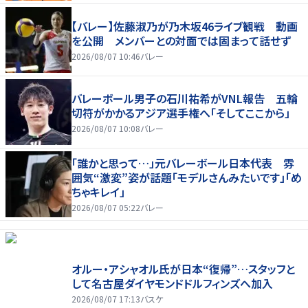
【バレー】佐藤淑乃が乃木坂46ライブ観戦 動画
を公開 メンバーとの対面では固まって話せず
2026/08/07 10:46
バレー
バレーボール男子の石川祐希がVNL報告 五輪
切符がかかるアジア選手権へ「そしてここから」
2026/08/07 10:08
バレー
「誰かと思って…」元バレーボール日本代表 雰
囲気“激変”姿が話題「モデルさんみたいです」「め
ちゃキレイ」
2026/08/07 05:22
バレー
オルー・アシャオル氏が日本“復帰”…スタッフと
して名古屋ダイヤモンドドルフィンズへ加入
2026/08/07 17:13
バスケ