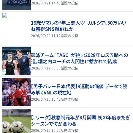
2026/07/21 14:48
話題の投稿
19歳ヤマルの“年上恋人♡”ガルシア、50万いい
ね獲得SNS爆跳ねか
2026/07/20 11:12
話題の投稿
競泳チーム「TASC」が挑む2028年ロス五輪への
道。堀之内コーチの人間性に惹かれて結成
2026/07/17 06:06
話題の投稿
【男子バレー日本代表】9連勝の価値 データで読
み解くVNLの現在地
2026/07/16 16:42
話題の投稿
【Jリーグ】秋春制元年が8月開幕 初の年度またぎ
シーズンで何が変わる
2026/07/15 15:55
話題の投稿