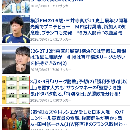
2026/08/07 17:33
サッカー
横浜ＦＭの１６歳・三井寺真がＪ１史上最年少開幕
先発でプロデビュー ＭＦ松村晃助、新加入の知
念慶、ブランコも先発 “６万人開幕”の鹿島戦
2026/08/07 17:31
サッカー
【26-27 J2開幕直前展望】横浜FCは守備に、新潟
は攻撃に課題が 札幌は百年構想リーグの勢い
を維持できるか(2)
2026/08/07 17:30
サッカー
8月8・9日｢Jリーグ勝敗｣予想(2)｢勝利予想7割以
上｣を覆す大穴も！サウジマネーの｢監督引き抜
き｣ドタバタ劇と、｢特別な日｣が勝敗を分ける！
2026/08/07 17:30
サッカー
【追悼】カズやトルシエが愛した日本人唯一のバ
ロンドール審査員の素顔。後藤健生が明かす盟
友・田村修一さん(1)W杯直後のフランス取材とオ