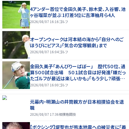
4アンダー首位で金田久美子、鈴木愛、入谷響、池
ヶ谷瑠菜が並ぶ 1打差5位に吉澤柚月ら4人
2026/08/07 16:16
ゴルフ
オープンウィークは河本結の海から「自分へのご
ほうびにピアス」「気合の宝塚観劇」まで
2026/08/07 16:04
ゴルフ
金田久美子「あんびりーばぼー」 歴代５０位、通
算５００試合出場 ５０１試合目は好発進「嫌だっ
たゴルフが最近は楽しいかも」「もう少し？頑張り
たいな」
2026/08/07 16:00
ゴルフ
元幕内・明瀬山の井筒親方が日本相撲協会を退
職
2026/08/07 17:36
相撲格闘技
【ボクシング】堤聖也が熊本地震への被災者に「義