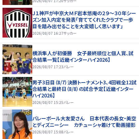
マール海老事件
2026/08/07 17:20
サッカー
Ｊ１神戸が中京大ＭＦ岩本悠庵の２９～３０年シー
ズン加入内定を発表「育ててくれたクラブで一歩
目を踏み出せることを大変嬉しく思います」
2026/08/07 16:27
サッカー
横浜隼人が初優勝 女子最終順位と個人賞、試
合結果一覧【近畿インターハイ2026】
2026/08/07 17:23
バレー
男子3日目（8/7）決勝トーナメント3、4回戦全12試
合結果と最終日（8/8）の試合予定【近畿インター
ハイ2026】
2026/08/07 15:25
バレー
バレーボール大友愛さん 日本代表の長女・美空
とディズニーシー カチューシャ着けて動画撮影
2026/08/07 15:08
バレー