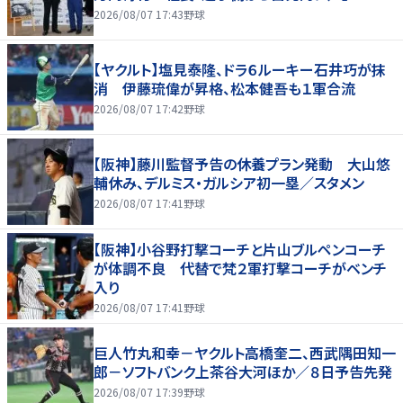
2026/08/07 17:43
野球
【ヤクルト】塩見泰隆、ドラ６ルーキー石井巧が抹
消 伊藤琉偉が昇格、松本健吾も１軍合流
2026/08/07 17:42
野球
【阪神】藤川監督予告の休養プラン発動 大山悠
輔休み、デルミス・ガルシア初一塁／スタメン
2026/08/07 17:41
野球
【阪神】小谷野打撃コーチと片山ブルペンコーチ
が体調不良 代替で梵２軍打撃コーチがベンチ
入り
2026/08/07 17:41
野球
巨人竹丸和幸－ヤクルト高橋奎二、西武隅田知一
郎－ソフトバンク上茶谷大河ほか／８日予告先発
2026/08/07 17:39
野球