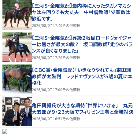
【三河Ｓ・金曜気配】最内枠に入ったタガノマカシ
ヤは左回りでも大丈夫 中村調教師「少頭数は
歓迎です」
2026/08/07 17:40
その他競技
【三河Ｓ・金曜気配】昇級２戦目ロードヴォイジャ
ーは暑さが最大の敵？ 坂口調教師「走りのバラ
ンスが良くなりました」
2026/08/07 17:20
その他競技
【ＣＢＣ賞・金曜気配】「いきなりやれても」東田調
教師が太鼓判 レッドエヴァンスが５歳の夏に本
格化
2026/08/07 17:00
その他競技
亀田興毅氏が大きな期待「世界にいける」 丸元
大五郎が９・２３大阪でフィリピン王者と全勝対決
2026/08/07 16:51
その他競技