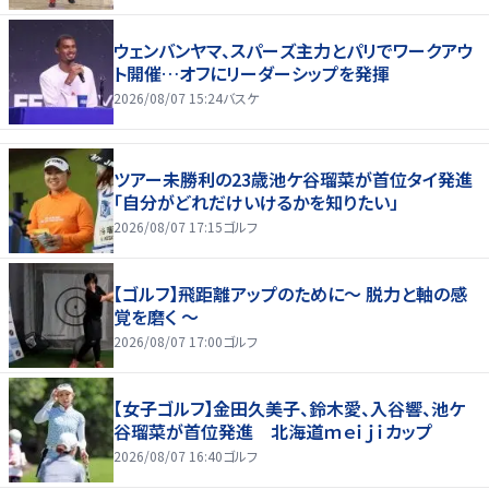
ウェンバンヤマ、スパーズ主力とパリでワークアウ
ト開催…オフにリーダーシップを発揮
2026/08/07 15:24
バスケ
ツアー未勝利の23歳池ケ谷瑠菜が首位タイ発進
「自分がどれだけいけるかを知りたい」
2026/08/07 17:15
ゴルフ
【ゴルフ】飛距離アップのために～ 脱力と軸の感
覚を磨く ～
2026/08/07 17:00
ゴルフ
【女子ゴルフ】金田久美子、鈴木愛、入谷響、池ケ
谷瑠菜が首位発進 北海道ｍｅｉｊｉカップ
2026/08/07 16:40
ゴルフ