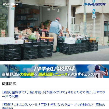
関連記事
【画像】當銘孝仁「丁度1年前、何か掴みかけて」今あらためて問う、日本カヌ
ー界の現在
【画像】「これはズルい…‼」「可愛すぎる」父のグローブで始球式に…感動の
声殺到！