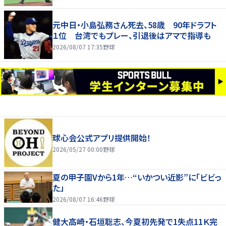
元中日・小島弘務さん死去、58歳 90年ドラフト
１位 台湾でもプレー、引退後はアマで指導も
2026/08/07 17:35
野球
球心会公式アプリ提供開始！
2026/05/27 00:00
野球
夏の甲子園Vから1年…“いかつい近影”に「ビビっ
た」
2026/08/07 16:46
野球
健大高崎・石垣聡志、今夏初先発で1失点11Ｋ完