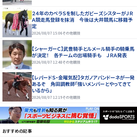
２４年のカペラＳを制したガビーズシスターがＪＲ
Ａ競走馬登録を抹消 今後は大井競馬に移籍予
定
2026/08/07 15:06
その他競技
【シャーガーＣ】武豊騎手とルメール騎手の騎乗馬
が決定！ 各チームの出場騎手も ＪＲＡ発表
2026/08/07 12:48
その他競技
【レパードＳ・金曜気配】タガノアバンドーネが一発
あるぞ 角田調教師「強いメンバーとやってきて
いるから」
2026/08/07 12:19
その他競技
おすすめの記事