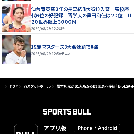
仙台育英高２年の長森結愛が５位入賞 高校歴
代６位の好記録 青学大の芦田和佳は２０位 Ｕ
２０世界陸上３０００Ｍ
2026/08/09 12:28
陸上
19歳 マスターズ3大会連続で8強
2026/08/09 12:50
テニス
TOP
バスケットボール
松本礼太がB1大阪からB3徳島へ移籍「もっと選
アプリ版