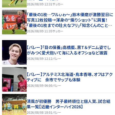
2026/08/09 12:31
サッカー
｢最後の1枚…ワルぃゎ〜｣鈴木優磨が激勝翌日に
写真12枚投稿→渾身の“煽りショット”に興奮！
｢最後の1枚までの壮大なフリ｣｢知念くんのことど
んだけ好きなんよｗ｣
2026/08/09 11:35
サッカー
【バレー】「目の保養」高橋藍、黒Ｔ＆デニム姿でし
がみつく愛犬抱いて海に入るオフショなど披露
2026/08/09 12:12
バレー
【バレー】アルテミス北海道・鳥本香琳、オフはアク
ティブに 余市でサップも体験
2026/08/09 06:00
バレー
清風が初優勝 男子最終順位と個人賞、試合結
果一覧【近畿インターハイ2026】
2026/08/08 18:01
バレー