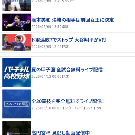
2026/08/09 13:40
サッカー
張本美和 決勝の相手は前回女王に決定
2026/08/09 13:52
卓球
ド軍連敗7でストップ 大谷翔平がV打
2026/08/09 12:42
野球
夏の甲子園 全試合無料ライブ配信！
2026/04/12 00:00
野球
全30競技を完全無料でライブ配信！
2025/06/18 00:00
インターハイ(インハイ.tv)
高円宮杯 見逃し動画配信中！