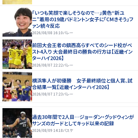
「いつも笑顔で楽しそうなので…」黄色“新ユ
ニ”着用の19歳バドミントン女子に「CMきそう」フ
ァン続々反応
2026/08/08 16:10
バレー
前回大会王者の鎮西高らすべてのシード校がベ
スト4入り 大会最終日の勝負の行方は【近畿イン
ターハイ2026】
2026/08/07 22:22
バレー
横浜隼人が初優勝 女子最終順位と個人賞、試
合結果一覧【近畿インターハイ2026】
2026/08/07 17:23
バレー
過去30年間で2人目…ジョーダン・グッドウィンが
サンズのガードとしてキッド以来の記録
2026/08/09 14:18
バスケ