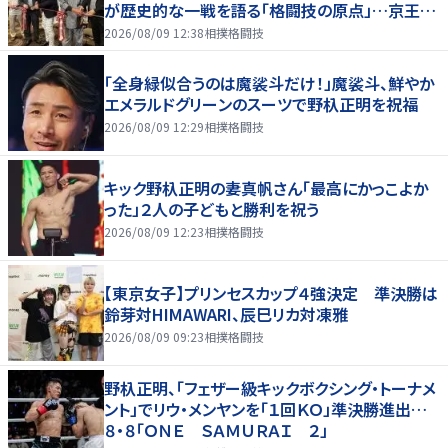
が歴史的な一戦を語る「格闘技の原点」…京王プ
ラザホテルで３１日まで
2026/08/09 12:38
相撲格闘技
「全身緑似合うのは魔裟斗だけ！」魔裟斗、鮮やか
エメラルドグリーンのスーツで野杁正明を祝福
2026/08/09 12:29
相撲格闘技
キック野杁正明の妻真帆さん「最高にかっこよか
った」２人の子どもと勝利を祝う
2026/08/09 12:23
相撲格闘技
【東京女子】プリンセスカップ４強決定 準決勝は
鈴芽対HIMAWARI、辰巳リカ対凍雅
2026/08/09 09:23
相撲格闘技
野杁正明、「フェザー級キックボクシング・トーナメ
ント」でリウ・メンヤンを「１回ＫＯ」準決勝進出…
８・８「ＯＮＥ ＳＡＭＵＲＡＩ ２」