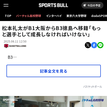
今日の予定
TOP
バーチャル高校野球
インターハイ
東京六大学野球
dodaSPO
B3徳島への移籍が決まった松本礼太［写真］＝B.LEAGUE
（新しいタブ
松本礼太がB1大阪からB3徳島へ移籍「もっ
と選手として成長しなければいけない」
2025.06.11 12:50
B3…
記事全文を見る
バスケットボール