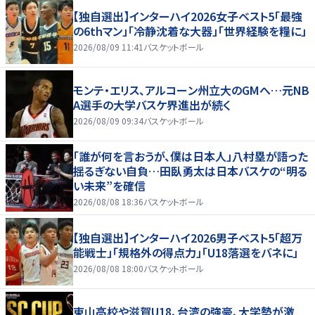
【独自選出】インターハイ2026女子ベスト5「最強
の6thマン」「冷静沈着な大器」「世界経験を糧に」
2026/08/09 11:41
バスケットボール
モンテ・エリス、アルコーン州立大のGMへ…元NB
A選手の大学バスケ界進出が続く
2026/08/09 09:34
バスケットボール
「誰が何を言おうが、僕は日本人」八村塁が語った
揺るぎない自負…田臥勇太は日本バスケの“明る
い未来”を確信
2026/08/08 18:36
バスケットボール
【独自選出】インターハイ2026男子ベスト5「超万
能戦士」「規格外の得点力」「U18落選をバネに」
2026/08/08 18:00
バスケットボール
東山高校や滋賀U18、台湾の強豪、大学勢が激