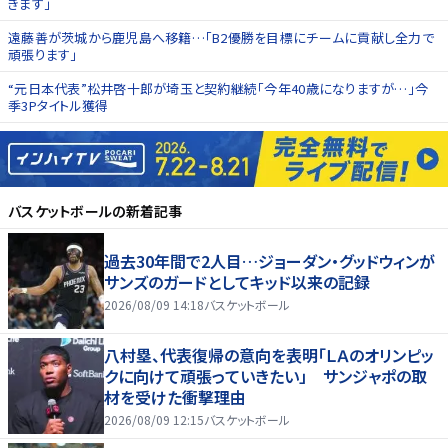
きます」
遠藤善が茨城から鹿児島へ移籍…「B2優勝を目標にチームに貢献し全力で
頑張ります」
“元日本代表”松井啓十郎が埼玉と契約継続「今年40歳になりますが…」今
季3Pタイトル獲得
バスケットボール
の新着記事
過去30年間で2人目…ジョーダン・グッドウィンが
サンズのガードとしてキッド以来の記録
2026/08/09 14:18
バスケットボール
八村塁、代表復帰の意向を表明「ＬＡのオリンピッ
クに向けて頑張っていきたい」 サンジャポの取
材を受けた衝撃理由
2026/08/09 12:15
バスケットボール