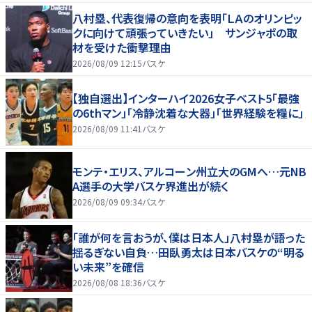
八村塁、代表復帰の意向を表明「ＬＡのオリンピッ
クに向けて頑張っていきたい」 サンジャポの取
材を受けた衝撃理由
2026/08/09 12:15
バスケ
【独自選出】インターハイ2026女子ベスト5「最強
の6thマン」「冷静沈着な大器」「世界経験を糧に」
2026/08/09 11:41
バスケ
モンテ・エリス、アルコーン州立大のGMへ…元NB
A選手の大学バスケ界進出が続く
2026/08/09 09:34
バスケ
「誰が何を言おうが、僕は日本人」八村塁が語った
揺るぎない自負…田臥勇太は日本バスケの“明る
い未来”を確信
2026/08/08 18:36
バスケ