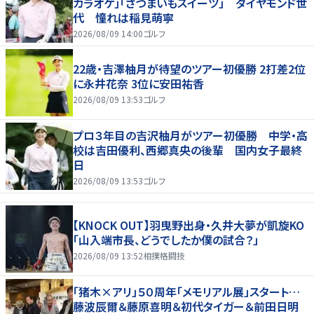
カラオケ」「さつまいもスイーツ」 ダイヤモンド世
代 憧れは稲見萌寧
2026/08/09 14:00
ゴルフ
22歳・吉澤柚月が待望のツアー初優勝 2打差2位
に永井花奈 3位に安田祐香
2026/08/09 13:53
ゴルフ
プロ３年目の吉沢柚月がツアー初優勝 中学・高
校は吉田優利、西郷真央の後輩 国内女子最終
日
2026/08/09 13:53
ゴルフ
【KNOCK OUT】羽曳野出身・久井大夢が凱旋KO
「山入端市長、どうでしたか僕の試合？」
2026/08/09 13:52
相撲格闘技
「猪木×アリ」５０周年「メモリアル展」スタート…
藤波辰爾＆藤原喜明＆初代タイガー＆前田日明