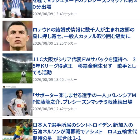
０分出場
2026/08/09 13:40
サッカー
ロナウドの結婚式情報に数千人が生まれ故郷の
島に押し寄せ、一般人カップル取り囲む騒動に
2026/08/09 13:25
サッカー
Ｊ１Ｃ大阪がシリア代表ＦＷサバックを獲得へ 2
5年Ｋリーグ得点王 移籍金発生せず 歌手とし
ても活動
2026/08/09 13:00
サッカー
「サポーター楽しませる選手の一人」バレンシアM
F佐藤龍之介、プレシーズンマッチ５戦連続出場
2026/08/09 12:42
サッカー
日本人７選手所属のシントトロイデン、新加入の
石渡ネルソンが開幕戦でアシスト ロス五輪世代
期待の星 試合は１-１