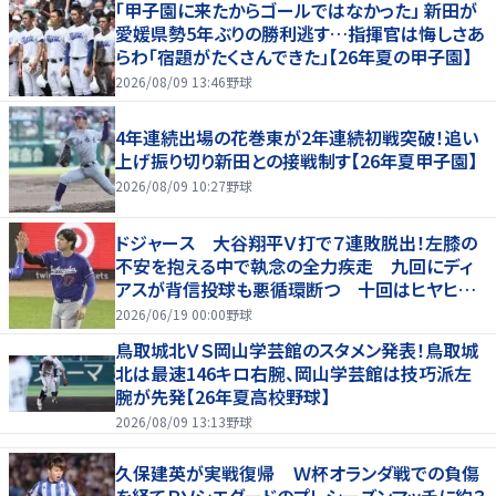
「甲子園に来たからゴールではなかった」 新田が
愛媛県勢5年ぶりの勝利逃す…指揮官は悔しさあ
らわ「宿題がたくさんできた」【26年夏の甲子園】
2026/08/09 13:46
野球
4年連続出場の花巻東が2年連続初戦突破！追い
上げ振り切り新田との接戦制す【26年夏甲子園】
2026/08/09 10:27
野球
ドジャース 大谷翔平Ｖ打で７連敗脱出！左膝の
不安を抱える中で執念の全力疾走 九回にディ
アスが背信投球も悪循環断つ 十回はヒヤヒヤ
もリード守る
2026/06/19 00:00
野球
鳥取城北ＶＳ岡山学芸館のスタメン発表！鳥取城
北は最速146キロ右腕、岡山学芸館は技巧派左
腕が先発【26年夏高校野球】
2026/08/09 13:13
野球
久保建英が実戦復帰 Ｗ杯オランダ戦での負傷
を経てＲソシエダードのプレシーズンマッチに約３