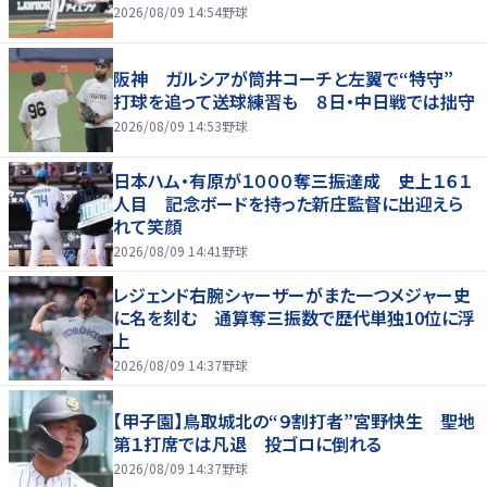
2026/08/09 14:54
野球
阪神 ガルシアが筒井コーチと左翼で“特守”
打球を追って送球練習も ８日・中日戦では拙守
2026/08/09 14:53
野球
日本ハム・有原が１０００奪三振達成 史上１６１
人目 記念ボードを持った新庄監督に出迎えら
れて笑顔
2026/08/09 14:41
野球
レジェンド右腕シャーザーがまた一つメジャー史
に名を刻む 通算奪三振数で歴代単独10位に浮
上
2026/08/09 14:37
野球
【甲子園】鳥取城北の“９割打者”宮野快生 聖地
第１打席では凡退 投ゴロに倒れる
2026/08/09 14:37
野球