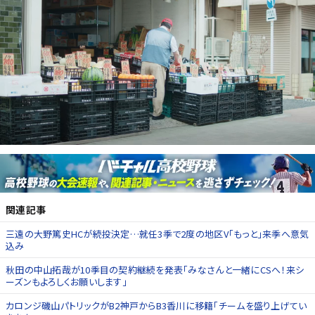
関連記事
三遠の大野篤史HCが続投決定…就任3季で2度の地区V「もっと」来季へ意気
込み
秋田の中山拓哉が10季目の契約継続を発表「みなさんと一緒にCSへ！来シ
ーズンもよろしくお願いします」
カロンジ磯山パトリックがB2神戸からB3香川に移籍「チームを盛り上げてい