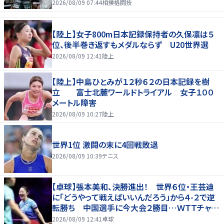
2026/08/09 07:44
相撲格闘技
【陸上】女子800m日本記録保持者の久保凛は５
位、後半巻き返すもメダルならず U20世界選
2026/08/09 12:41
陸上
【陸上】中島ひとみが１２秒６２の日本記録を樹
立 富士北麓ワールドトライアル 女子１００
メートル障害
2026/08/09 10:27
陸上
世界1位 激闘の末に4回戦敗退
2026/08/09 10:39
テニス
【卓球】張本美和、決勝進出！ 世界６位・王芸迪
に「どうやって戦えばいいんだろう」から４-２で逆
転勝ち 中国選手に今大会２勝目…ＷＴＴチャン
ピオンズ横浜
2026/08/09 12:41
卓球