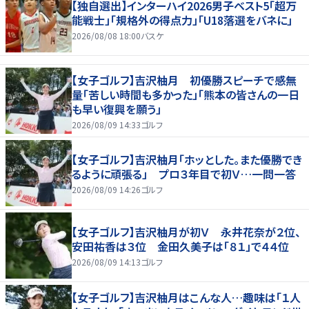
【独自選出】インターハイ2026男子ベスト5「超万
能戦士」「規格外の得点力」「U18落選をバネに」
2026/08/08 18:00
バスケ
【女子ゴルフ】吉沢柚月 初優勝スピーチで感無
量「苦しい時間も多かった」「熊本の皆さんの一日
も早い復興を願う」
2026/08/09 14:33
ゴルフ
【女子ゴルフ】吉沢柚月「ホッとした。また優勝でき
るように頑張る」 プロ３年目で初Ｖ…一問一答
2026/08/09 14:26
ゴルフ
【女子ゴルフ】吉沢柚月が初Ｖ 永井花奈が２位、
安田祐香は３位 金田久美子は「８１」で４４位
2026/08/09 14:13
ゴルフ
【女子ゴルフ】吉沢柚月はこんな人…趣味は「１人