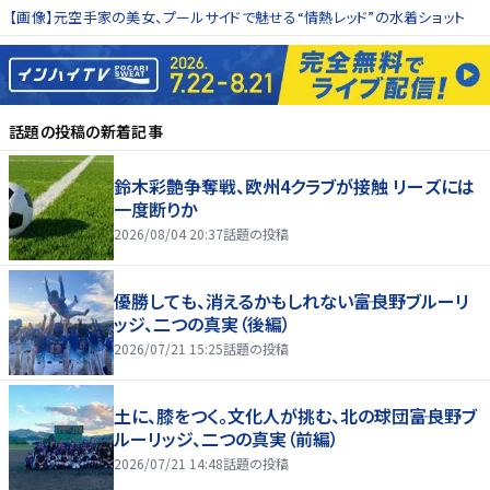
【画像】元空手家の美女、プールサイドで魅せる“情熱レッド”の水着ショット
話題の投稿
の新着記事
鈴木彩艶争奪戦、欧州4クラブが接触 リーズには
一度断りか
2026/08/04 20:37
話題の投稿
優勝しても、消えるかもしれない――富良野ブルーリ
ッジ、二つの真実（後編）
2026/07/21 15:25
話題の投稿
土に、膝をつく。文化人が挑む、北の球団――富良野ブ
ルーリッジ、二つの真実（前編）
2026/07/21 14:48
話題の投稿