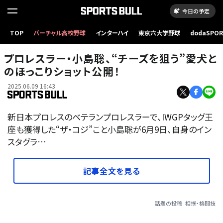
今日の予定
TOP
バーチャル高校野球
インターハイ
東京六大学野球
dodaSPO
（新しいタブ
プロレスラー・小島聡、“チーズを狙う”愛犬と
のほっこりショット公開！
2025.06.09 16:43
新日本プロレスのベテランプロレスラーで、IWGPタッグ王
座も獲得した“ザ・コジ”こと小島聡が6月9日、自身のイン
スタグラ…
記事全文を見る
話題の投稿
相撲・格闘技