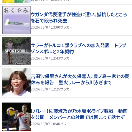
ウガンダ代表選手が強盗に遭い、抵抗したところ
を石で殴られ死去
2026/08/07 13:00
サッカー
サラーがトルコ１部クラブへの加入発表 トラブ
ゾンスポルと２年契約
2026/08/07 12:43
サッカー
吉田沙保里さんが大久保嘉人、豊ノ島一家との夏
休みを報告 聖火リレーから川泳ぎまで
2026/08/07 12:25
サッカー
【バレー】佐藤淑乃が乃木坂46ライブ観戦 動画
を公開 メンバーとの対面では固まって話せず
2026/08/07 10:46
バレー