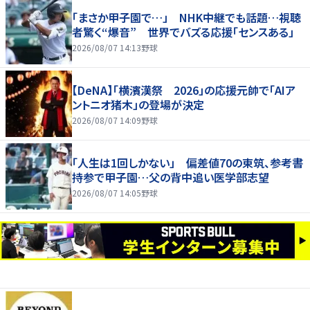
「まさか甲子園で…」 NHK中継でも話題…視聴
者驚く“爆音” 世界でバズる応援「センスある」
2026/08/07 14:13
野球
【DeNA】「横濱漢祭 2026」の応援元帥で「AIア
ントニオ猪木」の登場が決定
2026/08/07 14:09
野球
「人生は1回しかない」 偏差値70の東筑、参考書
持参で甲子園…父の背中追い医学部志望
2026/08/07 14:05
野球