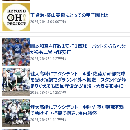
王貞治・栗山英樹にとっての甲子園とは
2026/06/15 00:00
野球
岡本和真４打数１安打１四球 バットを折られな
がらも二塁内野安打
2026/08/07 14:27
野球
健大高崎にアクシデント ４番・佐藤が頭部死球
を受け担架でグラウンド外へ搬送 スタンドが静
まりかえるも四回守備から復帰→大きな拍手に包
まれる
2026/08/07 14:25
野球
健大高崎にアクシデント 4番・佐藤が頭部死球
で動けず→担架で搬送、場内騒然
2026/08/07 14:17
野球