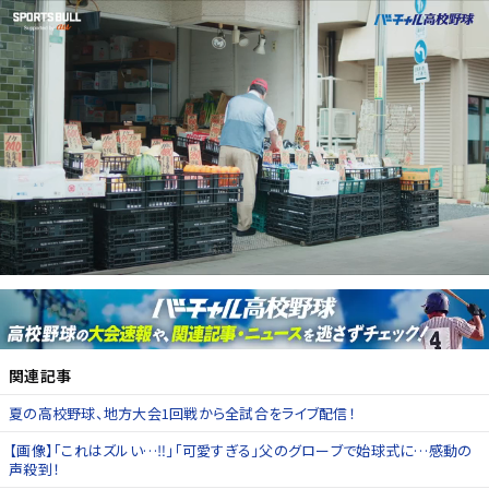
関連記事
夏の高校野球、地方大会1回戦から全試合をライブ配信！
【画像】「これはズルい…‼」「可愛すぎる」父のグローブで始球式に…感動の
声殺到！