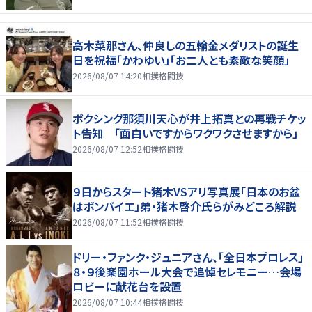
高木菜那さん、仲良しの五輪金メダリストの誕生
日を祝福「かわゆい」「お二人とも素敵な笑顔」
2026/08/07 14:20
相撲格闘技
ボクシング那須川天心が井上拓真との再戦チケッ
ト告知 「面白いですからワクワクさせますから」
2026/08/07 12:52
相撲格闘技
９日からスタート猪木VSアリ写真展「日本のお盆
はボンバイエ」弟・猪木啓介氏らがみどころ解説
2026/08/07 11:52
相撲格闘技
ドリー・ファンク・ジュニアさん、「全日本プロレス」
８・９後楽園ホール大会で追悼セレモニー…会場
ロビーに献花台を設置
2026/08/07 10:44
相撲格闘技