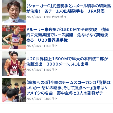
【シャーガーＣ】武豊騎手とルメール騎手の騎乗馬
が決定！ 各チームの出場騎手も ＪＲＡ発表
2026/08/07 12:48
その他競技
ドルーリー朱瑛里が１５００Ｍで予選突破 積極
的に先頭集団でレース展開 危なげなく突破決
める…Ｕ２０世界選手権
2026/08/07 11:38
陸上
Ｕ２０世界陸上１５００Ｍで早大の本田桜二郎が
決勝進出 ３０００メートルにも出場
2026/08/07 11:07
陸上
【箱根への道】今季のチームスローガンは「覚悟は
いいか～想いの継承、そして頂点へ～」由来はケ
ツメイシの名曲 野中主将と３人の副将がチーム
を引っ張る…夏合宿特集第１弾、国学院大
2026/08/07 05:00
陸上