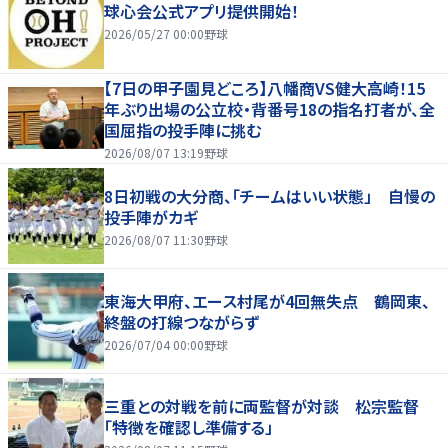
球心会公式アプリ提供開始！
2026/05/27 00:00
野球
【7日の甲子園見どころ】八幡商VS健大高崎！15
年ぶり出場の公立校・背番号18の指名打者が、全
国屈指の投手陣に挑む
2026/08/07 13:19
野球
8日初戦の大分商、「チームはいい状態」 自慢の
投手陣がカギ
2026/08/07 11:30
野球
東海大甲府、エース村尾が4回無失点 鶴岡東、
終盤の打線つながらず
2026/07/04 00:00
野球
三重との対戦を前に両監督が対談 松宗監督
「特徴を確認し準備する」