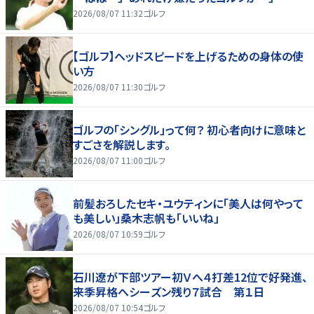
2026/08/07 11:32
ゴルフ
【ゴルフ】ヘッドスピードを上げるための身体の使
い方
2026/08/07 11:30
ゴルフ
ゴルフの「シングル」って何？ 初心者向けに意味と
すごさを解説します。
2026/08/07 11:00
ゴルフ
前髪おろしたセキ・ユウティンに「美人は何やって
も美しい」桑木志帆も「いいね」
2026/08/07 10:59
ゴルフ
石川遼が下部ツアー初Ｖへ４打差12位で好発進、
来季昇格へシーズン残り７試合 第１日
2026/08/07 10:54
ゴルフ