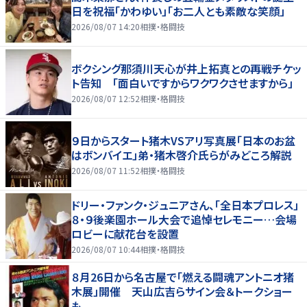
日を祝福「かわゆい」「お二人とも素敵な笑顔」
2026/08/07 14:20
相撲・格闘技
ボクシング那須川天心が井上拓真との再戦チケッ
ト告知 「面白いですからワクワクさせますから」
2026/08/07 12:52
相撲・格闘技
９日からスタート猪木VSアリ写真展「日本のお盆
はボンバイエ」弟・猪木啓介氏らがみどころ解説
2026/08/07 11:52
相撲・格闘技
ドリー・ファンク・ジュニアさん、「全日本プロレス」
８・９後楽園ホール大会で追悼セレモニー…会場
ロビーに献花台を設置
2026/08/07 10:44
相撲・格闘技
８月26日から名古屋で「燃える闘魂アントニオ猪
木展」開催 天山広吉らサイン会＆トークショー
も