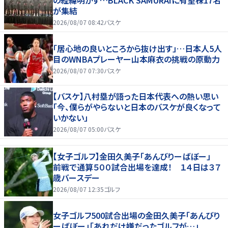
の経緯明かす…BLACK SAMURAIに有望株17名
が集結
2026/08/07 08:42
バスケ
「居心地の良いところから抜け出す」…日本人5人
目のWNBAプレーヤー山本麻衣の挑戦の原動力
2026/08/07 07:30
バスケ
【バスケ】八村塁が語った日本代表への熱い思い
「今、僕らがやらないと日本のバスケが良くなって
いかない」
2026/08/07 05:00
バスケ
【女子ゴルフ】金田久美子「あんびりーばぼー」
前戦で通算５００試合出場を達成！ １４日は３７
歳バースデー
2026/08/07 12:35
ゴルフ
女子ゴルフ500試合出場の金田久美子「あんびり
ーばぼー」「あれだけ嫌だったゴルフが…」