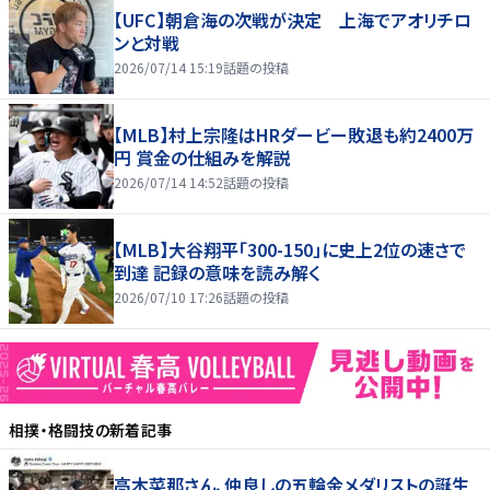
【UFC】朝倉海の次戦が決定 上海でアオリチロ
ンと対戦
2026/07/14 15:19
話題の投稿
【MLB】村上宗隆はHRダービー敗退も約2400万
円 賞金の仕組みを解説
2026/07/14 14:52
話題の投稿
【MLB】大谷翔平「300-150」に史上2位の速さで
到達 記録の意味を読み解く
2026/07/10 17:26
話題の投稿
相撲・格闘技
の新着記事
高木菜那さん、仲良しの五輪金メダリストの誕生