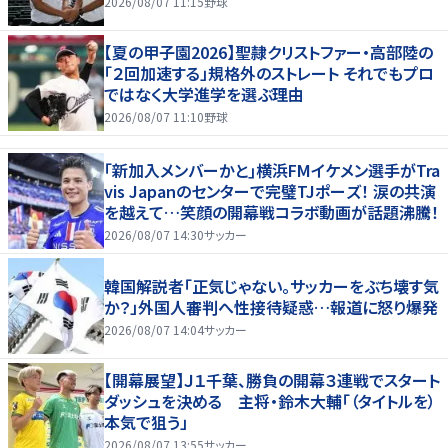
2026/08/07 11:15
野球
【夏の甲子園2026】聖隷クリストファー・高部陸の
「２回加速する」規格外のストレート それでもプロ
ではなく大学進学を選ぶ理由
2026/08/07 11:10
野球
｢新加入メンバーかと｣横浜FMイケメン選手がTra
vis Japanのセンターで完璧TJポーズ！ 涙の共演
を越えて…笑顔の開幕戦コラボ動画が話題沸騰！
2026/08/07 14:30
サッカー
韓国解説者「正気じゃない。サッカーをぶち壊す気
か？」外国人審判へ性接待疑惑…報道に怒り爆発
2026/08/07 14:04
サッカー
【開幕展望】Ｊ１千葉、勝負の開幕３連戦でスタート
ダッシュを決める 主将・鈴木大輔「（タイトルを）
本気で狙う」
2026/08/07 13:55
サッカー