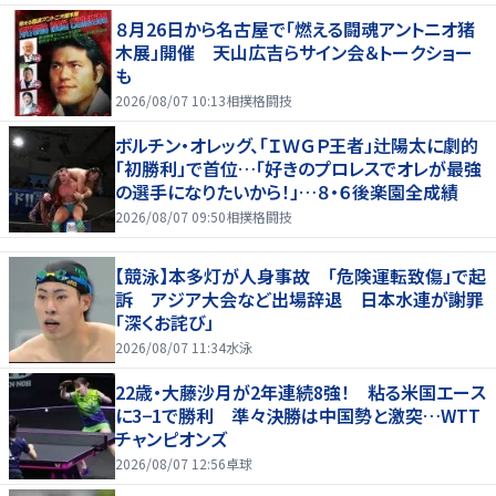
８月26日から名古屋で「燃える闘魂アントニオ猪
木展」開催 天山広吉らサイン会＆トークショー
も
2026/08/07 10:13
相撲格闘技
ボルチン・オレッグ、「ＩＷＧＰ王者」辻陽太に劇的
「初勝利」で首位…「好きのプロレスでオレが最強
の選手になりたいから！」…８・６後楽園全成績
2026/08/07 09:50
相撲格闘技
【競泳】本多灯が人身事故 「危険運転致傷」で起
訴 アジア大会など出場辞退 日本水連が謝罪
「深くお詫び」
2026/08/07 11:34
水泳
22歳・大藤沙月が2年連続8強！ 粘る米国エース
に3−1で勝利 準々決勝は中国勢と激突…WTT
チャンピオンズ
2026/08/07 12:56
卓球