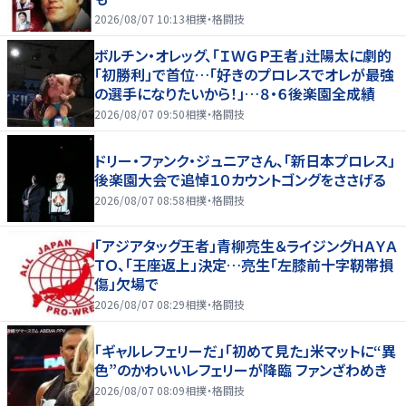
2026/08/07 10:13
相撲・格闘技
ボルチン・オレッグ、「ＩＷＧＰ王者」辻陽太に劇的
「初勝利」で首位…「好きのプロレスでオレが最強
の選手になりたいから！」…８・６後楽園全成績
2026/08/07 09:50
相撲・格闘技
ドリー・ファンク・ジュニアさん、「新日本プロレス」
後楽園大会で追悼１０カウントゴングをささげる
2026/08/07 08:58
相撲・格闘技
「アジアタッグ王者」青柳亮生＆ライジングＨＡＹＡ
ＴＯ、「王座返上」決定…亮生「左膝前十字靭帯損
傷」欠場で
2026/08/07 08:29
相撲・格闘技
「ギャルレフェリーだ」「初めて見た」米マットに“異
色”のかわいいレフェリーが降臨 ファンざわめき
2026/08/07 08:09
相撲・格闘技