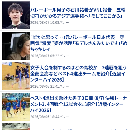
バレーボール男子の石川祐希がVNL報告 五輪
切符がかかるアジア選手権へ「そしてここから」
2026/08/07 10:08
バレー
「誰かと思って…」元バレーボール日本代表 雰
囲気“激変”姿が話題「モデルさんみたいです」「め
ちゃキレイ」
2026/08/07 05:22
バレー
女子大会を制するのはどの高校か 3連覇を狙う
金蘭会高などベスト４進出チームを紹介【近畿イ
ンターハイ2026】
2026/08/06 21:41
バレー
ベスト4進出を懸けた男子3日目（8/7）決勝トーナ
メント3、4回戦全12試合をご紹介【近畿インター
ハイ2026】
2026/08/06 18:44
バレー