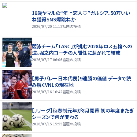
19歳ヤマルの“年上恋人♡”ガルシア、50万いい
ね獲得SNS爆跳ねか
2026/07/20 11:12
話題の投稿
競泳チーム「TASC」が挑む2028年ロス五輪への
道。堀之内コーチの人間性に惹かれて結成
2026/07/17 06:06
話題の投稿
【男子バレー日本代表】9連勝の価値 データで読
み解くVNLの現在地
2026/07/16 16:42
話題の投稿
【Jリーグ】秋春制元年が8月開幕 初の年度またぎ
シーズンで何が変わる
2026/07/15 15:55
話題の投稿