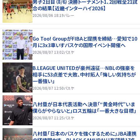
男子2日目（8/6）決勝トーナメント1、2回戦全21試
合の結果【近畿インターハイ2026】
2026/08/06 18:19
バレー
Go Too! GroupがFIBAと提携を締結…愛知で10
月に3x3車いすバスケの国際イベント開催へ
2026/08/07 13:02
バスケ
B.LEAGUE UNITEDが豪州遠征…NBLの強豪を
相手に53点差で大敗、中村拓人「悔しい気持ちが
一番強い」
2026/08/07 12:50
バスケ
八村塁が日本代表活動へ決意「“黄金時代”いま
僕らがやらないと」ロス五輪は「一番大きな目標」
2026/08/07 11:25
バスケ
八村塁「日本のバスケを強くするために」JBA連携