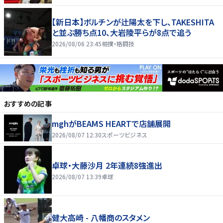
【新日本】ボルチンが辻陽太を下し、TAKESHITA
と並ぶ勝ち点10、大岩陵平らが8点で追う
2026/08/06 23:45
相撲・格闘技
おすすめの記事
mghがBEAMS HEARTで店舗展開
2026/08/07 12:30
スポーツビジネス
卓球・大藤沙月 2年連続8強進出
2026/08/07 13:39
卓球
健大高崎 - 八幡商のスタメン