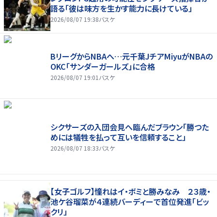
語る「彼は味方を生かす能力に長けている」
2026/08/07 19:38
バスケ
BリーグからNBAへ…元千葉JチアMiyuがNBAの
OKC「サンダーガールズ」に合格
2026/08/07 19:01
バスケ
シクサーズの入団会見へ臨んだブラウン「勝つた
めには犠牲を払って互いを信頼すること」
2026/08/07 18:33
バスケ
【女子ゴルフ】憧れはイ・ボミと勝みなみ ２３歳・
池ケ谷瑠菜が４連続バーディーで首位発進「ビッ
クリ」