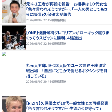
元Ｋ-１王者が再婚を報告 お相手は１０代女性
「色々言われそうですが…」「一人の男としてもさ
らに精進」久保優太が報告
2026/08/07 22:45
相撲格闘技
【ONE】優勝候補グレゴリアンがローキック蹴りま
くってウスビャンに勝利、４強進出
2026/08/07 22:30
相撲格闘技
丸元大五郎、９・２３大阪でユース世界王座決定
戦出場 「自然にどこかで倒せるボクシングを目
指している」
2026/08/07 20:44
相撲格闘技
【RIZIN】久保優太が10代一般女性との再婚発表
「色々言われそうですが…生温かく見守って」