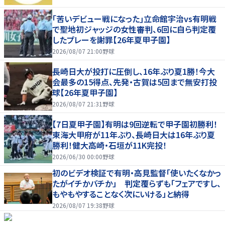
｢苦いデビュー戦になった｣立命館宇治vs有明戦
で聖地初ジャッジの女性審判、6回に自ら判定覆
したプレーを謝罪【26年夏甲子園】
2026/08/07 21:00
野球
長崎日大が投打に圧倒し、16年ぶり夏1勝！今大
会最多の15得点、先発・古賀は5回まで無安打投
球【26年夏甲子園】
2026/08/07 21:31
野球
【7日夏甲子園】有明は9回逆転で甲子園初勝利！
東海大甲府が11年ぶり、長崎日大は16年ぶり夏
勝利！健大高崎・石垣が11K完投！
2026/06/30 00:00
野球
初のビデオ検証で有明・高見監督「使いたくなかっ
たがイチかバチか」 判定覆らずも「フェアですし、
もやもやすることなく次にいける」と納得
2026/08/07 19:38
野球