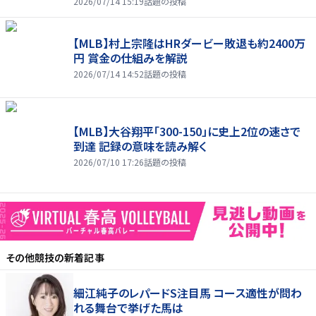
2026/07/14 15:19
話題の投稿
【MLB】村上宗隆はHRダービー敗退も約2400万
円 賞金の仕組みを解説
2026/07/14 14:52
話題の投稿
【MLB】大谷翔平「300-150」に史上2位の速さで
到達 記録の意味を読み解く
2026/07/10 17:26
話題の投稿
その他競技
の新着記事
細江純子のレパードS注目馬 コース適性が問わ
れる舞台で挙げた馬は