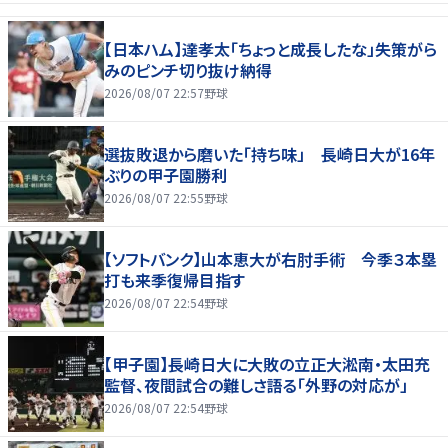
【日本ハム】達孝太「ちょっと成長したな」失策がら
みのピンチ切り抜け納得
2026/08/07 22:57
野球
選抜敗退から磨いた「持ち味」 長崎日大が16年
ぶりの甲子園勝利
2026/08/07 22:55
野球
【ソフトバンク】山本恵大が右肘手術 今季３本塁
打も来季復帰目指す
2026/08/07 22:54
野球
【甲子園】長崎日大に大敗の立正大淞南・太田充
監督、夜間試合の難しさ語る「外野の対応が」
2026/08/07 22:54
野球