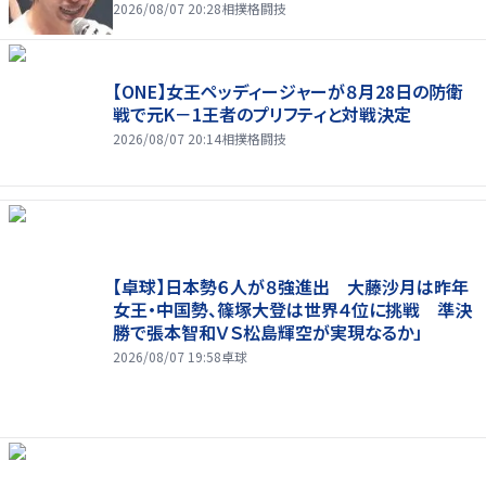
2026/08/07 20:28
相撲格闘技
【ONE】女王ペッディージャーが８月28日の防衛
戦で元K－1王者のプリフティと対戦決定
2026/08/07 20:14
相撲格闘技
【卓球】日本勢６人が８強進出 大藤沙月は昨年
女王・中国勢、篠塚大登は世界４位に挑戦 準決
勝で張本智和ＶＳ松島輝空が実現なるか」
2026/08/07 19:58
卓球