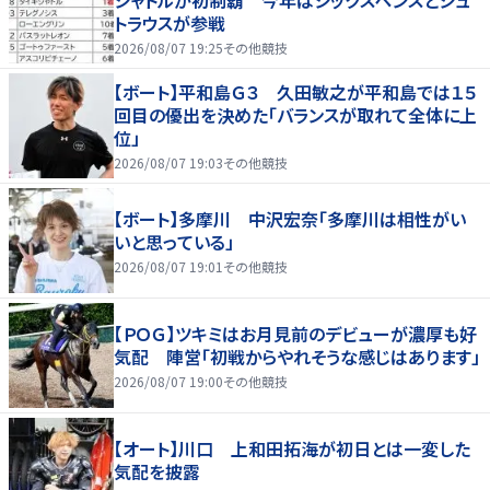
シャトルが初制覇 今年はシックスペンスとシュ
トラウスが参戦
2026/08/07 19:25
その他競技
【ボート】平和島Ｇ３ 久田敏之が平和島では１５
回目の優出を決めた「バランスが取れて全体に上
位」
2026/08/07 19:03
その他競技
【ボート】多摩川 中沢宏奈「多摩川は相性がい
いと思っている」
2026/08/07 19:01
その他競技
【ＰＯＧ】ツキミはお月見前のデビューが濃厚も好
気配 陣営「初戦からやれそうな感じはあります」
2026/08/07 19:00
その他競技
【オート】川口 上和田拓海が初日とは一変した
気配を披露