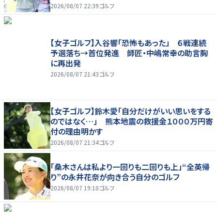
2026/08/07 22:39
ゴルフ
【女子ゴルフ】入谷響「恐怖もあった」 ６戦連続
予選落ち→首位発進 師匠・中嶋常幸の助言胸
に再出発
2026/08/07 21:43
ゴルフ
【女子ゴルフ】鈴木愛「自分だけがいい思いをする
のではなく…」 熊本地震の救援金１０００万円寄
付の理由明かす
2026/08/07 21:34
ゴルフ
「桑木さんは私より一回りも二回りも上」“全英帰
り”の永井花奈が向き合う自分のゴルフ
2026/08/07 19:10
ゴルフ