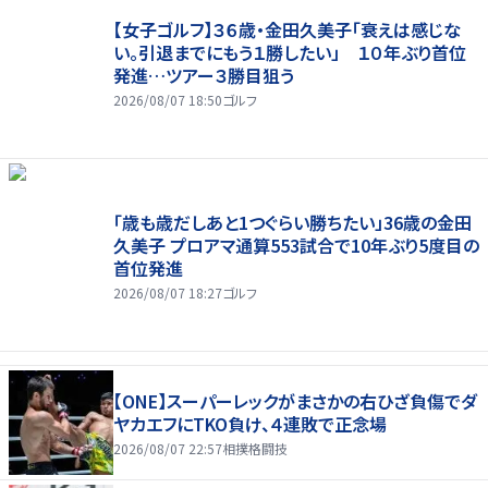
【女子ゴルフ】３６歳・金田久美子「衰えは感じな
い。引退までにもう１勝したい」 １０年ぶり首位
発進…ツアー３勝目狙う
2026/08/07 18:50
ゴルフ
「歳も歳だしあと1つぐらい勝ちたい」36歳の金田
久美子 プロアマ通算553試合で10年ぶり5度目の
首位発進
2026/08/07 18:27
ゴルフ
【ONE】スーパーレックがまさかの右ひざ負傷でダ
ヤカエフにTKO負け、４連敗で正念場
2026/08/07 22:57
相撲格闘技