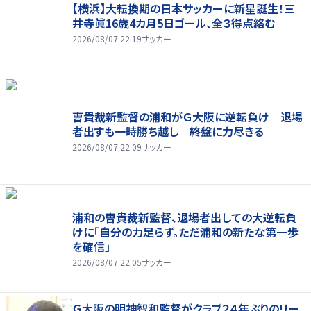
【横浜】大転換期の日本サッカーに新星誕生！三
井寺眞16歳4カ月5日ゴール、全３得点絡む
2026/08/07 22:19
サッカー
曺貴裁新監督の浦和がＧ大阪に逆転負け 退場
者出すも一時勝ち越し 終盤に力尽きる
2026/08/07 22:09
サッカー
浦和の曺貴裁新監督、退場者出しての大逆転負
けに「自分の力足らず。ただ浦和の新たな第一歩
を確信」
2026/08/07 22:05
サッカー
Ｇ大阪の明神智和監督がクラブ２４年ぶりのリー