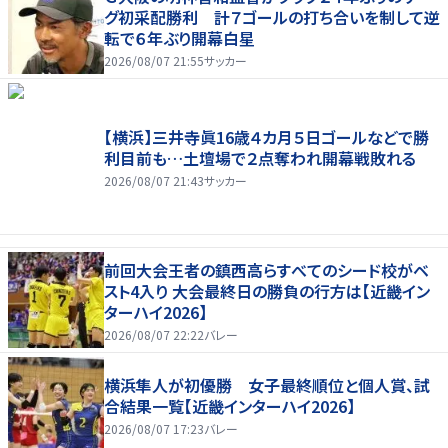
グ初采配勝利 計７ゴールの打ち合いを制して逆
転で６年ぶり開幕白星
2026/08/07 21:55
サッカー
【横浜】三井寺眞16歳４カ月５日ゴールなどで勝
利目前も…土壇場で２点奪われ開幕戦敗れる
2026/08/07 21:43
サッカー
前回大会王者の鎮西高らすべてのシード校がベ
スト4入り 大会最終日の勝負の行方は【近畿イン
ターハイ2026】
2026/08/07 22:22
バレー
横浜隼人が初優勝 女子最終順位と個人賞、試
合結果一覧【近畿インターハイ2026】
2026/08/07 17:23
バレー