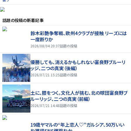
話題の投稿
の新着記事
鈴木彩艶争奪戦、欧州4クラブが接触 リーズには
一度断りか
2026/08/04 20:37
話題の投稿
優勝しても、消えるかもしれない――富良野ブルーリ
ッジ、二つの真実（後編）
2026/07/21 15:25
話題の投稿
土に、膝をつく。文化人が挑む、北の球団――富良野ブ
ルーリッジ、二つの真実（前編）
2026/07/21 14:48
話題の投稿
19歳ヤマルの“年上恋人♡”ガルシア、50万いい
ね獲得SNS爆跳ねか