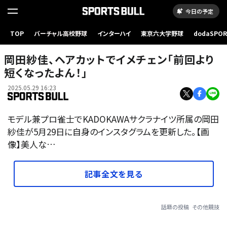
今日の予定
TOP
バーチャル高校野球
インターハイ
東京六大学野球
dodaSPO
（新しいタブ
岡田紗佳、ヘアカットでイメチェン「前回より
短くなったよん！」
2025.05.29 16:23
モデル兼プロ雀士でKADOKAWAサクラナイツ所属の岡田
紗佳が5月29日に自身のインスタグラムを更新した。【画
像】美人な…
記事全文を見る
話題の投稿
その他競技