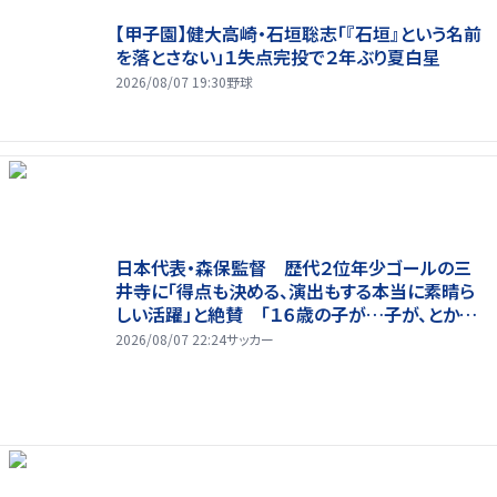
【甲子園】健大高崎・石垣聡志「『石垣』という名前
を落とさない」１失点完投で２年ぶり夏白星
2026/08/07 19:30
野球
日本代表・森保監督 歴代２位年少ゴールの三
井寺に「得点も決める、演出もする本当に素晴ら
しい活躍」と絶賛 「１６歳の子が…子が、とかっ
て言ったら本当に失礼ですね」と自省
2026/08/07 22:24
サッカー