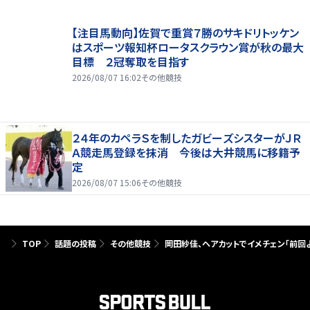
【注目馬動向】佐賀で重賞７勝のサキドリトッケン
はスポーツ報知杯ロータスクラウン賞が秋の最大
目標 ２冠奪取を目指す
2026/08/07 16:02
その他競技
２４年のカペラＳを制したガビーズシスターがＪＲ
Ａ競走馬登録を抹消 今後は大井競馬に移籍予
定
2026/08/07 15:06
その他競技
TOP
話題の投稿
その他競技
岡田紗佳、ヘアカットでイメチェン「前回よ