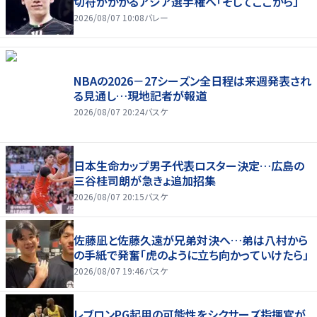
切符がかかるアジア選手権へ「そしてここから」
2026/08/07 10:08
バレー
NBAの2026－27シーズン全日程は来週発表され
る見通し…現地記者が報道
2026/08/07 20:24
バスケ
日本生命カップ男子代表ロスター決定…広島の
三谷桂司朗が急きょ追加招集
2026/08/07 20:15
バスケ
佐藤凪と佐藤久遠が兄弟対決へ…弟は八村から
の手紙で発奮「虎のように立ち向かっていけたら」
2026/08/07 19:46
バスケ
レブロンPG起用の可能性をシクサーズ指揮官が