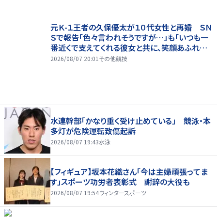
元Ｋ-１王者の久保優太が１０代女性と再婚 ＳＮ
Ｓで報告「色々言われそうですが…」も「いつも一
番近くで支えてくれる彼女と共に、笑顔あふれる
家庭を築いていきたい」
2026/08/07 20:01
その他競技
水連幹部「かなり重く受け止めている」 競泳・本
多灯が危険運転致傷起訴
2026/08/07 19:43
水泳
【フィギュア】坂本花織さん「今は主婦頑張ってま
す」スポーツ功労者表彰式 謝辞の大役も
2026/08/07 19:54
ウィンタースポーツ