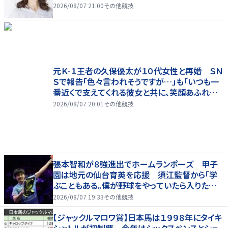
2026/08/07 21:00
その他競技
元Ｋ-１王者の久保優太が１０代女性と再婚 ＳＮ
Ｓで報告「色々言われそうですが…」も「いつも一
番近くで支えてくれる彼女と共に、笑顔あふれる
家庭を築いていきたい」
2026/08/07 20:01
その他競技
張本智和が８強進出でホームランポーズ 甲子
園は地元の仙台育英を応援 須江監督から「学
ぶこともある。僕が野球をやっていたら入りたかっ
た」
2026/08/07 19:33
その他競技
【ジャックルマロワ賞】日本馬は１９９８年にタイキ