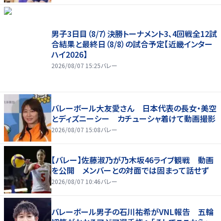
男子3日目（8/7）決勝トーナメント3、4回戦全12試
合結果と最終日（8/8）の試合予定【近畿インター
ハイ2026】
2026/08/07 15:25
バレー
バレーボール大友愛さん 日本代表の長女・美空
とディズニーシー カチューシャ着けて動画撮影
2026/08/07 15:08
バレー
【バレー】佐藤淑乃が乃木坂46ライブ観戦 動画
を公開 メンバーとの対面では固まって話せず
2026/08/07 10:46
バレー
バレーボール男子の石川祐希がVNL報告 五輪