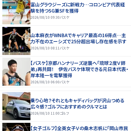
富山グラウジーズに新戦力…コロンビア代表経
験を持つSG兼SFを獲得
2026/08/10 09:30
バスケ
山本麻衣がWNBAでキャリア最高の16得点…主
力不在のエーシズで25分超出場し存在感を示す
2026/08/10 08:11
バスケ
【バスケ】京都ハンナリーズ逆襲へ「琉球２度Ｖ師
弟」再共闘！ 伊佐バスケ体現できる元日本代表・
岸本隆一を電撃獲得
2026/08/10 06:00
バスケ
乗り心地？それともキャディバッグが沢山つめる
広々感？ゴルフにおすすめのクルマとは
2026/08/10 11:00
ゴルフ
【女子ゴルフ】全英女子Ｖの桑木志帆に「岡山市民