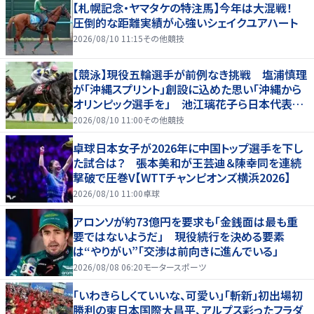
【札幌記念・ヤマタケの特注馬】今年は大混戦！
圧倒的な距離実績が心強いシェイクユアハート
2026/08/10 11:15
その他競技
【競泳】現役五輪選手が前例なき挑戦 塩浦慎理
が「沖縄スプリント」創設に込めた思い「沖縄から
オリンピック選手を」 池江璃花子ら日本代表も
参戦
2026/08/10 11:00
その他競技
卓球日本女子が2026年に中国トップ選手を下し
た試合は？ 張本美和が王芸迪＆陳幸同を連続
撃破で圧巻V【WTTチャンピオンズ横浜2026】
2026/08/10 11:00
卓球
アロンソが約73億円を要求も「金銭面は最も重
要ではないようだ」 現役続行を決める要素
は“やりがい”「交渉は前向きに進んでいる」
2026/08/08 06:20
モータースポーツ
「いわきらしくていいな、可愛い」「斬新」初出場初
勝利の東日本国際大昌平、アルプス彩ったフラダ