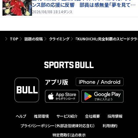
ンス部の応援に反響 部員は感無量「夢を見てい
るよう」
2026/08/08 18:14
ダンス
TOP
話題の投稿
クライミング
『KUNOICHI』完全制覇のスピード
アプリ版
ヘルプ
推奨環境
サービス紹介
会社概要
採用情報
プライバシーポリシー（外部送信規律対応含む）
利用規約
特定商取引法の表示