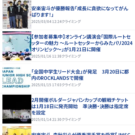
安楽宙斗が優勝報告「成長に貪欲になってがん
ばります！」
2025/03/04 12:24
クライミング
【参加者募集中】オンライン講演会「国際ルートセ
ッターの魅力 ～ルートセッターからみたパリ2024
オリンピック～」が1月21日に開催
2025/01/16 11:38
クライミング
「全国中学生リード大会」が発足 3月20日に都
内のROCKLANDSで開催
2025/01/15 17:03
クライミング
2月開催ボルダージャパンカップの観戦チケット
は1月18日に発売開始 準決勝・決勝は指定席
を設定
2025/01/14 21:30
クライミング
安楽宙斗、森秋彩らが優秀選手賞を受賞【JMSC