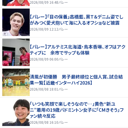
好いい」
2026/08/09 16:48
バレー
【バレー】「目の保養」高橋藍、黒Ｔ＆デニム姿でし
がみつく愛犬抱いて海に入るオフショなど披露
2026/08/09 12:12
バレー
【バレー】アルテミス北海道・鳥本香琳、オフはアク
ティブに 余市でサップも体験
2026/08/09 06:00
バレー
清風が初優勝 男子最終順位と個人賞、試合結
果一覧【近畿インターハイ2026】
2026/08/08 18:01
バレー
「いつも笑顔で楽しそうなので…」黄色“新ユ
ニ”着用の19歳バドミントン女子に「CMきそう」フ
ァン続々反応
2026/08/08 16:10
バレー