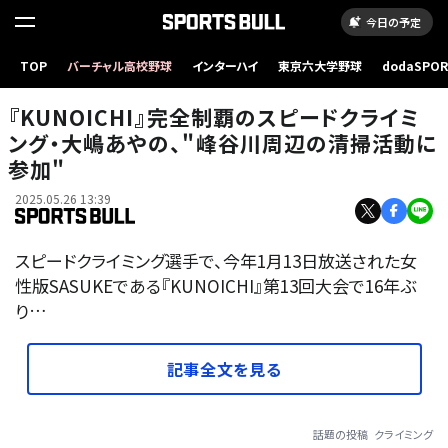
今日の予定
TOP
バーチャル高校野球
インターハイ
東京六大学野球
dodaSPO
（新しいタブ
『KUNOICHI』完全制覇のスピードクライミ
ング・大嶋あやの、"峰谷川周辺の清掃活動に
参加"
2025.05.26 13:39
スピードクライミング選手で、今年1月13日放送された女
性版SASUKEである『KUNOICHI』第13回大会で16年ぶ
り…
記事全文を見る
話題の投稿
クライミング