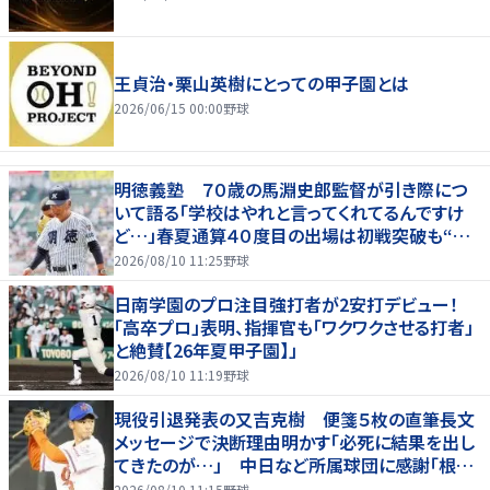
王貞治・栗山英樹にとっての甲子園とは
2026/06/15 00:00
野球
明徳義塾 ７０歳の馬淵史郎監督が引き際につ
いて語る「学校はやれと言ってくれてるんですけ
ど…」春夏通算４０度目の出場は初戦突破も“馬
淵節”炸裂
2026/08/10 11:25
野球
日南学園のプロ注目強打者が2安打デビュー！
「高卒プロ」表明、指揮官も「ワクワクさせる打者」
と絶賛【26年夏甲子園】」
2026/08/10 11:19
野球
現役引退発表の又吉克樹 便箋５枚の直筆長文
メッセージで決断理由明かす「必死に結果を出し
てきたのが…」 中日など所属球団に感謝「根気
強く指導してもらった」
2026/08/10 11:15
野球