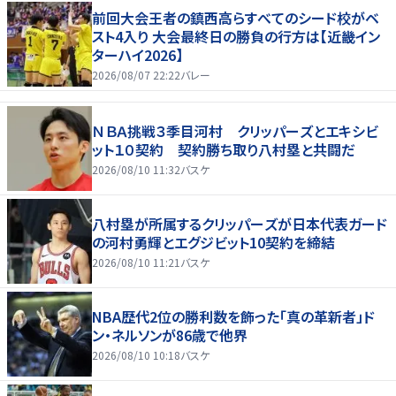
前回大会王者の鎮西高らすべてのシード校がベ
スト4入り 大会最終日の勝負の行方は【近畿イン
ターハイ2026】
2026/08/07 22:22
バレー
ＮＢＡ挑戦３季目河村 クリッパーズとエキシビ
ット１０契約 契約勝ち取り八村塁と共闘だ
2026/08/10 11:32
バスケ
八村塁が所属するクリッパーズが日本代表ガード
の河村勇輝とエグジビット10契約を締結
2026/08/10 11:21
バスケ
NBA歴代2位の勝利数を飾った「真の革新者」ド
ン・ネルソンが86歳で他界
2026/08/10 10:18
バスケ