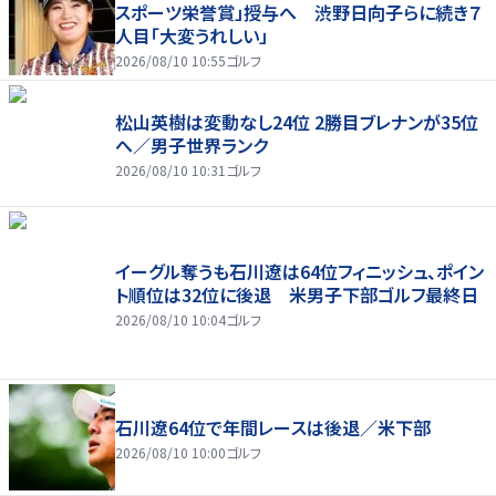
スポーツ栄誉賞」授与へ 渋野日向子らに続き７
人目「大変うれしい」
2026/08/10 10:55
ゴルフ
松山英樹は変動なし24位 2勝目ブレナンが35位
へ／男子世界ランク
2026/08/10 10:31
ゴルフ
イーグル奪うも石川遼は64位フィニッシュ、ポイン
ト順位は32位に後退 米男子下部ゴルフ最終日
2026/08/10 10:04
ゴルフ
石川遼64位で年間レースは後退／米下部
2026/08/10 10:00
ゴルフ