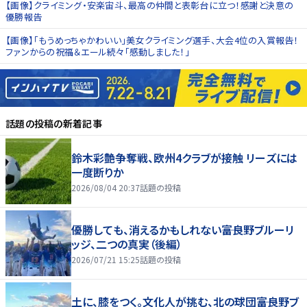
【画像】クライミング・安楽宙斗、最高の仲間と表彰台に立つ！感謝と決意の
優勝報告
【画像】「もうめっちゃかわいい」美女クライミング選手、大会4位の入賞報告！
ファンからの祝福＆エール続々「感動しました！」
話題の投稿
の新着記事
鈴木彩艶争奪戦、欧州4クラブが接触 リーズには
一度断りか
2026/08/04 20:37
話題の投稿
優勝しても、消えるかもしれない――富良野ブルーリ
ッジ、二つの真実（後編）
2026/07/21 15:25
話題の投稿
土に、膝をつく。文化人が挑む、北の球団――富良野ブ