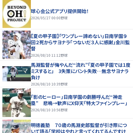
球心会公式アプリ提供開始！
2026/05/27 00:00
野球
【夏の甲子園】「ワンプレー諦めない」日南学園９
回２死からサヨナラ「つないだ３人に感謝」金川監
督
2026/08/10 11:12
野球
馬淵監督が悔やんだ“流れ”「夏の甲子園では1度
ミスすると」 3失策にバント失敗…無念サヨナラ
負け
2026/08/10 10:39
野球
「影のヒーロー」日南学園の劇勝呼んだ“神走
塁” 悲鳴→歓声にX仰天「特大ファインプレー」
2026/08/10 10:56
野球
明徳義塾 ７０歳の馬淵史郎監督が引き際につ
いて語る「学校はやれと言ってくれてるんですけ