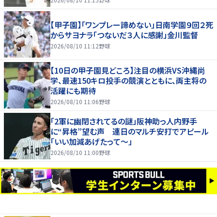
【甲子園】「ワンプレー諦めない」日南学園９回２死
からサヨナラ「つないだ３人に感謝」金川監督
2026/08/10 11:12
野球
【10日の甲子園見どころ】注目の横浜VS沖縄尚
学、最速150キロ投手の競演とともに、両主将の
活躍にも期待
2026/08/10 11:06
野球
「2軍に幽閉されてるの謎」阪神助っ人内野手
に“昇格”望む声 連日のマルチ安打でアピール
「いい加減あげたって〜」
2026/08/10 11:00
野球