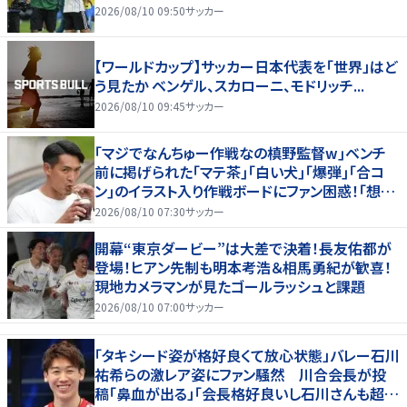
2026/08/10 09:50
サッカー
【ワールドカップ】サッカー日本代表を「世界」はど
う見たか ベンゲル、スカローニ、モドリッチ...
2026/08/10 09:45
サッカー
｢マジでなんちゅー作戦なの槙野監督w｣ベンチ
前に掲げられた｢マテ茶｣｢白い犬｣｢爆弾｣｢合コ
ン｣のイラスト入り作戦ボードにファン困惑！｢想像
よりデカくて吹いた｣
2026/08/10 07:30
サッカー
開幕“東京ダービー”は大差で決着！長友佑都が
登場！ヒアン先制も明本考浩＆相馬勇紀が歓喜！
現地カメラマンが見たゴールラッシュと課題
2026/08/10 07:00
サッカー
「タキシード姿が格好良くて放心状態」バレー石川
祐希らの激レア姿にファン騒然 川合会長が投
稿「鼻血が出る」「会長格好良いし石川さんも超格