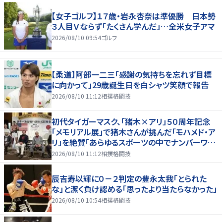
【女子ゴルフ】１７歳・岩永杏奈は準優勝 日本勢
３人目Ｖならず「たくさん学んだ」…全米女子アマ
2026/08/10 09:54
ゴルフ
【柔道】阿部一二三「感謝の気持ちを忘れず目標
に向かって」29歳誕生日を白シャツ笑顔で報告
2026/08/10 11:12
相撲格闘技
初代タイガーマスク、「猪木×アリ」５０周年記念
「メモリアル展」で猪木さんが挑んだ「モハメド・ア
リ」を絶賛「あらゆるスポーツの中でナンバーワン
の存在」
2026/08/10 11:12
相撲格闘技
辰吉寿以輝に０－２判定の豊永太我「とられた
な」と潔く負け認める「思ったより当たらなかった」
2026/08/10 10:54
相撲格闘技