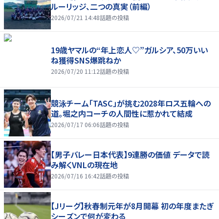
ルーリッジ、二つの真実（前編）
2026/07/21 14:48
話題の投稿
19歳ヤマルの“年上恋人♡”ガルシア、50万いい
ね獲得SNS爆跳ねか
2026/07/20 11:12
話題の投稿
競泳チーム「TASC」が挑む2028年ロス五輪への
道。堀之内コーチの人間性に惹かれて結成
2026/07/17 06:06
話題の投稿
【男子バレー日本代表】9連勝の価値 データで読
み解くVNLの現在地
2026/07/16 16:42
話題の投稿
【Jリーグ】秋春制元年が8月開幕 初の年度またぎ
シーズンで何が変わる