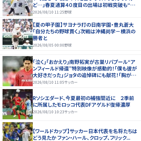
ど…」春夏通算４０度目の出場は初戦突破も“馬
淵節”炸裂
2026/08/10 11:25
野球
【夏の甲子園】サヨナラ打の日南学園・豊丸蒼大
「自分たちの野球貫く」次戦は沖縄尚学－横浜の
勝者と
2026/08/05 00:00
野球
｢泣く｣｢おかえり｣南野拓実が古巣リバプール“ア
ンフィールド帰還”特別映像が感動的！｢僕も彼が
大好きだった｣ジョタの追悼碑にも献花！｢胸が熱
くなります…｣
2026/08/10 11:05
サッカー
Rソシエダード、今夏最初の補強間近に ２季前
に所属したモロッコ代表DFアゲルド復帰濃厚
2026/08/10 10:23
サッカー
【ワールドカップ】サッカー日本代表を名将たちは
どう見たか ファン・ハール、クロップ、フリック...