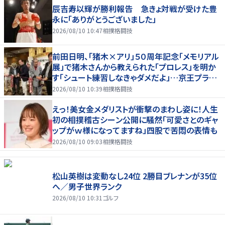
辰吉寿以輝が勝利報告 急きょ対戦が受けた豊
永に「ありがとうございました」
2026/08/10 10:47
相撲格闘技
前田日明、「猪木×アリ」５０周年記念「メモリアル
展」で猪木さんから教えられた「プロレス」を明か
す「シュート練習しなきゃダメだよ」…京王プラザ
ホテルで３１日まで
2026/08/10 10:39
相撲格闘技
えっ！美女金メダリストが衝撃のまわし姿に！人生
初の相撲稽古シーン公開に騒然「可愛さとのギャ
ップがｗ様になってますね」四股で苦悶の表情も
2026/08/10 09:03
相撲格闘技
松山英樹は変動なし24位 2勝目ブレナンが35位
へ／男子世界ランク
2026/08/10 10:31
ゴルフ