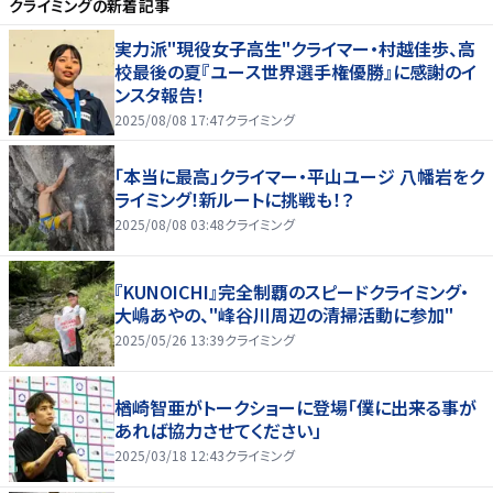
クライミング
の新着記事
実力派"現役女子高生"クライマー・村越佳歩、高
校最後の夏『ユース世界選手権優勝』に感謝のイ
ンスタ報告！
2025/08/08 17:47
クライミング
「本当に最高」クライマー・平山ユージ 八幡岩をク
ライミング！新ルートに挑戦も！？
2025/08/08 03:48
クライミング
『KUNOICHI』完全制覇のスピードクライミング・
大嶋あやの、"峰谷川周辺の清掃活動に参加"
2025/05/26 13:39
クライミング
楢崎智亜がトークショーに登場「僕に出来る事が
あれば協力させてください」
2025/03/18 12:43
クライミング