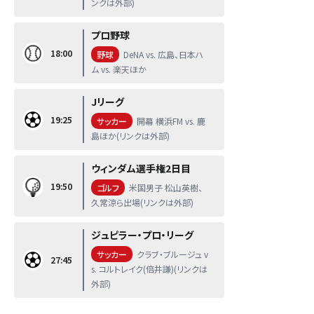
ンクは外部)
プロ野球
18:00
野球
DeNA vs. 広島、日本ハ
ム vs. 楽天ほか
Jリーグ
19:25
サッカー
開幕 横浜FM vs. 鹿
島ほか(リンクは外部)
ウィンダム選手権2日目
19:50
ゴルフ
米国男子 松山英樹、
久常涼ら出場(リンクは外部)
ジュピラー・プロ・リーグ
サッカー
クラブ・ブルージュ v
27:45
s. コルトレイク(倍井謙)(リンクは
外部)