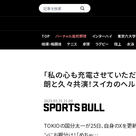
TOP
バーチャル高校野球
インターハイ
東京六大学
相撲・格闘技
テニス
卓球
ラグビー
陸上
水泳
「私の心も充電させていただ
朗と久々共演！スイカのヘル
2025.05.25 21:00
TOKIOの国分太一が25日、自身のXを更
ンにお裾分け！「めちゃ…