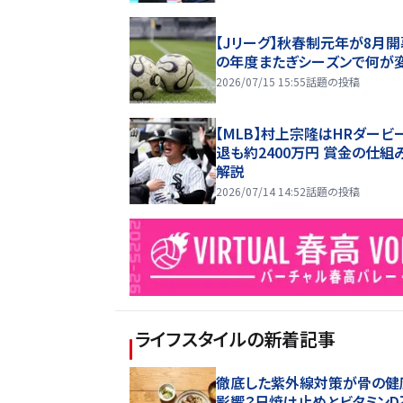
【Jリーグ】秋春制元年が8月開
の年度またぎシーズンで何が
2026/07/15 15:55
話題の投稿
【MLB】村上宗隆はHRダービ
退も約2400万円 賞金の仕組
解説
2026/07/14 14:52
話題の投稿
ライフスタイル
の新着記事
徹底した紫外線対策が骨の健
影響？日焼け止めとビタミンD