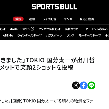
競技
速報
ライブ配信
マンガ
見逃し動画
野球
dodaSPORTS
センバツ高校野球
高校サッカー
バーチャル春高バ
（新しいタブで開く）
ABEMA
ウインタースポーツ
パラスポーツ
ダンス
モータースポーツ
そ
きました」TOKIO 国分太一が出川哲
メットで笑顔2ショットを投稿
新した。【画像】TOKIO 国分太一が冬晴れの絶景をファ