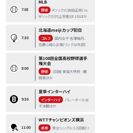
MLB
7:05
野球
Rソックス(吉田正尚) vs.
Wソックス(村上宗隆)(8:10)ほか
北海道meiji カップ初日
7:30
ゴルフ
国内女子 吉澤柚月、
佐藤心結ら出場(リンクは外部)
第108回全国高校野球選手
権大会
8:00
野球
1回戦 東海大甲府 - 鶴
岡東ほか
夏季インターハイ
9:30
インターハイ
バレーボール女
子決勝ほか
WTTチャンピオンズ横浜
11:00
卓球
男女シングルス2回戦(リ