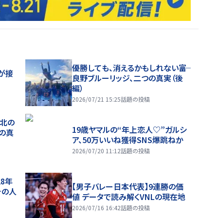
優勝しても、消えるかもしれない――富
が接
良野ブルーリッジ、二つの真実（後
編）
2026/07/21 15:25
話題の投稿
、北の
19歳ヤマルの“年上恋人♡”ガルシ
つの真
ア、50万いいね獲得SNS爆跳ねか
2026/07/20 11:12
話題の投稿
28年
【男子バレー日本代表】9連勝の価
チの人
値 データで読み解くVNLの現在地
2026/07/16 16:42
話題の投稿