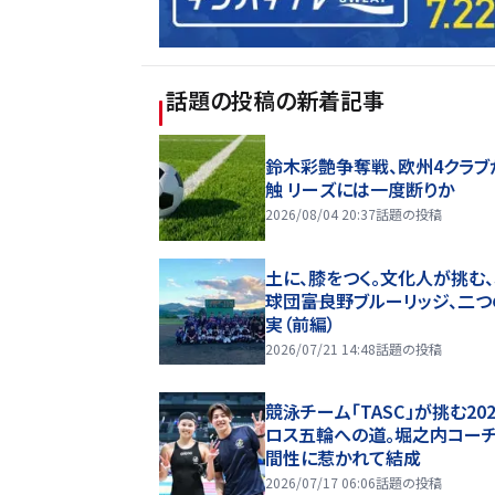
話題の投稿
の新着記事
鈴木彩艶争奪戦、欧州4クラブ
触 リーズには一度断りか
2026/08/04 20:37
話題の投稿
土に、膝をつく。文化人が挑む
球団――富良野ブルーリッジ、二
実（前編）
2026/07/21 14:48
話題の投稿
競泳チーム「TASC」が挑む20
ロス五輪への道。堀之内コー
間性に惹かれて結成
2026/07/17 06:06
話題の投稿