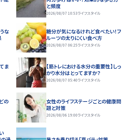
と頻度
2026/08/07 10:53
ライフスタイル
うな
糖分が気になるけれど食べたい！フ
果
ルーツの太りにくい食べ方
2026/08/07 06:25
ライフスタイル
ってま
【筋トレにおける水分の重要性】しっ
かり水分はとってますか？
2026/08/07 05:40
ライフスタイル
どの
女性のライフステージごとの健康問
題と対策
2026/08/06 19:00
ライフスタイル
い
夜の過
暑さを乗り切る「夏バテ」対策