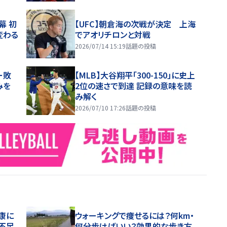
幕 初
【UFC】朝倉海の次戦が決定 上海
変わる
でアオリチロンと対戦
2026/07/14 15:19
話題の投稿
ー敗
【MLB】大谷翔平「300-150」に史上
みを
2位の速さで到達 記録の意味を読
み解く
2026/07/10 17:26
話題の投稿
康に
ウォーキングで痩せるには？何km・
不足
何分歩けばいい？効果的な歩き方