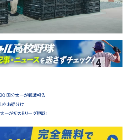
OKIO 国分太一が観戦報告
士山をお裾分け
国分太一が初のBリーグ観戦！