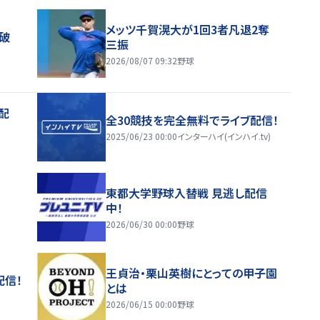
メッツ千賀滉大が1回3者凡退2奪
破
三振
2026/08/07 09:32
野球
配
全30競技を完全無料でライブ配信！
2025/06/23 00:00
インターハイ(インハイ.tv)
東都大学野球入替戦 見逃し配信
中！
2026/06/30 00:00
野球
王貞治・栗山英樹にとっての甲子園
配信！
とは
2026/06/15 00:00
野球