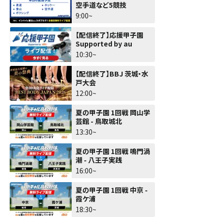
空手道など5競技
9:00~
【配信終了】応援甲子園
Supported by au
10:30~
【配信終了】BBJ 茨城・水
戸大会
12:00~
夏の甲子園 1回戦 岡山学
芸館 - 鳥取城北
13:30~
夏の甲子園 1回戦 鳴門渦
潮 - 八王子実践
16:00~
夏の甲子園 1回戦 中京 -
霞ケ浦
18:30~