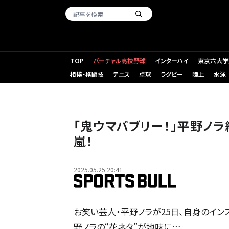
TOP
バーチャル高校野球
インターハイ
東京六大学
相撲・格闘技
テニス
卓球
ラグビー
陸上
水泳
「鬼ウマバブリー！」平野ノ
嵐！
2025.05.25 20:41
お笑い芸人・平野ノラが25日、自身のイン
野ノラの“花ネタ”が地味に…