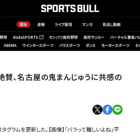
競技
速報
ライブ配信
マンガ
見逃し動画
野球
dodaSPORTS
センバツ高校野球
高校サッカー
バーチャル春高バ
（新しいタブで開く）
ABEMA
ウインタースポーツ
パラスポーツ
ダンス
モータースポーツ
そ
ラ絶賛、名古屋の鬼まんじゅうに共感の
スタグラムを更新した。【画像】「バラって難しいよね」平