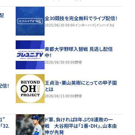
配
全30競技を完全無料でライブ配信！
2025/06/20 00:00
インターハイ(インハイ.tv)
東都大学野球入替戦 見逃し配信
中！
2026/06/30 00:00
野球
王貞治・栗山英樹にとっての甲子園
配信！
とは
2026/06/15 00:00
野球
.1”
ド軍、負ければ8年ぶり8連敗の一
32.
戦 大谷翔平は「1番・DH」、山本由
伸が先発