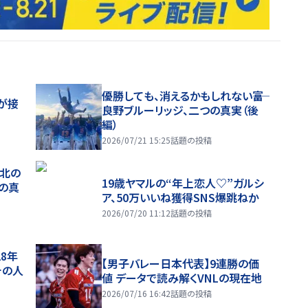
優勝しても、消えるかもしれない――富
が接
良野ブルーリッジ、二つの真実（後
編）
2026/07/21 15:25
話題の投稿
、北の
19歳ヤマルの“年上恋人♡”ガルシ
つの真
ア、50万いいね獲得SNS爆跳ねか
2026/07/20 11:12
話題の投稿
28年
【男子バレー日本代表】9連勝の価
チの人
値 データで読み解くVNLの現在地
2026/07/16 16:42
話題の投稿