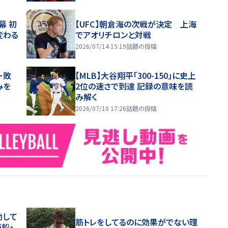
幕 初
【UFC】朝倉海の次戦が決定 上海
変わる
でアオリチロンと対戦
2026/07/14 15:19
話題の投稿
ー敗
【MLB】大谷翔平「300-150」に史上
みを
2位の速さで到達 記録の意味を読
み解く
2026/07/10 17:26
話題の投稿
動して
筋トレをしてるのに効果がでない理
鉛・