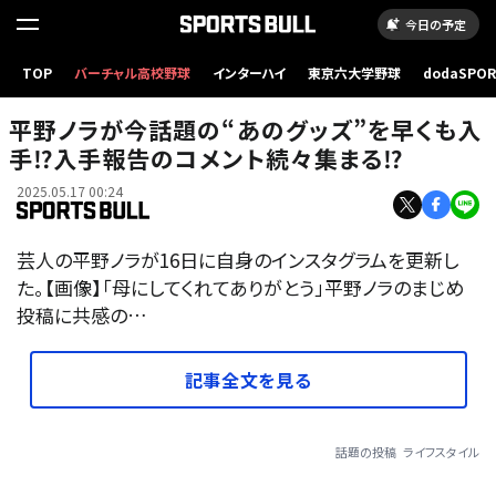
今日の予定
TOP
バーチャル高校野球
インターハイ
東京六大学野球
dodaSPO
（新しいタブ
平野ノラが今話題の“あのグッズ”を早くも入
手⁉入手報告のコメント続々集まる⁉
2025.05.17 00:24
芸人の平野ノラが16日に自身のインスタグラムを更新し
た。【画像】「母にしてくれてありがとう」平野ノラのまじめ
投稿に共感の…
記事全文を見る
話題の投稿
ライフスタイル