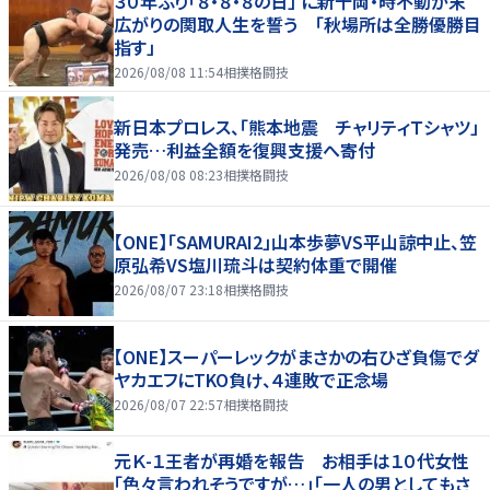
３０年ぶり「８・８・８の日」 に新十両・時不動が末
広がりの関取人生を誓う 「秋場所は全勝優勝目
指す」
2026/08/08 11:54
相撲格闘技
新日本プロレス、「熊本地震 チャリティＴシャツ」
発売…利益全額を復興支援へ寄付
2026/08/08 08:23
相撲格闘技
【ONE】「SAMURAI2」山本歩夢VS平山諒中止、笠
原弘希VS塩川琉斗は契約体重で開催
2026/08/07 23:18
相撲格闘技
【ONE】スーパーレックがまさかの右ひざ負傷でダ
ヤカエフにTKO負け、４連敗で正念場
2026/08/07 22:57
相撲格闘技
元Ｋ-１王者が再婚を報告 お相手は１０代女性
「色々言われそうですが…」「一人の男としてもさ