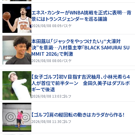
エネス・カンターがWNBA挑戦を正式に表明…背
景にはトランスジェンダーを巡る議論
2026/08/08 08:09
バスケ
本田蕗以「ジャックをやっつけたい」“大濠対
決”を意識…八村塁主宰『BLACK SAMURAI SU
MMIT 2026』で刺激
2026/08/08 08:00
バスケ
【女子ゴルフ】初Ｖ目指す吉沢柚月、小林光希ら４
人が首位で前半ターン 金田久美子はダブルボ
ギーで後退
2026/08/08 13:03
ゴルフ
【ゴルフ】肩の縦回転の動きはカラダから作る！
2026/08/08 11:30
ゴルフ