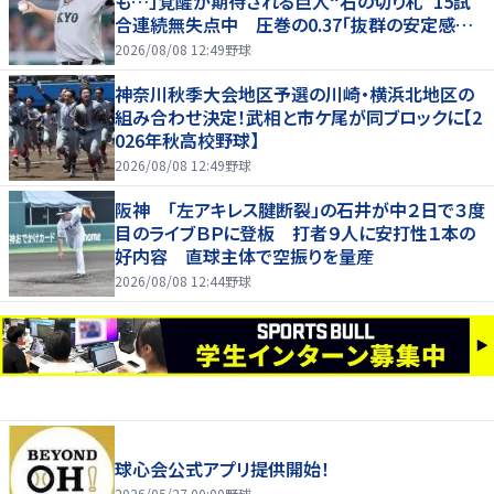
も…」覚醒が期待される巨人“右の切り札”15試
合連続無失点中 圧巻の0.37「抜群の安定感を
持っている」
2026/08/08 12:49
野球
神奈川秋季大会地区予選の川崎・横浜北地区の
組み合わせ決定！武相と市ケ尾が同ブロックに【2
026年秋高校野球】
2026/08/08 12:49
野球
阪神 「左アキレス腱断裂」の石井が中２日で３度
目のライブＢＰに登板 打者９人に安打性１本の
好内容 直球主体で空振りを量産
2026/08/08 12:44
野球
球心会公式アプリ提供開始！
2026/05/27 00:00
野球