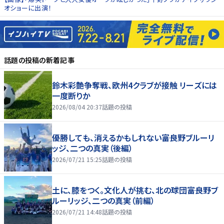
オショーに出演！
話題の投稿
の新着記事
鈴木彩艶争奪戦、欧州4クラブが接触 リーズには
一度断りか
2026/08/04 20:37
話題の投稿
優勝しても、消えるかもしれない――富良野ブルーリ
ッジ、二つの真実（後編）
2026/07/21 15:25
話題の投稿
土に、膝をつく。文化人が挑む、北の球団――富良野ブ
ルーリッジ、二つの真実（前編）
2026/07/21 14:48
話題の投稿