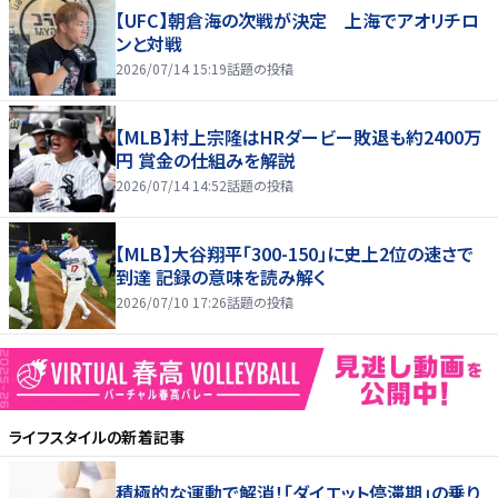
【UFC】朝倉海の次戦が決定 上海でアオリチロ
ンと対戦
2026/07/14 15:19
話題の投稿
【MLB】村上宗隆はHRダービー敗退も約2400万
円 賞金の仕組みを解説
2026/07/14 14:52
話題の投稿
【MLB】大谷翔平「300-150」に史上2位の速さで
到達 記録の意味を読み解く
2026/07/10 17:26
話題の投稿
ライフスタイル
の新着記事
積極的な運動で解消！「ダイエット停滞期」の乗り