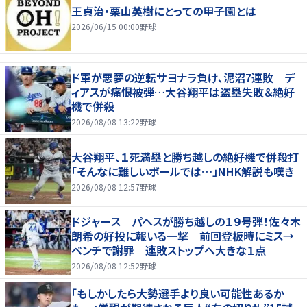
王貞治・栗山英樹にとっての甲子園とは
2026/06/15 00:00
野球
ド軍が悪夢の逆転サヨナラ負け、泥沼7連敗 デ
ィアスが痛恨被弾…大谷翔平は盗塁失敗＆絶好
機で併殺
2026/08/08 13:22
野球
大谷翔平、１死満塁と勝ち越しの絶好機で併殺打
「そんなに難しいボールでは…」NHK解説も嘆き
2026/08/08 12:57
野球
ドジャース パヘスが勝ち越しの１９号弾！佐々木
朗希の好投に報いる一撃 前回登板時にミス→
ベンチで謝罪 連敗ストップへ大きな１点
2026/08/08 12:52
野球
「もしかしたら大勢選手より良い可能性あるか