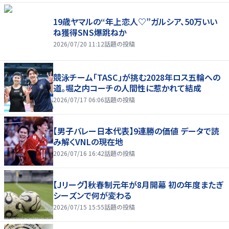
19歳ヤマルの“年上恋人♡”ガルシア、50万いい
ね獲得SNS爆跳ねか
2026/07/20 11:12
話題の投稿
競泳チーム「TASC」が挑む2028年ロス五輪への
道。堀之内コーチの人間性に惹かれて結成
2026/07/17 06:06
話題の投稿
【男子バレー日本代表】9連勝の価値 データで読
み解くVNLの現在地
2026/07/16 16:42
話題の投稿
【Jリーグ】秋春制元年が8月開幕 初の年度またぎ
シーズンで何が変わる
2026/07/15 15:55
話題の投稿