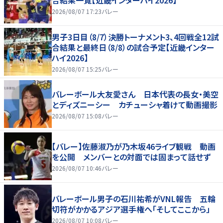
合結果一覧【近畿インターハイ2026】
2026/08/07 17:23
バレー
男子3日目（8/7）決勝トーナメント3、4回戦全12試
合結果と最終日（8/8）の試合予定【近畿インター
ハイ2026】
2026/08/07 15:25
バレー
バレーボール大友愛さん 日本代表の長女・美空
とディズニーシー カチューシャ着けて動画撮影
2026/08/07 15:08
バレー
【バレー】佐藤淑乃が乃木坂46ライブ観戦 動画
を公開 メンバーとの対面では固まって話せず
2026/08/07 10:46
バレー
バレーボール男子の石川祐希がVNL報告 五輪
切符がかかるアジア選手権へ「そしてここから」
2026/08/07 10:08
バレー