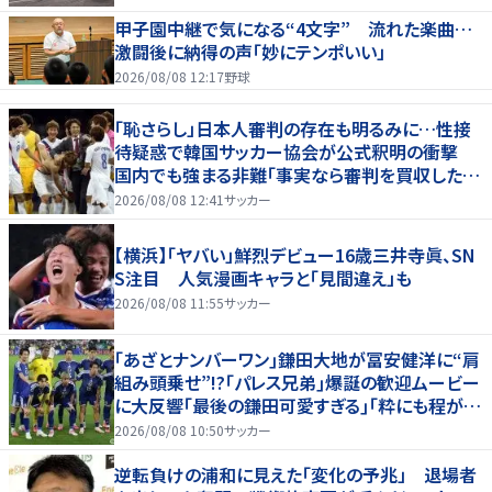
甲子園中継で気になる“4文字” 流れた楽曲…
激闘後に納得の声「妙にテンポいい」
2026/08/08 12:17
野球
「恥さらし」日本人審判の存在も明るみに…性接
待疑惑で韓国サッカー協会が公式釈明の衝撃
国内でも強まる非難「事実なら審判を買収したこ
とになる」
2026/08/08 12:41
サッカー
【横浜】「ヤバい」鮮烈デビュー16歳三井寺眞、SN
S注目 人気漫画キャラと「見間違え」も
2026/08/08 11:55
サッカー
｢あざとナンバーワン｣鎌田大地が冨安健洋に“肩
組み頭乗せ”!?｢パレス兄弟｣爆誕の歓迎ムービー
に大反響｢最後の鎌田可愛すぎる｣｢粋にも程があ
る！」
2026/08/08 10:50
サッカー
逆転負けの浦和に見えた「変化の予兆」 退場者