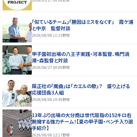
「似ているチーム」「勝因はミスをなくす」 霞ケ浦
と中京 監督対談
2026/08/08 11:15
野球
甲子園初出場の八王子実践・河本監督、鳴門渦
潮・森監督と対談
2026/06/27 00:00
野球
履正社の「魔曲」は「カエルの歌」？ 盛り上げる
応援団長3人組
2026/08/08 10:45
野球
13年ぶり出場の大分商は世代屈指の152キロ右
腕擁する強力チーム！【夏の甲子園・ベンチ入り選
手紹介】
2026/08/08 12:17
野球