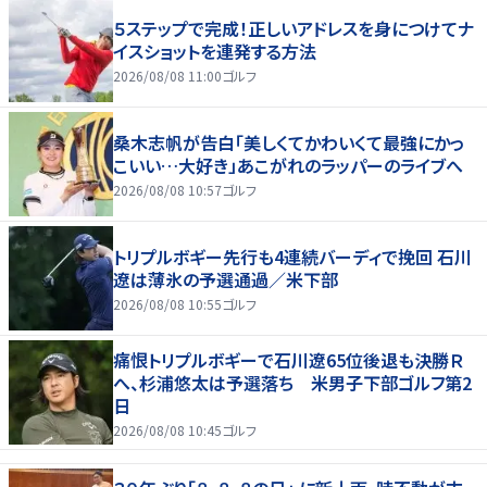
５ステップで完成！正しいアドレスを身につけてナ
イスショットを連発する方法
2026/08/08 11:00
ゴルフ
桑木志帆が告白「美しくてかわいくて最強にかっ
こいい…大好き」あこがれのラッパーのライブへ
2026/08/08 10:57
ゴルフ
トリプルボギー先行も4連続バーディで挽回 石川
遼は薄氷の予選通過／米下部
2026/08/08 10:55
ゴルフ
痛恨トリプルボギーで石川遼65位後退も決勝Ｒ
へ、杉浦悠太は予選落ち 米男子下部ゴルフ第2
日
2026/08/08 10:45
ゴルフ