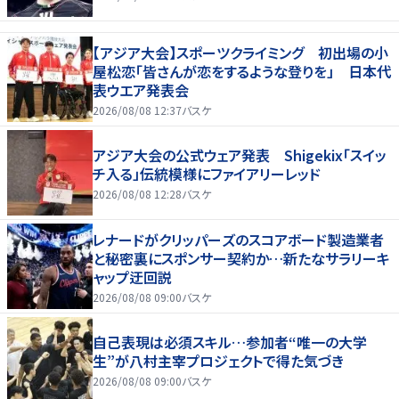
【アジア大会】スポーツクライミング 初出場の小
屋松恋「皆さんが恋をするような登りを」 日本代
表ウエア発表会
2026/08/08 12:37
バスケ
アジア大会の公式ウェア発表 Shigekix「スイッ
チ入る」伝統模様にファイアリーレッド
2026/08/08 12:28
バスケ
レナードがクリッパーズのスコアボード製造業者
と秘密裏にスポンサー契約か‬…新たなサラリーキ
ャップ迂回説
2026/08/08 09:00
バスケ
自己表現は必須スキル…参加者“唯一の大学
生”が八村主宰プロジェクトで得た気づき
2026/08/08 09:00
バスケ