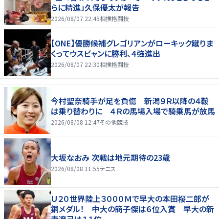
らに精進」久保優太が報告
2026/08/07 22:45
相撲格闘技
【ONE】優勝候補グレゴリアンがローキック蹴りま
くってウスビャンに勝利、４強進出
2026/08/07 22:30
相撲格闘技
今村聖奈騎手が足を負傷 新潟９Ｒ以降の４鞍
は乗り替わりに ４Ｒの馬場入場で騎乗馬が放馬
2026/08/08 12:47
その他競技
大坂なおみ 次戦は地元期待の23歳
2026/08/08 11:55
テニス
Ｕ２０世界陸上３０００Ｍで早大の本田桜二郎が
銅メダル！ 中大の簡子傑は６位入賞 早大の新
妻遼己は１１位