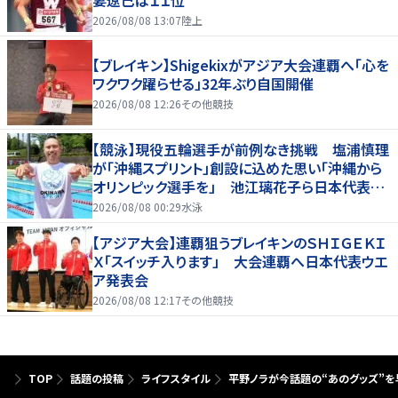
2026/08/08 13:07
陸上
【ブレイキン】Shigekixがアジア大会連覇へ「心を
ワクワク躍らせる」32年ぶり自国開催
2026/08/08 12:26
その他競技
【競泳】現役五輪選手が前例なき挑戦 塩浦慎理
が「沖縄スプリント」創設に込めた思い「沖縄から
オリンピック選手を」 池江璃花子ら日本代表も
参戦
2026/08/08 00:29
水泳
【アジア大会】連覇狙うブレイキンのＳＨＩＧＥＫＩ
Ｘ「スイッチ入ります」 大会連覇へ日本代表ウエ
ア発表会
2026/08/08 12:17
その他競技
TOP
話題の投稿
ライフスタイル
平野ノラが今話題の“あのグッズ”