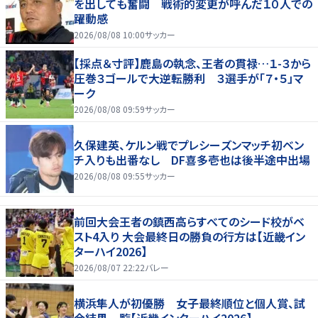
を出しても奮闘 戦術的変更が呼んだ１０人での
躍動感
2026/08/08 10:00
サッカー
【採点＆寸評】鹿島の執念、王者の貫禄…１-３から
圧巻３ゴールで大逆転勝利 ３選手が「７・５」マ
ーク
2026/08/08 09:59
サッカー
久保建英、ケルン戦でプレシーズンマッチ初ベン
チ入りも出番なし DF喜多壱也は後半途中出場
2026/08/08 09:55
サッカー
前回大会王者の鎮西高らすべてのシード校がベ
スト4入り 大会最終日の勝負の行方は【近畿イン
ターハイ2026】
2026/08/07 22:22
バレー
横浜隼人が初優勝 女子最終順位と個人賞、試