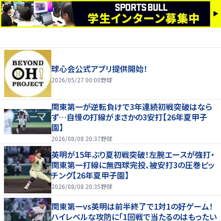
球心会公式アプリ提供開始！
2026/05/27 00:00
野球
関東第一が逆転負けで3年連続初戦突破はなら
ず…自慢の打線がまさかの3安打【26年夏甲子
園】
2026/08/08 20:37
野球
英明が15年ぶり夏初戦突破！左腕エースが強打・
関東第一打線に無四球完投、被安打3の圧巻ピッ
チング【26年夏甲子園】
2026/08/08 20:35
野球
関東第一vs英明は前半終了で1対1の好ゲーム！
ハイレベルな攻防に「1回戦で当たるのはもったい