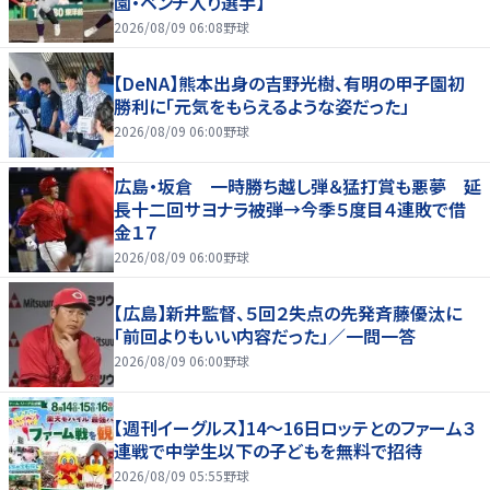
園・ベンチ入り選手】
2026/08/09 06:08
野球
【DeNA】熊本出身の吉野光樹、有明の甲子園初
勝利に「元気をもらえるような姿だった」
2026/08/09 06:00
野球
広島・坂倉 一時勝ち越し弾＆猛打賞も悪夢 延
長十二回サヨナラ被弾→今季５度目４連敗で借
金１７
2026/08/09 06:00
野球
【広島】新井監督、５回２失点の先発斉藤優汰に
「前回よりもいい内容だった」／一問一答
2026/08/09 06:00
野球
【週刊イーグルス】14～16日ロッテとのファーム３
連戦で中学生以下の子どもを無料で招待
2026/08/09 05:55
野球