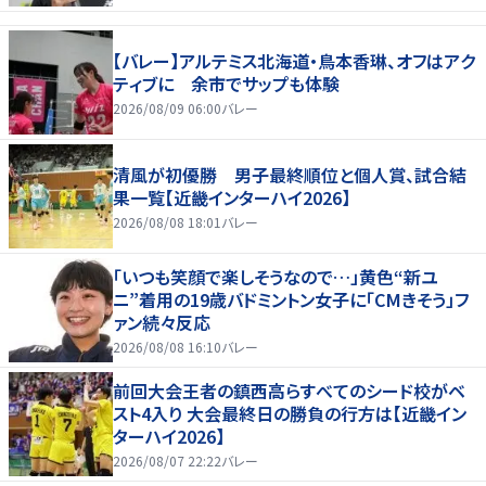
【バレー】アルテミス北海道・鳥本香琳、オフはアク
ティブに 余市でサップも体験
2026/08/09 06:00
バレー
清風が初優勝 男子最終順位と個人賞、試合結
果一覧【近畿インターハイ2026】
2026/08/08 18:01
バレー
「いつも笑顔で楽しそうなので…」黄色“新ユ
ニ”着用の19歳バドミントン女子に「CMきそう」フ
ァン続々反応
2026/08/08 16:10
バレー
前回大会王者の鎮西高らすべてのシード校がベ
スト4入り 大会最終日の勝負の行方は【近畿イン
ターハイ2026】
2026/08/07 22:22
バレー