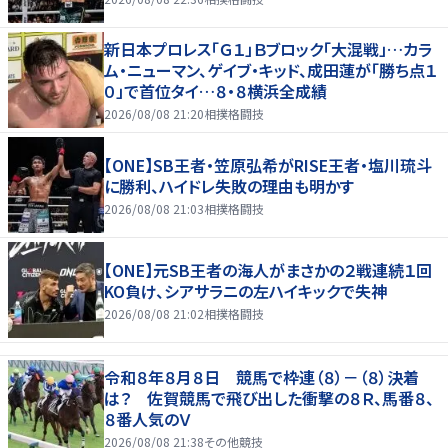
新日本プロレス「Ｇ１」Ｂブロック「大混戦」…カラ
ム・ニューマン、ゲイブ・キッド、成田蓮が「勝ち点１
０」で首位タイ…８・８横浜全成績
2026/08/08 21:20
相撲格闘技
【ONE】SB王者・笠原弘希がRISE王者・塩川琉斗
に勝利、ハイドレ失敗の理由も明かす
2026/08/08 21:03
相撲格闘技
【ONE】元SB王者の海人がまさかの２戦連続１回
KO負け、シアサラニの左ハイキックで失神
2026/08/08 21:02
相撲格闘技
令和８年８月８日 競馬で枠連（８）－（８）決着
は？ 佐賀競馬で飛び出した衝撃の８Ｒ、馬番８、
８番人気のＶ
2026/08/08 21:38
その他競技