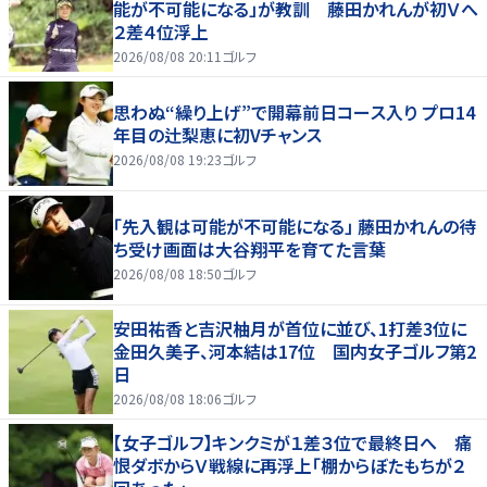
能が不可能になる」が教訓 藤田かれんが初Ｖへ
２差４位浮上
2026/08/08 20:11
ゴルフ
思わぬ“繰り上げ”で開幕前日コース入り プロ14
年目の辻梨恵に初Vチャンス
2026/08/08 19:23
ゴルフ
「先入観は可能が不可能になる」 藤田かれんの待
ち受け画面は大谷翔平を育てた言葉
2026/08/08 18:50
ゴルフ
安田祐香と吉沢柚月が首位に並び、1打差3位に
金田久美子、河本結は17位 国内女子ゴルフ第2
日
2026/08/08 18:06
ゴルフ
【女子ゴルフ】キンクミが１差３位で最終日へ 痛
恨ダボからＶ戦線に再浮上「棚からぼたもちが２