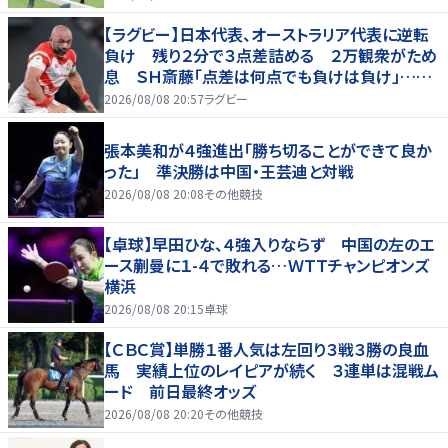
【ラグビー】日本代表、オーストラリア代表に逆転
負け 残り２分で３点差詰める ２万観衆がため
息 ＳＨ斎藤「点差は何点でも負けは負け」…前
半にＳＯ伊藤龍が先制トライ、３２ー３５で惜敗
2026/08/08 20:57
ラグビー
張本美和が４強進出「勝ち切ることができて良か
った」 準決勝は中国・王芸迪と対戦
2026/08/08 20:08
その他競技
【卓球】早田ひな、４強入りならず 中国の左のエ
ース蒯曼に１-４で敗れる…ＷＴＴチャンピオンズ
横浜
2026/08/08 20:15
卓球
【ＣＢＣ賞】単勝１番人気は左回り３戦３勝の良血
馬 実績上位のレイピアが続く ３連単は混戦ム
ード 前日最終オッズ
2026/08/08 20:20
その他競技