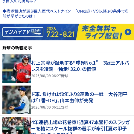
う巨人の対抗馬は？
◆篠塚和典が選ぶ巨人歴代ベストナイン 「ON抜き・Ｖ９以降」の条件で名
前が挙がったのは？
野球
の新着記事
村上宗隆が証明する“球界No.1” 3冠王アルバ
レスを凌駕…独走「32.0」の価値
2026/08/09 06:27
野球
ド軍、負ければ8年ぶり8連敗の一戦 大谷翔平
は「1番・DH」、山本由伸が先発
2026/08/09 06:11
野球
4年連続出場の花巻東！通算47本塁打のスラッガ
ーを軸にスケール抜群の選手が牽引【夏の甲子