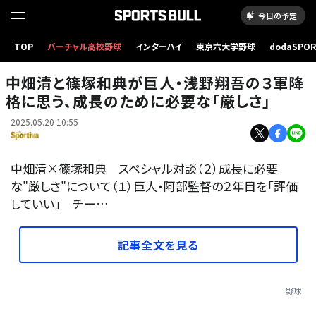
今日の予定
TOP
バーチャル高校野球
インターハイ
東京六大学野球
dodaSPO
（新しいタブ
中畑清と篠塚和典が巨人・浅野翔吾の３軍降
格に思う、成長のために必要な「厳しさ」
2025.05.20 10:55
中畑清×篠塚和典 スペシャル対談（２）成長に必要
な"厳しさ"について（１）巨人・阿部監督の２年目を「評価
していい」 チー…
記事全文を見る
野球