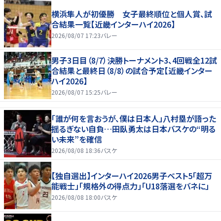
横浜隼人が初優勝 女子最終順位と個人賞、試
合結果一覧【近畿インターハイ2026】
2026/08/07 17:23
バレー
男子3日目（8/7）決勝トーナメント3、4回戦全12試
合結果と最終日（8/8）の試合予定【近畿インター
ハイ2026】
2026/08/07 15:25
バレー
「誰が何を言おうが、僕は日本人」八村塁が語った
揺るぎない自負…田臥勇太は日本バスケの“明る
い未来”を確信
2026/08/08 18:36
バスケ
【独自選出】インターハイ2026男子ベスト5「超万
能戦士」「規格外の得点力」「U18落選をバネに」
2026/08/08 18:00
バスケ