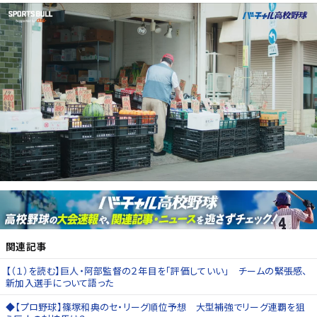
関連記事
【（１）を読む】巨人・阿部監督の２年目を「評価していい」 チームの緊張感、
新加入選手について語った
◆【プロ野球】篠塚和典のセ・リーグ順位予想 大型補強でリーグ連覇を狙