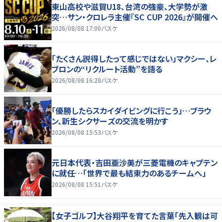
東山高校や滋賀U18、台湾の強豪、大学勢が激
突…サン・クロレラ主催『SC CUP 2026』が開催へ
2026/08/08 17:00
バスケ
「たくさん説得したって感じではない」マクシー、レ
ブロンの“リクルート活動”を語る
2026/08/08 16:28
バスケ
「優勝したらスカイダイビングに行こう」…ブラウ
ン、新生シクサーズの交流を明かす
2026/08/08 15:53
バスケ
元日本代表・吉田亜沙美が三菱電機のキャプテン
に就任…「世界で最も結束力のあるチームへ」
2026/08/08 15:51
バスケ
【女子ゴルフ】大谷翔平を育てた言葉「先入観は可