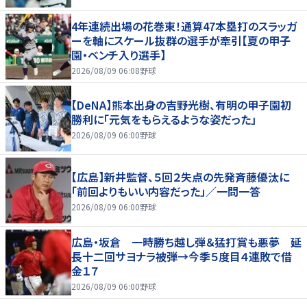
4年連続出場の花巻東！通算47本塁打のスラッガ
ーを軸にスケール抜群の選手が牽引【夏の甲子
園・ベンチ入り選手】
2026/08/09 06:08
野球
【DeNA】熊本出身の吉野光樹、有明の甲子園初
勝利に「元気をもらえるような姿だった」
2026/08/09 06:00
野球
【広島】新井監督、５回２失点の先発斉藤優汰に
「前回よりもいい内容だった」／一問一答
2026/08/09 06:00
野球
広島・坂倉 一時勝ち越し弾＆猛打賞も悪夢 延
長十二回サヨナラ被弾→今季５度目４連敗で借
金１７
2026/08/09 06:00
野球