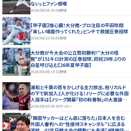
ない」とファン感嘆
2026/08/08 20:04
野球
【甲子園】強心臓！大分商・プロ注目の平田玲翔
「楽しい場面作ってくれた」ピンチで救援圧巻投球
2026/06/23 00:00
野球
大分商が今大会の公立勢初勝利！"大分の怪
腕"が151キロ計測の圧巻投球、同校29年ぶりの
白星呼び込む【26年夏甲子園】
2026/08/08 19:32
野球
浦和と千葉の首をかしげる主力放出、柏リカルド
の下で新加入2人が化ける！Jリーグに必要な外国
人選手は【Jリーグ開幕｢初の秋春制｣の大激論】
(4)
2026/08/09 06:30
サッカー
「韓国サッカーはどん底に落ちた」日本人を含む
外国人審判への“性接待スキャンダル”に広まる
波紋 02年日韓大会の騒動にも余波「4強神話も