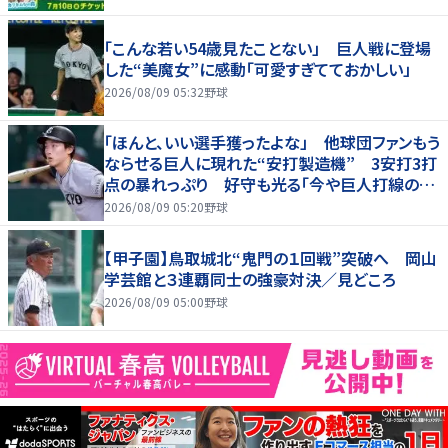
「こんな若い54歳見たことない」 巨人戦に登場
した“美魔女”に感動「可愛すぎてておかしい」
2026/08/09 05:32
野球
「ほんと、いい選手獲ったよな」 他球団ファンもう
ならせる巨人に現れた“安打製造機” 3安打3打
点の暴れっぷり 好守も光る「今や巨人打線の顔
でしょ」
2026/08/09 05:20
野球
【甲子園】鳥取城北“鬼門の１回戦”突破へ 岡山
学芸館と３連覇同士の強豪対決／見どころ
2026/08/09 05:00
野球