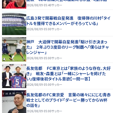
疑われる」
2026/08/09 05:40
サッカー
広島３発で開幕戦白星発進 復帰弾の川村「タイ
トルを獲得できるメンバーがそろっている」
2026/08/09 05:00
サッカー
神戸 大迫弾で開幕白星発進「駆け引き決まっ
た」 ２年ぶり３度目のリーグ制覇へ「僕らはチャ
レンジャー」
2026/08/09 05:00
サッカー
長友佑都 ＦＣ東京とは「家族のような存在、大好
き」 戦友・森重とは「一緒にシャーレを掲げた
い」復帰後初タイトル意欲【一問一答】
2026/08/09 05:00
サッカー
長友佑都のＦＣ東京愛 言葉の端々ににじむ青赤
戦士としてのプライド「ダービー勝ってからＷ杯
の話を」
2026/08/09 05:00
サッカー