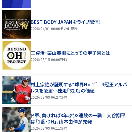
BEST BODY JAPANをライブ配信！
2026/04/01 00:00
その他競技
王貞治・栗山英樹にとっての甲子園とは
2026/06/15 00:00
野球
村上宗隆が証明する“球界No.1” 3冠王アルバ
レスを凌駕…独走「32.0」の価値
2026/08/09 06:27
野球
ド軍、負ければ8年ぶり8連敗の一戦 大谷翔平
は「1番・DH」、山本由伸が先発
2026/08/09 06:11
野球