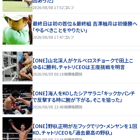
回あった」
2026/08/08 17:52
ゴルフ
最終日は初の首位＆最終組 吉澤柚月は初優勝へ
「やるべきことをやりたい」
2026/08/08 17:47
ゴルフ
【ONE】山北渓人がケルベロスチョークで田上こ
ゆるに勝利、チャトリCEOは王座挑戦を明言
2026/08/09 00:18
相撲格闘技
【ONE】海人をKOしたシアサラニ「キックかパンチ
で反撃する時に腕が下がる。そこを狙った」
2026/08/08 22:48
相撲格闘技
【ONE】野杁正明が左フックでリウ・メンヤンを１回
KO、チャトリCEOも「過去最高の野杁」
2026/08/08 22:36
相撲格闘技