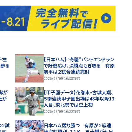
チ左
【日本ハム】“奇襲”バントエンドラン
戦飾る
で好機広げ、決勝点もぎ取る 有原
航平は２試合連続完封
2026/08/09 16:38
野球
稀が
【甲子園データ】花巻東・古城大翔、
正が
５季連続甲子園出場は48年以降13
人目、東北勢では史上初
2026/08/09 16:22
野球
の２試
日本ハム競り勝つ 有原が２戦連
奪三
続完封勝利、１１Ｋ 五十幡が七回