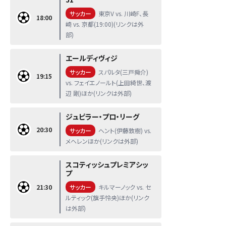
サッカー
東京V vs. 川崎F、長
18:00
崎 vs. 京都(19:00)(リンクは外
部)
エールディヴィジ
サッカー
スパルタ(三戸舜介)
19:15
vs. フェイエノールト(上田綺世、渡
辺 剛)ほか(リンクは外部)
ジュピラー・プロ・リーグ
20:30
サッカー
ヘント(伊藤敦樹) vs.
メヘレンほか(リンクは外部)
スコティッシュプレミアシッ
プ
21:30
サッカー
キルマーノック vs. セ
ルティック(旗手怜央)ほか(リンク
は外部)