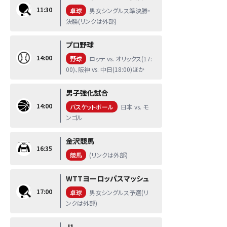
11:30
卓球
男女シングルス準決勝・
決勝(リンクは外部)
プロ野球
14:00
野球
ロッテ vs. オリックス(17:
00)、阪神 vs. 中日(18:00)ほか
男子強化試合
14:00
バスケットボール
日本 vs. モ
ンゴル
金沢競馬
16:35
競馬
(リンクは外部)
WTTヨーロッパスマッシュ
17:00
卓球
男女シングルス予選(リ
ンクは外部)
J1