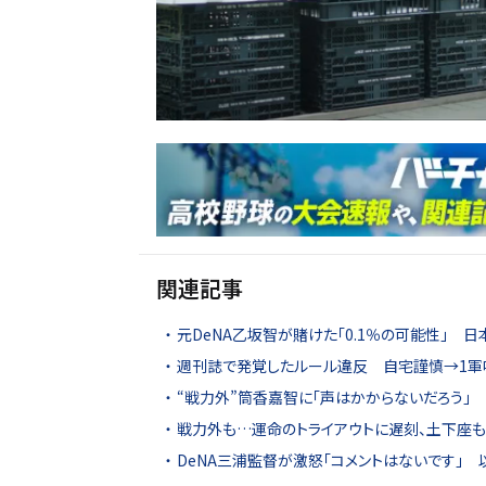
関連記事
元DeNA乙坂智が賭けた「0.1％の可能性」 
週刊誌で発覚したルール違反 自宅謹慎→1軍
“戦力外”筒香嘉智に「声はかからないだろう」
戦力外も…運命のトライアウトに遅刻、土下座
DeNA三浦監督が激怒「コメントはないです」