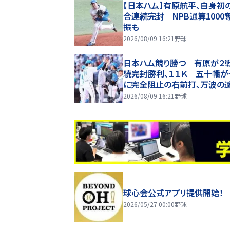
【日本ハム】有原航平、自身初
合連続完封 NPB通算1000
振も
2026/08/09 16:21
野球
日本ハム競り勝つ 有原が２
続完封勝利、１１Ｋ 五十幡が
に完全阻止の右前打、万波の
内野安打で得点
2026/08/09 16:21
野球
球心会公式アプリ提供開始！
2026/05/27 00:00
野球