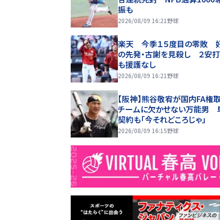
振も
2026/08/09 16:21
野球
楽天 今季１５度目の零敗 
の先発・古謝を見殺し ２安
も援護なし
2026/08/09 16:21
野球
【阪神】熊谷敬宥が国内FA
チームに欠かせない万能男 
契約も「今それどころじゃ」
2026/08/09 16:15
野球