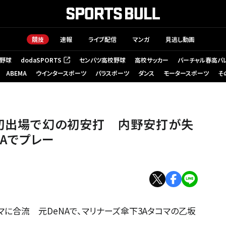
競技
速報
ライブ配信
マンガ
見逃し動画
野球
dodaSPORTS
センバツ高校野球
高校サッカー
バーチャル春高バ
（新しいタブで開く）
ABEMA
ウインタースポーツ
パラスポーツ
ダンス
モータースポーツ
そ
】
ー初出場で幻の初安打 内野安打が失
Aでプレー
マに合流 元DeNAで、マリナーズ傘下3Aタコマの乙坂