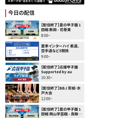
今日の配信
【配信終了】夏の甲子園 1
回戦 新田 - 花巻東
8:00~
夏季インターハイ 柔道、
空手道など5競技
9:00~
【配信終了】応援甲子園
Supported by au
10:30~
【配信終了】BBJ 茨城・水
戸大会
12:00~
【配信終了】夏の甲子園 1
回戦 岡山学芸館 - 鳥取城