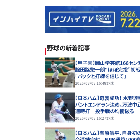
野球
の新着記事
【甲子園】岡山学芸館166セン
腕田路惣一朗“ほぼ完投”初
「バックと打線を信じて」
2026/08/09 16:48
野球
【日本ハム】奇襲成功！ 水野達
バントエンドラン決め、万波中
適時打 投手戦の均衡破る
2026/08/09 16:27
野球
【日本ハム】有原航平、自身初
合連続完封 NPB通算1000