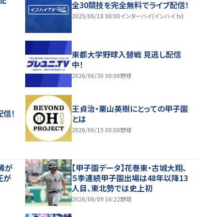
全30競技を完全無料でライブ配信！
2025/06/18 00:00
インターハイ(インハイ.tv)
東都大学野球入替戦 見逃し配信
中！
2026/06/30 00:00
野球
王貞治・栗山英樹にとっての甲子園
配信！
とは
2026/06/15 00:00
野球
稀が
【甲子園データ】花巻東・古城大翔、
正が
５季連続甲子園出場は48年以降13
人目、東北勢では史上初
2026/08/09 16:22
野球