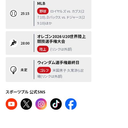
MLB
野球
ロイヤルズ vs. カブス(2
25:15
7:10)、Dバックス vs. ドジャース(2
9:10)ほか
オレゴン2026 U20世界陸上
競技選手権大会
28:00
陸上
(リンクは外部)
ウィンダム選手権最終日
未定
ゴルフ
米国男子 久常涼ら出
場(リンクは外部)
スポーツブル 公式SNS