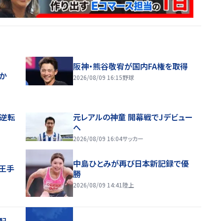
阪神・熊谷敬宥が国内FA権を取得
ほか
2026/08/09 16:15
野球
逆転
元レアルの神童 開幕戦でJデビュー
へ
2026/08/09 16:04
サッカー
中島ひとみが再び日本新記録で優
王手
勝
2026/08/09 14:41
陸上
配