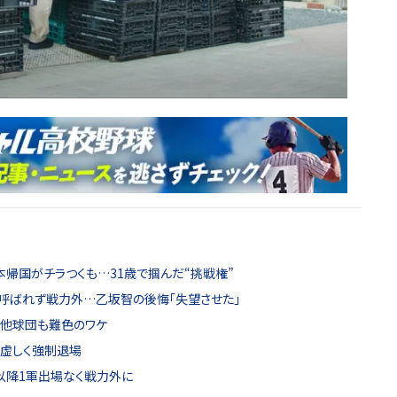
日本帰国がチラつくも…31歳で掴んだ“挑戦権”
呼ばれず戦力外…乙坂智の後悔「失望させた」
 他球団も難色のワケ
も虚しく強制退場
 以降1軍出場なく戦力外に