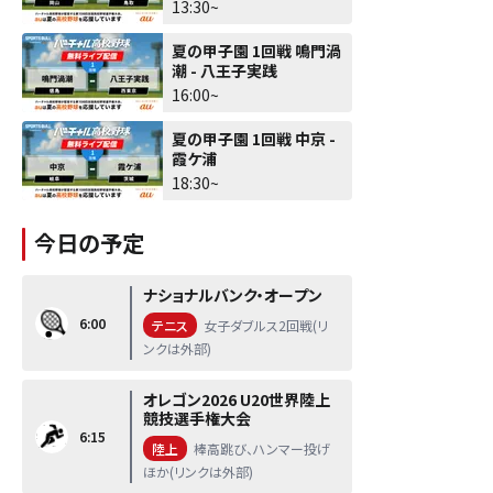
北
13:30~
夏の甲子園 1回戦 鳴門渦
潮 - 八王子実践
16:00~
夏の甲子園 1回戦 中京 -
霞ケ浦
18:30~
今日の予定
ナショナルバンク・オープン
6:00
テニス
女子ダブルス2回戦(リ
ンクは外部)
オレゴン2026 U20世界陸上
競技選手権大会
6:15
陸上
棒高跳び、ハンマー投げ
ほか(リンクは外部)