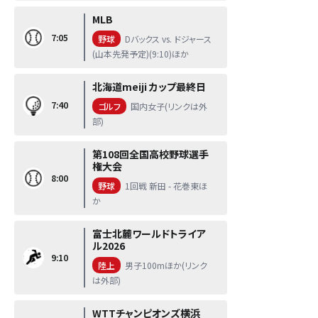
MLB
7:05
野球
Dバックス vs. ドジャース
(山本先発予定)(9:10)ほか
北海道meiji カップ最終日
7:40
ゴルフ
国内女子(リンクは外
部)
第108回全国高校野球選手
権大会
8:00
野球
1回戦 新田 - 花巻東ほ
か
富士北麓ワールドトライア
ル2026
9:10
陸上
男子100mほか(リンク
は外部)
WTTチャンピオンズ横浜