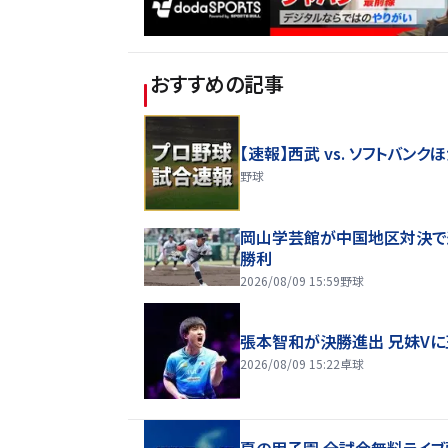
おすすめの記事
【速報】西武 vs. ソフトバンク
野球
岡山学芸館が中国地区対決で
勝利
2026/08/09 15:59
野球
張本智和が決勝進出 兄妹Vに
2026/08/09 15:22
卓球
夏の甲子園 全試合無料ライブ