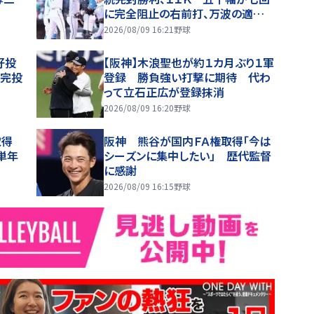
に完全阻止の右前打、万波の適時
内野安打で得点
2026/08/09 16:21
野球
好投
【阪神】木浪聖也が約１カ月ぶり１軍
打完投
登録 勝負強い打撃に期待 代わ
って立石正広が登録抹消
2026/08/09 16:20
野球
権取得
阪神 熊谷が国内ＦＡ権取得「今は
単年
シーズンに集中したい」 歴代監督
に感謝
2026/08/09 16:15
野球