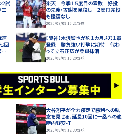
の２試
楽天 今季１５度目の零敗 好投
奪三
の先発・古謝を見殺し ２安打完投
も援護なし
2026/08/09 16:21
野球
戦連
【阪神】木浪聖也が約１カ月ぶり１軍
七回
登録 勝負強い打撃に期待 代わ
適時
って立石正広が登録抹消
2026/08/09 16:20
野球
大谷翔平が全力疾走で勝利への執
念を見せる、延長10回に一塁への適
時内野安打
2026/08/09 12:33
野球