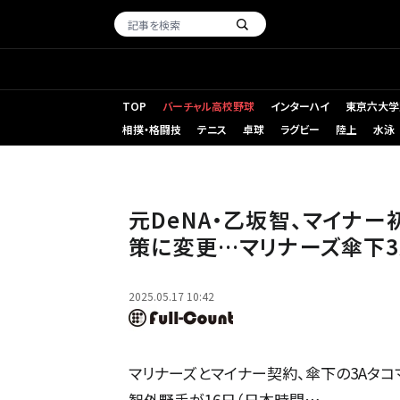
TOP
バーチャル高校野球
インターハイ
東京六大学
相撲・格闘技
テニス
卓球
ラグビー
陸上
水泳
マリナーズとマイナー契約を結んだ乙坂智【写真：本人提供
元DeNA・乙坂智、マイナ
策に変更…マリナーズ傘下3
2025.05.17 10:42
マリナーズとマイナー契約、傘下の3Aタコ
智外野手が16日（日本時間…