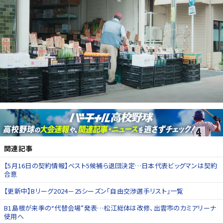
関連記事
【5月16日の契約情報】ベスト5候補ら退団決定…日本代表ビッグマンは契約
合意
【更新中】Bリーグ2024－25シーズン「自由交渉選手リスト」一覧
B1島根が来季の“代替会場”発表…松江総体は改修、出雲市のカミアリーナ
使用へ