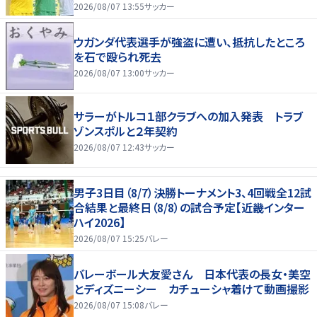
2026/08/07 13:55
サッカー
ウガンダ代表選手が強盗に遭い、抵抗したところ
を石で殴られ死去
2026/08/07 13:00
サッカー
サラーがトルコ１部クラブへの加入発表 トラブ
ゾンスポルと２年契約
2026/08/07 12:43
サッカー
男子3日目（8/7）決勝トーナメント3、4回戦全12試
合結果と最終日（8/8）の試合予定【近畿インター
ハイ2026】
2026/08/07 15:25
バレー
バレーボール大友愛さん 日本代表の長女・美空
とディズニーシー カチューシャ着けて動画撮影
2026/08/07 15:08
バレー