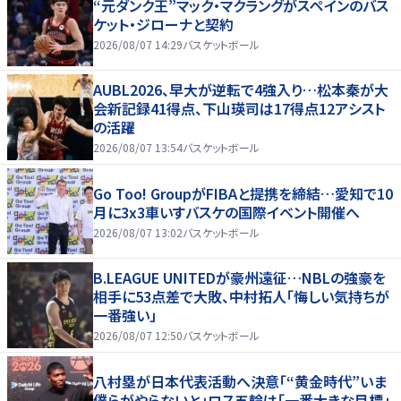
“元ダンク王”マック・マクラングがスペインのバス
ケット・ジローナと契約
2026/08/07 14:29
バスケットボール
AUBL2026、早大が逆転で4強入り…松本秦が大
会新記録41得点、下山瑛司は17得点12アシスト
の活躍
2026/08/07 13:54
バスケットボール
Go Too! GroupがFIBAと提携を締結…愛知で10
月に3x3車いすバスケの国際イベント開催へ
2026/08/07 13:02
バスケットボール
B.LEAGUE UNITEDが豪州遠征…NBLの強豪を
相手に53点差で大敗、中村拓人「悔しい気持ちが
一番強い」
2026/08/07 12:50
バスケットボール
八村塁が日本代表活動へ決意「“黄金時代”いま
僕らがやらないと」ロス五輪は「一番大きな目標」