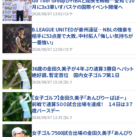
Go Too! GroupがFIBAと提携を締結…愛知で10
月に3x3車いすバスケの国際イベント開催へ
2026/08/07 13:02
バスケ
B.LEAGUE UNITEDが豪州遠征…NBLの強豪を
相手に53点差で大敗、中村拓人「悔しい気持ちが
一番強い」
2026/08/07 12:50
バスケ
36歳の金田久美子が４年ぶり通算３勝目へパット
絶好調、暫定首位 国内女子ゴルフ第１日
2026/08/07 15:18
ゴルフ
【女子ゴルフ】金田久美子「あんびりーばぼー」
前戦で通算５００試合出場を達成！ １４日は３７
歳バースデー
2026/08/07 12:35
ゴルフ
女子ゴルフ500試合出場の金田久美子「あんびり