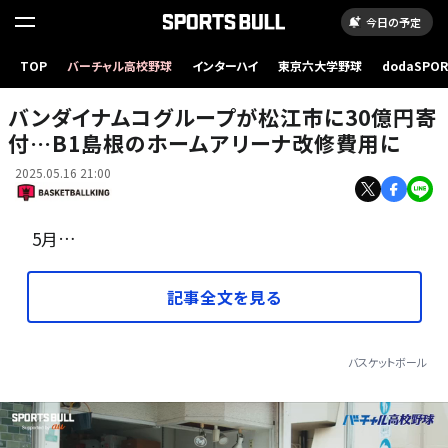
今日の予定
TOP
バーチャル高校野球
インターハイ
東京六大学野球
dodaSPO
松江市総合体育館の改修後イメージ
（新しいタブ
バンダイナムコグループが松江市に30億円寄
付…B1島根のホームアリーナ改修費用に
2025.05.16 21:00
5月…
記事全文を見る
バスケットボール