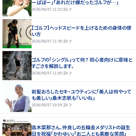
ーばぼー」「あれだけ嫌だったゴルフが…」
2026/08/07 11:32
ゴルフ
【ゴルフ】ヘッドスピードを上げるための身体の使
い方
2026/08/07 11:30
ゴルフ
ゴルフの「シングル」って何？ 初心者向けに意味と
すごさを解説します。
2026/08/07 11:00
ゴルフ
前髪おろしたセキ・ユウティンに「美人は何やって
も美しい」桑木志帆も「いいね」
2026/08/07 10:59
ゴルフ
高木菜那さん、仲良しの五輪金メダリストの誕生
日を祝福「かわゆい」「お二人とも素敵な笑顔」