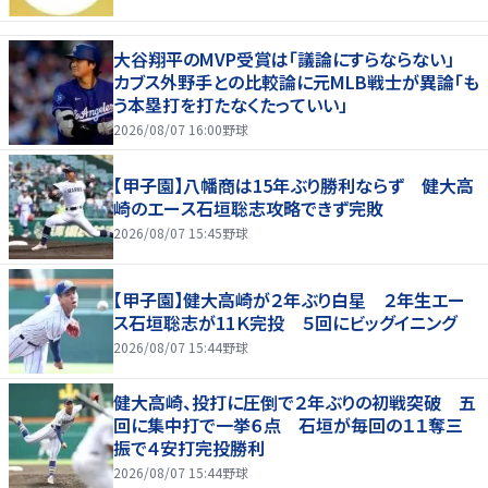
大谷翔平のMVP受賞は「議論にすらならない」
カブス外野手との比較論に元MLB戦士が異論「も
う本塁打を打たなくたっていい」
2026/08/07 16:00
野球
【甲子園】八幡商は15年ぶり勝利ならず 健大高
崎のエース石垣聡志攻略できず完敗
2026/08/07 15:45
野球
【甲子園】健大高崎が２年ぶり白星 ２年生エー
ス石垣聡志が11Ｋ完投 ５回にビッグイニング
2026/08/07 15:44
野球
健大高崎、投打に圧倒で２年ぶりの初戦突破 五
回に集中打で一挙６点 石垣が毎回の１１奪三
振で４安打完投勝利
2026/08/07 15:44
野球