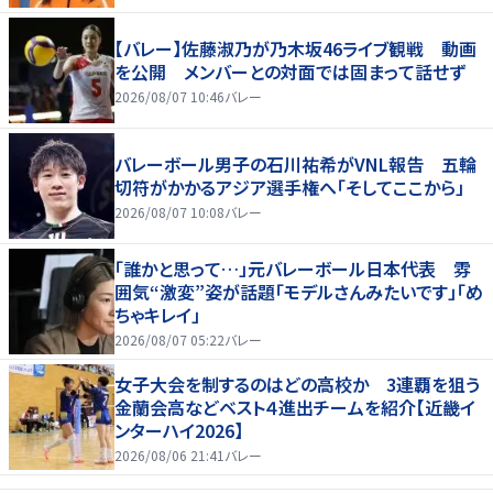
【バレー】佐藤淑乃が乃木坂46ライブ観戦 動画
を公開 メンバーとの対面では固まって話せず
2026/08/07 10:46
バレー
バレーボール男子の石川祐希がVNL報告 五輪
切符がかかるアジア選手権へ「そしてここから」
2026/08/07 10:08
バレー
「誰かと思って…」元バレーボール日本代表 雰
囲気“激変”姿が話題「モデルさんみたいです」「め
ちゃキレイ」
2026/08/07 05:22
バレー
女子大会を制するのはどの高校か 3連覇を狙う
金蘭会高などベスト４進出チームを紹介【近畿イ
ンターハイ2026】
2026/08/06 21:41
バレー