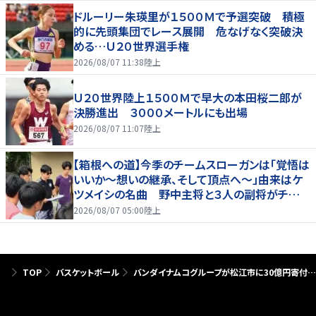
ドルーリー朱瑛里が１５００Ｍで予選突破 積極
的に先頭集団でレース展開 危なげなく突破決
める…Ｕ２０世界選手権
2026/08/07 11:38
陸上
Ｕ２０世界陸上１５００Ｍで早大の本田桜二郎が
決勝進出 ３０００メートルにも出場
2026/08/07 11:07
陸上
【箱根への道】今季のチームスローガンは「覚悟は
いいか～想いの継承、そして頂点へ～」由来はケ
ツメイシの名曲 野中主将と３人の副将がチーム
を引っ張る…夏合宿特集第１弾、国学院大
2026/08/07 05:00
陸上
TOP
バスケットボール
バンダイナムコグループが松江市に30億円寄付…