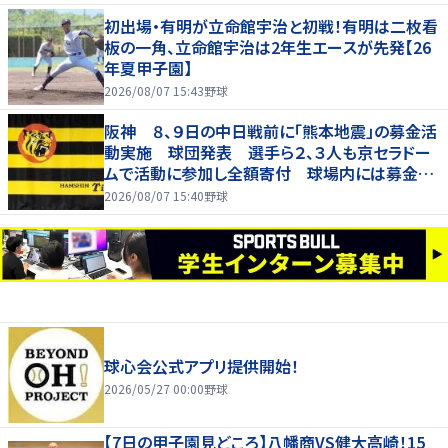
初出場・有明が立命館宇治と初戦！有明は二枚看
板の一角、立命館宇治は2年生エースが先発【26
年夏甲子園】
2026/08/07 15:43
野球
阪神 ８、９日の中日戦前に「熊本地震」の募金活
動実施 球団発表 選手ら２、３人も京セラドー
ムで活動に参加し全額寄付 球場内には募金箱
も設置
2026/08/07 15:40
野球
球心会公式アプリ提供開始！
2026/05/27 00:00
野球
【7日の甲子園見どころ】八幡商VS健大高崎！15