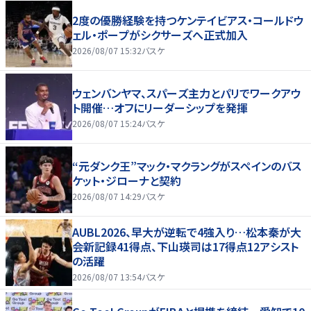
2度の優勝経験を持つケンテイビアス・コールドウ
ェル・ポープがシクサーズへ正式加入
2026/08/07 15:32
バスケ
ウェンバンヤマ、スパーズ主力とパリでワークアウ
ト開催…オフにリーダーシップを発揮
2026/08/07 15:24
バスケ
“元ダンク王”マック・マクラングがスペインのバス
ケット・ジローナと契約
2026/08/07 14:29
バスケ
AUBL2026、早大が逆転で4強入り…松本秦が大
会新記録41得点、下山瑛司は17得点12アシスト
の活躍
2026/08/07 13:54
バスケ