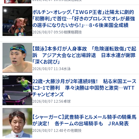
ボルチン・オレッグ、「ＩＷＧＰ王者」辻陽太に劇的
「初勝利」で首位…「好きのプロレスでオレが最強
の選手になりたいから！」…８・６後楽園全成績
2026/08/07 09:50
相撲格闘技
【競泳】本多灯が人身事故 「危険運転致傷」で起
訴 アジア大会など出場辞退 日本水連が謝罪
「深くお詫び」
2026/08/07 11:34
水泳
22歳・大藤沙月が2年連続8強！ 粘る米国エース
に3−1で勝利 準々決勝は中国勢と激突…WTT
チャンピオンズ
2026/08/07 12:56
卓球
【シャーガーＣ】武豊騎手とルメール騎手の騎乗馬
が決定！ 各チームの出場騎手も ＪＲＡ発表
2026/08/07 12:48
その他競技