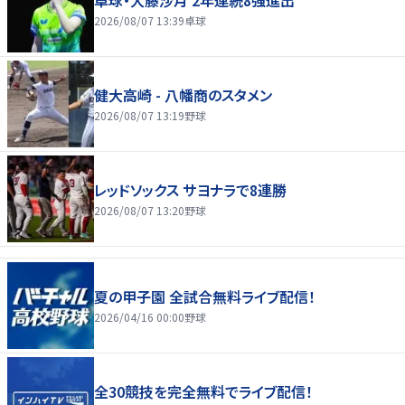
卓球・大藤沙月 2年連続8強進出
2026/08/07 13:39
卓球
健大高崎 - 八幡商のスタメン
2026/08/07 13:19
野球
レッドソックス サヨナラで8連勝
2026/08/07 13:20
野球
夏の甲子園 全試合無料ライブ配信！
2026/04/16 00:00
野球
全30競技を完全無料でライブ配信！