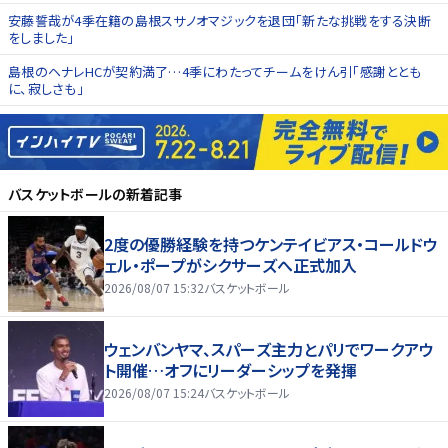
安藤誓哉が4季在籍の島根スサノオマジックを退団「新たな挑戦をする決断
をしました」
島根のヘナレHCが契約満了…4季にわたってチームをけん引「感謝ととも
に、寂しさも」
バスケットボール
の新着記事
2度の優勝経験を持つケンテイビアス・コールドウ
ェル・ポープがシクサーズへ正式加入
2026/08/07 15:32
バスケットボール
ウェンバンヤマ、スパーズ主力とパリでワークアウ
ト開催…オフにリーダーシップを発揮
2026/08/07 15:24
バスケットボール