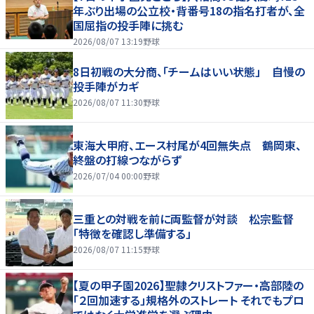
年ぶり出場の公立校・背番号18の指名打者が、全
国屈指の投手陣に挑む
2026/08/07 13:19
野球
8日初戦の大分商、「チームはいい状態」 自慢の
投手陣がカギ
2026/08/07 11:30
野球
東海大甲府、エース村尾が4回無失点 鶴岡東、
終盤の打線つながらず
2026/07/04 00:00
野球
三重との対戦を前に両監督が対談 松宗監督
「特徴を確認し準備する」
2026/08/07 11:15
野球
【夏の甲子園2026】聖隷クリストファー・高部陸の
「２回加速する」規格外のストレート それでもプロ