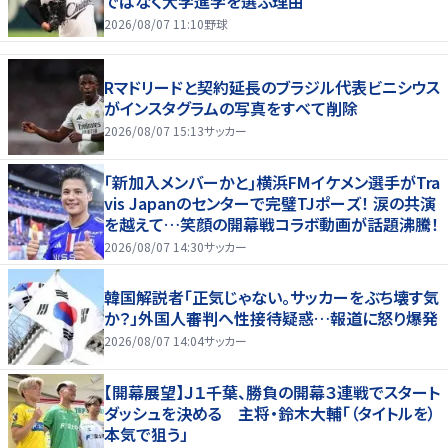
ではなく大学進学を選ぶ理由
2026/08/07 11:10
野球
Rマドリードと契約延長のブラジル代表ビニシウス
がインスタグラムの写真をすべて削除
2026/08/07 15:13
サッカー
｢新加入メンバーかと｣横浜FMイケメン選手がTra
vis Japanのセンターで完璧TJポーズ！ 涙の共演
を越えて…笑顔の開幕戦コラボ動画が話題沸騰！
2026/08/07 14:30
サッカー
韓国解説者「正気じゃない。サッカーをぶち壊す気
か？」外国人審判へ性接待疑惑…報道に怒り爆発
2026/08/07 14:04
サッカー
【開幕展望】Ｊ１千葉、勝負の開幕３連戦でスタート
ダッシュを決める 主将・鈴木大輔「（タイトルを）
本気で狙う」