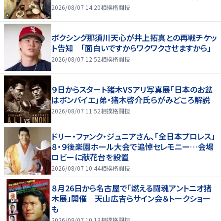
2026/08/07 14:20
相撲格闘技
ボクシング那須川天心が井上拓真との再戦チケッ
ト告知 「面白いですからワクワクさせますから」
2026/08/07 12:52
相撲格闘技
９日からスタート猪木VSアリ写真展「日本のお盆
はボンバイエ」弟・猪木啓介氏らがみどころ解説
2026/08/07 11:52
相撲格闘技
ドリー・ファンク・ジュニアさん、「全日本プロレス」
８・９後楽園ホール大会で追悼セレモニー…会場
ロビーに献花台を設置
2026/08/07 10:44
相撲格闘技
８月26日から名古屋で「燃える闘魂アントニオ猪
木展」開催 天山広吉らサイン会＆トークショー
も
2026/08/07 10:13
相撲格闘技