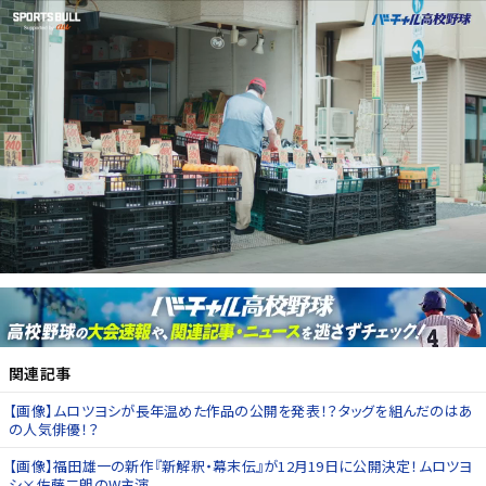
関連記事
【画像】ムロツヨシが長年温めた作品の公開を発表！？タッグを組んだのはあ
の人気俳優！？
【画像】福田雄一の新作『新解釈・幕末伝』が12月19日に公開決定！ムロツヨ
シ×佐藤二朗のW主演