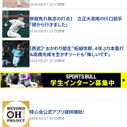
2026/08/07 23:27
野球
併殺免れ執念の打点1 立正大淞南の川口投手
「頭から行きました」
2026/08/07 23:10
野球
【西武】“おかわり塾生”柘植世那、４年ぶり本塁打
＆高橋光成を生かすリードも「悔しいです」
2026/08/07 23:09
野球
球心会公式アプリ提供開始！
2026/05/27 00:00
野球