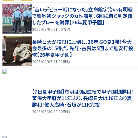
｢苦いデビュー戦になった｣立命館宇治vs有明戦
で聖地初ジャッジの女性審判、6回に自ら判定覆
したプレーを謝罪【26年夏甲子園】
2026/08/07 21:00
野球
長崎日大が投打に圧倒し、16年ぶり夏1勝！今大
会最多の15得点、先発・古賀は5回まで無安打投
球【26年夏甲子園】
2026/08/07 21:31
野球
【7日夏甲子園】有明は9回逆転で甲子園初勝利！
東海大甲府が11年ぶり、長崎日大は16年ぶり夏
勝利！健大高崎・石垣が11K完投！
2026/06/30 00:00
野球