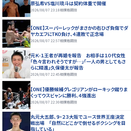
原弘希VS塩川琉斗は契約体重で開催
2026/08/07 23:18
相撲格闘技
【ONE】スーパーレックがまさかの右ひざ負傷でダ
ヤカエフにTKO負け、４連敗で正念場
2026/08/07 22:57
相撲格闘技
元Ｋ-１王者が再婚を報告 お相手は１０代女性
「色々言われそうですが…」「一人の男としてもさ
らに精進」久保優太が報告
2026/08/07 22:45
相撲格闘技
【ONE】優勝候補グレゴリアンがローキック蹴りま
くってウスビャンに勝利、４強進出
2026/08/07 22:30
相撲格闘技
丸元大五郎、９・２３大阪でユース世界王座決定
戦出場 「自然にどこかで倒せるボクシングを目
指している」