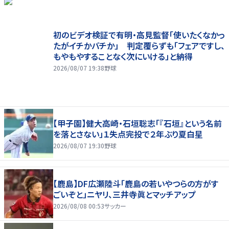
初のビデオ検証で有明・高見監督「使いたくなかっ
たがイチかバチか」 判定覆らずも「フェアですし、
もやもやすることなく次にいける」と納得
2026/08/07 19:38
野球
【甲子園】健大高崎・石垣聡志「『石垣』という名前
を落とさない」１失点完投で２年ぶり夏白星
2026/08/07 19:30
野球
【鹿島】DF広瀬陸斗「鹿島の若いやつらの方がす
ごいぞと」ニヤリ、三井寺眞とマッチアップ
2026/08/08 00:53
サッカー