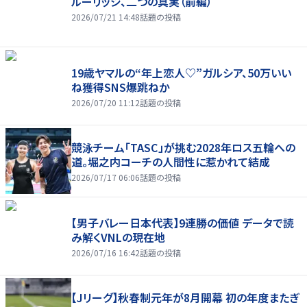
ルーリッジ、二つの真実（前編）
2026/07/21 14:48
話題の投稿
19歳ヤマルの“年上恋人♡”ガルシア、50万いい
ね獲得SNS爆跳ねか
2026/07/20 11:12
話題の投稿
競泳チーム「TASC」が挑む2028年ロス五輪への
道。堀之内コーチの人間性に惹かれて結成
2026/07/17 06:06
話題の投稿
【男子バレー日本代表】9連勝の価値 データで読
み解くVNLの現在地
2026/07/16 16:42
話題の投稿
【Jリーグ】秋春制元年が8月開幕 初の年度またぎ