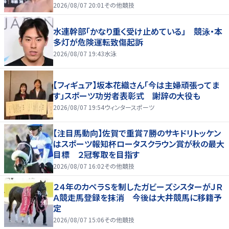
家庭を築いていきたい」
2026/08/07 20:01
その他競技
水連幹部「かなり重く受け止めている」 競泳・本
多灯が危険運転致傷起訴
2026/08/07 19:43
水泳
【フィギュア】坂本花織さん「今は主婦頑張ってま
す」スポーツ功労者表彰式 謝辞の大役も
2026/08/07 19:54
ウィンタースポーツ
【注目馬動向】佐賀で重賞７勝のサキドリトッケン
はスポーツ報知杯ロータスクラウン賞が秋の最大
目標 ２冠奪取を目指す
2026/08/07 16:02
その他競技
２４年のカペラＳを制したガビーズシスターがＪＲ
Ａ競走馬登録を抹消 今後は大井競馬に移籍予
定
2026/08/07 15:06
その他競技