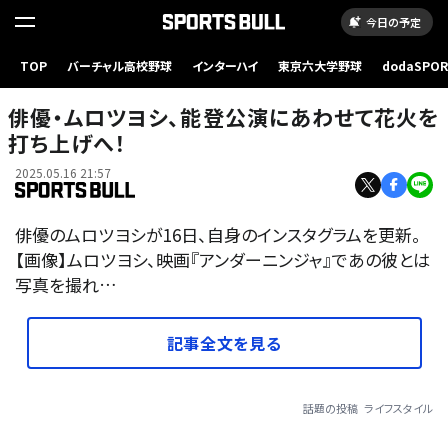
今日の予定
TOP
バーチャル高校野球
インターハイ
東京六大学野球
dodaSPO
（新しいタブ
俳優・ムロツヨシ、能登公演にあわせて花火を
打ち上げへ！
2025.05.16 21:57
俳優のムロツヨシが16日、自身のインスタグラムを更新。
【画像】ムロツヨシ、映画『アンダーニンジャ』であの彼とは
写真を撮れ…
記事全文を見る
話題の投稿
ライフスタイル