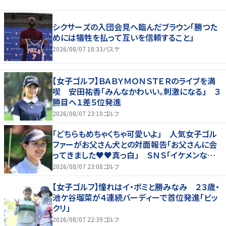
シクサーズの入団会見へ臨んだブラウン「勝つた
めには犠牲を払って互いを信頼すること」
2026/08/07 18:33
バスケ
【女子ゴルフ】ＢＡＢＹＭＯＮＳＴＥＲのライブを満
喫 安田祐香「みんなかわいい。刺激になる」 ３
勝目へ１差５位発進
2026/08/07 23:10
ゴルフ
「どちらもめちゃくちゃ可愛いよ」 人気女子ゴル
ファーがお父さん犬との対面報告「お父さんに会
ってきました♥♥真っ白」 ＳＮＳ「イケメンなお
父さん」「白戸家入りするんですか？」
2026/08/07 23:08
ゴルフ
【女子ゴルフ】憧れはイ・ボミと勝みなみ ２３歳・
池ケ谷瑠菜が４連続バーディーで首位発進「ビッ
クリ」
2026/08/07 22:39
ゴルフ