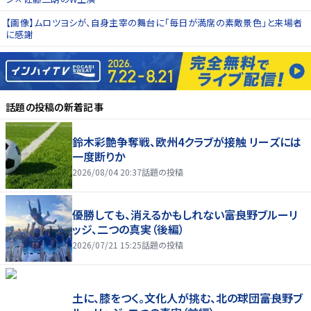
【画像】ムロツヨシが、自身主宰の舞台に「毎日が満席の素敵景色」と来場者
に感謝
話題の投稿
の新着記事
鈴木彩艶争奪戦、欧州4クラブが接触 リーズには
一度断りか
2026/08/04 20:37
話題の投稿
優勝しても、消えるかもしれない――富良野ブルーリ
ッジ、二つの真実（後編）
2026/07/21 15:25
話題の投稿
土に、膝をつく。文化人が挑む、北の球団――富良野ブ