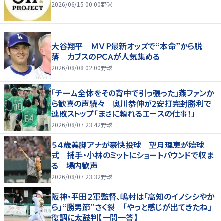
2026/06/15 00:00
野球
大谷翔平 ＭＶＰ最新オッズで“本命”から脱
落 カブスのＰＣＡが人気集める
2026/08/08 02:00
野球
「チーム全体をその背中で引っ張った」燕ファンか
ら歓喜の声続々 奥川恭伸が2安打完封勝利で
連敗ストップ「まさに頼れるエースの仕事！」
2026/08/07 23:42
野球
５４歳美脚アナが豪快投球 望月理恵が始球
式 捕手・小林のミットにショートバウンドで収ま
る 場内歓声
2026/08/07 23:32
野球
阪神・平田２軍監督、嶋村は「高知のイノシシやか
ら」“勝男節”さく裂 「やっと感じが出てきたね」
復調に太鼓判【一問一答】