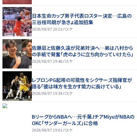
日本生命カップ男子代表ロスター決定…広島の
三谷桂司朗が急きょ追加招集
2026/08/07 20:15
バスケ
佐藤凪と佐藤久遠が兄弟対決へ…弟は八村から
の手紙で発奮「虎のように立ち向かっていけたら」
2026/08/07 19:46
バスケ
レブロンPG起用の可能性をシクサーズ指揮官が
語る「彼は味方を生かす能力に長けている」
2026/08/07 19:38
バスケ
BリーグからNBAへ…元千葉JチアMiyuがNBAの
OKC「サンダーガールズ」に合格
2026/08/07 19:01
バスケ