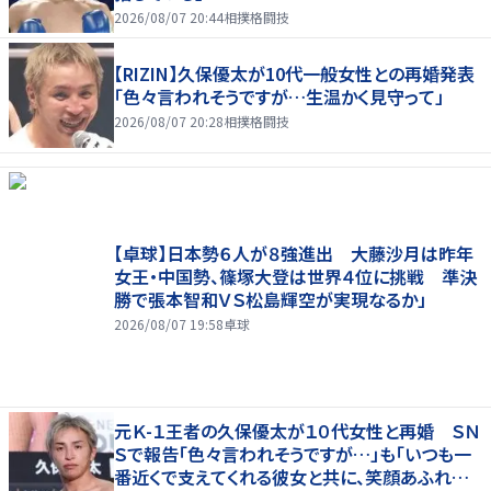
2026/08/07 20:44
相撲格闘技
【RIZIN】久保優太が10代一般女性との再婚発表
「色々言われそうですが…生温かく見守って」
2026/08/07 20:28
相撲格闘技
【卓球】日本勢６人が８強進出 大藤沙月は昨年
女王・中国勢、篠塚大登は世界４位に挑戦 準決
勝で張本智和ＶＳ松島輝空が実現なるか」
2026/08/07 19:58
卓球
元Ｋ-１王者の久保優太が１０代女性と再婚 ＳＮ
Ｓで報告「色々言われそうですが…」も「いつも一
番近くで支えてくれる彼女と共に、笑顔あふれる