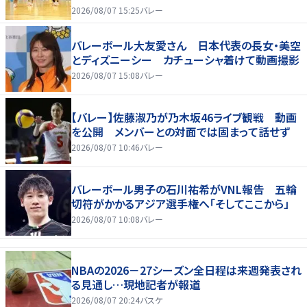
2026/08/07 15:25
バレー
バレーボール大友愛さん 日本代表の長女・美空
とディズニーシー カチューシャ着けて動画撮影
2026/08/07 15:08
バレー
【バレー】佐藤淑乃が乃木坂46ライブ観戦 動画
を公開 メンバーとの対面では固まって話せず
2026/08/07 10:46
バレー
バレーボール男子の石川祐希がVNL報告 五輪
切符がかかるアジア選手権へ「そしてここから」
2026/08/07 10:08
バレー
NBAの2026－27シーズン全日程は来週発表され
る見通し…現地記者が報道
2026/08/07 20:24
バスケ