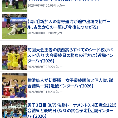
2026/08/08 00:09
サッカー
【浦和】新加入の南野遥海が途中出場で初ゴー
ル、古巣からの一撃に「今後につながる」
2026/08/08 00:00
サッカー
前回大会王者の鎮西高らすべてのシード校がベ
スト4入り 大会最終日の勝負の行方は【近畿イン
ターハイ2026】
2026/08/07 22:22
バレー
横浜隼人が初優勝 女子最終順位と個人賞、試
合結果一覧【近畿インターハイ2026】
2026/08/07 17:23
バレー
男子3日目（8/7）決勝トーナメント3、4回戦全12試
合結果と最終日（8/8）の試合予定【近畿インター
ハイ2026】