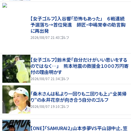
【女子ゴルフ】入谷響「恐怖もあった」 ６戦連続
予選落ち→首位発進 師匠・中嶋常幸の助言胸
に再出発
2026/08/07 21:43
ゴルフ
【女子ゴルフ】鈴木愛「自分だけがいい思いをする
のではなく…」 熊本地震の救援金１０００万円寄
付の理由明かす
2026/08/07 21:34
ゴルフ
「桑木さんは私より一回りも二回りも上」“全英帰
り”の永井花奈が向き合う自分のゴルフ
2026/08/07 19:10
ゴルフ
【ONE】「SAMURAI2」山本歩夢VS平山諒中止、笠